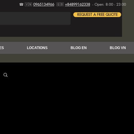
☎ 🇻🇳
0965134966
🇬🇧
+84899162338
- Open: 8:00 - 23:00
REQUEST A FREE QUOTE
ES
LOCATIONS
BLOG EN
BLOG VN