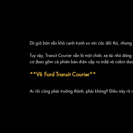
Dù giá bán vẫn khá cạnh tranh so với các đối thủ, nhưng 
Tuy vậy, Transit Courier vẫn là một chiếc xe tải nhỏ đán
cơ (bao gồm cả phiên bản điện sắp ra mắt) và cabin đượ
**Về Ford Transit Courier**
Ai rồi cũng phải trưởng thành, phải không? Điều này rõ r