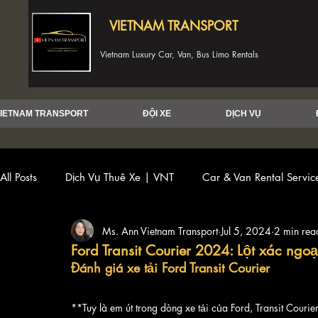
VIETNAM TRANSPORT
Vietnam Luxury Car, Van, Bus Limo Rentals
IETNAM TRANSPORT
ĐỘI XE
DỊCH VỤ
All Posts
Dịch Vụ Thuê Xe | VNT
Car & Van Rental Servi
Ms. Ann Vietnam Transport
Jul 5, 2024
2 min rea
Ford Transit Courier 2024: Lột xác ng
Đánh giá xe tải Ford Transit Courier
**Tuy là em út trong dòng xe tải của Ford, Transit Cour