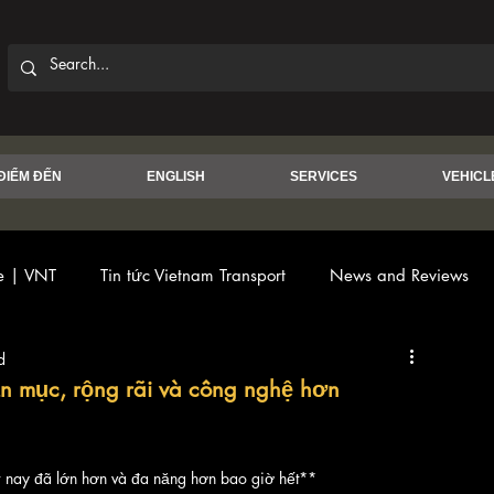
ĐIỂM ĐẾN
ENGLISH
SERVICES
VEHICL
ce | VNT
Tin tức Vietnam Transport
News and Reviews
d
oạn mục, rộng rãi và công nghệ hơn
ier nay đã lớn hơn và đa năng hơn bao giờ hết**