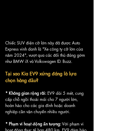
Chiếc SUV điện cỡ lớn này đã được Auto 
Express vinh danh là "Xe công ty cỡ lớn của 
năm 2024", vượt qua các đối thủ đáng gờm 
như BMW iX và Volkswagen ID. Buzz.
Tại sao Kia EV9 xứng đáng là lựa 
chọn hàng đầu?
* Không gian rộng rãi: 
EV9 dài 5 mét, cung 
cấp chỗ ngồi thoải mái cho 7 người lớn, 
hoàn hảo cho các gia đình hoặc doanh 
nghiệp cần vận chuyển nhiều người.
* Phạm vi hoạt động ấn tượng:
 Với phạm vi 
hoạt động thực tế hơn 480 km, EV9 đảm bảo 