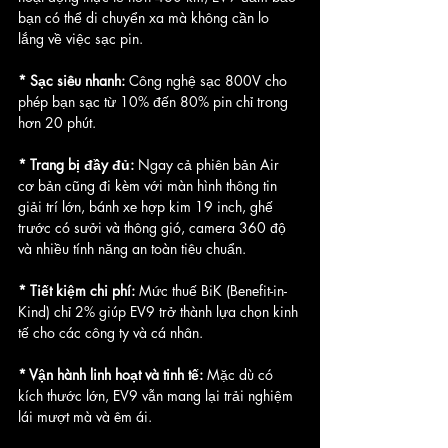
bạn có thể di chuyển xa mà không cần lo 
lắng về việc sạc pin.
* Sạc siêu nhanh:
 Công nghệ sạc 800V cho 
phép bạn sạc từ 10% đến 80% pin chỉ trong 
hơn 20 phút.
* Trang bị đầy đủ: 
Ngay cả phiên bản Air 
cơ bản cũng đi kèm với màn hình thông tin 
giải trí lớn, bánh xe hợp kim 19 inch, ghế 
trước có sưởi và thông gió, camera 360 độ 
và nhiều tính năng an toàn tiêu chuẩn.
* Tiết kiệm chi phí:
 Mức thuế BiK (Benefit-in-
Kind) chỉ 2% giúp EV9 trở thành lựa chọn kinh 
tế cho các công ty và cá nhân.
* Vận hành linh hoạt và tinh tế:
 Mặc dù có 
kích thước lớn, EV9 vẫn mang lại trải nghiệm 
lái mượt mà và êm ái.