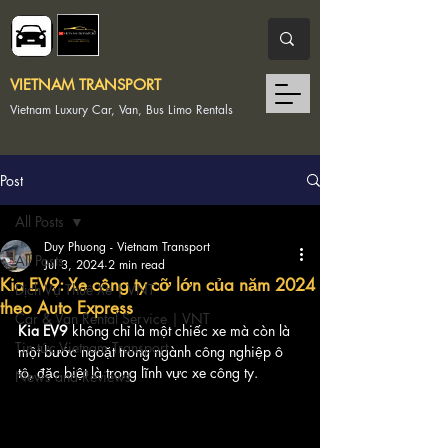
VIETNAM TRANSPORT
Vietnam Luxury Car, Van, Bus Limo Rentals
Post
All Posts
Duy Phuong - Vietnam Transport
All Posts
Jul 3, 2024
2 min read
Kia EV9: Xe công ty cỡ lớn của năm 2024
Dịch Vụ Thuê Xe | VNT
theo Auto Express
Car & Van Rental Service | VNT
Kia EV9
 không chỉ là một chiếc xe mà còn là 
Tin tức Vietnam Transport
một bước ngoặt trong ngành công nghiệp ô 
tô, đặc biệt là trong lĩnh vực xe công ty. 
News and Reviews