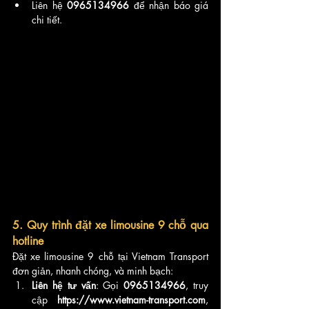
Liên hệ 
0965134966
 để nhận báo giá 
chi tiết.
5. Quy trình đặt xe limousine 9 chỗ qua 
hotline
Đặt xe limousine 9 chỗ tại Vietnam Transport 
đơn giản, nhanh chóng, và minh bạch:
Liên hệ tư vấn
: Gọi 
0965134966
, truy 
cập 
https://www.vietnam-transport.com
, 