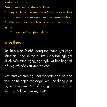
Vietnam Transport
Yếu tố ảnh hưởng đến giá thuê
5. Quy trình đặt xe limousine 9 chỗ qua hotline
6. Các mục đích sử dụng xe limousine 9 chỗ
7. Mẹo chọn dịch vụ thuê xe limousine 9 chỗ 
uy tín
8. Câu hỏi thường gặp (FAQs)
Giới thiệu
Xe limousine 9 chỗ
 đang trở thành lựa chọn 
hàng đầu cho những ai tìm kiếm trải nghiệm 
di chuyển sang trọng, tiện nghi và linh hoạt tại 
Hà Nội và các khu vực lân cận. 
Với thiết kế hiện đại, nội thất cao cấp, và các 
tiện ích như ghế massage, wifi, hệ thống giải 
trí, xe limousine 9 chỗ mang đến cảm giác 
như một "chuyên cơ mặt đất". 