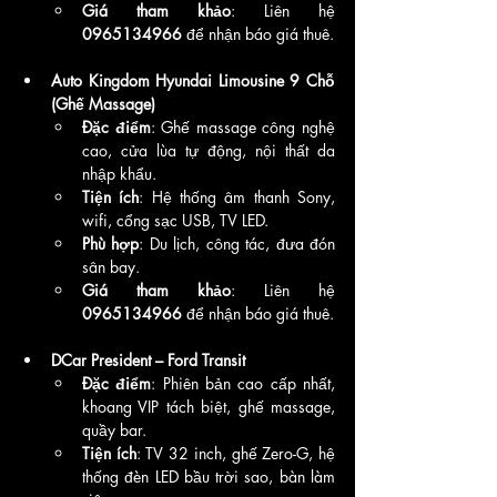
Giá tham khảo
: Liên hệ 
0965134966
 để nhận báo giá thuê.
Auto Kingdom Hyundai Limousine 9 Chỗ 
(Ghế Massage)
Đặc điểm
: Ghế massage công nghệ 
cao, cửa lùa tự động, nội thất da 
nhập khẩu.
Tiện ích
: Hệ thống âm thanh Sony, 
wifi, cổng sạc USB, TV LED.
Phù hợp
: Du lịch, công tác, đưa đón 
sân bay.
Giá tham khảo
: Liên hệ 
0965134966
 để nhận báo giá thuê.
DCar President – Ford Transit
Đặc điểm
: Phiên bản cao cấp nhất, 
khoang VIP tách biệt, ghế massage, 
quầy bar.
Tiện ích
: TV 32 inch, ghế Zero-G, hệ 
thống đèn LED bầu trời sao, bàn làm 