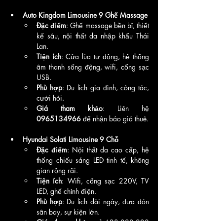
Auto Kingdom Limousine 9 Ghế Massage
Đặc điểm
: Ghế massage bền bỉ, thiết 
kế sâu, nội thất da nhập khẩu Thái 
Lan.
Tiện ích
: Cửa lùa tự động, hệ thống 
âm thanh sống động, wifi, cổng sạc 
USB.
Phù hợp
: Du lịch gia đình, công tác, 
cưới hỏi.
Giá tham khảo
: Liên hệ 
0965134966
 để nhận báo giá thuê.
Hyundai Solati Limousine 9 Chỗ
Đặc điểm
: Nội thất da cao cấp, hệ 
thống chiếu sáng LED tinh tế, không 
gian rộng rãi.
Tiện ích
: Wifi, cổng sạc 220V, TV 
LED, ghế chỉnh điện.
Phù hợp
: Du lịch dài ngày, đưa đón 
sân bay, sự kiện lớn.