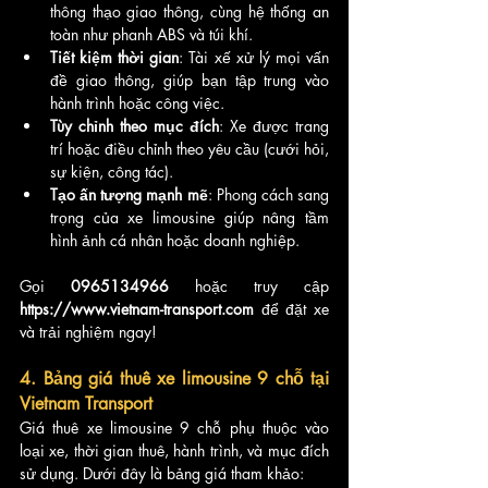
thông thạo giao thông, cùng hệ thống an 
toàn như phanh ABS và túi khí.
Tiết kiệm thời gian
: Tài xế xử lý mọi vấn 
đề giao thông, giúp bạn tập trung vào 
hành trình hoặc công việc.
Tùy chỉnh theo mục đích
: Xe được trang 
trí hoặc điều chỉnh theo yêu cầu (cưới hỏi, 
sự kiện, công tác).
Tạo ấn tượng mạnh mẽ
: Phong cách sang 
trọng của xe limousine giúp nâng tầm 
hình ảnh cá nhân hoặc doanh nghiệp.
Gọi 
0965134966
 hoặc truy cập 
https://www.vietnam-transport.com
 để đặt xe 
và trải nghiệm ngay!
4. Bảng giá thuê xe limousine 9 chỗ tại 
Vietnam Transport
Giá thuê xe limousine 9 chỗ phụ thuộc vào 
loại xe, thời gian thuê, hành trình, và mục đích 
sử dụng. Dưới đây là bảng giá tham khảo: