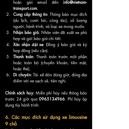
hoặc gửi email đến 
info@vietnam-
transport.com
.
Cung cấp thông tin
: Thông báo mục đích 
(du lịch, cưới hỏi, công tác), số lượng 
người, hành trình, và loại xe mong muốn.
Nhận báo giá
: Nhân viên đề xuất xe phù 
hợp và gửi báo giá chi tiết.
Xác nhận đặt xe
: Đồng ý báo giá và ký 
hợp đồng (nếu cần).
Thanh toán
: Thanh toán trước một phần 
hoặc toàn bộ (chuyển khoản, tiền mặt, 
hoặc thẻ).
Di chuyển
: Tài xế đón đúng giờ, đúng địa 
điểm với xe sạch sẽ, tiện nghi.
Chính sách hủy
: Miễn phí hủy nếu thông báo 
trước 24 giờ qua 
0965134966
. Phí hủy áp 
dụng tùy hành trình.
6. Các mục đích sử dụng xe limousine 
9 chỗ