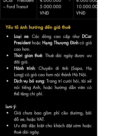
DCar President 
4.000.000 - 
8.000.000 - 
– Ford Transit
5.000.000 
10.000.000 
VNĐ
VNĐ
Yếu tố ảnh hưởng đến giá thuê
Loại xe
: Các dòng cao cấp như 
DCar 
President
 hoặc 
Hạng Thượng Đỉnh
 có giá 
cao hơn.
Thời gian thuê
: Thuê dài ngày được ưu 
đãi giá.
Hành trình
: Chuyến đi tỉnh (Sapa, Hạ 
Long) có giá cao hơn nội thành Hà Nội.
Dịch vụ bổ sung
: Trang trí cưới hỏi, tài xế 
nói tiếng Anh, hoặc hướng dẫn viên có 
thể tăng chi phí.
Lưu ý
:
Giá chưa bao gồm phí cầu đường, bãi 
đỗ xe, hoặc VAT.
Ưu đãi đặc biệt cho khách đặt sớm hoặc 
thuê dài ngày.