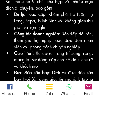
Xe limousine 9 chỗ phù hợp với nhiều mục 
đích di chuyển, bao gồm:
Du lịch cao cấp
: Khám phá Hà Nội, Hạ 
Long, Sapa, Ninh Bình với không gian thư 
giãn và tiện nghi.
Công tác doanh nghiệp
: Đón tiếp đối tác, 
tham gia hội nghị, hoặc đưa đón nhân 
viên với phong cách chuyên nghiệp.
Cưới hỏi
: Xe được trang trí sang trọng, 
mang lại sự đẳng cấp cho cô dâu, chú rể 
và khách mời.
Đưa đón sân bay
: Dịch vụ đưa đón sân 
bay Nội Bài đúng giờ, tiện nghi, lý tưởng 
cho khách quốc tế.
Sự kiện đặc biệt
: Tiệc sinh nhật, dã 
Messenger
Phone
Zalo
WhatsApp
Email
ngoại, hoặc sự kiện văn hóa với không 
gian độc đáo và ấn tượng.
Liên hệ 
0965134966
 để được tư vấn xe phù 
hợp với mục đích của bạn!