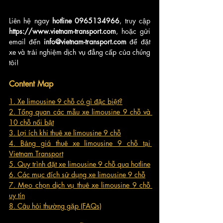
Liên hệ ngay 
hotline 0965134966
, truy cập 
https://www.vietnam-transport.com
, hoặc gửi 
email đến 
info@vietnam-transport.com
 để đặt 
xe và trải nghiệm dịch vụ đẳng cấp của chúng 
tôi!
Content Map
1. Xe limousine 9 chỗ có gì đặc biệt?
2. Tổng quan các mẫu xe limousine 9 chỗ và 
10 chỗ nổi bật
3. Lợi ích khi thuê xe limousine 9 chỗ
4. Bảng giá thuê xe limousine 9 chỗ tại 
Vietnam Transport
5. Quy trình đặt xe limousine 9 chỗ qua hotline
6. Các mục đích sử dụng xe limousine 9 chỗ
7. Mẹo chọn dịch vụ thuê xe limousine 9 chỗ 
uy tín
8. Câu hỏi thường gặp (FAQs)