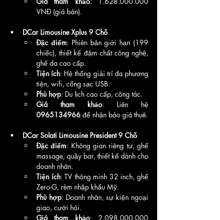
Giá tham khảo
: 1.628.000.000 
VNĐ (giá bán).
DCar Limousine Xplus 9 Chỗ
Đặc điểm
: Phiên bản giới hạn (199 
chiếc), thiết kế đậm chất công nghệ, 
ghế da cao cấp.
Tiện ích
: Hệ thống giải trí đa phương 
tiện, wifi, cổng sạc USB.
Phù hợp
: Du lịch cao cấp, công tác.
Giá tham khảo
: Liên hệ 
0965134966
 để nhận báo giá thuê.
DCar Solati Limousine President 9 Chỗ
Đặc điểm
: Không gian riêng tư, ghế 
massage, quầy bar, thiết kế dành cho 
doanh nhân.
Tiện ích
: TV thông minh 32 inch, ghế 
Zero-G, rèm nhập khẩu Mỹ.
Phù hợp
: Doanh nhân, sự kiện ngoại 
giao, cưới hỏi.
Giá tham khảo
: 2.098.000.000 