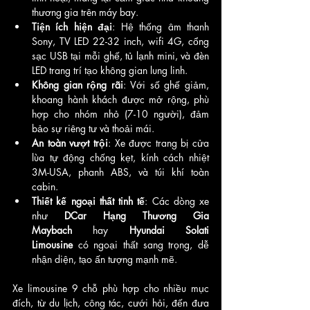
thương gia trên máy bay.
Tiện ích hiện đại
: Hệ thống âm thanh 
Sony, TV LED 22-32 inch, wifi 4G, cổng 
sạc USB tại mỗi ghế, tủ lạnh mini, và đèn 
LED trang trí tạo không gian lung linh.
Không gian rộng rãi
: Với số ghế giảm, 
khoang hành khách được mở rộng, phù 
hợp cho nhóm nhỏ (7-10 người), đảm 
bảo sự riêng tư và thoải mái.
An toàn vượt trội
: Xe được trang bị cửa 
lùa tự động chống kẹt, kính cách nhiệt 
3M-USA, phanh ABS, và túi khí toàn 
cabin.
Thiết kế ngoại thất tinh tế
: Các dòng xe 
như 
DCar Hạng Thương Gia 
Maybach
 hay 
Hyundai Solati 
Limousine
 có ngoại thất sang trọng, dễ 
nhận diện, tạo ấn tượng mạnh mẽ.
Xe limousine 9 chỗ phù hợp cho nhiều mục 
đích, từ du lịch, công tác, cưới hỏi, đến đưa 