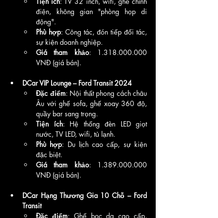
Tiện ích
: TV 32 inch, wifi, ghế chỉnh 
điện, không gian "phòng họp di 
động".
Phù hợp
: Công tác, đón tiếp đối tác, 
sự kiện doanh nghiệp.
Giá tham khảo
: 1.318.000.000 
VNĐ (giá bán).
DCar VIP Lounge – Ford Transit 2024
Đặc điểm
: Nội thất phong cách châu 
Âu với ghế sofa, ghế xoay 360 độ, 
quầy bar sang trọng.
Tiện ích
: Hệ thống đèn LED giọt 
nước, TV LED, wifi, tủ lạnh.
Phù hợp
: Du lịch cao cấp, sự kiện 
đặc biệt.
Giá tham khảo
: 1.389.000.000 
VNĐ (giá bán).
DCar Hạng Thương Gia 10 Chỗ – Ford 
Transit
Đặc điểm
: Ghế bọc da cao cấp, 