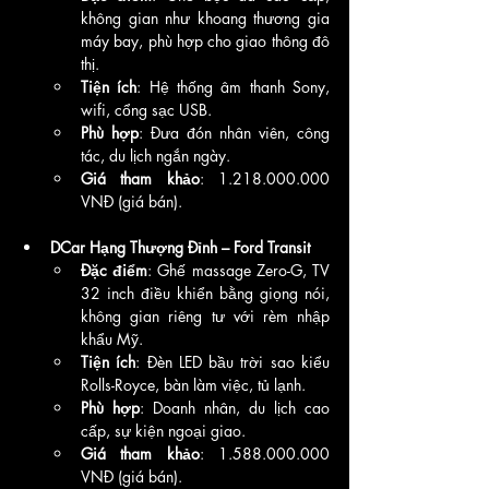
không gian như khoang thương gia 
máy bay, phù hợp cho giao thông đô 
thị.
Tiện ích
: Hệ thống âm thanh Sony, 
wifi, cổng sạc USB.
Phù hợp
: Đưa đón nhân viên, công 
tác, du lịch ngắn ngày.
Giá tham khảo
: 1.218.000.000 
VNĐ (giá bán).
DCar Hạng Thượng Đỉnh – Ford Transit
Đặc điểm
: Ghế massage Zero-G, TV 
32 inch điều khiển bằng giọng nói, 
không gian riêng tư với rèm nhập 
khẩu Mỹ.
Tiện ích
: Đèn LED bầu trời sao kiểu 
Rolls-Royce, bàn làm việc, tủ lạnh.
Phù hợp
: Doanh nhân, du lịch cao 
cấp, sự kiện ngoại giao.
Giá tham khảo
: 1.588.000.000 
VNĐ (giá bán).