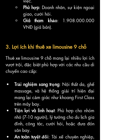
việc.
Phù hợp
: Doanh nhân, sự kiện ngoại 
giao, cưới hỏi.
Giá tham khảo
: 1.908.000.000 
VNĐ (giá bán).
3. Lợi ích khi thuê xe limousine 9 chỗ
Thuê xe limousine 9 chỗ mang lại nhiều lợi ích 
vượt trội, đặc biệt phù hợp với các nhu cầu di 
chuyển cao cấp:
Trải nghiệm sang trọng
: Nội thất da, ghế 
massage, và hệ thống giải trí hiện đại 
mang lại cảm giác như khoang First Class 
trên máy bay.
Tiện lợi và linh hoạt
: Phù hợp cho nhóm 
nhỏ (7-10 người), lý tưởng cho du lịch gia 
đình, công tác, cưới hỏi, hoặc đưa đón 
sân bay.
An toàn tuyệt đối
: Tài xế chuyên nghiệp, 