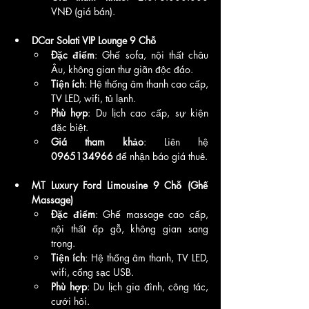
VNĐ (giá bán).
DCar Solati VIP Lounge 9 Chỗ
Đặc điểm
: Ghế sofa, nội thất châu 
Âu, không gian thư giãn độc đáo.
Tiện ích
: Hệ thống âm thanh cao cấp, 
TV LED, wifi, tủ lạnh.
Phù hợp
: Du lịch cao cấp, sự kiện 
đặc biệt.
Giá tham khảo
: Liên hệ 
0965134966
 để nhận báo giá thuê.
MT Luxury Ford Limousine 9 Chỗ (Ghế 
Massage)
Đặc điểm
: Ghế massage cao cấp, 
nội thất ốp gỗ, không gian sang 
trọng.
Tiện ích
: Hệ thống âm thanh, TV LED, 
wifi, cổng sạc USB.
Phù hợp
: Du lịch gia đình, công tác, 
cưới hỏi.