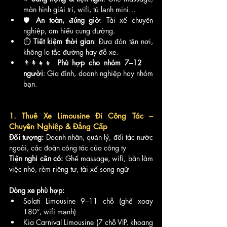
màn hình giải trí, wifi, tủ lạnh mini…
🛡️ 
An toàn, đúng giờ
: Tài xế chuyên 
nghiệp, am hiểu cung đường.
⏱️ 
Tiết kiệm thời gian
: Đưa đón tận nơi, 
không lo tắc đường hay đỗ xe.
👨‍👩‍👧‍👦 
Phù hợp cho nhóm 7–12 
người
: Gia đình, doanh nghiệp hay nhóm 
bạn.
1. Thuê Xe Limousine Đi Công Tác – 
Chuyên Nghiệp & Đẳng Cấp
Đối tượng:
 Doanh nhân, quản lý, đối tác nước 
ngoài, các đoàn công tác của công ty
Tiện nghi cần có:
 Ghế massage, wifi, bàn làm 
việc nhỏ, rèm riêng tư, tài xế song ngữ
Dòng xe phù hợp:
Solati Limousine 9–11 chỗ (ghế xoay 
180º, wifi mạnh)
Kia Carnival Limousine (7 chỗ VIP, khoang 