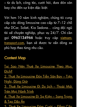
– từ du lịch, công tác, cưới hỏi, đưa đón sân 
bay cho đến sự kiện đặc biệt.
Với hơn 10 năm kinh nghiệm, chúng tôi cung 
cấp các dòng limousine cao cấp từ 7–12 chỗ 
như DCar, Solati, Kia Sedona… cùng đội ngũ 
tài xế chuyên nghiệp, phục vụ 24/7. Chỉ cần 
gọi 
0965134966
 hoặc truy cập 
vietnam-
transport.com
, bạn sẽ được tư vấn dòng xe 
phù hợp theo từng nhu cầu.
Content Map
Tại Sao Nên Thuê Xe Limousine Theo Mục 
Đích?
2. Thuê Xe Limousine Đón Tiễn Sân Bay – Tiện 
Nghi, Đúng Giờ
3. Thuê Xe Limousine Đi Du Lịch – Thoải Mái 
Trên Mọi Hành Trình
4. Thuê Xe Limousine Đi Sự Kiện – Sang Trọng 
& Tạo Dấu Ấn
5. Thuê Xe Limousine Đám Cưới – Đẳng Cấp 