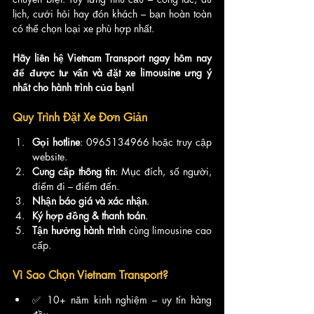
lịch, cưới hỏi hay đón khách – bạn hoàn toàn 
có thể chọn loại xe phù hợp nhất.
Hãy liên hệ Vietnam Transport ngay hôm nay 
để được tư vấn và đặt xe limousine ưng ý 
nhất cho hành trình của bạn!
Quy Trình Đặt Xe Đơn Giản
Gọi hotline
: 0965134966 hoặc truy cập 
website.
Cung cấp thông tin
: Mục đích, số người, 
điểm đi – điểm đến.
Nhận báo giá và xác nhận
.
Ký hợp đồng & thanh toán
.
Tận hưởng hành trình
 cùng limousine cao 
cấp.
Vì Sao Chọn Vietnam Transport?
✅ 10+ năm kinh nghiệm – uy tín hàng 