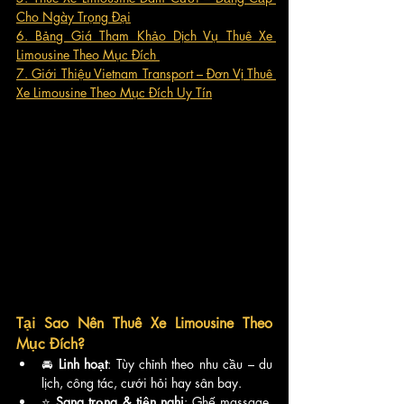
Cho Ngày Trọng Đại
6. Bảng Giá Tham Khảo Dịch Vụ Thuê Xe 
Limousine Theo Mục Đích 
7. Giới Thiệu Vietnam Transport – Đơn Vị Thuê 
Xe Limousine Theo Mục Đích Uy Tín
Tại Sao Nên Thuê Xe Limousine Theo 
Mục Đích?
🚘 
Linh hoạt
: Tùy chỉnh theo nhu cầu – du 
lịch, công tác, cưới hỏi hay sân bay.
⭐ 
Sang trọng & tiện nghi
: Ghế massage, 