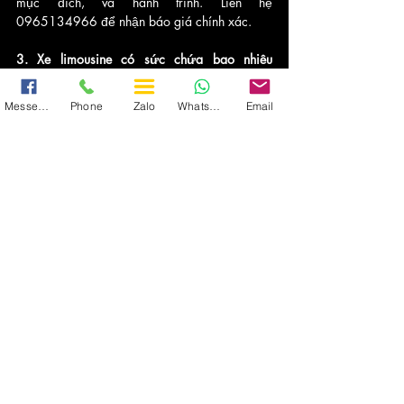
mục đích, và hành trình. Liên hệ 
0965134966 để nhận báo giá chính xác.
3. Xe limousine có sức chứa bao nhiêu 
người?
Tùy dòng xe, xe limousine của chúng tôi có 
Messenger
Phone
Zalo
WhatsApp
Email
sức chứa từ 7-12 người, phù hợp cho nhóm 
nhỏ đến trung bình.
4. Tôi có thể thuê xe limousine không có tài xế 
không?
Hiện tại, Vietnam Transport chỉ cung cấp dịch 
vụ thuê xe limousine có tài xế để đảm bảo an 
toàn và trải nghiệm cao cấp.
5. Xe limousine có phù hợp cho đưa đón sân 
bay Nội Bài không?
Có, chúng tôi cung cấp dịch vụ đưa đón sân 
bay Nội Bài với xe limousine, đảm bảo đúng 
giờ và phong cách sang trọng. Gọi 
0965134966 để đặt xe.