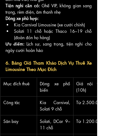
Tiện nghi cần có:
 Ghế VIP, không gian sang 
trọng, rèm điện, âm thanh nhẹ
Dòng xe phù hợp:
Kia Carnival Limousine (xe cưới chính)
Solati 11 chỗ hoặc Thaco 16–19 chỗ 
(đoàn đón họ hàng)
Ưu điểm:
 Lịch sự, sang trọng, tiện nghi cho 
ngày cưới hoàn hảo
6. Bảng Giá Tham Khảo Dịch Vụ Thuê Xe 
Limousine Theo Mục Đích 
Mục đích thuê
Dòng xe phổ 
Giá nội thành 
biến
(10h)
Công tác
Kia Carnival, 
Từ 2.500.000
Solati 9 chỗ
Sân bay
Solati, DCar 9–
Từ 1.200.000đ
11 chỗ