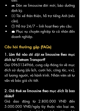
đầu.
🚗 Dàn xe limousine đời mới, bảo dưỡng 
định kỳ.
👨‍✈️ Tài xế thân thiện, hỗ trợ tiếng Anh (nếu 
cần).
🕒 Hỗ trợ 24/7 – linh hoạt theo yêu cầu.
💼 Phục vụ chuyên nghiệp từ cá nhân đến 
doanh nghiệp.
Câu hỏi thường gặp (FAQs)
1. Làm thế nào để đặt xe limousine theo mục 
đích tại Vietnam Transport?
Gọi 0965134966, cung cấp thông tin về mục 
đích sử dụng (du lịch, cưới hỏi, công tác, v.v.), 
số lượng người, và hành trình. Nhân viên sẽ tư 
vấn và báo giá chi tiết.
2. Giá thuê xe limousine theo mục đích là bao 
nhiêu?
Giá dao động từ 2.800.000 VNĐ đến 
5.000.000 VNĐ/ngày tùy thuộc vào loại xe, 