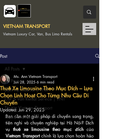
VIETNAM TRANSPORT
Vietnam Luxury Car, Van, Bus Limo Rentals
Post
All Posts
Ms. Ann Vietnam Transport
All Posts
Jun 28, 2025
6 min read
Thuê Xe Limousine Theo Mục Đích – Lựa
Dịch Vụ Thuê Xe | VNT
Chọn Linh Hoạt Cho Từng Nhu Cầu Di
Car & Van Rental Service | VNT
Chuyển
Tin tức Vietnam Transport
Updated:
Jun 29, 2025
Bạn cần một giải pháp di chuyển sang trọng, 
News and Reviews
tiện nghi và chuyên nghiệp tại Hà Nội? Dịch 
vụ 
thuê xe limousine theo mục đích
 của 
Vietnam Transport
 chính là lựa chọn hoàn hảo 