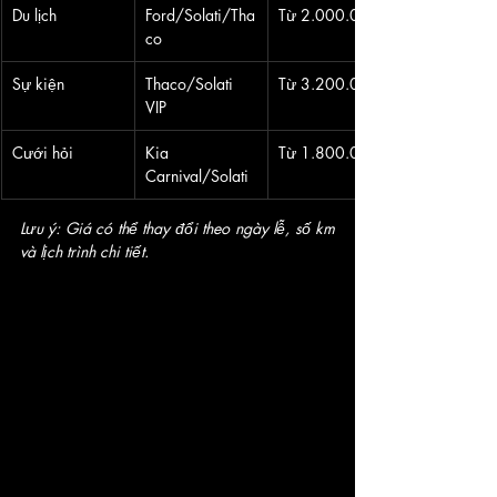
Du lịch
Ford/Solati/Tha
Từ 2.000.000đ
co
Sự kiện
Thaco/Solati 
Từ 3.200.000đ
VIP
Cưới hỏi
Kia 
Từ 1.800.000đ
Carnival/Solati
Lưu ý: Giá có thể thay đổi theo ngày lễ, số km 
và lịch trình chi tiết.