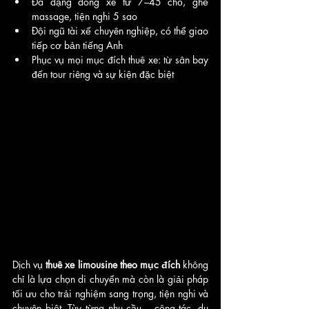
Đa dạng dòng xe từ 7–45 chỗ, ghế 
massage, tiện nghi 5 sao
Đội ngũ tài xế chuyên nghiệp, có thể giao 
tiếp cơ bản tiếng Anh
Phục vụ mọi mục đích thuê xe: từ sân bay 
đến tour riêng và sự kiện đặc biệt
Dịch vụ 
thuê xe limousine theo mục đích
 không 
chỉ là lựa chọn di chuyển mà còn là giải pháp 
tối ưu cho trải nghiệm sang trọng, tiện nghi và 
chuyên biệt. Tùy từng nhu cầu – công tác, du 