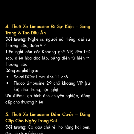
4. Thuê Xe Limousine Đi Sự Kiện – Sang 
Trọng & Tạo Dấu Ấn
Đối tượng:
 Nghệ sĩ, người nổi tiếng, đại sứ 
thương hiệu, đoàn VIP
Tiện nghi cần có:
 Khoang ghế VIP, đèn LED 
sao, điều hòa độc lập, bảng điện tử hiển thị 
thương hiệu
Dòng xe phù hợp:
Solati DCar Limousine 11 chỗ
Thaco Limousine 29 chỗ khoang VIP (sự 
kiện thời trang, hội nghị)
Ưu điểm:
 Tạo hình ảnh chuyên nghiệp, đẳng 
cấp cho thương hiệu
5. Thuê Xe Limousine Đám Cưới – Đẳng 
Cấp Cho Ngày Trọng Đại
Đối tượng:
 Cô dâu chú rể, họ hàng hai bên, 
đón nhà trai/nhà gái