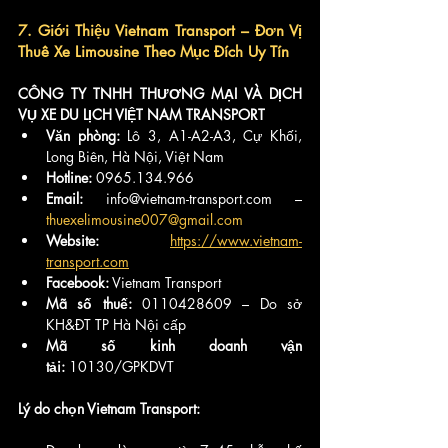
7. Giới Thiệu Vietnam Transport – Đơn Vị 
Thuê Xe Limousine Theo Mục Đích Uy Tín
CÔNG TY TNHH THƯƠNG MẠI VÀ DỊCH 
VỤ XE DU LỊCH VIỆT NAM TRANSPORT
Văn phòng:
 Lô 3, A1-A2-A3, Cự Khối, 
Long Biên, Hà Nội, Việt Nam
Hotline:
 0965.134.966
Email:
 info@vietnam-transport.com – 
thuexelimousine007@gmail.com
Website:
https://www.vietnam-
transport.com
Facebook:
 Vietnam Transport
Mã số thuế:
 0110428609 – Do sở 
KH&ĐT TP Hà Nội cấp
Mã số kinh doanh vận 
tải:
 10130/GPKDVT
Lý do chọn Vietnam Transport: