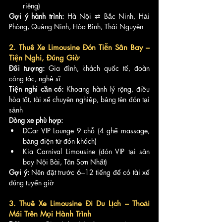
riêng)
Gợi ý hành trình:
 Hà Nội ⇄ Bắc Ninh, Hải 
Phòng, Quảng Ninh, Hòa Bình, Thái Nguyên
2. Thuê Xe Limousine Đón Tiễn Sân Bay – 
Tiện Nghi, Đúng Giờ
Đối tượng:
 Gia đình, khách quốc tế, đoàn 
công tác, nghệ sĩ
Tiện nghi cần có:
 Khoang hành lý rộng, điều 
hòa tốt, tài xế chuyên nghiệp, bảng tên đón tại 
sảnh
Dòng xe phù hợp:
DCar VIP Lounge 9 chỗ (4 ghế massage, 
bảng điện tử đón khách)
Kia Carnival Limousine (đón VIP tại sân 
bay Nội Bài, Tân Sơn Nhất)
Gợi ý:
 Nên đặt trước 6–12 tiếng để có tài xế 
đúng tuyến giờ
3. Thuê Xe Limousine Đi Du Lịch – Thoải 
Mái Trên Mọi Hành Trình