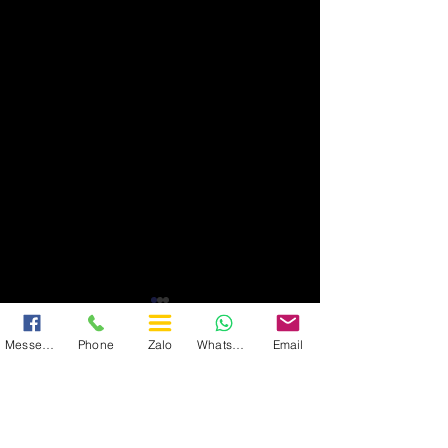
Messenger
Phone
Zalo
WhatsApp
Email
CÔNG TY TNHH THƯƠNG MẠI VÀ DỊCH VỤ XE DU
LỊCH VIỆT NAM TRANSPORT