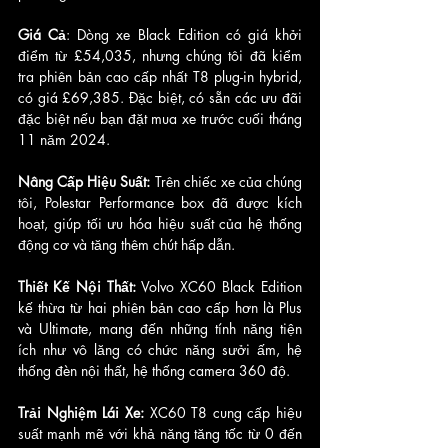
Giá Cả
: Dòng xe Black Edition có giá khởi 
điểm từ £54,035, nhưng chúng tôi đã kiểm 
tra phiên bản cao cấp nhất T8 plug-in hybrid, 
có giá £69,385. Đặc biệt, có sẵn các ưu đãi 
đặc biệt nếu bạn đặt mua xe trước cuối tháng 
11 năm 2024.
Nâng Cấp Hiệu Suất: 
Trên chiếc xe của chúng 
tôi, Polestar Performance box đã được kích 
hoạt, giúp tối ưu hóa hiệu suất của hệ thống 
động cơ và tăng thêm chút hấp dẫn.
Thiết Kế Nội Thất: 
Volvo XC60 Black Edition 
kế thừa từ hai phiên bản cao cấp hơn là Plus 
và Ultimate, mang đến những tính năng tiện 
ích như vô lăng có chức năng sưởi ấm, hệ 
thống đèn nội thất, hệ thống camera 360 độ.
Trải Nghiệm Lái Xe:
 XC60 T8 cung cấp hiệu 
suất mạnh mẽ với khả năng tăng tốc từ 0 đến 