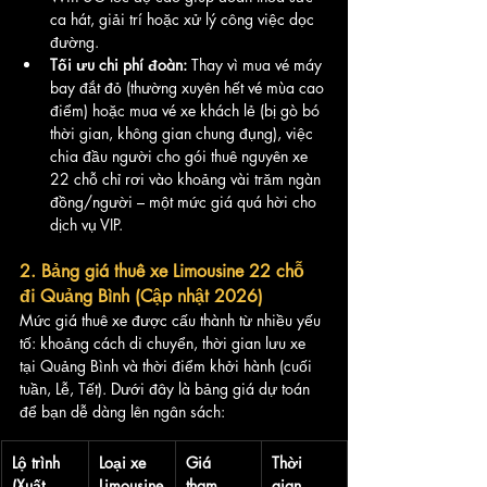
ca hát, giải trí hoặc xử lý công việc dọc 
đường.
Tối ưu chi phí đoàn:
 Thay vì mua vé máy 
bay đắt đỏ (thường xuyên hết vé mùa cao 
điểm) hoặc mua vé xe khách lẻ (bị gò bó 
thời gian, không gian chung đụng), việc 
chia đầu người cho gói thuê nguyên xe 
22 chỗ chỉ rơi vào khoảng vài trăm ngàn 
đồng/người – một mức giá quá hời cho 
dịch vụ VIP.
2. Bảng giá thuê xe Limousine 22 chỗ 
đi Quảng Bình (Cập nhật 2026)
Mức giá thuê xe được cấu thành từ nhiều yếu 
tố: khoảng cách di chuyển, thời gian lưu xe 
tại Quảng Bình và thời điểm khởi hành (cuối 
tuần, Lễ, Tết). Dưới đây là bảng giá dự toán 
để bạn dễ dàng lên ngân sách:
Lộ trình 
Loại xe 
Giá 
Thời 
(Xuất 
Limousine
tham 
gian 