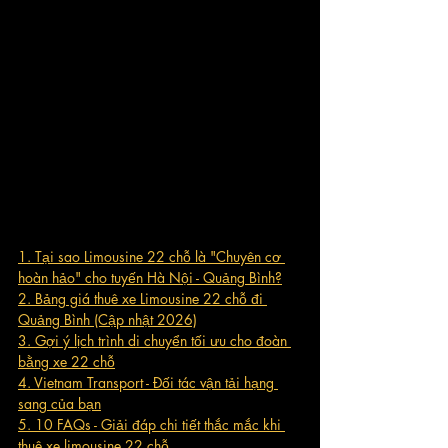
1. Tại sao Limousine 22 chỗ là "Chuyên cơ 
hoàn hảo" cho tuyến Hà Nội - Quảng Bình?
2. Bảng giá thuê xe Limousine 22 chỗ đi 
Quảng Bình (Cập nhật 2026)
3. Gợi ý lịch trình di chuyển tối ưu cho đoàn 
bằng xe 22 chỗ
4. Vietnam Transport - Đối tác vận tải hạng 
sang của bạn
5. 10 FAQs - Giải đáp chi tiết thắc mắc khi 
thuê xe limousine 22 chỗ 