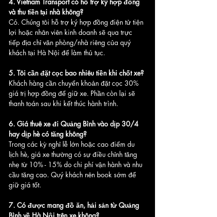
4. Vietnam Transport có hỗ trợ ký hợp đồng 
và thu tiền tại nhà không?
Có. Chúng tôi hỗ trợ ký hợp đồng điện tử tiện 
lợi hoặc nhân viên kinh doanh sẽ qua trực 
tiếp địa chỉ văn phòng/nhà riêng của quý 
khách tại Hà Nội để làm thủ tục.
5. Tôi cần đặt cọc bao nhiêu tiền khi chốt xe?
Khách hàng cần chuyển khoản đặt cọc 30% 
giá trị hợp đồng để giữ xe. Phần còn lại sẽ 
thanh toán sau khi kết thúc hành trình.
6. Giá thuê xe đi Quảng Bình vào dịp 30/4 
hay dịp hè có tăng không?
Trong các kỳ nghỉ lễ lớn hoặc cao điểm du 
lịch hè, giá xe thường có sự điều chỉnh tăng 
nhẹ từ 10% - 15% do chi phí vận hành và nhu 
cầu tăng cao. Quý khách nên book sớm để 
giữ giá tốt.
7. Có được mang đồ ăn, hải sản từ Quảng 
Bình về Hà Nội trên xe không?