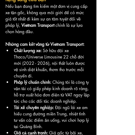
Nếu bạn đang tìm kiếm một đơn vị cung cấp 
xe tận gốc, không qua môi giới để có mức 
giá tốt nhất đi kèm sự an tâm tuyệt đối về 
pháp lý, 
Vietnam Transport
 chính là sự lựa 
chọn hàng đầu.
Những cam kết vàng từ Vietnam Transport:
Chất lượng xe:
 Sở hữu đội xe 
Thaco/Universe Limousine 22 chỗ đời 
mới (2022 - 2026), nội thất luôn được 
vệ sinh diệt khuẩn, thơm tho trước mỗi 
chuyến đi.
Pháp lý chuẩn chỉnh:
 Chúng tôi là công ty 
vận tải có giấy phép kinh doanh rõ ràng, 
hỗ trợ xuất hóa đơn điện tử VAT ngay lập 
tức cho các đối tác doanh nghiệp.
Tài xế chuyên nghiệp:
 Đội ngũ lái xe am 
hiểu cung đường miền Trung, nhiệt tình 
tư vấn các điểm ăn uống, vui chơi hợp lý 
tại Quảng Bình.
Giá cả cạnh tranh:
 Giá gốc từ bãi xe, 