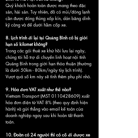
Quý khách hoàn toàn được mang theo đặc 
sản, hải sản. Tuy nhiên, đồ có mùi/đông lạnh 
cần được đóng thùng xốp kín, dán băng dính 
kỹ càng và để dưới hầm cốp xe.
8. Lịch trình đi lại tại Quảng Bình có bị giới 
hạn số kilomet không?
Trong các gói thuê xe khứ hồi lưu lại ngày, 
chúng tôi hỗ trợ di chuyển linh hoạt nội tỉnh 
Quảng Bình trong giới hạn thỏa thuận (thường 
là dưới 50km - 80km/ngày tùy lịch trình). 
Vượt quá số km này sẽ tính thêm phụ phí nhỏ.
9. Hóa đơn VAT xuất như thế nào?
Vietnam Transport (MST 0110428609) xuất 
hóa đơn điện tử VAT 8% (theo quy định hiện 
hành) và gửi thẳng vào email kế toán của 
doanh nghiệp ngay sau khi hoàn tất thanh 
toán.
10. Đoàn có 24 người thì có cố đi được xe 