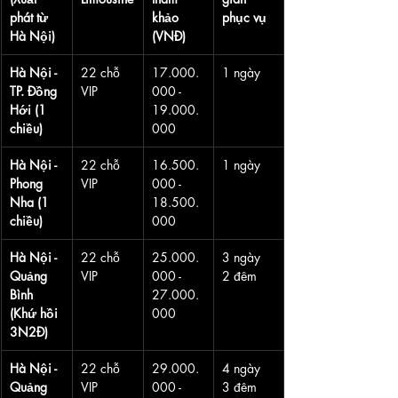
phát từ 
khảo 
phục vụ
Hà Nội)
(VNĐ)
Hà Nội - 
22 chỗ 
17.000.
1 ngày
TP. Đồng 
VIP
000 - 
Hới (1 
19.000.
chiều)
000
Hà Nội - 
22 chỗ 
16.500.
1 ngày
Phong 
VIP
000 - 
Nha (1 
18.500.
chiều)
000
Hà Nội - 
22 chỗ 
25.000.
3 ngày 
Quảng 
VIP
000 - 
2 đêm
Bình 
27.000.
(Khứ hồi 
000
3N2Đ)
Hà Nội - 
22 chỗ 
29.000.
4 ngày 
Quảng 
VIP
000 - 
3 đêm