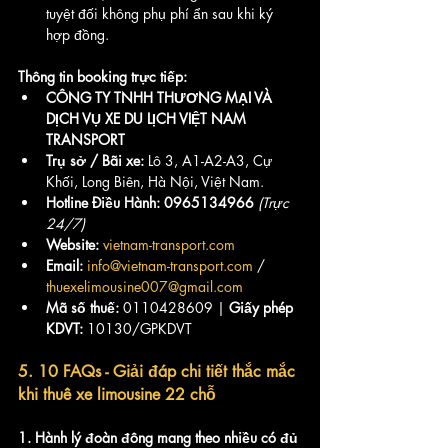
tuyệt đối không phụ phí ẩn sau khi ký 
hợp đồng.
Thông tin booking trực tiếp:
CÔNG TY TNHH THƯƠNG MẠI VÀ 
DỊCH VỤ XE DU LỊCH VIỆT NAM 
TRANSPORT
Trụ sở / Bãi xe:
 Lô 3, A1-A2-A3, Cự 
Khối, Long Biên, Hà Nội, Việt Nam.
Hotline Điều Hành:
0965134966
(Trực 
24/7)
Website:
vietnam-transport.com
Email:
info@vietnam-transport.com
 / 
thuexelimousine007@gmail.com
Mã số thuế:
 0110428609 | 
Giấy phép 
KDVT:
 10130/GPKDVT
5. 10 FAQs - Giải đáp chi tiết thắc mắc 
khi thuê xe limousine 22 chỗ 
1. Hành lý đoàn đông mang theo nhiều có đủ 