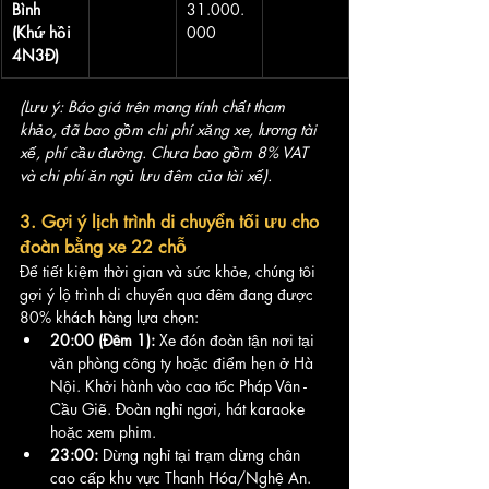
Bình 
31.000.
(Khứ hồi 
000
4N3Đ)
(Lưu ý: Báo giá trên mang tính chất tham 
khảo, đã bao gồm chi phí xăng xe, lương tài 
xế, phí cầu đường. Chưa bao gồm 8% VAT 
và chi phí ăn ngủ lưu đêm của tài xế).
3. Gợi ý lịch trình di chuyển tối ưu cho 
đoàn bằng xe 22 chỗ
Để tiết kiệm thời gian và sức khỏe, chúng tôi 
gợi ý lộ trình di chuyển qua đêm đang được 
80% khách hàng lựa chọn:
20:00 (Đêm 1):
 Xe đón đoàn tận nơi tại 
văn phòng công ty hoặc điểm hẹn ở Hà 
Nội. Khởi hành vào cao tốc Pháp Vân - 
Cầu Giẽ. Đoàn nghỉ ngơi, hát karaoke 
hoặc xem phim.
23:00:
 Dừng nghỉ tại trạm dừng chân 
cao cấp khu vực Thanh Hóa/Nghệ An. 