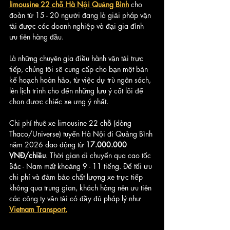
limousine 22 chỗ Hà Nội Quảng Bình
 cho 
đoàn từ 15 - 20 người đang là giải pháp vận 
tải được các doanh nghiệp và đại gia đình 
ưu tiên hàng đầu.
Là những chuyên gia điều hành vận tải trực 
tiếp, chúng tôi sẽ cung cấp cho bạn một bản 
kế hoạch hoàn hảo, từ việc dự trù ngân sách, 
lên lịch trình cho đến những lưu ý cốt lõi để 
chọn được chiếc xe ưng ý nhất.
Chi phí thuê xe limousine 22 chỗ (dòng 
Thaco/Universe) tuyến Hà Nội đi Quảng Bình 
năm 2026 dao động từ 
17.000.000 
VNĐ/chiều
. Thời gian di chuyển qua cao tốc 
Bắc - Nam mất khoảng 9 - 11 tiếng. Để tối ưu 
chi phí và đảm bảo chất lượng xe trực tiếp 
không qua trung gian, khách hàng nên ưu tiên 
các công ty vận tải có đầy đủ pháp lý như 
Vietnam Transport.