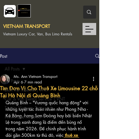
VIETNAM TRANSPORT
Vietnam Luxury Car, Van, Bus Limo Rentals
Post
All Posts
Ms. Ann Vietnam Transport
All Posts
Apr 6
7 min read
Tìm Đơn Vị Cho Thuê Xe Limousine 22 chỗ
Dịch Vụ Thuê Xe | VNT
Tại Hà Nội đi Quảng Bình
Car & Van Rental Service | VNT
Quảng Bình – "Vương quốc hang động" với 
Tin tức Vietnam Transport
những tuyệt tác thiên nhiên như Phong Nha - 
Kẻ Bàng, hang Sơn Đoòng hay bãi biển Nhật 
News and Reviews
Lệ trong xanh đang là điểm đến bùng nổ 
trong năm 2026. Để chinh phục hành trình 
dài gần 500km từ thủ đô, việc
thuê xe 