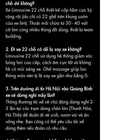
chỗ để không?
Xe Limousine 22 chỗ thiết kế cốp hầm cực kỳ 
rộng rãi (do chỉ có 22 ghế trên khung sườn 
của xe lớn). Thoải mái chứa từ 30 - 40 vali 
cỡ lớn cùng nhiều thùng đồ dùng, thiết bị team 
building.
2. Đi xe 22 chỗ có dễ bị say xe không?
Limousine 22 chỗ sử dụng hệ thống giảm xóc 
bóng hơi cao cấp, cách âm cực tốt và không 
hề có mùi xăng xe. Ghế massage giúp lưu 
thông máu nên tỷ lệ say xe gần như bằng 0.
3. Trên đường đi từ Hà Nội vào Quảng Bình 
xe sẽ dừng nghỉ mấy lần?
Thông thường tài xế sẽ chủ động dừng nghỉ 2-
3 lần tại các trạm dừng chân lớn (Thanh Hóa, 
Hà Tĩnh) để đoàn đi vệ sinh, vươn vai và ăn 
uống nhẹ. Bạn cũng có thể yêu cầu tài xế 
dừng thêm nếu đoàn có nhu cầu.