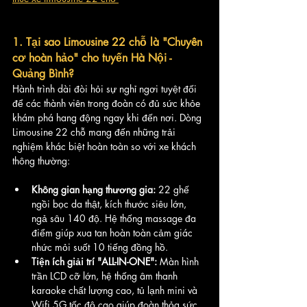
1. Tại sao Limousine 22 chỗ là "Chuyên 
cơ hoàn hảo" cho tuyến Hà Nội - 
Quảng Bình?
Hành trình dài đòi hỏi sự nghỉ ngơi tuyệt đối 
để các thành viên trong đoàn có đủ sức khỏe 
khám phá hang động ngay khi đến nơi. Dòng 
Limousine 22 chỗ mang đến những trải 
nghiệm khác biệt hoàn toàn so với xe khách 
thông thường:
Không gian hạng thương gia:
 22 ghế 
ngồi bọc da thật, kích thước siêu lớn, 
ngả sâu 140 độ. Hệ thống massage đa 
điểm giúp xua tan hoàn toàn cảm giác 
nhức mỏi suốt 10 tiếng đồng hồ.
Tiện ích giải trí "ALL-IN-ONE":
 Màn hình 
trần LCD cỡ lớn, hệ thống âm thanh 
karaoke chất lượng cao, tủ lạnh mini và 
Wifi 5G tốc độ cao giúp đoàn thỏa sức 