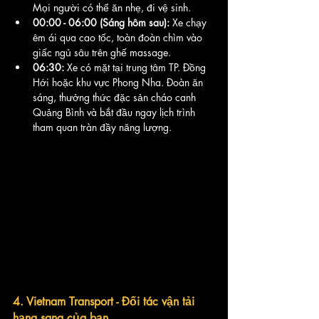
Mọi người có thể ăn nhẹ, đi vệ sinh.
00:00 - 06:00 (Sáng hôm sau):
 Xe chạy 
êm ái qua cao tốc, toàn đoàn chìm vào 
giấc ngủ sâu trên ghế massage.
06:30:
 Xe có mặt tại trung tâm TP. Đồng 
Hới hoặc khu vực Phong Nha. Đoàn ăn 
sáng, thưởng thức đặc sản cháo canh 
Quảng Bình và bắt đầu ngay lịch trình 
tham quan tràn đầy năng lượng.
4. Vietnam Transport - Đối tác vận tải 
hạng sang của bạn