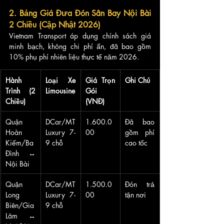
2. Bảng Giá Đưa Đón Sân Bay Nội Bài 
2 Chiều (Cập Nhật 2026)
Vietnam Transport áp dụng chính sách giá 
minh bạch, không chi phí ẩn, đã bao gồm 
10% phụ phí nhiên liệu thực tế năm 2026.
Hành 
Loại Xe 
Giá Trọn 
Ghi Chú
Trình (2 
Limousine
Gói 
Chiều)
(VNĐ)
Quận 
DCar/MT 
1.600.0
Đã bao 
Hoàn 
Luxury 7-
00
gồm phí 
Kiếm/Ba 
9 chỗ
cao tốc
Đình ↔ 
Nội Bài
Quận 
DCar/MT 
1.500.0
Đón trả 
Long 
Luxury 7-
00
tận nơi
Biên/Gia 
9 chỗ
Lâm ↔ 