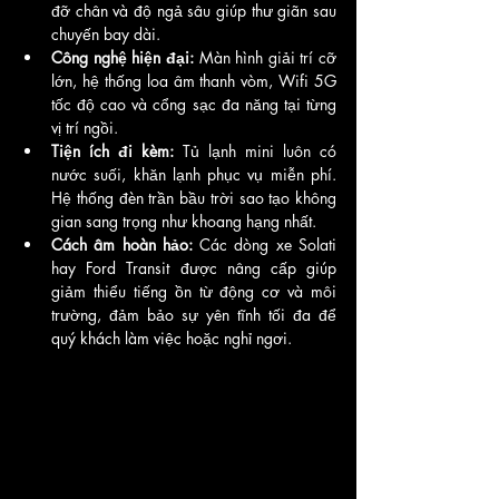
đỡ chân và độ ngả sâu giúp thư giãn sau 
chuyến bay dài.
Công nghệ hiện đại:
 Màn hình giải trí cỡ 
lớn, hệ thống loa âm thanh vòm, Wifi 5G 
tốc độ cao và cổng sạc đa năng tại từng 
vị trí ngồi.
Tiện ích đi kèm:
 Tủ lạnh mini luôn có 
nước suối, khăn lạnh phục vụ miễn phí. 
Hệ thống đèn trần bầu trời sao tạo không 
gian sang trọng như khoang hạng nhất.
Cách âm hoàn hảo:
 Các dòng xe Solati 
hay Ford Transit được nâng cấp giúp 
giảm thiểu tiếng ồn từ động cơ và môi 
trường, đảm bảo sự yên tĩnh tối đa để 
quý khách làm việc hoặc nghỉ ngơi.