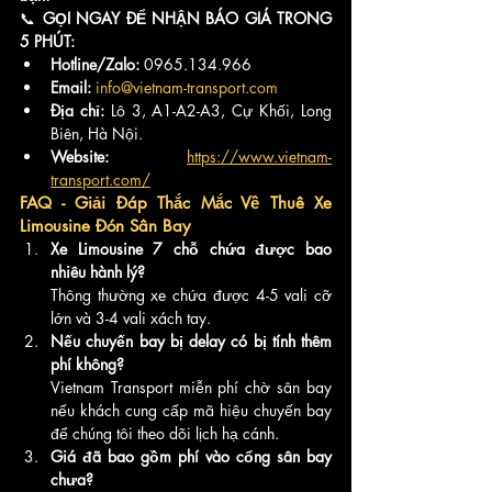
📞 
GỌI NGAY ĐỂ NHẬN BÁO GIÁ TRONG 
5 PHÚT:
Hotline/Zalo:
 0965.134.966
Email:
info@vietnam-transport.com
Địa chỉ:
 Lô 3, A1-A2-A3, Cự Khối, Long 
Biên, Hà Nội.
Website:
https://www.vietnam-
transport.com/
FAQ - Giải Đáp Thắc Mắc Về Thuê Xe 
Limousine Đón Sân Bay
Xe Limousine 7 chỗ chứa được bao 
nhiêu hành lý?
Thông thường xe chứa được 4-5 vali cỡ 
lớn và 3-4 vali xách tay.
Nếu chuyến bay bị delay có bị tính thêm 
phí không?
Vietnam Transport miễn phí chờ sân bay 
nếu khách cung cấp mã hiệu chuyến bay 
để chúng tôi theo dõi lịch hạ cánh.
Giá đã bao gồm phí vào cổng sân bay 
chưa?