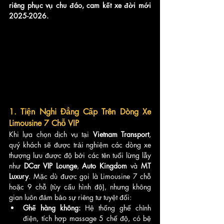
riêng phục vụ chu đáo, cam kết xe đời mới 
2025-2026.
1. Tiện Nghi Đẳng Cấp Trên Dòng Xe 
Limousine 7 Chỗ VIP
Khi lựa chọn dịch vụ tại 
Vietnam Transport
, 
quý khách sẽ được trải nghiệm các dòng xe 
thượng lưu được độ bởi các tên tuổi lừng lẫy 
như 
DCar VIP Lounge
, 
Auto Kingdom
 và 
MT 
Luxury
. Mặc dù được gọi là Limousine 7 chỗ 
hoặc 9 chỗ (tùy cấu hình độ), nhưng không 
gian luôn đảm bảo sự riêng tư tuyệt đối:
Ghế hàng không:
 Hệ thống ghế chỉnh 
điện, tích hợp massage 5 chế độ, có bệ 