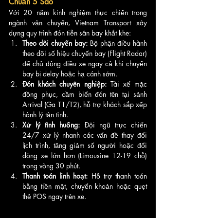
Chuẩn 5 Sao
Với 20 năm kinh nghiệm thực chiến trong 
ngành vận chuyển, Vietnam Transport xây 
dựng quy trình đón tiễn sân bay khắt khe:
Theo dõi chuyến bay:
 Bộ phận điều hành 
theo dõi số hiệu chuyến bay (Flight Radar) 
để chủ động điều xe ngay cả khi chuyến 
bay bị delay hoặc hạ cánh sớm.
Đón khách chuyên nghiệp:
 Tài xế mặc 
đồng phục, cầm biển đón tên tại sảnh 
Arrival (Ga T1/T2), hỗ trợ khách sắp xếp 
hành lý tận tình.
Xử lý tình huống:
 Đội ngũ trực chiến 
24/7 xử lý nhanh các vấn đề thay đổi 
lịch trình, tăng giảm số người hoặc đổi 
dòng xe lớn hơn (Limousine 12-19 chỗ) 
trong vòng 30 phút.
Thanh toán linh hoạt:
 Hỗ trợ thanh toán 
bằng tiền mặt, chuyển khoản hoặc quẹt 
thẻ POS ngay trên xe.