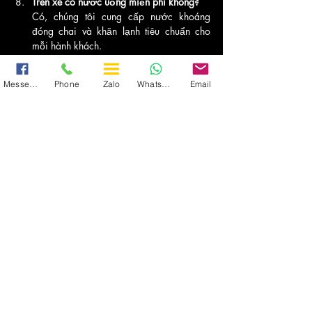
Trên xe có nước uống miễn phí không?
Có, chúng tôi cung cấp nước khoáng 
đóng chai và khăn lạnh tiêu chuẩn cho 
mỗi hành khách.
Xe có đón khách vào ban đêm không?
Chúng tôi phục vụ 24/7, kể cả các 
Messenger
Phone
Zalo
WhatsApp
Email
chuyến bay hạ cánh lúc 1-2 giờ sáng.
Làm sao để thanh toán dịch vụ?
Quý khách có thể chuyển khoản đặt cọc 
và thanh toán phần còn lại cho tài xế sau 
khi kết thúc chuyến đi.
Recent Posts
See All