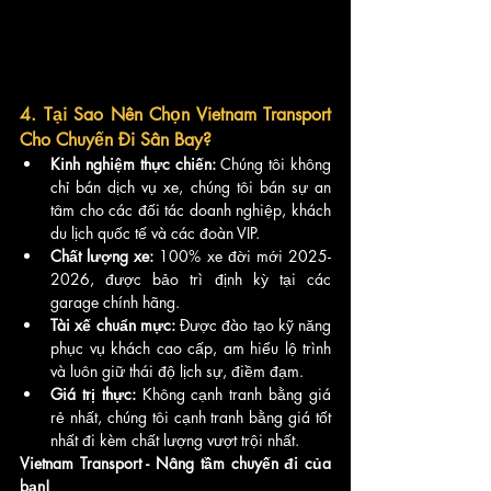
4. Tại Sao Nên Chọn Vietnam Transport 
Cho Chuyến Đi Sân Bay?
Kinh nghiệm thực chiến:
 Chúng tôi không 
chỉ bán dịch vụ xe, chúng tôi bán sự an 
tâm cho các đối tác doanh nghiệp, khách 
du lịch quốc tế và các đoàn VIP.
Chất lượng xe:
 100% xe đời mới 2025-
2026, được bảo trì định kỳ tại các 
garage chính hãng.
Tài xế chuẩn mực:
 Được đào tạo kỹ năng 
phục vụ khách cao cấp, am hiểu lộ trình 
và luôn giữ thái độ lịch sự, điềm đạm.
Giá trị thực:
 Không cạnh tranh bằng giá 
rẻ nhất, chúng tôi cạnh tranh bằng giá tốt 
nhất đi kèm chất lượng vượt trội nhất.
Vietnam Transport - Nâng tầm chuyến đi của 
bạn!