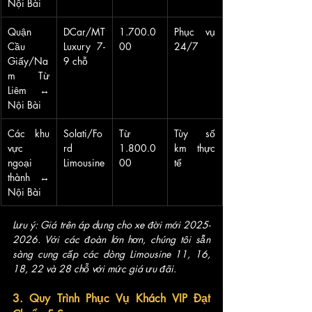
Nội Bài
Quận 
DCar/MT 
1.700.0
Phục vụ 
Cầu 
Luxury 7-
00
24/7
Giấy/Na
9 chỗ
m Từ 
Liêm ↔ 
Nội Bài
Các khu 
Solati/Fo
Từ 
Tùy số 
vực 
rd 
1.800.0
km thực 
ngoại 
Limousine
00
tế
thành ↔ 
Nội Bài
Lưu ý: Giá trên áp dụng cho xe đời mới 2025-
2026. Với các đoàn lớn hơn, chúng tôi sẵn 
sàng cung cấp các dòng Limousine 11, 16, 
18, 22 và 28 chỗ với mức giá ưu đãi.
3. Quy Trình Phục Vụ Khách VIP Đạt 