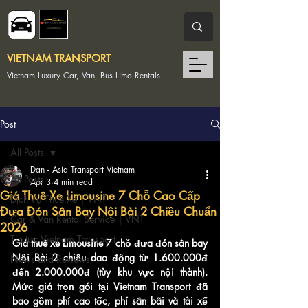
VIETNAM TRANSPORT
Vietnam Luxury Car, Van, Bus Limo Rentals
Post
All Posts
Dan - Asia Transport Vietnam
All Posts
Apr 3
4 min read
Giá Thuê Xe Limousine 7 Chỗ Cao Cấp
Dịch Vụ Thuê Xe | VNT
Đưa Đón Sân Bay Nội Bài 2 Chiều Chuẩn
Car & Van Rental Service | VNT
2026
Tin tức Vietnam Transport
Giá thuê xe Limousine 7 chỗ đưa đón sân bay 
Nội Bài 2 chiều dao động từ 1.600.000đ 
News and Reviews
đến 2.000.000đ (tùy khu vực nội thành). 
Mức giá trọn gói tại Vietnam Transport đã 
bao gồm phí cao tốc, phí sân bãi và tài xế 