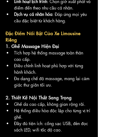
Linh hoạt lịch trình
: Chọn giờ xuất phát và 
điểm đến theo nhu cầu cá nhân.
Dịch vụ cá nhân hóa
: Đáp ứng mọi yêu 
cầu đặc biệt từ khách hàng.
Đặc Điểm Nổi Bật Của Xe Limousine 
Riêng
1. 
Ghế Massage Hiện Đại
Tích hợp hệ thống massage toàn thân 
cao cấp.
Điều chỉnh linh hoạt phù hợp với từng 
hành khách.
Đa dạng chế độ massage, mang lại cảm 
giác thư giãn tối ưu.
2. 
Thiết Kế Nội Thất Sang Trọng
Ghế da cao cấp, không gian rộng rãi.
Hệ thống điều hòa độc lập cho từng vị trí 
ghế.
Đầy đủ tiện ích: cổng sạc USB, đèn đọc 
sách LED, wifi tốc độ cao.