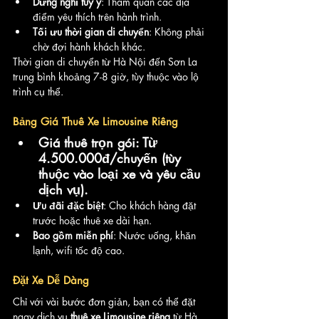
Dừng nghỉ tùy ý
: Tham quan các địa 
điểm yêu thích trên hành trình.
Tối ưu thời gian di chuyển
: Không phải 
chờ đợi hành khách khác.
Thời gian di chuyển từ Hà Nội đến Sơn La 
trung bình khoảng 7-8 giờ, tùy thuộc vào lộ 
trình cụ thể.
Bảng Giá Thuê Xe Limousine Riêng
Giá thuê trọn gói: Từ 
4.500.000đ/chuyến (tùy 
thuộc vào loại xe và yêu cầu 
dịch vụ).
Ưu đãi đặc biệt
: Cho khách hàng đặt 
trước hoặc thuê xe dài hạn.
Bao gồm miễn phí
: Nước uống, khăn 
lạnh, wifi tốc độ cao.
Đặt Xe Dễ Dàng
Chỉ với vài bước đơn giản, bạn có thể đặt 
ngay dịch vụ 
thuê xe Limousine riêng
 từ Hà 