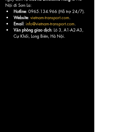
Nội đi Sơn La:
Hotline
: 0965.134.966 (Hỗ trợ 24/7).
Website
: 
vietnam-transport.com
.
Email
: 
info@vietnam-transport.com
.
Văn phòng giao dịch
: Lô 3, A1-A2-A3, 
Cự Khối, Long Biên, Hà Nội.