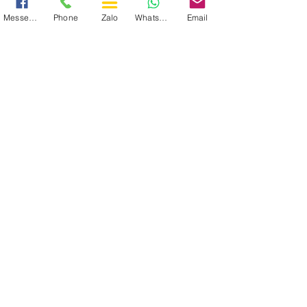
Messenger
Phone
Zalo
WhatsApp
Email
Recent Posts
See All