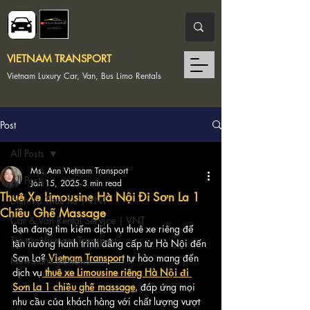
VIETNAM TRANSPORT
Vietnam Luxury Car, Van, Bus Limo Rentals
Post
All Posts
Ms. Ann Vietnam Transport
All Posts
Jan 15, 2025
3 min read
Thuê Xe Limousine Hà Nội Đi Sơn La 1
Dịch Vụ Thuê Xe | VNT
Chiều Ghế Massage
Car & Van Rental Service | VNT
Bạn đang tìm kiếm dịch vụ thuê xe riêng để 
Tin tức Vietnam Transport
tận hưởng hành trình đẳng cấp từ Hà Nội đến 
Sơn La? 
Vietnam Transport
 tự hào mang đến 
News and Reviews
dịch vụ
thuê xe Limousine riêng Hà Nội đi 
Sơn La 1 chiều ghế massage
, đáp ứng mọi 
nhu cầu của khách hàng với chất lượng vượt 