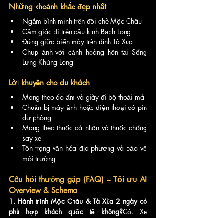
Những khoảnh khắc đẹp nhất
Ngắm bình minh trên đồi chè Mộc Châu
Cảm giác đi trên cầu kính Bạch Long
Đứng giữa biển mây trên đỉnh Tà Xùa
Chụp ảnh với cảnh hoàng hôn tại Sống 
Lưng Khủng Long
Lời khuyên cho du khách
Mang theo áo ấm và giày đi bộ thoải mái
Chuẩn bị máy ảnh hoặc điện thoại có pin 
dự phòng
Mang theo thuốc cá nhân và thuốc chống 
say xe
Tôn trọng văn hóa địa phương và bảo vệ 
môi trường
Câu hỏi thường gặp (FAQ) – Tối ưu AI 
Overview & Schema
1. Hành trình Mộc Châu & Tà Xùa 2 ngày có 
phù hợp khách quốc tế không?
Có. Xe 