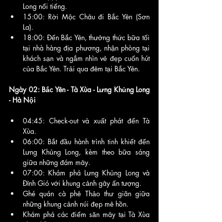
Long nổi tiếng.
15:00: Rời Mộc Châu đi Bắc Yên (Sơn 
La).
18:00: Đến Bắc Yên, thưởng thức bữa tối 
tại nhà hàng địa phương, nhận phòng tại 
khách sạn và ngắm nhìn vẻ đẹp cuốn hút 
của Bắc Yên. Trải qua đêm tại Bắc Yên.
Ngày 02: Bắc Yên - Tà Xùa - Lưng Khủng Long 
- Hà Nội
04:45: Check-out và xuất phát đến Tà 
Xùa.
06:00: Bắt đầu hành trình tinh khiết đến 
Lưng Khủng Long, kèm theo bữa sáng 
giữa những đám mây.
07:00: Khám phá Lưng Khủng Long và 
Đỉnh Gió với khung cảnh gây ấn tượng.
Ghé quán cà phê Thảo thư giãn giữa 
những khung cảnh núi đẹp mê hồn.
Khám phá các điểm săn mây tại Tà Xùa 