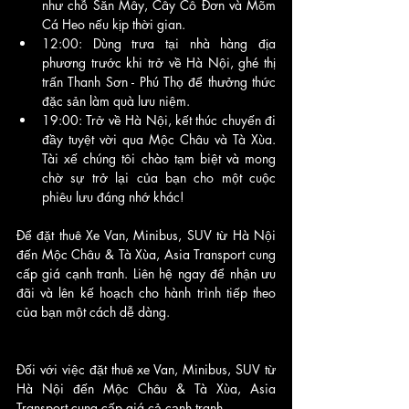
như chỗ Săn Mây, Cây Cô Đơn và Mõm 
Cá Heo nếu kịp thời gian.
12:00: Dùng trưa tại nhà hàng địa 
phương trước khi trở về Hà Nội, ghé thị 
trấn Thanh Sơn - Phú Thọ để thưởng thức 
đặc sản làm quà lưu niệm.
19:00: Trở về Hà Nội, kết thúc chuyến đi 
đầy tuyệt vời qua Mộc Châu và Tà Xùa. 
Tài xế chúng tôi chào tạm biệt và mong 
chờ sự trở lại của bạn cho một cuộc 
phiêu lưu đáng nhớ khác!
Để đặt thuê Xe Van, Minibus, SUV từ Hà Nội 
đến Mộc Châu & Tà Xùa, Asia Transport cung 
cấp giá cạnh tranh. Liên hệ ngay để nhận ưu 
đãi và lên kế hoạch cho hành trình tiếp theo 
của bạn một cách dễ dàng.
Đối với việc đặt thuê xe Van, Minibus, SUV từ 
Hà Nội đến Mộc Châu & Tà Xùa, Asia 
Transport cung cấp giá cả cạnh tranh. 