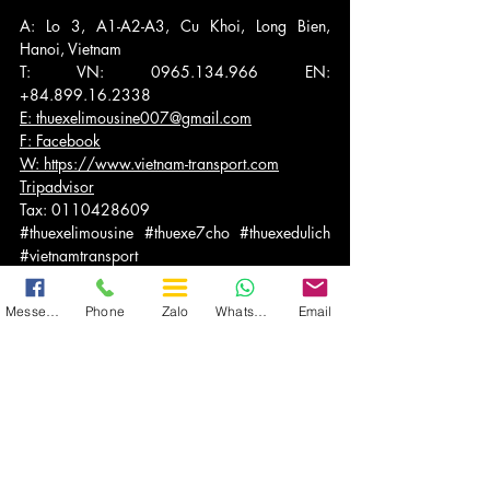
A: Lo 3, A1-A2-A3, Cu Khoi, Long Bien, 
Hanoi, Vietnam
T: VN: 0965.134.966 EN: 
+84.899.16.2338
E: 
thuexelimousine007@gmail.com
F: Facebook
W: 
https://www.vietnam-transport.com
Tripadvisor
Tax: 0110428609
#thuexelimousine
#thuexe7cho
#thuexedulich
#vietnamtransport
#carvanrental
#hanoi
#danang
#vietnam
#hochiminh
Messenger
Phone
Zalo
WhatsApp
Email
MENU
VIETNAM TRANSPORT
Lịch Trình Chi Tiết
Những điểm nổi bật
Dịch Vụ Thuê Xe | VNT