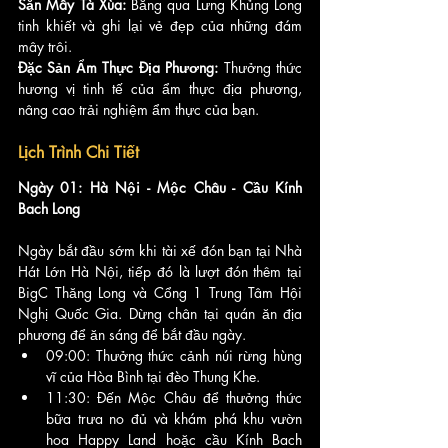
Săn Mây Tà Xùa:
 Băng qua Lưng Khủng Long 
tinh khiết và ghi lại vẻ đẹp của những đám 
mây trôi.
Đặc Sản Ẩm Thực Địa Phương:
 Thưởng thức 
hương vị tinh tế của ẩm thực địa phương, 
nâng cao trải nghiệm ẩm thực của bạn.
Lịch Trình Chi Tiết
Ngày 01: Hà Nội - Mộc Châu - Cầu Kính 
Bach Long
Ngày bắt đầu sớm khi tài xế đón bạn tại Nhà 
Hát Lớn Hà Nội, tiếp đó là lượt đón thêm tại 
BigC Thăng Long và Cổng 1 Trung Tâm Hội 
Nghị Quốc Gia. Dừng chân tại quán ăn địa 
phương để ăn sáng để bắt đầu ngày.
09:00: Thưởng thức cảnh núi rừng hùng 
vĩ của Hòa Bình tại đèo Thung Khe.
11:30: Đến Mộc Châu để thưởng thức 
bữa trưa no đủ và khám phá khu vườn 
hoa Happy Land hoặc cầu Kính Bach 