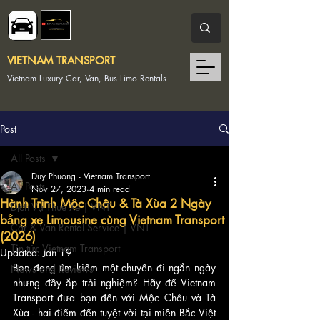
VIETNAM TRANSPORT
Vietnam Luxury Car, Van, Bus Limo Rentals
Post
All Posts
Duy Phuong - Vietnam Transport
All Posts
Nov 27, 2023
4 min read
Hành Trình Mộc Châu & Tà Xùa 2 Ngày
Dịch Vụ Thuê Xe | VNT
bằng xe Limousine cùng Vietnam Transport
Car & Van Rental Service | VNT
(2026)
Tin tức Vietnam Transport
Updated:
Jan 19
Bạn đang tìm kiếm một chuyến đi ngắn ngày 
News and Reviews
nhưng đầy ắp trải nghiệm? Hãy để Vietnam 
Transport đưa bạn đến với Mộc Châu và Tà 
Xùa - hai điểm đến tuyệt vời tại miền Bắc Việt 