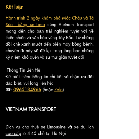
Kết luận
Hành trình 2 ngày khám phá Mộc Châu và Tà 
Xùa  bằng xe Limo
 cùng Vietnam Transport 
mang đến cho bạn trải nghiệm tuyệt vời về 
thiên nhiên và văn hóa vùng Tây Bắc. Từ những 
đồi chè xanh mướt đến biển mây bồng bềnh, 
chuyến đi này sẽ để lại trong lòng bạn những 
kỷ niệm khó quên và sự thư giãn tuyệt đối.
Thông Tin Liên Hệ:
Để biết thêm thông tin chi tiết và nhận ưu đãi 
đặc biệt, vui lòng liên hệ:
☎: 
0965134966
 (hoặc 
Zalo
)
VIETNAM TRANSPORT
Dịch vụ cho 
thuê xe Limousine
 và 
xe du lịch 
cao cấp
 từ 4-45 chỗ tại Hà Nội