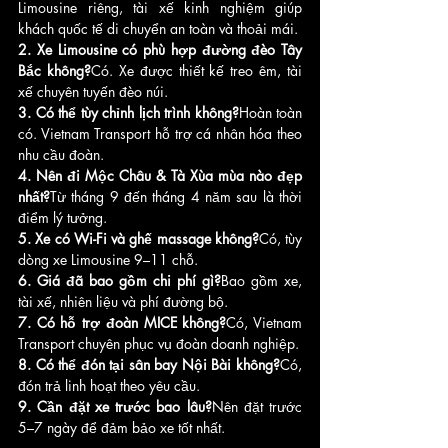
Limousine riêng, tài xế kinh nghiệm giúp 
khách quốc tế di chuyển an toàn và thoải mái.
2. Xe Limousine có phù hợp đường đèo Tây 
Bắc không?
Có. Xe được thiết kế treo êm, tài 
xế chuyên tuyến đèo núi.
3. Có thể tùy chỉnh lịch trình không?
Hoàn toàn 
có. Vietnam Transport hỗ trợ cá nhân hóa theo 
nhu cầu đoàn.
4. Nên đi Mộc Châu & Tà Xùa mùa nào đẹp 
nhất?
Từ tháng 9 đến tháng 4 năm sau là thời 
điểm lý tưởng.
5. Xe có Wi-Fi và ghế massage không?
Có, tùy 
dòng xe Limousine 9–11 chỗ.
6. Giá đã bao gồm chi phí gì?
Bao gồm xe, 
tài xế, nhiên liệu và phí đường bộ.
7. Có hỗ trợ đoàn MICE không?
Có, Vietnam 
Transport chuyên phục vụ đoàn doanh nghiệp.
8. Có thể đón tại sân bay Nội Bài không?
Có, 
đón trả linh hoạt theo yêu cầu.
9. Cần đặt xe trước bao lâu?
Nên đặt trước 
5–7 ngày để đảm bảo xe tốt nhất.