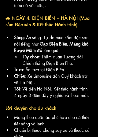
(nếu có yêu cầu).
🚗 NGÀY 4: ĐIỆN BIÊN – HÀ NỘI (Mua 
sắm Đặc sản & Kết thúc Hành trình)
Sáng:
 Ăn sáng. Tự do mua sắm đặc sản 
nổi tiếng như 
Gạo Điện Biên, Măng khô, 
Rượu Mầm đá
 làm quà.
Tùy chọn:
 Thăm quan Tượng đài 
Chiến thắng Điện Biên Phủ.
Trưa:
 Ăn trưa tại Điện Biên.
Chiều:
 Xe Limousine đón Quý khách trở 
về Hà Nội.
Tối:
 Về đến Hà Nội. Kết thúc hành trình 
4 ngày 3 đêm đầy ý nghĩa và thoải mái.
Lời khuyên cho du khách
Mang theo quần áo phù hợp cho cả thời 
tiết nóng và lạnh
Chuẩn bị thuốc chống say xe và thuốc cá 
nhân