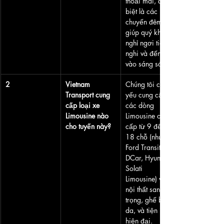
thoải mái, đặc 
biệt là các 
chuyến đêm, 
giúp quý khách 
nghỉ ngơi tiện 
nghi và đến nơi 
vào sáng sớm.
2
Vietnam 
Chúng tôi chủ 
Transport cung 
yếu cung cấp 
cấp loại xe 
các dòng 
Limousine nào 
Limousine cao 
cho tuyến này?
cấp từ 9 đến 
18 chỗ (như 
Ford Transit 
DCar, Hyundai 
Solati 
Limousine) với 
nội thất sang 
trọng, ghế bọc 
da, và tiện ích 
hiện đại.