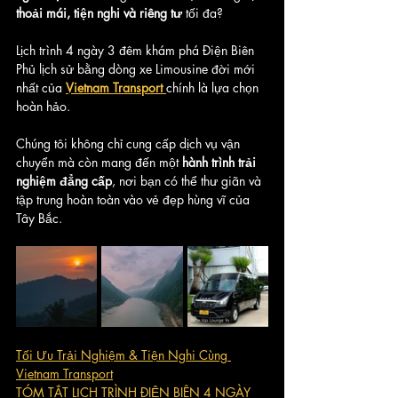
thoải mái, tiện nghi và riêng tư
 tối đa? 
Lịch trình 4 ngày 3 đêm khám phá Điện Biên 
Phủ lịch sử bằng dòng xe Limousine đời mới 
nhất của 
Vietnam Transport 
chính là lựa chọn 
hoàn hảo. 
Chúng tôi không chỉ cung cấp dịch vụ vận 
chuyển mà còn mang đến một 
hành trình trải 
nghiệm đẳng cấp
, nơi bạn có thể thư giãn và 
tập trung hoàn toàn vào vẻ đẹp hùng vĩ của 
Tây Bắc.
Tối Ưu Trải Nghiệm & Tiện Nghi Cùng 
Vietnam Transport
TÓM TẮT LỊCH TRÌNH ĐIỆN BIÊN 4 NGÀY 