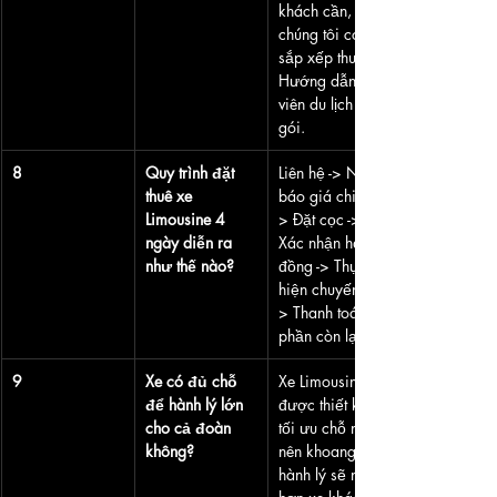
khách cần, 
chúng tôi có thể 
sắp xếp thuê 
Hướng dẫn 
viên du lịch trọn 
gói.
8
Quy trình đặt 
Liên hệ -> Nhận 
thuê xe 
báo giá chi tiết -
Limousine 4 
> Đặt cọc -> 
ngày diễn ra 
Xác nhận hợp 
như thế nào?
đồng -> Thực 
hiện chuyến đi -
> Thanh toán 
phần còn lại.
9
Xe có đủ chỗ 
Xe Limousine 
để hành lý lớn 
được thiết kế 
cho cả đoàn 
tối ưu chỗ ngồi 
không?
nên khoang 
hành lý sẽ nhỏ 