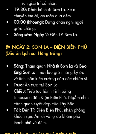
ích giải trí cá nhân.
19:30:
 Khởi hành đi Sơn La. Xe di 
chuyển êm ái, an toàn qua đêm.
00:00 (khoảng):
 Dừng chân nghỉ ngơi 
giữa chặng.
Sáng sớm Ngày 2:
 Đến TP. Sơn La.
🏞️ NGÀY 2: SƠN LA – ĐIỆN BIÊN PHỦ 
(Dấu ấn Lịch sử Hùng tráng)
Sáng:
 Tham quan 
Nhà tù Sơn La
 và 
Bảo 
tàng Sơn La
 – nơi lưu giữ những ký ức 
về tinh thần kiên cường của các chiến sĩ.
Trưa:
 Ăn trưa tại Sơn La.
Chiều:
 Tiếp tục hành trình bằng 
Limousine đến Điện Biên Phủ. Ngắm nhìn 
cảnh quan tuyệt đẹp của Tây Bắc.
Tối:
 Đến TP. Điện Biên Phủ, nhận phòng 
khách sạn. Ăn tối và tự do khám phá 
thành phố về đêm.