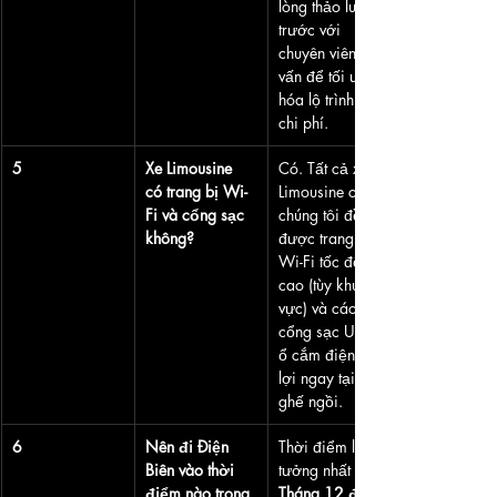
lòng thảo luận 
trước với 
chuyên viên tư 
vấn để tối ưu 
hóa lộ trình và 
chi phí.
5
Xe Limousine 
Có. Tất cả xe 
có trang bị Wi-
Limousine của 
Fi và cổng sạc 
chúng tôi đều 
không?
được trang bị 
Wi-Fi tốc độ 
cao (tùy khu 
vực) và các 
cổng sạc USB/
ổ cắm điện tiện 
lợi ngay tại mỗi 
ghế ngồi.
6
Nên đi Điện 
Thời điểm lý 
Biên vào thời 
tưởng nhất là từ 
điểm nào trong 
Tháng 12 đến 