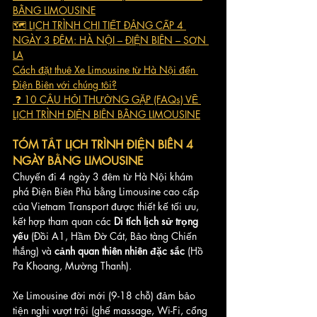
BẰNG LIMOUSINE
🗺️ LỊCH TRÌNH CHI TIẾT ĐẲNG CẤP 4 
NGÀY 3 ĐÊM: HÀ NỘI – ĐIỆN BIÊN – SƠN 
LA
Cách đặt thuê Xe Limousine từ Hà Nội đến 
Điện Biên với chúng tôi?
 ❓ 10 CÂU HỎI THƯỜNG GẶP (FAQs) VỀ 
LỊCH TRÌNH ĐIỆN BIÊN BẰNG LIMOUSINE
TÓM TẮT LỊCH TRÌNH ĐIỆN BIÊN 4 
NGÀY BẰNG LIMOUSINE
Chuyến đi 4 ngày 3 đêm từ Hà Nội khám 
phá Điện Biên Phủ bằng Limousine cao cấp 
của Vietnam Transport được thiết kế tối ưu, 
kết hợp tham quan các 
Di tích lịch sử trọng 
yếu
 (Đồi A1, Hầm Đờ Cát, Bảo tàng Chiến 
thắng) và 
cảnh quan thiên nhiên đặc sắc
 (Hồ 
Pa Khoang, Mường Thanh). 
Xe Limousine đời mới (9-18 chỗ) đảm bảo 
tiện nghi vượt trội (ghế massage, Wi-Fi, cổng 