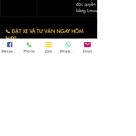
độc quyền 
bằng Limousine.
📞 ĐẶT XE VÀ TƯ VẤN NGAY HÔM 
NAY!
Đừng để hành trình dài làm giảm đi sự hứng 
khởi khám phá. Hãy để Vietnam Transport 
Messenger
Phone
Zalo
WhatsApp
Email
đồng hành cùng bạn trên chiếc Limousine 
sang trọng, biến chuyến đi lịch sử tại Điện 
Biên Phủ thành một trải nghiệm 
thoải mái, tiện 
nghi và đáng nhớ
.
Hãy đặt xe Limousine ngay hôm nay để bắt 
đầu hành trình khám phá vẻ đẹp độc đáo của 
Tây Bắc cùng Vietnam Transport!
Cách đặt thuê Xe Limousine từ Hà Nội 
đến Điện Biên với chúng tôi?