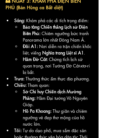
🏰 NGÀY 3: KHÁM PHÁ ĐIỆN BIÊN 
PHỦ (Bản Hùng ca Bất diệt)
Sáng:
 Khám phá các di tích trọng điểm:
Bảo tàng Chiến thắng Lịch sử Điện 
Biên Phủ:
 Chiêm ngưỡng bức tranh 
Panorama lớn nhất Đông Nam Á.
Đồi A1:
 Nơi diễn ra trận chiến khốc 
liệt, viếng 
Nghĩa trang Liệt sĩ A1
.
Hầm Đờ Cát:
 Chứng tích lịch sử 
quan trọng, nơi Tướng Đờ Cát-xtơ-ri 
bị bắt.
Trưa:
 Thưởng thức ẩm thực địa phương.
Chiều:
 Tham quan:
Sở Chỉ huy Chiến dịch Mường 
Phăng:
 Hầm Đại tướng Võ Nguyên 
Giáp.
Hồ Pa Khoang:
 Thư giãn và chiêm 
ngưỡng vẻ đẹp thơ mộng của hồ 
nước lớn.
Tối:
 Tự do dạo phố, mua sắm đặc sản 
hoặc thưởng thức văn hóa dân tộc Thái 