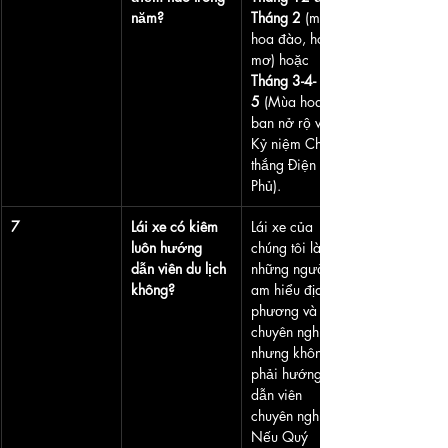
năm?
Tháng 2
 (mùa 
hoa đào, hoa 
mơ) hoặc 
Tháng 3-4-
5
 (Mùa hoa 
ban nở rộ và 
Kỷ niệm Chiến 
thắng Điện Biên 
Phủ).
7
Lái xe có kiêm 
Lái xe của 
luôn hướng 
chúng tôi là 
dẫn viên du lịch 
những người 
không?
am hiểu địa 
phương và 
chuyên nghiệp, 
nhưng không 
phải hướng 
dẫn viên 
chuyên nghiệp. 
Nếu Quý 