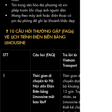
Tôn trọng văn hóa địa phương và xin 
phép trước khi chụp ảnh người dân
Mang theo máy ảnh hoặc điện thoại có 
pin dự phòng để ghi lại khoảnh khắc đẹp
 ❓ 10 CÂU HỎI THƯỜNG GẶP (FAQs) 
VỀ LỊCH TRÌNH ĐIỆN BIÊN BẰNG 
LIMOUSINE
STT
Câu hỏi (FAQ)
Trả lời từ 
Vietnam 
Transport
1
Thời gian di 
Thời gian di 
chuyển từ Hà 
chuyển đường 
Nội đến Điện 
bộ khoảng 10-
Biên bằng 
12 giờ. Tuy 
Limousine mất 
nhiên, xe 
bao lâu?
Limousine được 
thiết kế cho sự 