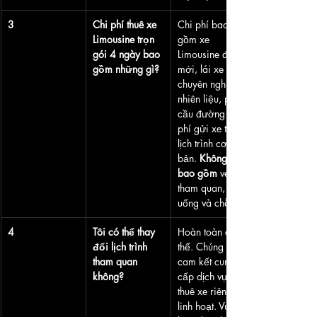
3
Chi phí thuê xe 
Chi phí bao 
Limousine trọn 
gồm xe 
gói 4 ngày bao 
Limousine đời 
gồm những gì?
mới, lái xe 
chuyên nghiệp, 
nhiên liệu, phí 
cầu đường và 
phí gửi xe theo 
lịch trình cơ 
bản. 
Không 
bao gồm
 vé 
tham quan, ăn 
uống và chỗ ở.
4
Tôi có thể thay 
Hoàn toàn có 
đổi lịch trình 
thể. Chúng tôi 
tham quan 
cam kết cung 
không?
cấp dịch vụ 
thuê xe riêng 
linh hoạt. Vui 