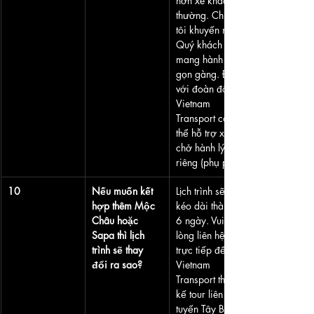
hơn xe khách 
thường. Chúng 
tôi khuyến nghị 
Quý khách 
mang hành lý 
gọn gàng. Đối 
với đoàn đông, 
Vietnam 
Transport có 
thể hỗ trợ xe 
chở hành lý 
riêng (phụ phí).
10
Nếu muốn kết 
Lịch trình sẽ cần 
hợp thêm Mộc 
kéo dài thành 5-
Châu hoặc 
6 ngày. Vui 
Sapa thì lịch 
lòng liên hệ 
trình sẽ thay 
trực tiếp để 
đổi ra sao?
Vietnam 
Transport thiết 
kế tour liên 
tuyến Tây Bắc 