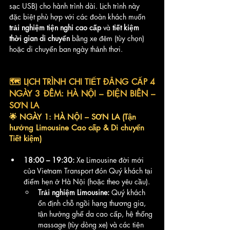
sạc USB) cho hành trình dài. Lịch trình này 
đặc biệt phù hợp với các đoàn khách muốn 
trải nghiệm tiện nghi cao cấp
 và 
tiết kiệm 
thời gian di chuyển
 bằng xe đêm (tùy chọn) 
hoặc di chuyển ban ngày thảnh thơi.
🗺️ LỊCH TRÌNH CHI TIẾT ĐẲNG CẤP 4 
NGÀY 3 ĐÊM: HÀ NỘI – ĐIỆN BIÊN – 
SƠN LA
🌟 NGÀY 1: HÀ NỘI – SƠN LA (Tận 
hưởng Limousine Cao cấp & Di chuyển 
Tiết kiệm)
18:00 – 19:30:
 Xe Limousine đời mới 
của Vietnam Transport đón Quý khách tại 
điểm hẹn ở Hà Nội (hoặc theo yêu cầu).
Trải nghiệm Limousine:
 Quý khách 
ổn định chỗ ngồi hạng thương gia, 
tận hưởng ghế da cao cấp, hệ thống 
massage (tùy dòng xe) và các tiện 