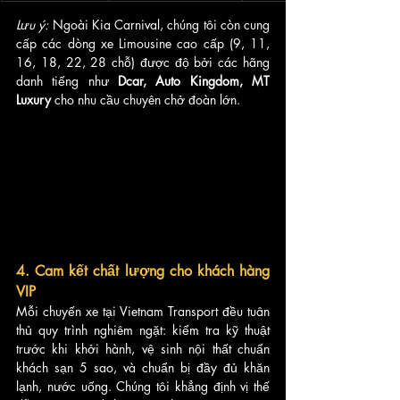
Lưu ý:
 Ngoài Kia Carnival, chúng tôi còn cung 
cấp các dòng xe Limousine cao cấp (9, 11, 
16, 18, 22, 28 chỗ) được độ bởi các hãng 
danh tiếng như 
Dcar, Auto Kingdom, MT 
Luxury
 cho nhu cầu chuyên chở đoàn lớn.
4. Cam kết chất lượng cho khách hàng 
VIP
Mỗi chuyến xe tại Vietnam Transport đều tuân 
thủ quy trình nghiêm ngặt: kiểm tra kỹ thuật 
trước khi khởi hành, vệ sinh nội thất chuẩn 
khách sạn 5 sao, và chuẩn bị đầy đủ khăn 
lạnh, nước uống. Chúng tôi khẳng định vị thế 