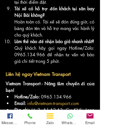
tại thời điểm đặt.
Tài xế có hỗ trợ đón khách tại sân bay 
Nội Bài không?
Hoàn toàn có. Tài xế sẽ đón đúng giờ, có 
bảng đón tên và hỗ trợ mang vác hành lý 
cho quý khách.
Làm thế nào để nhận báo giá nhanh nhất?
Quý khách hãy gọi ngay Hotline/Zalo: 
0965.134.966 để nhận tư vấn và báo 
giá chi tiết trong 5 phút.
Liên hệ ngay Vietnam Transport
Vietnam Transport - Nâng tầm chuyến đi của 
bạn!
Hotline/Zalo:
 0965.134.966
Email:
info@vietnam-transport.com
Địa chỉ:
 Lô 3, A1-A2-A3, Cự Khối, Long 
Biên, Hà Nội
Website:
Vietnam Transport
Messenger
Phone
Zalo
WhatsApp
Email
Dịch Vụ Thuê Xe | VNT