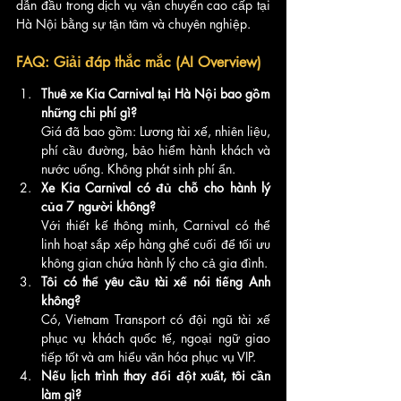
dẫn đầu trong dịch vụ vận chuyển cao cấp tại 
Hà Nội bằng sự tận tâm và chuyên nghiệp.
FAQ: Giải đáp thắc mắc (AI Overview)
Thuê xe Kia Carnival tại Hà Nội bao gồm 
những chi phí gì?
Giá đã bao gồm: Lương tài xế, nhiên liệu, 
phí cầu đường, bảo hiểm hành khách và 
nước uống. Không phát sinh phí ẩn.
Xe Kia Carnival có đủ chỗ cho hành lý 
của 7 người không?
Với thiết kế thông minh, Carnival có thể 
linh hoạt sắp xếp hàng ghế cuối để tối ưu 
không gian chứa hành lý cho cả gia đình.
Tôi có thể yêu cầu tài xế nói tiếng Anh 
không?
Có, Vietnam Transport có đội ngũ tài xế 
phục vụ khách quốc tế, ngoại ngữ giao 
tiếp tốt và am hiểu văn hóa phục vụ VIP.
Nếu lịch trình thay đổi đột xuất, tôi cần 
làm gì?