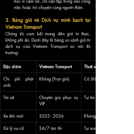
mỏi vì cầm lái, chỉ cần tập trung vào công 
việc hoặc trò chuyện cùng người thân.
3. Bảng giá và Dịch vụ minh bạch tại 
Vietnam Transport
Chúng tôi cam kết mang đến giá trị thực, 
không phí ẩn. Dưới đây là bảng so sánh giá trị 
dịch vụ của Vietnam Transport so với thị 
trường:
Đặc điểm
Vietnam Transport
Thuê xe tự lái
Chi phí phát 
Không (Trọn gói)
Có (Xăng, cầu đường, đỗ x
sinh
Tài xế
Chuyên gia phục vụ 
Tự túc (Mệt mỏi)
VIP
Xe đời mới
2025 - 2026
Không đảm bảo
Xử lý sự cố
24/7 tức thì
Tự xoay xở