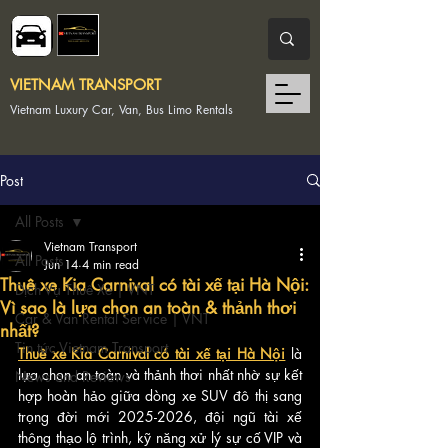
VIETNAM TRANSPORT
Vietnam Luxury Car, Van, Bus Limo Rentals
Post
All Posts
Vietnam Transport
All Posts
Jun 14
4 min read
Thuê xe Kia Carnival có tài xế tại Hà Nội:
Dịch Vụ Thuê Xe | VNT
Vì sao là lựa chọn an toàn & thảnh thơi
Car & Van Rental Service | VNT
nhất?
Tin tức Vietnam Transport
Thuê xe Kia Carnival có tài xế tại Hà Nội
 là 
lựa chọn an toàn và thảnh thơi nhất nhờ sự kết 
News and Reviews
hợp hoàn hảo giữa dòng xe SUV đô thị sang 
trọng đời mới 2025-2026, đội ngũ tài xế 
thông thạo lộ trình, kỹ năng xử lý sự cố VIP và 