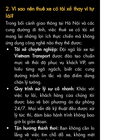
2. Vì sao nên thuê xe có tài xế thay vì tự 
lái?
Trong bối cảnh giao thông tại Hà Nội và các 
cung đường đi tỉnh, việc thuê xe có tài xế 
mang lại những lợi ích thực chiến mà không 
ứng dụng công nghệ nào thay thế được:
Tài xế chuyên nghiệp:
 Đội ngũ lái xe tại 
Vietnam Transport
 được đào tạo chuẩn 
mực về thái độ phục vụ khách VIP, am 
hiểu từng ngõ ngách, biết các cung 
đường tránh ùn tắc và địa điểm dừng 
chân lý tưởng.
Quy trình xử lý sự cố nhanh:
 Khác với 
việc tự lái, khách hàng của chúng tôi 
được bảo vệ bởi phương án dự phòng 
24/7. Mọi vấn đề kỹ thuật đều được xử 
lý tức thì, đảm bảo hành trình không bao 
giờ bị gián đoạn.
Tận hưởng thảnh thơi:
 Bạn không cần lo 
lắng về việc tìm chỗ đỗ xe, không mệt 