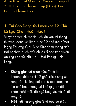
4. Sự Khác Biệt Mang Tên Vietnam Transport
5. 10 Câu Hỏi Thường Gặp (FAQs) - Giải 
Đáp Từ Chuyên Gia
1. Tại Sao Dòng Xe Limousine 12 Chỗ 
Là Lựa Chọn Hoàn Hảo?
Vượt lên trên những tiêu chuẩn vận tải thông 
thường, dòng xe Limousine 12 chỗ (như Dcar 
Hạng Thương Gia, Auto Kingdom) mang đến 
trải nghiệm di chuyển chuẩn 5 sao trên tuyến 
đường cao tốc Hà Nội – Hải Phòng – Hạ 
Long.
Không gian cá nhân hóa:
 Thiết kế 
khoang khách chỉ 12 ghế trên khung xe 
rộng rãi (thường cải tạo từ các dòng xe 
16 chỗ lớn), mang lại không gian để 
chân thoải mái, độ ngả lưng sâu và lối đi 
rộng rãi.
Nội thất thương gia:
 Ghế bọc da thật, 