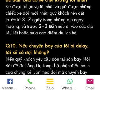
Để được phục vụ tốt nhất và giữ được những 
chiếc xe đời mới nhất, quý khách nên đặt 
trước từ 
3 - 7 ngày
 trong những dịp ngày 
thường, và trước 
2 - 3 tuần
 nếu đi vào các dịp 
Lễ, Tết hoặc mùa cao điểm du lịch hè.
Q10. Nếu chuyến bay của tôi bị delay, 
tài xế có đợi không?
Nếu quý khách yêu cầu đón tại sân bay Nội 
Bài để đi thẳng Hạ Long, bộ phận điều hành 
của chúng tôi luôn theo dõi mã chuyến bay 
thực tế. Tài xế sẽ linh hoạt chờ đợi và chỉ tính 
thời gian phục vụ kể từ khi quý khách hạ 
Messenger
Phone
Zalo
WhatsApp
Email
cánh, đảm bảo không làm lỡ hành trình của 
bạn.