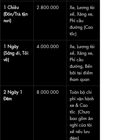
1 Chiều 
2.800.000
Xe, Lương tài 
(Đón/Trả tận 
xế, Xăng xe, 
nơi)
Phí cầu 
đường (Cao 
tốc)
1 Ngày 
4.000.000
Xe, Lương tài 
(Sáng đi, Tối 
xế, Xăng xe, 
về)
Phí cầu 
đường, Bến 
bãi tại điểm 
tham quan
2 Ngày 1 
8.000.000
Toàn bộ chi 
Đêm
phí vận hành 
xe & Cao 
tốc. (Chưa 
bao gồm ăn 
nghỉ của tài 
xế nếu lưu 
đêm)