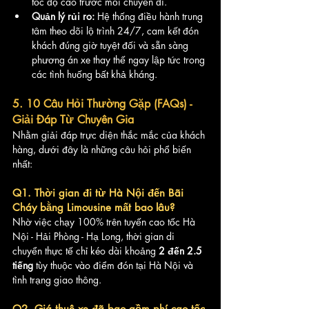
tốc độ cao trước mỗi chuyến đi.
Quản lý rủi ro:
 Hệ thống điều hành trung 
tâm theo dõi lộ trình 24/7, cam kết đón 
khách đúng giờ tuyệt đối và sẵn sàng 
phương án xe thay thế ngay lập tức trong 
các tình huống bất khả kháng.
5. 10 Câu Hỏi Thường Gặp (FAQs) - 
Giải Đáp Từ Chuyên Gia
Nhằm giải đáp trực diện thắc mắc của khách 
hàng, dưới đây là những câu hỏi phổ biến 
nhất:
Q1. Thời gian đi từ Hà Nội đến Bãi 
Cháy bằng Limousine mất bao lâu?
Nhờ việc chạy 100% trên tuyến cao tốc Hà 
Nội - Hải Phòng - Hạ Long, thời gian di 
chuyển thực tế chỉ kéo dài khoảng 
2 đến 2.5 
tiếng
 tùy thuộc vào điểm đón tại Hà Nội và 
tình trạng giao thông.
Q2. Giá thuê xe đã bao gồm phí cao tốc 