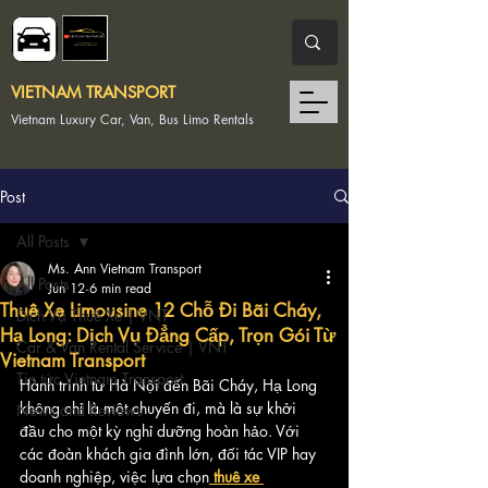
VIETNAM TRANSPORT
Vietnam Luxury Car, Van, Bus Limo Rentals
Post
All Posts
Ms. Ann Vietnam Transport
All Posts
Jun 12
6 min read
Thuê Xe Limousine 12 Chỗ Đi Bãi Cháy,
Dịch Vụ Thuê Xe | VNT
Hạ Long: Dịch Vụ Đẳng Cấp, Trọn Gói Từ
Car & Van Rental Service | VNT
Vietnam Transport
Tin tức Vietnam Transport
Hành trình từ Hà Nội đến Bãi Cháy, Hạ Long 
không chỉ là một chuyến đi, mà là sự khởi 
News and Reviews
đầu cho một kỳ nghỉ dưỡng hoàn hảo. Với 
các đoàn khách gia đình lớn, đối tác VIP hay 
doanh nghiệp, việc lựa chọn
thuê xe 