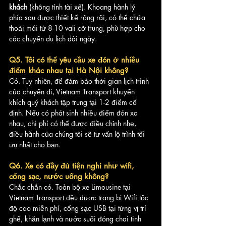
khách
 (không tính tài xế). Khoang hành lý 
phía sau được thiết kế rộng rãi, có thể chứa 
thoải mái từ 8-10 vali cỡ trung, phù hợp cho 
các chuyến du lịch dài ngày.
Q5. Tôi có thể yêu cầu xe đón ở nhiều 
điểm khác nhau tại Hà Nội không?
Có. Tuy nhiên, để đảm bảo thời gian lịch trình 
của chuyến đi, Vietnam Transport khuyến 
khích quý khách tập trung tại 1-2 điểm cố 
định. Nếu có phát sinh nhiều điểm đón xa 
nhau, chi phí có thể được điều chỉnh nhẹ, 
điều hành của chúng tôi sẽ tư vấn lộ trình tối 
ưu nhất cho bạn.
Q6. Xe có đầy đủ tiện nghi như wifi, 
cổng sạc, nước uống không?
Chắc chắn có. Toàn bộ xe Limousine tại 
Vietnam Transport đều được trang bị Wifi tốc 
độ cao miễn phí, cổng sạc USB tại từng vị trí 
ghế, khăn lạnh và nước suối đóng chai tinh 