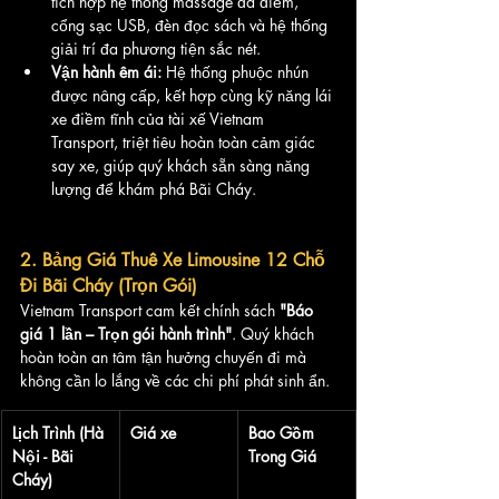
tích hợp hệ thống massage đa điểm, 
cổng sạc USB, đèn đọc sách và hệ thống 
giải trí đa phương tiện sắc nét.
Vận hành êm ái:
 Hệ thống phuộc nhún 
được nâng cấp, kết hợp cùng kỹ năng lái 
xe điềm tĩnh của tài xế Vietnam 
Transport, triệt tiêu hoàn toàn cảm giác 
say xe, giúp quý khách sẵn sàng năng 
lượng để khám phá Bãi Cháy.
2. Bảng Giá Thuê Xe Limousine 12 Chỗ 
Đi Bãi Cháy (Trọn Gói)
Vietnam Transport cam kết chính sách 
"Báo 
giá 1 lần – Trọn gói hành trình"
. Quý khách 
hoàn toàn an tâm tận hưởng chuyến đi mà 
không cần lo lắng về các chi phí phát sinh ẩn.
Lịch Trình (Hà 
Giá xe
Bao Gồm 
Nội - Bãi 
Trong Giá
Cháy)