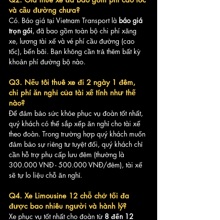
và cầu đường chưa?
Có. Báo giá tại Vietnam Transport là 
báo giá 
trọn gói
, đã bao gồm toàn bộ chi phí xăng 
xe, lương tài xế và vé phí cầu đường (cao 
tốc), bến bãi. Bạn không cần trả thêm bất kỳ 
khoản phí đường bộ nào.
Q3. Nếu tôi thuê xe đi 2 ngày 1 đêm, 
chi phí ăn nghỉ của tài xế tính như thế 
nào?
Để đảm bảo sức khỏe phục vụ đoàn tốt nhất, 
quý khách có thể sắp xếp ăn nghỉ cho tài xế 
theo đoàn. Trong trường hợp quý khách muốn 
đảm bảo sự riêng tư tuyệt đối, quý khách chỉ 
cần hỗ trợ phụ cấp lưu đêm (thường là 
300.000 VNĐ - 500.000 VNĐ/đêm), tài xế 
sẽ tự lo liệu chỗ ăn nghỉ.
Q4. Xe Limousine 12 chỗ chở tối đa 
được bao nhiêu người và hành lý?
Xe phục vụ tốt nhất cho đoàn từ 
8 đến 12 