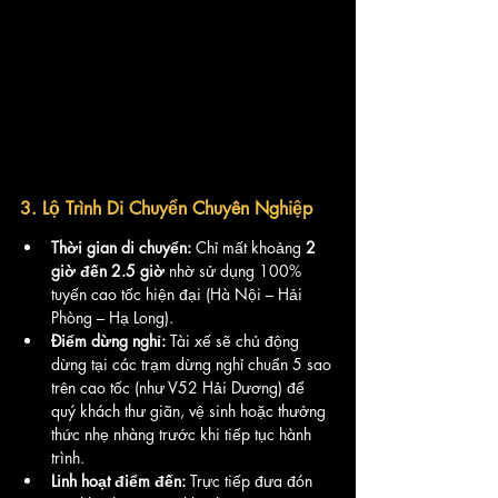
3. Lộ Trình Di Chuyển Chuyên Nghiệp
Thời gian di chuyển:
 Chỉ mất khoảng 
2 
giờ đến 2.5 giờ
 nhờ sử dụng 100% 
tuyến cao tốc hiện đại (Hà Nội – Hải 
Phòng – Hạ Long).
Điểm dừng nghỉ:
 Tài xế sẽ chủ động 
dừng tại các trạm dừng nghỉ chuẩn 5 sao 
trên cao tốc (như V52 Hải Dương) để 
quý khách thư giãn, vệ sinh hoặc thưởng 
thức nhẹ nhàng trước khi tiếp tục hành 
trình.
Linh hoạt điểm đến:
 Trực tiếp đưa đón 