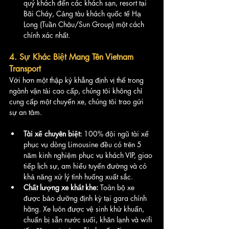
quý khách đến các khách sạn, resort tại 
Bãi Cháy, Cảng tàu khách quốc tế Hạ 
Long (Tuần Châu/Sun Group) một cách 
chính xác nhất.
4. Sự Khác Biệt Mang Tên Vietnam 
Transport
Với hơn một thập kỷ khẳng định vị thế trong 
ngành vận tải cao cấp, chúng tôi không chỉ 
cung cấp một chuyến xe, chúng tôi trao gửi 
sự an tâm.
Tài xế chuyên biệt:
 100% đội ngũ tài xế 
phục vụ dòng Limousine đều có trên 5 
năm kinh nghiệm phục vụ khách VIP, giao 
tiếp lịch sự, am hiểu tuyến đường và có 
khả năng xử lý tình huống xuất sắc.
Chất lượng xe khắt khe:
 Toàn bộ xe 
được bảo dưỡng định kỳ tại gara chính 
hãng. Xe luôn được vệ sinh khử khuẩn, 
chuẩn bị sẵn nước suối, khăn lạnh và wifi 