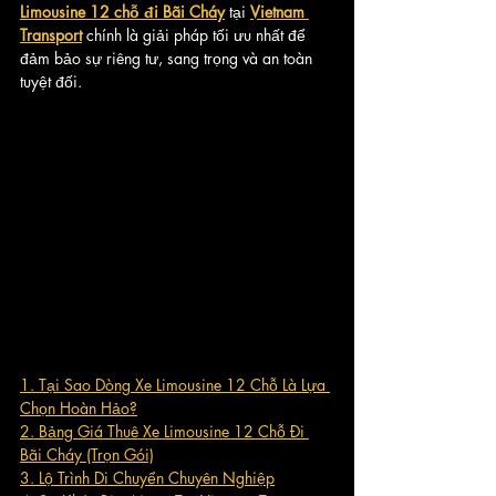
Limousine 12 chỗ đi Bãi Cháy
 tại 
Vietnam 
Transport
 chính là giải pháp tối ưu nhất để 
đảm bảo sự riêng tư, sang trọng và an toàn 
tuyệt đối.
1. Tại Sao Dòng Xe Limousine 12 Chỗ Là Lựa 
Chọn Hoàn Hảo?
2. Bảng Giá Thuê Xe Limousine 12 Chỗ Đi 
Bãi Cháy (Trọn Gói)
3. Lộ Trình Di Chuyển Chuyên Nghiệp