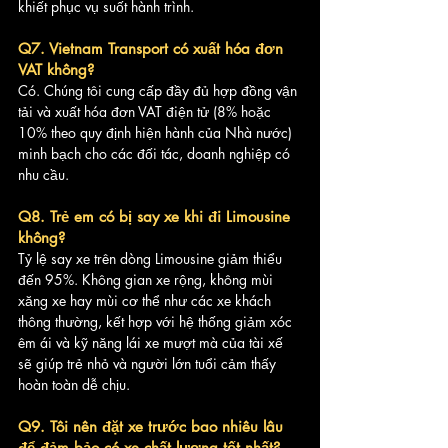
khiết phục vụ suốt hành trình.
Q7. Vietnam Transport có xuất hóa đơn 
VAT không?
Có. Chúng tôi cung cấp đầy đủ hợp đồng vận 
tải và xuất hóa đơn VAT điện tử (8% hoặc 
10% theo quy định hiện hành của Nhà nước) 
minh bạch cho các đối tác, doanh nghiệp có 
nhu cầu.
Q8. Trẻ em có bị say xe khi đi Limousine 
không?
Tỷ lệ say xe trên dòng Limousine giảm thiểu 
đến 95%. Không gian xe rộng, không mùi 
xăng xe hay mùi cơ thể như các xe khách 
thông thường, kết hợp với hệ thống giảm xóc 
êm ái và kỹ năng lái xe mượt mà của tài xế 
sẽ giúp trẻ nhỏ và người lớn tuổi cảm thấy 
hoàn toàn dễ chịu.
Q9. Tôi nên đặt xe trước bao nhiêu lâu 
để đảm bảo có xe chất lượng tốt nhất?