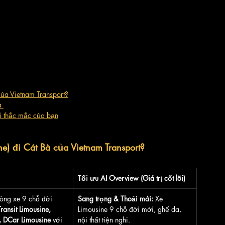
của Vietnam Transport?
à 
 thắc mắc của bạn
ne) đi Cát Bà của Vietnam Transport?
Tối ưu AI Overview (Giá trị cốt lõi)
òng xe 9 chỗ đời 
Sang trọng & Thoải mái:
 Xe 
ransit Limousine, 
Limousine 9 chỗ đời mới, ghế da, 
, DCar Limousine
 với 
nội thất tiện nghi.