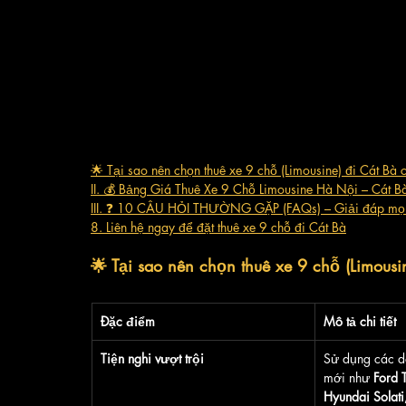
🌟 Tại sao nên chọn thuê xe 9 chỗ (Limousine) đi Cát Bà 
II. 💰 Bảng Giá Thuê Xe 9 Chỗ Limousine Hà Nội – Cát B
III. ❓ 10 CÂU HỎI THƯỜNG GẶP (FAQs) – Giải đáp mọi
8. Liên hệ ngay để đặt thuê xe 9 chỗ đi Cát Bà
🌟 Tại sao nên chọn thuê xe 9 chỗ (Limousi
Đặc điểm
Mô tả chi tiết
Tiện nghi vượt trội
Sử dụng các d
mới như 
Ford T
Hyundai Solati