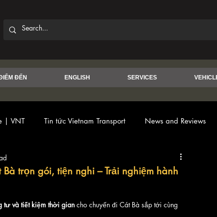
ĐIỂM ĐẾN
ENGLISH
SERVICES
VEHICL
ce | VNT
Tin tức Vietnam Transport
News and Reviews
ead
 Bà trọn gói, tiện nghi – Trải nghiệm hành
ng tư và tiết kiệm thời gian
 cho chuyến đi Cát Bà sắp tới cùng 