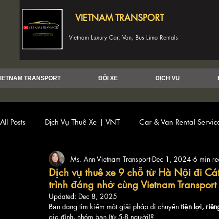
VIETNAM TRANSPORT
Vietnam Luxury Car, Van, Bus Limo Rentals
IETNAM TRANSPORT
ĐỘI XE
DỊCH VỤ
All Posts
Dịch Vụ Thuê Xe | VNT
Car & Van Rental Servi
Ms. Ann Vietnam Transport
Dec 1, 2024
6 min r
Dịch vụ thuê xe 9 chỗ từ Hà Nội đi Cát
trình đáng nhớ cùng Vietnam Transport
Updated:
Dec 8, 2025
Bạn đang tìm kiếm một giải pháp di chuyển 
tiện lợi, riê
gia đình, nhóm bạn (từ 5-8 người)?