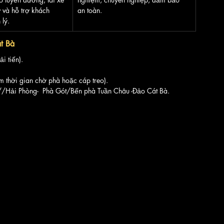
ự và hỗ trợ khách 
an toàn.
lý.
át Bà
i tiến).
m thời gian chờ phà hoặc cáp treo).
//Hải Phòng-  Phà Gót/Bến phà Tuần Châu -Đảo Cát Bà.