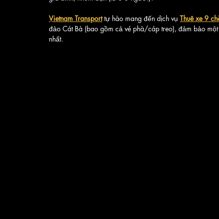
Vietnam Transport
 tự hào mang đến dịch vụ 
Thuê xe 9 ch
đảo Cát Bà (bao gồm cả vé phà/cáp treo), đảm bảo một 
nhất.