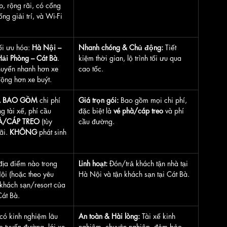
, rộng rãi, có cổng 
ng giải trí, và Wi-Fi 
ối ưu hóa: 
Hà Nội – 
Nhanh chóng & Chủ động:
 Tiết 
Hải Phòng – Cát Bà
. 
kiệm thời gian, lộ trình tối ưu qua 
huyển nhanh hơn xe 
cao tốc.
ộng hơn xe buýt.
ĐÃ BAO GỒM
 chi phí 
Giá trọn gói:
 Bao gồm mọi chi phí, 
g tài xế, phí cầu 
đặc biệt là 
vé phà/cáp treo
 và phí 
À/CÁP TREO
 (tùy 
cầu đường.
ãi. 
KHÔNG
 phát sinh 
 địa điểm nào trong 
Linh hoạt:
 Đón/trả khách tận nhà tại 
ội (hoặc theo yêu 
Hà Nội và tận khách sạn tại Cát Bà.
 khách sạn/resort của 
Cát Bà.
 có kinh nghiệm lâu 
An toàn & Hài lòng:
 Tài xế kinh 
o tuyến đường, lái xe 
nghiệm, chuyên nghiệp, đảm bảo 