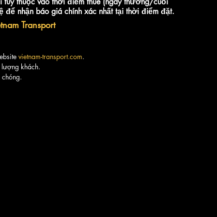
i tùy thuộc vào thời điểm thuê (ngày thường/cuối 
 hệ để nhận báo giá 
chính xác nhất
 tại thời điểm đặt.
etnam Transport
ebsite 
vietnam-transport.com
.
số lượng khách.
 chóng.