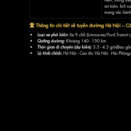
an toàn, lịch s
mang vác hành 
🛣️ Thông tin chi tiết về tuyến đường Hà Nội – C
Loại xe phổ biến:
 Xe 9 chỗ (Limousine/Ford Transit cả
Quãng đường:
 Khoảng 140 - 150 km
Thời gian di chuyển (dự kiến):
 3.5 - 4.5 giờ(Bao gồ
Lộ trình chính:
 Hà Nội - Cao tốc Hà Nội - Hải Phòng