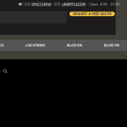
☎ 🇻🇳
0965134966
🇬🇧
+84899162338
- Open: 8:00 - 23:00
REQUEST A FREE QUOTE
ES
LOCATIONS
BLOG EN
BLOG VN