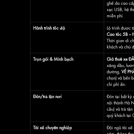
ghế da cao cấp
sạc USB, hệ thố
miễn phí.
Hành trình tốc độ
Lộ trình được t
Cao tốc 5B – 
Thời gian di c
khách và chủ đ
Trọn gói & Minh bạch
Giá thuê xe 
xăng dầu, lươn
đường, 
VÉ PH
chọn) và bến b
chi phí ẩn.
Đón/trả tận nơi
Đón tại bất kỳ
nội thành Hà N
cầu) và trả tận
quý khách tại 
Tài xế chuyên nghiệp
Đội ngũ tài xế
năm, thông thạ