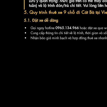
Lưu ý quan trọng:
 Mức giá trên có thể thay đổ
tuần) và lộ trình đón/trả chi tiết. Vui lòng liên
5. 
Quy trình thuê xe 9 chỗ đi Cát Bà tại Vi
5.1. 
Đặt xe dễ dàng
Gọi ngay hotline 
0965.134.966
 hoặc đặt xe qua w
Cung cấp thông tin chi tiết về lộ trình, thời gian và 
Nhận báo giá minh bạch và hợp đồng thuê xe nhanh