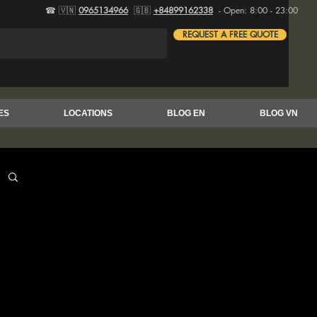
☎ 🇻🇳
0965134966
🇬🇧
+84899162338
- Open: 8:00 - 23:00
REQUEST A FREE QUOTE
ES
LOCATIONS
BLOG EN
BLOG VN