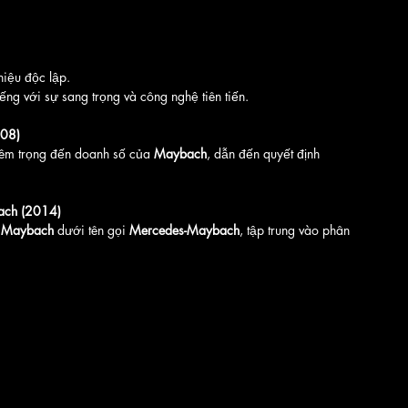
hiệu độc lập.
tiếng với sự sang trọng và công nghệ tiên tiến.
008)
êm trọng đến doanh số của 
Maybach
, dẫn đến quyết định 
bach (2014)
 
Maybach
 dưới tên gọi 
Mercedes-Maybach
, tập trung vào phân 