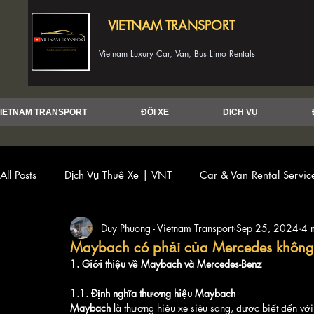
VIETNAM TRANSPORT
Vietnam Luxury Car, Van, Bus Limo Rentals
IETNAM TRANSPORT
ĐỘI XE
DỊCH VỤ
All Posts
Dịch Vụ Thuê Xe | VNT
Car & Van Rental Servi
Duy Phuong - Vietnam Transport
Sep 25, 2024
4 
Maybach có phải của Mercedes không?
1. Giới thiệu về Maybach và Mercedes-Benz
1.1. Định nghĩa thương hiệu Maybach
Maybach
 là thương hiệu xe siêu sang, được biết đến vớ