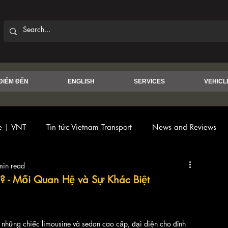
ĐIỂM ĐẾN
ENGLISH
SERVICES
VEHICL
ce | VNT
Tin tức Vietnam Transport
News and Reviews
min read
 - Mối Quan Hệ và Sự Khác Biệt
i những chiếc limousine và sedan cao cấp, đại diện cho đỉnh 