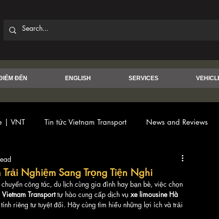
ĐIỂM ĐẾN
ENGLISH
SERVICES
VEHICL
ce | VNT
Tin tức Vietnam Transport
News and Reviews
read
n Trải Nghiệm Sang Trọng Tiện Nghi
 chuyến công tác, du lịch cùng gia đình hay bạn bè, việc chọn 
 
Vietnam Transport
 tự hào cung cấp dịch vụ 
xe limousine Hà 
 tính riêng tư tuyệt đối. Hãy cùng tìm hiểu những lợi ích và trải 