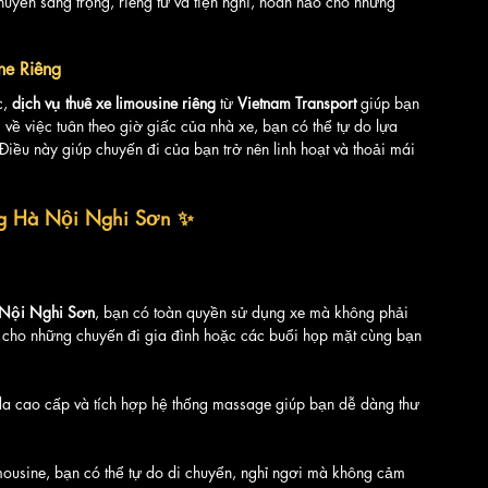
yển sang trọng, riêng tư và tiện nghi, hoàn hảo cho những 
ne Riêng
, 
dịch vụ thuê xe limousine riêng
 từ 
Vietnam Transport
 giúp bạn 
 về việc tuân theo giờ giấc của nhà xe, bạn có thể tự do lựa 
iều này giúp chuyến đi của bạn trở nên linh hoạt và thoải mái 
êng Hà Nội Nghi Sơn ✨
à Nội Nghi Sơn
, bạn có toàn quyền sử dụng xe mà không phải 
p cho những chuyến đi gia đình hoặc các buổi họp mặt cùng bạn 
da cao cấp và tích hợp hệ thống massage giúp bạn dễ dàng thư 
limousine, bạn có thể tự do di chuyển, nghỉ ngơi mà không cảm 