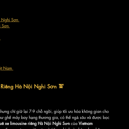
i Nghi Sơn 
i Sơn 
 
iệt Nam 
ne Riêng Hà Nội Nghi Sơn 🚖
hưng chỉ giữ lại 7-9 chỗ ngồi, giúp tối ưu hóa không gian cho 
như ghế máy bay hạng thương gia, có thể ngả sâu và được bọc 
huê xe limousine riêng Hà Nội Nghi Sơn
 của 
Vietnam 