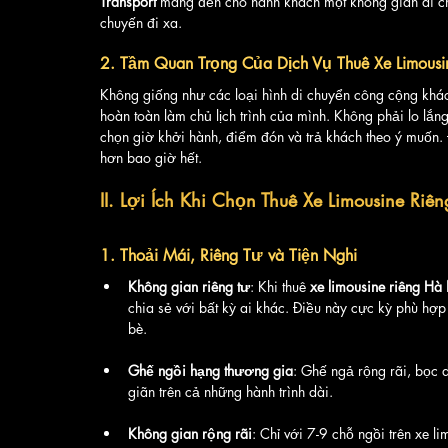
Transport
 mang đến cho hành khách một không gian di chu
chuyến đi xa.
2. Tầm Quan Trọng Của Dịch Vụ Thuê Xe Limousi
Không giống như các loại hình di chuyển công cộng khác
hoàn toàn làm chủ lịch trình của mình. Không phải lo lắng
chọn giờ khởi hành, điểm đón và trả khách theo ý muốn. Đ
hơn bao giờ hết.
II. Lợi Ích Khi Chọn Thuê Xe Limousine Ri
1. Thoải Mái, Riêng Tư và Tiện Nghi
Không gian riêng tư
: Khi thuê 
xe limousine riêng H
chia sẻ với bất kỳ ai khác. Điều này cực kỳ phù hợ
bè.
Ghế ngồi hạng thương gia
: Ghế ngả rộng rãi, bọc 
giãn trên cả những hành trình dài.
Không gian rộng rãi
: Chỉ với 7-9 chỗ ngồi trên xe 