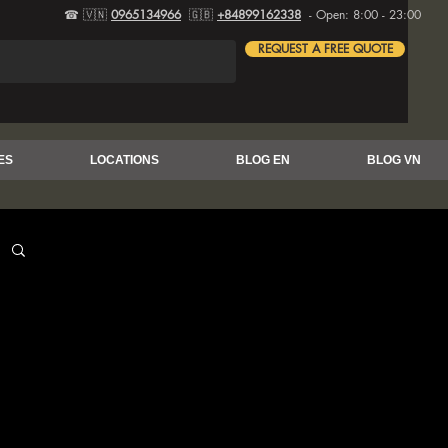
☎ 🇻🇳
0965134966
🇬🇧
+84899162338
- Open: 8:00 - 23:00
REQUEST A FREE QUOTE
ES
LOCATIONS
BLOG EN
BLOG VN