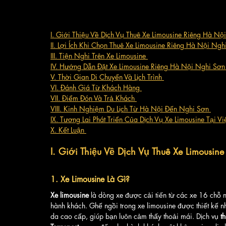
I. Giới Thiệu Về Dịch Vụ Thuê Xe Limousine Riêng Hà Nộ
II. Lợi Ích Khi Chọn Thuê Xe Limousine Riêng Hà Nội Ngh
III. Tiện Nghi Trên Xe Limousine 
IV. Hướng Dẫn Đặt Xe Limousine Riêng Hà Nội Nghi Sơn
V. Thời Gian Di Chuyển Và Lịch Trình 
VI. Đánh Giá Từ Khách Hàng 
VII. Điểm Đón Và Trả Khách 
VIII. Kinh Nghiệm Du Lịch Từ Hà Nội Đến Nghi Sơn 
IX. Tương Lai Phát Triển Của Dịch Vụ Xe Limousine Tại V
X. Kết Luận 
I. Giới Thiệu Về Dịch Vụ Thuê Xe Limousi
1. Xe Limousine Là Gì?
Xe limousine
 là dòng xe được cải tiến từ các xe 16 chỗ n
hành khách. Ghế ngồi trong xe limousine được thiết kế 
da cao cấp, giúp bạn luôn cảm thấy thoải mái. Dịch vụ 
t