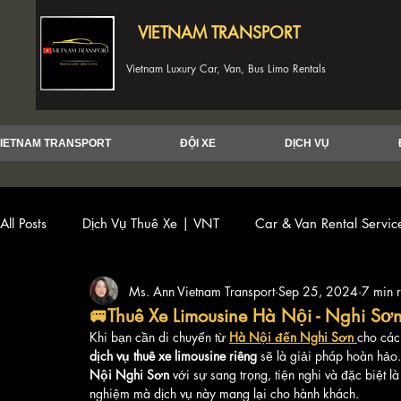
VIETNAM TRANSPORT
Vietnam Luxury Car, Van, Bus Limo Rentals
IETNAM TRANSPORT
ĐỘI XE
DỊCH VỤ
All Posts
Dịch Vụ Thuê Xe | VNT
Car & Van Rental Servi
Ms. Ann Vietnam Transport
Sep 25, 2024
7 min 
🚐Thuê Xe Limousine Hà Nội - Nghi Sơ
Khi bạn cần di chuyển từ 
Hà Nội đến Nghi Sơn
cho các
dịch vụ thuê xe limousine riêng
 sẽ là giải pháp hoàn hảo.
Nội Nghi Sơn
 với sự sang trọng, tiện nghi và đặc biệt là
nghiệm mà dịch vụ này mang lại cho hành khách.