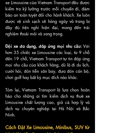
xe Limousine của Vietnam Transport đều được 
kiểm tra kỹ lưỡng trước mỗi chuyến đi, đảm 
bảo an toàn tuyệt đối cho hành khách. Xe luôn 
được vệ sinh sạch sẽ hàng ngày và trang bị 
đầy đủ tiện nghi hiện đại, mang đến trải 
nghiệm thoải mái và sang trọng.
Đội xe đa dạng, đáp ứng mọi nhu cầu:
 Với 
hơn 35 chiếc xe Limousine các loại, từ 9 chỗ 
đến 19 chỗ, Vietnam Transport tự tin đáp ứng 
mọi nhu cầu của khách hàng, dù là đi du lịch, 
cưới hỏi, đón tiễn sân bay, đưa đón cán bộ, 
chơi golf hay bất kỳ mục đích nào khác.
Tóm lại, Vietnam Transport là lựa chọn hoàn 
hảo cho những ai tìm kiếm dịch vụ thuê xe 
Limousine chất lượng cao, giá cả hợp lý và 
dịch vụ chuyên nghiệp tại Hà Nội và Bắc 
Ninh.
Cách Đặt Xe Limousine, Minibus, SUV từ 