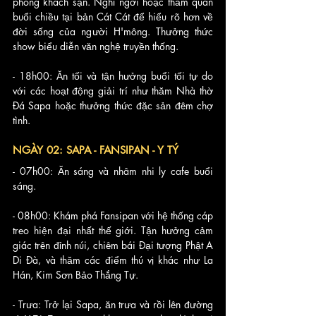
phòng khách sạn. Nghỉ ngơi hoặc thăm quan 
buổi chiều tại bản Cát Cát để hiểu rõ hơn về 
đời sống của người H'mông. Thưởng thức 
show biểu diễn văn nghệ truyền thống.
- 18h00: Ăn tối và tận hưởng buổi tối tự do 
với các hoạt động giải trí như thăm Nhà thờ 
Đá Sapa hoặc thưởng thức đặc sản đêm chợ 
tình.
NGÀY 02: SAPA - FANSIPAN - Y TÝ
- 07h00: Ăn sáng và nhâm nhi ly cafe buổi 
sáng.
- 08h00: Khám phá Fansipan với hệ thống cáp 
treo hiện đại nhất thế giới. Tận hưởng cảm 
giác trên đỉnh núi, chiêm bái Đại tượng Phật A 
Di Đà, và thăm các điểm thú vị khác như La 
Hán, Kim Sơn Bảo Thắng Tự.
- Trưa: Trở lại Sapa, ăn trưa và rồi lên đường 