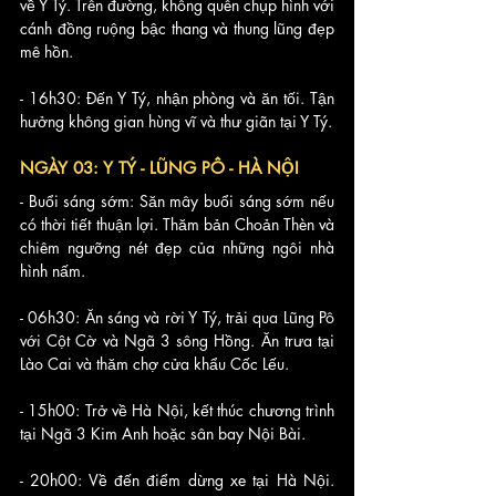
về Y Tý. Trên đường, không quên chụp hình với 
cánh đồng ruộng bậc thang và thung lũng đẹp 
mê hồn.
- 16h30: Đến Y Tý, nhận phòng và ăn tối. Tận 
hưởng không gian hùng vĩ và thư giãn tại Y Tý.
NGÀY 03: Y TÝ - LŨNG PÔ - HÀ NỘI
- Buổi sáng sớm: Săn mây buổi sáng sớm nếu 
có thời tiết thuận lợi. Thăm bản Choản Thèn và 
chiêm ngưỡng nét đẹp của những ngôi nhà 
hình nấm.
- 06h30: Ăn sáng và rời Y Tý, trải qua Lũng Pô 
với Cột Cờ và Ngã 3 sông Hồng. Ăn trưa tại 
Lào Cai và thăm chợ cửa khẩu Cốc Lếu.
- 15h00: Trở về Hà Nội, kết thúc chương trình 
tại Ngã 3 Kim Anh hoặc sân bay Nội Bài.
- 20h00: Về đến điểm dừng xe tại Hà Nội. 