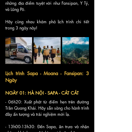
những địa điểm tuyệt vời như Fansipan, Y Tý, 
và Lũng Pô. 
Hãy cùng nhau khám phá lịch trình chi tiết 
trong 3 ngày này!
Lịch trình Sapa - Moana - Fansipan: 3 
Ngày
NGÀY 01: HÀ NỘI - SAPA - CÁT CÁT
- 06h20: Xuất phát từ điểm hẹn trên đường 
Trần Quang Khải. Hãy sẵn sàng cho hành trình 
đầy ấn tượng và trải nghiệm mới lạ.
- 13h00-13h30: Đến Sapa, ăn trưa và nhận 