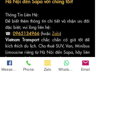
Hà Nội đến Sapa với chúng tôi?
Thông Tin Liên Hệ:
Để biết thêm thông tin chi tiết và nhận ưu đãi 
đặc biệt, vui lòng liên hệ:
☎: 
0965134966
 (hoặc 
Zalo
)
Vietnam Transport 
chắc chắn có giá tốt để 
kích thích du lịch. Cho thuê SUV, Van, Minibus 
Limousine riêng từ Hà Nội đến Sapa, hãy liên 
hệ ngay để nhận ưu đãi ngay lập tức.
Messenger
Phone
Zalo
WhatsApp
Email
VIETNAM TRANSPORT
Dịch vụ cho 
thuê xe Limousine
 và 
xe du lịch
cao cấp từ 4-45 chỗ tại Hà Nội
A: Lo 3, A1-A2-A3, Cu Khoi, Long Bien, 
Hanoi, Vietnam
T: VN: 0965.134.966 EN: 
+84.899.16.2338
E: 
thuexelimousine007@gmail.com
F: 
Facebook
W: 
https://www.vietnam-transport.com