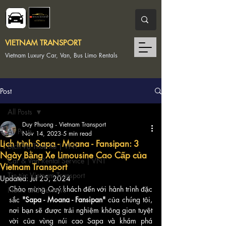
VIETNAM TRANSPORT
Vietnam Luxury Car, Van, Bus Limo Rentals
Post
All Posts
Duy Phuong - Vietnam Transport
All Posts
Nov 14, 2023
5 min read
Lịch trình Sapa - Moana - Fansipan: 3
Dịch Vụ Thuê Xe | VNT
Ngày Bằng Xe Limousine Cao Cấp của
Car & Van Rental Service | VNT
Vietnam Transport
Tin tức Vietnam Transport
Updated:
Jul 25, 2024
Chào mừng Quý khách đến với hành trình đặc 
News and Reviews
sắc 
"Sapa - Moana - Fansipan" 
của chúng tôi, 
nơi bạn sẽ được trải nghiệm không gian tuyệt 
vời của vùng núi cao Sapa và khám phá 