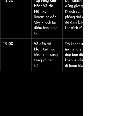
13:30
Tập trung Khởi 
Đón khách 
Hành Về Hà 
đúng giờ
 tại 
Nội:
 Xe 
Khách sạn/Văn 
Limousine đón 
phòng đại diện 
Quý khách tại 
để đảm bảo 
điểm hẹn trung 
lịch trình về.
tâm.
19:00
Về đến Hà 
Trả khách 
tận 
Nội:
 Kết thúc 
nơi
 tại điểm 
hành trình sang 
đón ban đầu, 
trọng và thư 
khép lại chuyến 
thái.
đi hoàn hảo.