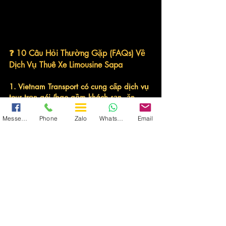
❓ 
10 Câu Hỏi Thường Gặp (FAQs) Về 
Dịch Vụ Thuê Xe Limousine Sapa
1. Vietnam Transport có cung cấp dịch vụ 
tour trọn gói (bao gồm khách sạn, ăn 
uống) không?
Không.
 Vietnam Transport 
chuyên cung cấp 
Messenger
Phone
Zalo
WhatsApp
Email
dịch vụ cho thuê xe Limousine cao cấp
 tuyến 
Hà Nội – Sapa và ngược lại. Chúng tôi chỉ 
tập trung vào việc đảm bảo hành trình di 
chuyển của Quý khách là tuyệt vời và thoải 
mái nhất, giúp Quý khách chủ động chọn lựa 
chỗ nghỉ và ẩm thực theo sở thích cá nhân.
2. Các dòng xe Limousine nào đang 
được Vietnam Transport khai thác tuyến 
Sapa?