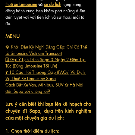
thuê xe Limousine
 và 
xe du lịch
 hạng sang, 
đồng hành cùng bạn khám phá những điểm 
đến tuyệt vời với tiện ích và sự thoải mái tối 
đa. 
MENU
💎 Khởi Đầu Kỳ Nghỉ Đẳng Cấp: Chỉ Có Thể 
Là Limousine Vietnam Transport
🗓️ Gợi Ý Lịch Trình Sapa 3 Ngày 2 Đêm Tự 
Túc (Dùng Limousine Tối Ưu)
❓ 10 Câu Hỏi Thường Gặp (FAQs) Về Dịch 
Vụ Thuê Xe Limousine Sapa
Cách Đặt Xe Van, Minibus, SUV từ Hà Nội 
đến Sapa với chúng tôi?
Lưu ý cần biết khi bạn lên kế hoạch cho 
chuyến đi Sapa, dựa trên kinh nghiệm 
của một chuyên gia du lịch:
1. Chọn thời điểm du lịch: