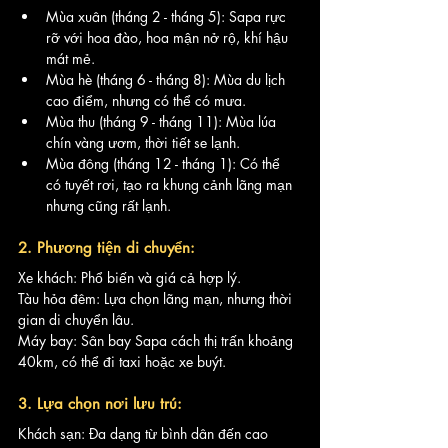
Mùa xuân (tháng 2 - tháng 5): Sapa rực 
rỡ với hoa đào, hoa mận nở rộ, khí hậu 
mát mẻ.
Mùa hè (tháng 6 - tháng 8): Mùa du lịch 
cao điểm, nhưng có thể có mưa.
Mùa thu (tháng 9 - tháng 11): Mùa lúa 
chín vàng ươm, thời tiết se lạnh.
Mùa đông (tháng 12 - tháng 1): Có thể 
có tuyết rơi, tạo ra khung cảnh lãng mạn 
nhưng cũng rất lạnh.
2. Phương tiện di chuyển:
Xe khách: Phổ biến và giá cả hợp lý.
Tàu hỏa đêm: Lựa chọn lãng mạn, nhưng thời 
gian di chuyển lâu.
Máy bay: Sân bay Sapa cách thị trấn khoảng 
40km, có thể đi taxi hoặc xe buýt.
3. Lựa chọn nơi lưu trú:
Khách sạn: Đa dạng từ bình dân đến cao 