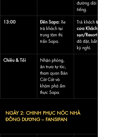
đường dài 6 
tiếng.
13:00
Đến Sapa:
 Xe 
Trả khách 
tận 
trả khách tại 
cửa Khách 
trung tâm thị 
sạn/Resort
 bạn 
trấn Sapa.
đã đặt, bắt đầu 
kỳ nghỉ.
Chiều & Tối
Nhận phòng, 
ăn trưa tự túc, 
tham quan Bản 
Cát Cát và 
khám phá ẩm 
thực Sapa.
NGÀY 2: CHINH PHỤC NÓC NHÀ 
ĐÔNG DƯƠNG – FANSIPAN