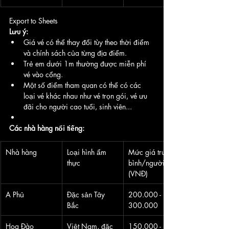
Export to Sheets
Lưu ý:
Giá vé có thể thay đổi tùy theo thời điểm 
và chính sách của từng địa điểm.
Trẻ em dưới 1m thường được miễn phí 
vé vào cổng.
Một số điểm tham quan có thể có các 
loại vé khác nhau như vé trọn gói, vé ưu 
đãi cho người cao tuổi, sinh viên...
Các nhà hàng nổi tiếng:
Nhà hàng
Loại hình ẩm 
Mức giá trung 
thực
bình/người 
(VNĐ)
A Phủ
Đặc sản Tây 
200.000 - 
Bắc
300.000
Hoa Đào
Việt Nam, đặc 
150.000 - 