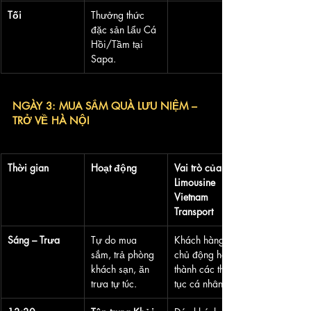
Tối
Thưởng thức 
đặc sản Lẩu Cá 
Hồi/Tầm tại 
Sapa.
NGÀY 3: MUA SẮM QUÀ LƯU NIỆM – 
TRỞ VỀ HÀ NỘI
Thời gian
Hoạt động
Vai trò của 
Limousine 
Vietnam 
Transport
Sáng – Trưa
Tự do mua 
Khách hàng 
sắm, trả phòng 
chủ động hoàn 
khách sạn, ăn 
thành các thủ 
trưa tự túc.
tục cá nhân.