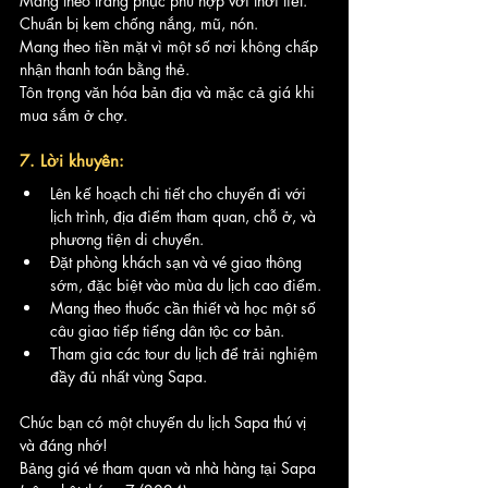
Mang theo trang phục phù hợp với thời tiết.
Chuẩn bị kem chống nắng, mũ, nón.
Mang theo tiền mặt vì một số nơi không chấp 
nhận thanh toán bằng thẻ.
Tôn trọng văn hóa bản địa và mặc cả giá khi 
mua sắm ở chợ.
7. Lời khuyên:
Lên kế hoạch chi tiết cho chuyến đi với 
lịch trình, địa điểm tham quan, chỗ ở, và 
phương tiện di chuyển.
Đặt phòng khách sạn và vé giao thông 
sớm, đặc biệt vào mùa du lịch cao điểm.
Mang theo thuốc cần thiết và học một số 
câu giao tiếp tiếng dân tộc cơ bản.
Tham gia các tour du lịch để trải nghiệm 
đầy đủ nhất vùng Sapa.
Chúc bạn có một chuyến du lịch Sapa thú vị 
và đáng nhớ!
Bảng giá vé tham quan và nhà hàng tại Sapa 