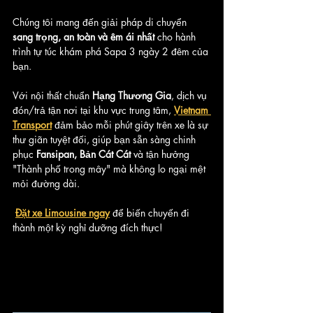
Chúng tôi mang đến giải pháp di chuyển 
sang trọng, an toàn và êm ái nhất
 cho hành 
trình tự túc khám phá Sapa 3 ngày 2 đêm của 
bạn. 
Với nội thất chuẩn 
Hạng Thương Gia
, dịch vụ 
đón/trả tận nơi tại khu vực trung tâm, 
Vietnam 
Transport
 đảm bảo mỗi phút giây trên xe là sự 
thư giãn tuyệt đối, giúp bạn sẵn sàng chinh 
phục 
Fansipan, Bản Cát Cát
 và tận hưởng 
"Thành phố trong mây" mà không lo ngại mệt 
mỏi đường dài.
Đặt xe Limousine ngay
 để biến chuyến đi 
thành một kỳ nghỉ dưỡng đích thực!