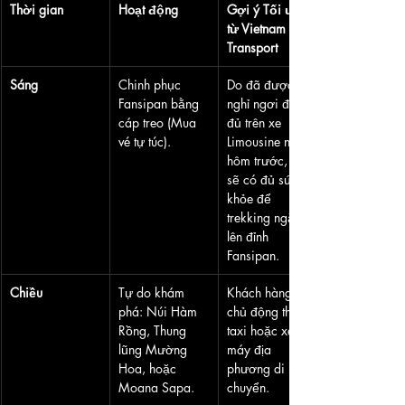
Thời gian
Hoạt động
Gợi ý Tối ưu 
từ Vietnam 
Transport
Sáng
Chinh phục 
Do đã được 
Fansipan bằng 
nghỉ ngơi đầy 
cáp treo (Mua 
đủ trên xe 
vé tự túc).
Limousine ngày 
hôm trước, bạn 
sẽ có đủ sức 
khỏe để 
trekking ngắn 
lên đỉnh 
Fansipan.
Chiều
Tự do khám 
Khách hàng 
phá: Núi Hàm 
chủ động thuê 
Rồng, Thung 
taxi hoặc xe 
lũng Mường 
máy địa 
Hoa, hoặc 
phương di 
Moana Sapa.
chuyển.