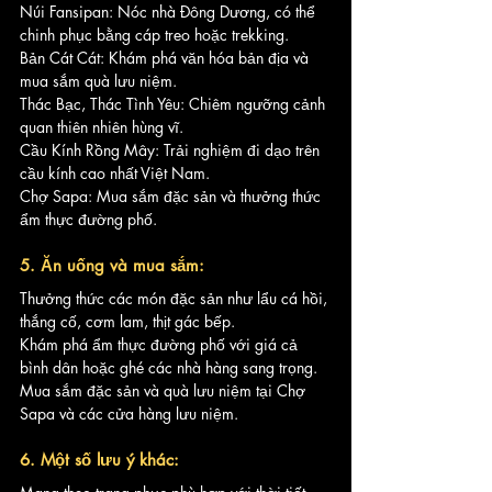
Núi Fansipan: Nóc nhà Đông Dương, có thể 
chinh phục bằng cáp treo hoặc trekking.
Bản Cát Cát: Khám phá văn hóa bản địa và 
mua sắm quà lưu niệm.
Thác Bạc, Thác Tình Yêu: Chiêm ngưỡng cảnh 
quan thiên nhiên hùng vĩ.
Cầu Kính Rồng Mây: Trải nghiệm đi dạo trên 
cầu kính cao nhất Việt Nam.
Chợ Sapa: Mua sắm đặc sản và thưởng thức 
ẩm thực đường phố.
5. Ăn uống và mua sắm:
Thưởng thức các món đặc sản như lẩu cá hồi, 
thắng cố, cơm lam, thịt gác bếp.
Khám phá ẩm thực đường phố với giá cả 
bình dân hoặc ghé các nhà hàng sang trọng.
Mua sắm đặc sản và quà lưu niệm tại Chợ 
Sapa và các cửa hàng lưu niệm.
6. Một số lưu ý khác: