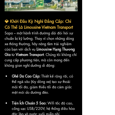
💎 
Khởi Đầu Kỳ Nghỉ Đẳng Cấp: Chỉ 
Có Thể Là Limousine Vietnam Transport
Sapa – một hành trình đường dài đòi hỏi sự 
chuẩn bị kỹ lưỡng. Thay vì chọn những dòng 
xe thông thường, hãy nâng tầm trải nghiệm 
của bạn với dịch vụ 
Limousine Hạng Thương 
Gia
 từ 
Vietnam Transport
. Chúng tôi không chỉ 
cung cấp phương tiện, mà còn mang đến 
không gian nghỉ dưỡng di động:
Ghế Da Cao Cấp:
 Thiết kế rộng rãi, có 
thể ngả sâu (tùy dòng xe) tạo sự thoải 
mái tối đa, giảm thiểu tối đa cảm giác 
mệt mỏi do đường đèo.
Tiện Ích Chuẩn 5 Sao:
 Wifi tốc độ cao, 
cổng sạc USB/220V, hệ thống điều hòa 
độc lập và nước suối miễn phí.