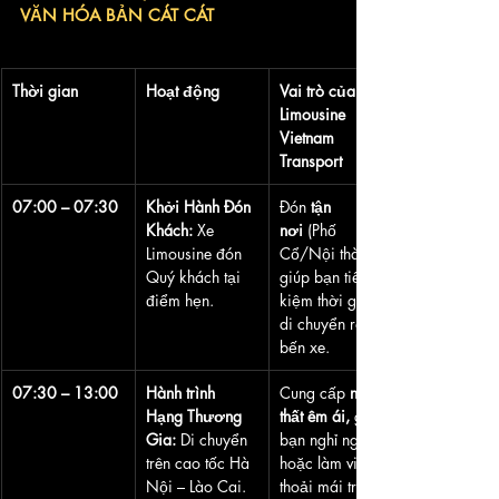
VĂN HÓA BẢN CÁT CÁT
Thời gian
Hoạt động
Vai trò của 
Limousine 
Vietnam 
Transport
07:00 – 07:30
Khởi Hành Đón 
Đón 
tận 
Khách:
 Xe 
nơi
 (Phố 
Limousine đón 
Cổ/Nội thành), 
Quý khách tại 
giúp bạn tiết 
điểm hẹn.
kiệm thời gian 
di chuyển ra 
bến xe.
07:30 – 13:00
Hành trình 
Cung cấp 
nội 
Hạng Thương 
thất êm ái,
 giúp 
Gia:
 Di chuyển 
bạn nghỉ ngơi 
trên cao tốc Hà 
hoặc làm việc 
Nội – Lào Cai.
thoải mái trên 