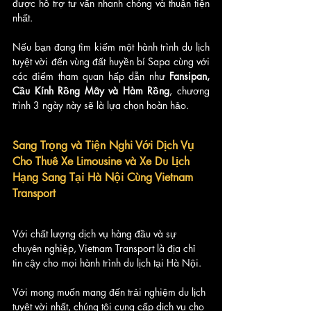
được hỗ trợ tư vấn nhanh chóng và thuận tiện 
nhất.
Nếu bạn đang tìm kiếm một hành trình du lịch 
tuyệt vời đến vùng đất huyền bí Sapa cùng với 
các điểm tham quan hấp dẫn như 
Fansipan, 
Cầu Kính Rồng Mây và Hàm Rồng
, chương 
trình 3 ngày này sẽ là lựa chọn hoàn hảo.
Sang Trọng và Tiện Nghi Với Dịch Vụ 
Cho Thuê Xe Limousine và Xe Du Lịch 
Hạng Sang Tại Hà Nội Cùng Vietnam 
Transport
Với chất lượng dịch vụ hàng đầu và sự 
chuyên nghiệp, Vietnam Transport là địa chỉ 
tin cậy cho mọi hành trình du lịch tại Hà Nội. 
Với mong muốn mang đến trải nghiệm du lịch 
tuyệt vời nhất, chúng tôi cung cấp dịch vụ cho