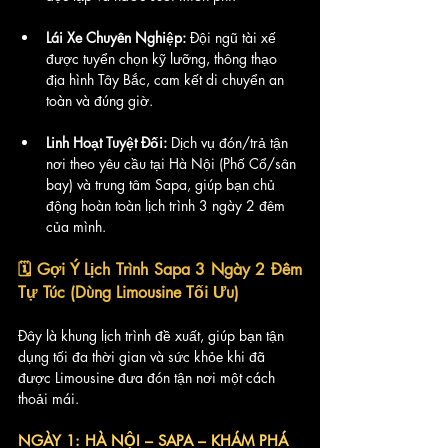
Lái Xe Chuyên Nghiệp:
 Đội ngũ tài xế 
được tuyển chọn kỹ lưỡng, thông thạo 
địa hình Tây Bắc, cam kết di chuyển an 
toàn và đúng giờ.
Linh Hoạt Tuyệt Đối:
 Dịch vụ đón/trả tận 
nơi theo yêu cầu tại Hà Nội (Phố Cổ/sân 
bay) và trung tâm Sapa, giúp bạn chủ 
động hoàn toàn lịch trình 3 ngày 2 đêm 
của mình.
🗓️ 
Gợi Ý Lịch Trình Sapa 3 Ngày 2 Đêm 
Tự Túc (Dùng Limousine Tối Ưu)
Đây là khung lịch trình đề xuất, giúp bạn tận 
dụng tối đa thời gian và sức khỏe khi đã 
được Limousine đưa đón tận nơi một cách 
thoải mái.
NGÀY 1: HÀ NỘI – SAPA – KHÁM PHÁ 