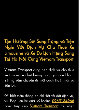
Tận Hưởng Sự Sang Trọng và Tiện 
Nghi Với Dịch Vụ Cho Thuê Xe 
Limousine và Xe Du Lịch Hạng Sang 
Tại Hà Nội Cùng Vietnam Transport
Vietnam Transport 
cung cấp dịch vụ cho thuê 
xe Limousine chất lượng cao, giúp du khách 
trải nghiệm chuyến đi một cách thoải mái và 
tiện lợi. 
Để biết thêm thông tin chi tiết và đặt dịch vụ, 
vui lòng liên hệ qua số hotline 
0965134966
hoặc truy cập 
Vietnam Transport
 để nhận 