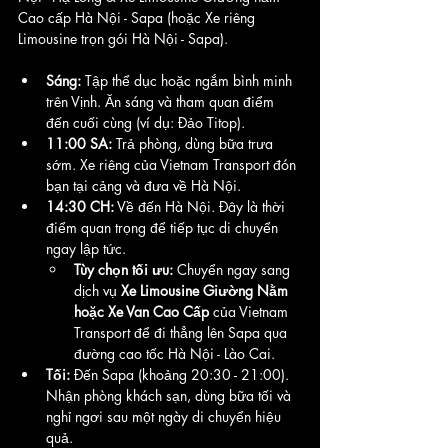
Cao cấp Hà Nội - Sapa (hoặc Xe riêng 
Limousine trọn gói Hà Nội - Sapa).
Sáng:
 Tập thể dục hoặc ngắm bình minh 
trên Vịnh. Ăn sáng và tham quan điểm 
đến cuối cùng (ví dụ: Đảo Titop).
11:00 SA:
 Trả phòng, dùng bữa trưa 
sớm. Xe riêng của Vietnam Transport đón 
bạn tại cảng và đưa về Hà Nội.
14:30 CH:
 Về đến Hà Nội. Đây là thời 
điểm quan trọng để tiếp tục di chuyển 
ngay lập tức.
Tùy chọn tối ưu:
 Chuyển ngay sang 
dịch vụ 
Xe Limousine Giường Nằm 
hoặc Xe Van Cao Cấp
 của Vietnam 
Transport để đi thẳng lên Sapa qua 
đường cao tốc Hà Nội - Lào Cai.
Tối:
 Đến Sapa (khoảng 20:30 - 21:00). 
Nhận phòng khách sạn, dùng bữa tối và 
nghỉ ngơi sau một ngày di chuyển hiệu 
quả.