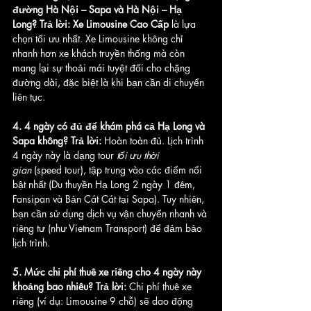
đường Hà Nội – Sapa và Hà Nội – Hạ 
Long?
Trả lời:
Xe Limousine Cao Cấp
 là lựa 
chọn tối ưu nhất. Xe Limousine không chỉ 
nhanh hơn xe khách truyền thống mà còn 
mang lại sự thoải mái tuyệt đối cho chặng 
đường dài, đặc biệt là khi bạn cần di chuyển 
liên tục.
4. 4 ngày có đủ để khám phá cả Hạ Long và 
Sapa không?
Trả lời:
 Hoàn toàn đủ. Lịch trình 
4 ngày này là dạng tour 
tối ưu thời 
gian
 (speed tour), tập trung vào các điểm nổi 
bật nhất (Du thuyền Hạ Long 2 ngày 1 đêm, 
Fansipan và Bản Cát Cát tại Sapa). Tuy nhiên, 
bạn cần sử dụng dịch vụ vận chuyển nhanh và 
riêng tư (như Vietnam Transport) để đảm bảo 
lịch trình.
5. Mức chi phí thuê xe riêng cho 4 ngày này 
khoảng bao nhiêu?
Trả lời:
 Chi phí thuê xe 
riêng (ví dụ: Limousine 9 chỗ) sẽ dao động 