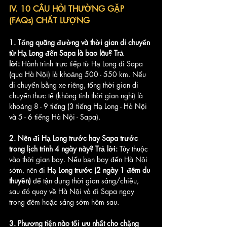
IV. 10 CÂU HỎI THƯỜNG GẶP 
(FAQs) CHẤT LƯỢNG
1. Tổng quãng đường và thời gian di chuyển 
từ Hạ Long đến Sapa là bao lâu?
Trả 
lời:
 Hành trình trực tiếp từ Hạ Long đi Sapa 
(qua Hà Nội) là khoảng 500 - 550 km. Nếu 
di chuyển bằng xe riêng, tổng thời gian di 
chuyển thực tế (không tính thời gian nghỉ) là 
khoảng 8 - 9 tiếng (3 tiếng Hạ Long - Hà Nội 
và 5 - 6 tiếng Hà Nội - Sapa).
2. Nên đi Hạ Long trước hay Sapa trước 
trong lịch trình 4 ngày này?
Trả lời:
 Tùy thuộc 
vào thời gian bay. Nếu bạn bay đến Hà Nội 
sớm, nên đi 
Hạ Long trước (2 ngày 1 đêm du 
thuyền)
 để tận dụng thời gian sáng/chiều, 
sau đó quay về Hà Nội và đi Sapa ngay 
trong đêm hoặc sáng sớm hôm sau.
3. Phương tiện nào tối ưu nhất cho chặng 