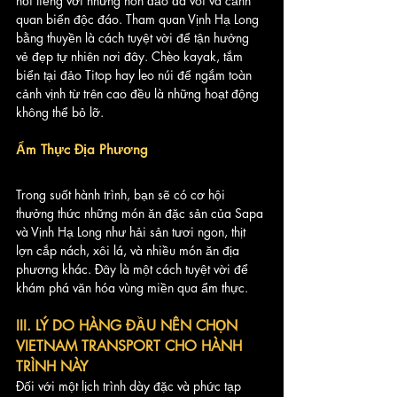
nổi tiếng với những hòn đảo đá vôi và cảnh 
quan biển độc đáo. Tham quan Vịnh Hạ Long 
bằng thuyền là cách tuyệt vời để tận hưởng 
vẻ đẹp tự nhiên nơi đây. Chèo kayak, tắm 
biển tại đảo Titop hay leo núi để ngắm toàn 
cảnh vịnh từ trên cao đều là những hoạt động 
không thể bỏ lỡ.
Ẩm Thực Địa Phương
Trong suốt hành trình, bạn sẽ có cơ hội 
thưởng thức những món ăn đặc sản của Sapa 
và Vịnh Hạ Long như hải sản tươi ngon, thịt 
lợn cắp nách, xôi lá, và nhiều món ăn địa 
phương khác. Đây là một cách tuyệt vời để 
khám phá văn hóa vùng miền qua ẩm thực.
III. LÝ DO HÀNG ĐẦU NÊN CHỌN 
VIETNAM TRANSPORT CHO HÀNH 
TRÌNH NÀY
Đối với một lịch trình dày đặc và phức tạp 