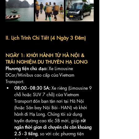
II. Lịch Trình Chi Tiết (4 Ngày 3 Đêm)
NGÀY 1: KHỞI HÀNH TỪ HÀ NỘI & 
TRẢI NGHIỆM DU THUYỀN HẠ LONG
Phương tiện chủ đạo:
 Xe Limousine 
DCar/Minibus cao cấp của Vietnam 
Transport.
08:00 - 08:30 SA:
 Xe riêng (Limousine 9 
chỗ hoặc SUV 7 chỗ) của Vietnam 
Transport đón bạn tận nơi tại Hà Nội 
(hoặc Sân bay Nội Bài - HAN) và khởi 
hành đi Hạ Long. Chúng tôi sử dụng 
tuyến đường cao tốc 5B mới, giúp 
rút 
ngắn thời gian di chuyển chỉ còn khoảng 
2.5 - 3 tiếng
, so với các phương tiện 