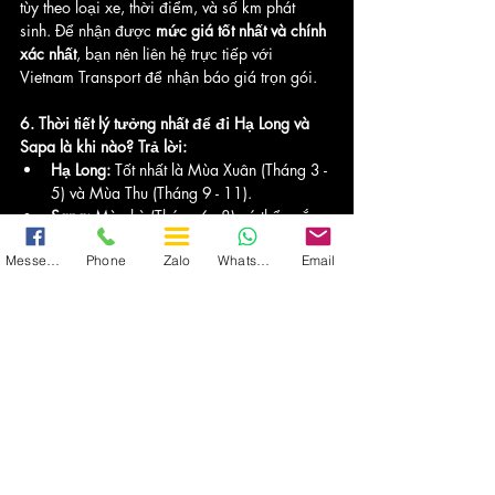
tùy theo loại xe, thời điểm, và số km phát 
sinh. Để nhận được 
mức giá tốt nhất và chính 
xác nhất
, bạn nên liên hệ trực tiếp với 
Vietnam Transport để nhận báo giá trọn gói.
6. Thời tiết lý tưởng nhất để đi Hạ Long và 
Sapa là khi nào?
Trả lời:
Hạ Long:
 Tốt nhất là Mùa Xuân (Tháng 3 - 
5) và Mùa Thu (Tháng 9 - 11).
Sapa:
 Mùa hè (Tháng 6 - 8) có thể ngắm 
ruộng bậc thang xanh. Mùa đông có thể 
Messenger
Phone
Zalo
WhatsApp
Email
có tuyết (Tháng 12 - 2). 
Mùa lúa chín 
(Tháng 9 - 10) là đẹp nhất.
7. Vietnam Transport có dịch vụ đón/trả tại 
sân bay Nội Bài (HAN) không?
Trả lời:
 Có. 
Vietnam Transport cung cấp dịch vụ đón/trả 
tận nơi theo yêu cầu của khách hàng, bao 
gồm cả các chuyến đưa đón tại Sân bay 
Quốc tế Nội Bài, giúp bạn kết nối thẳng từ 
sân bay đến Hạ Long hoặc Sapa.