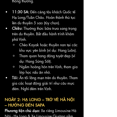
thông thường.
11:30 SA:
 Đến cảng tàu khách Quốc tế 
Hạ Long/Tuần Châu. Hoàn thành thủ tục 
lên du thuyền 5 sao (tùy chọn).
Chiều:
 Thưởng thức bữa trưa sang trọng 
trên du thuyền. Bắt đầu hành trình khám 
phá Vịnh.
Chèo Kayak hoặc thuyền nan tại các 
khu vực yên bình (ví dụ: Hang Luồn).
Tham quan hang động tuyệt đẹp (ví 
dụ: Hang Sửng Sốt).
Ngắm hoàng hôn trên Vịnh, tham gia 
lớp học nấu ăn nhỏ.
Tối:
 Ăn tối lãng mạn trên du thuyền. Tham 
gia các hoạt động giải trí như câu mực 
đêm. Nghỉ đêm trên Vịnh.
NGÀY 2: HẠ LONG – TRỞ VỀ HÀ NỘI 
– HƯỚNG ĐẾN SAPA
Phương tiện chủ đạo:
 Xe riêng Limousine Hà 
Nội - Hạ Long & Xe Limousine Giường nằm 