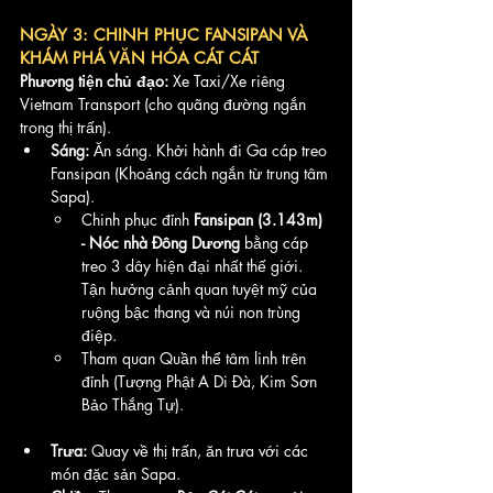
NGÀY 3: CHINH PHỤC FANSIPAN VÀ 
KHÁM PHÁ VĂN HÓA CÁT CÁT
Phương tiện chủ đạo:
 Xe Taxi/Xe riêng 
Vietnam Transport (cho quãng đường ngắn 
trong thị trấn).
Sáng:
 Ăn sáng. Khởi hành đi Ga cáp treo 
Fansipan (Khoảng cách ngắn từ trung tâm 
Sapa).
Chinh phục đỉnh 
Fansipan (3.143m) 
- Nóc nhà Đông Dương
 bằng cáp 
treo 3 dây hiện đại nhất thế giới. 
Tận hưởng cảnh quan tuyệt mỹ của 
ruộng bậc thang và núi non trùng 
điệp.
Tham quan Quần thể tâm linh trên 
đỉnh (Tượng Phật A Di Đà, Kim Sơn 
Bảo Thắng Tự).
Trưa:
 Quay về thị trấn, ăn trưa với các 
món đặc sản Sapa.