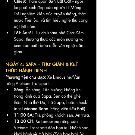
Chiều:
 Tham quan 
Bản Cát Cát
 – ngôi 
làng cổ xinh đẹp của người H'Mông. 
Trải nghiệm kiến trúc truyền thống, thác 
nước Tiên Sa, và tìm hiểu nghề thủ công 
dệt thổ cẩm.
Tối:
 Ăn tối. Tự do khám phá Chợ Đêm 
Sapa, thưởng thức các món nướng và 
xem các buổi biểu diễn văn nghệ dân 
gian.
NGÀY 4: SAPA – THƯ GIÃN & KẾT 
THÚC HÀNH TRÌNH
Phương tiện chủ đạo:
 Xe Limousine/Van 
riêng Vietnam Transport.
Sáng:
 Ăn sáng. Tận hưởng không khí 
trong lành của Sapa. Bạn có thể ghé 
thăm Nhà thờ Đá, Hồ Sapa, hoặc check-
in tại 
Moana Sapa
 (công viên tiểu Bali).
11:00 SA:
 Trả phòng khách sạn. Ăn trưa.
13:00 CH:
 Xe Limousine riêng của 
Vietnam Transport đón bạn tại khách sạn, 
khởi hành về Hà Nội/Sân bay Nội Bài 