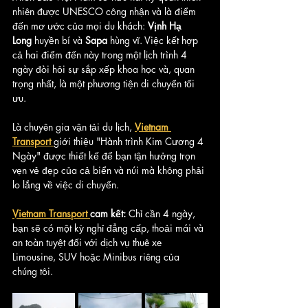
nhiên được UNESCO công nhận và là điểm 
đến mơ ước của mọi du khách: 
Vịnh Hạ 
Long
 huyền bí và 
Sapa
 hùng vĩ. Việc kết hợp 
cả hai điểm đến này trong một lịch trình 4 
ngày đòi hỏi sự sắp xếp khoa học và, quan 
trọng nhất, là một phương tiện di chuyển tối 
ưu.
Là chuyên gia vận tải du lịch, 
Vietnam 
Transport 
giới thiệu "Hành trình Kim Cương 4 
Ngày" được thiết kế để bạn tận hưởng trọn 
vẹn vẻ đẹp của cả biển và núi mà không phải 
lo lắng về việc di chuyển.
Vietnam Transport 
cam kết:
 Chỉ cần 4 ngày, 
bạn sẽ có một kỳ nghỉ đẳng cấp, thoải mái và 
an toàn tuyệt đối với dịch vụ thuê xe 
Limousine, SUV hoặc Minibus riêng của 
chúng tôi.