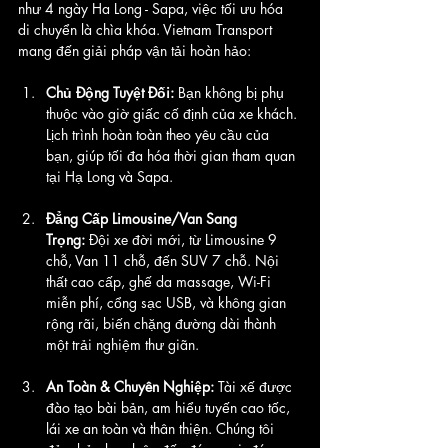
như 4 ngày Ha Long - Sapa, việc tối ưu hóa 
di chuyển là chìa khóa. Vietnam Transport 
mang đến giải pháp vận tải hoàn hảo:
Chủ Động Tuyệt Đối:
 Bạn không bị phụ 
thuộc vào giờ giấc cố định của xe khách. 
Lịch trình hoàn toàn theo yêu cầu của 
bạn, giúp tối đa hóa thời gian tham quan 
tại Hạ Long và Sapa.
Đẳng Cấp Limousine/Van Sang 
Trọng:
 Đội xe đời mới, từ Limousine 9 
chỗ, Van 11 chỗ, đến SUV 7 chỗ. Nội 
thất cao cấp, ghế da massage, Wi-Fi 
miễn phí, cổng sạc USB, và không gian 
rộng rãi, biến chặng đường dài thành 
một trải nghiệm thư giãn.
An Toàn & Chuyên Nghiệp:
 Tài xế được 
đào tạo bài bản, am hiểu tuyến cao tốc, 
lái xe an toàn và thân thiện. Chúng tôi 