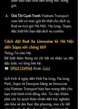
đảm bảo bạn luôn đến đúng nơi, đúng 
giờ.
Giá Tốt Cạnh Tranh:
 Vietnam Transport 
cam kết có mức giá tốt nhất cho dịch vụ 
thuê xe trọn gói Hà Nội - Hạ Long - Sapa, 
đặc biệt khi bạn đặt dịch vụ combo.
Cách đặt thuê Xe Limousine từ Hà Nội 
đến Sapa với chúng tôi?
Thông Tin Liên Hệ:
Để biết thêm thông tin chi tiết và nhận ưu đãi 
đặc biệt, vui lòng liên hệ:
☎: 
0965134966
 (hoặc 
Zalo
)
Lịch trình 4 ngày đến Vịnh Hạ Long, Hạ Long 
Park, Sapa và Fansipan bằng xe limousine 
của Vietnam Transport hứa hẹn mang đến cho 
bạn một hành trình đáng nhớ. Từ việc khám 
phá các kỳ quan thiên nhiên đến trải nghiệm 
văn hóa và ẩm thực địa phương, mọi chi tiết 