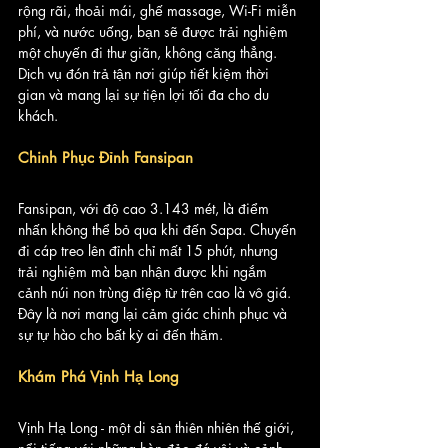
rộng rãi, thoải mái, ghế massage, Wi-Fi miễn 
phí, và nước uống, bạn sẽ được trải nghiệm 
một chuyến đi thư giãn, không căng thẳng. 
Dịch vụ đón trả tận nơi giúp tiết kiệm thời 
gian và mang lại sự tiện lợi tối đa cho du 
khách.
Chinh Phục Đỉnh Fansipan
Fansipan, với độ cao 3.143 mét, là điểm 
nhấn không thể bỏ qua khi đến Sapa. Chuyến 
đi cáp treo lên đỉnh chỉ mất 15 phút, nhưng 
trải nghiệm mà bạn nhận được khi ngắm 
cảnh núi non trùng điệp từ trên cao là vô giá. 
Đây là nơi mang lại cảm giác chinh phục và 
sự tự hào cho bất kỳ ai đến thăm.
Khám Phá Vịnh Hạ Long
Vịnh Hạ Long - một di sản thiên nhiên thế giới, 