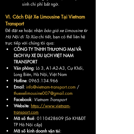
sinh chi phí bất ngờ.
VI. Cách Đặt Xe Limousine Tại Vietnam 
Transport
Để đặt xe hoặc nhận 
báo giá xe Limousine từ 
Hà Nội đi Tà Xùa
 chi tiết, bạn có thể liên hệ 
trực tiếp với chúng tôi qua:
CÔNG TY TNHH THƯƠNG MẠI VÀ 
DỊCH VỤ XE DU LỊCH VIỆT NAM 
TRANSPORT
Văn phòng
: Lô 3, A1-A2-A3, Cự Khối, 
Long Biên, Hà Nội, Việt Nam
Hotline
: 0965.134.966
Email
: 
info@vietnam-transport.com
 / 
thuexelimousine007@gmail.com
Facebook
: 
Vietnam Transport
Website
: 
https://www.vietnam-
transport.com
Mã số thuế
: 0110428609 (Sở KH&ĐT 
TP Hà Nội cấp)
Mã số kinh doanh vận tải
: 