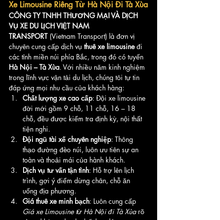
Xe Limousine Riêng Từ Hà Nội Đi Tà Xùa
CÔNG TY TNHH THƯƠNG MẠI VÀ DỊCH 
VỤ XE DU LỊCH VIỆT NAM 
TRANSPORT
 (Vietnam Transport) là đơn vị 
chuyên cung cấp dịch vụ 
thuê xe limousine
 đi 
các tỉnh miền núi phía Bắc, trong đó có tuyến 
Hà Nội – Tà Xùa
. Với nhiều năm kinh nghiệm 
trong lĩnh vực vận tải du lịch, chúng tôi tự tin 
đáp ứng mọi nhu cầu của khách hàng:
Chất lượng xe cao cấp
: Đội xe limousine 
đời mới gồm 9 chỗ, 11 chỗ, 16 – 18 
chỗ, đều được kiểm tra định kỳ, nội thất 
tiện nghi.
Đội ngũ tài xế chuyên nghiệp
: Thông 
thạo đường đèo núi, luôn ưu tiên sự an 
toàn và thoải mái của hành khách.
Dịch vụ tư vấn tận tình
: Hỗ trợ lên lịch 
trình, gợi ý điểm dừng chân, chỗ ăn 
uống địa phương.
Giá thuê xe minh bạch
: Luôn cung cấp 
Giá xe Limousine từ Hà Nội đi Tà Xùa
 rõ 