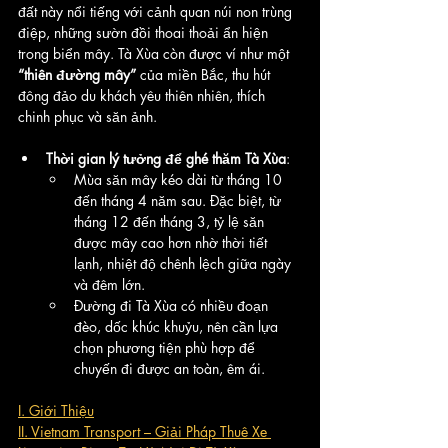
đất này nổi tiếng với cảnh quan núi non trùng 
điệp, những sườn đồi thoai thoải ẩn hiện 
trong biển mây. Tà Xùa còn được ví như một 
“thiên đường mây”
 của miền Bắc, thu hút 
đông đảo du khách yêu thiên nhiên, thích 
chinh phục và săn ảnh.
Thời gian lý tưởng để ghé thăm Tà Xùa
:
Mùa săn mây kéo dài từ tháng 10 
đến tháng 4 năm sau. Đặc biệt, từ 
tháng 12 đến tháng 3, tỷ lệ săn 
được mây cao hơn nhờ thời tiết 
lạnh, nhiệt độ chênh lệch giữa ngày 
và đêm lớn.
Đường đi Tà Xùa có nhiều đoạn 
đèo, dốc khúc khuỷu, nên cần lựa 
chọn phương tiện phù hợp để 
chuyến đi được an toàn, êm ái.
I. Giới Thiệu
II. Vietnam Transport – Giải Pháp Thuê Xe 