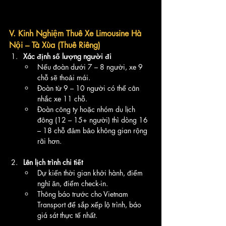
V. Kinh Nghiệm Thuê Xe Limousine Hà 
Nội – Tà Xùa (Thuê Riêng)
Xác định số lượng người đi
Nếu đoàn dưới 7 – 8 người, xe 9 
chỗ sẽ thoải mái.
Đoàn từ 9 – 10 người có thể cân 
nhắc xe 11 chỗ.
Đoàn công ty hoặc nhóm du lịch 
đông (12 – 15+ người) thì dòng 16 
– 18 chỗ đảm bảo không gian rộng 
rãi hơn.
Lên lịch trình chi tiết
Dự kiến thời gian khởi hành, điểm 
nghỉ ăn, điểm check-in.
Thông báo trước cho Vietnam 
Transport để sắp xếp lộ trình, báo 
giá sát thực tế nhất.