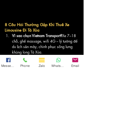
8 Câu Hỏi Thường Gặp Khi Thuê Xe 
Limousine Đi Tà Xùa
Vì sao chọn Vietnam Transport?
Xe 7–18 
chỗ, ghế massage, wifi 4G – lý tưởng để 
du lịch săn mây, chinh phục sống lưng 
khủng long Tà Xùa.
Giá thuê bao nhiêu?
Từ 
3.500.000 – 
Messenger
Phone
Zalo
WhatsApp
Email
7.500.000 VNĐ/chuyến
Tà Xùa cách Hà Nội bao xa?
Khoảng 
240 km
, đi mất 
5–6 giờ
. Xe đi đường 
cao tốc + quốc lộ 37.
Tiện nghi xe có gì nổi bật?
Ghế da ngả 
massage, wifi 4G, USB, tủ lạnh mini, 
màn hình LED, cách âm tốt.