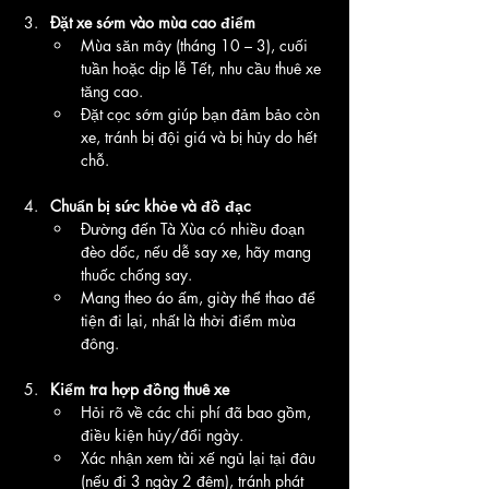
Đặt xe sớm vào mùa cao điểm
Mùa săn mây (tháng 10 – 3), cuối 
tuần hoặc dịp lễ Tết, nhu cầu thuê xe 
tăng cao.
Đặt cọc sớm giúp bạn đảm bảo còn 
xe, tránh bị đội giá và bị hủy do hết 
chỗ.
Chuẩn bị sức khỏe và đồ đạc
Đường đến Tà Xùa có nhiều đoạn 
đèo dốc, nếu dễ say xe, hãy mang 
thuốc chống say.
Mang theo áo ấm, giày thể thao để 
tiện đi lại, nhất là thời điểm mùa 
đông.
Kiểm tra hợp đồng thuê xe
Hỏi rõ về các chi phí đã bao gồm, 
điều kiện hủy/đổi ngày.
Xác nhận xem tài xế ngủ lại tại đâu 
(nếu đi 3 ngày 2 đêm), tránh phát 