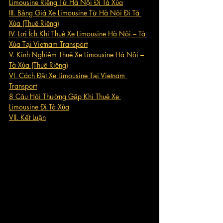
Limousine Riêng Từ Hà Nội Đi Tà Xùa
III. Bảng Giá Xe Limousine Từ Hà Nội Đi Tà 
Xùa (Thuê Riêng)
IV. Lợi Ích Khi Thuê Xe Limousine Hà Nội – Tà 
Xùa Tại Vietnam Transport
V. Kinh Nghiệm Thuê Xe Limousine Hà Nội – 
Tà Xùa (Thuê Riêng)
VI. Cách Đặt Xe Limousine Tại Vietnam 
Transport
8 Câu Hỏi Thường Gặp Khi Thuê Xe 
Limousine Đi Tà Xùa
VII. Kết Luận