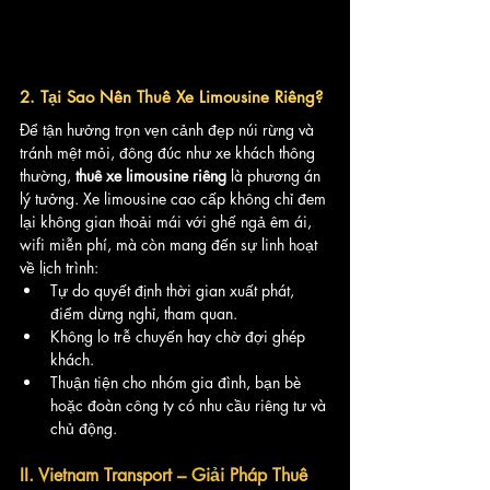
2. Tại Sao Nên Thuê Xe Limousine Riêng?
Để tận hưởng trọn vẹn cảnh đẹp núi rừng và 
tránh mệt mỏi, đông đúc như xe khách thông 
thường, 
thuê xe limousine riêng
 là phương án 
lý tưởng. Xe limousine cao cấp không chỉ đem 
lại không gian thoải mái với ghế ngả êm ái, 
wifi miễn phí, mà còn mang đến sự linh hoạt 
về lịch trình:
Tự do quyết định thời gian xuất phát, 
điểm dừng nghỉ, tham quan.
Không lo trễ chuyến hay chờ đợi ghép 
khách.
Thuận tiện cho nhóm gia đình, bạn bè 
hoặc đoàn công ty có nhu cầu riêng tư và 
chủ động.
II. Vietnam Transport – Giải Pháp Thuê 