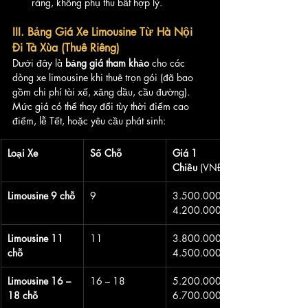
ràng, không phụ thu bất hợp lý.
III. Bảng Giá Xe Limousine Từ Hà Nội 
Đi Tà Xùa (Thuê Riêng)
Dưới đây là 
bảng giá tham khảo
 cho các 
dòng xe limousine khi thuê trọn gói (đã bao 
gồm chi phí tài xế, xăng dầu, cầu đường). 
Mức giá có thể thay đổi tùy thời điểm cao 
điểm, lễ Tết, hoặc yêu cầu phát sinh:
Loại Xe
Số Chỗ
Giá 1 
Chiều
 (VNĐ)
Limousine 9 chỗ
9
3.500.000 – 
4.200.000
Limousine 11 
11
3.800.000 – 
chỗ
4.500.000
Limousine 16 – 
16 – 18
5.200.000 – 
18 chỗ
6.700.000