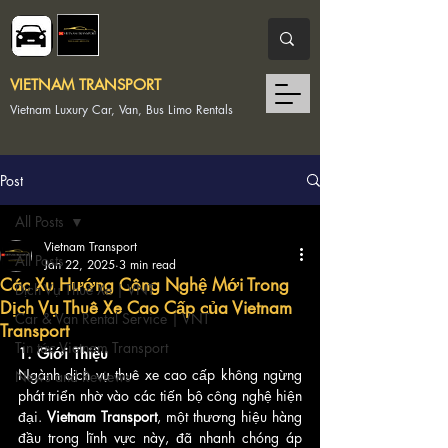
VIETNAM TRANSPORT
Vietnam Luxury Car, Van, Bus Limo Rentals
Post
All Posts
Vietnam Transport
All Posts
Jan 22, 2025
3 min read
Các Xu Hướng Công Nghệ Mới Trong
Dịch Vụ Thuê Xe | VNT
Dịch Vụ Thuê Xe Cao Cấp của Vietnam
Car & Van Rental Service | VNT
Transport
Tin tức Vietnam Transport
1. Giới Thiệu
Ngành dịch vụ thuê xe cao cấp không ngừng 
News and Reviews
phát triển nhờ vào các tiến bộ công nghệ hiện 
đại. 
Vietnam Transport
, một thương hiệu hàng 
đầu trong lĩnh vực này, đã nhanh chóng áp 