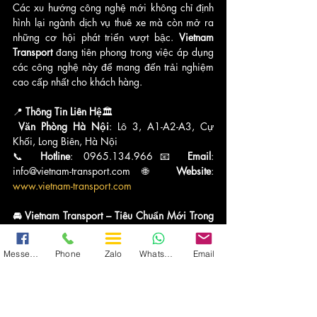
Các xu hướng công nghệ mới không chỉ định 
hình lại ngành dịch vụ thuê xe mà còn mở ra 
những cơ hội phát triển vượt bậc. 
Vietnam 
Transport
 đang tiên phong trong việc áp dụng 
các công nghệ này để mang đến trải nghiệm 
cao cấp nhất cho khách hàng.
📍 
Thông Tin Liên Hệ
🏛
Văn Phòng Hà Nội
: Lô 3, A1-A2-A3, Cự 
Khối, Long Biên, Hà Nội
📞 
Hotline
: 0965.134.966📧 
Email
: 
info@vietnam-transport.com🌐 
Website
: 
www.vietnam-transport.com
🚘 Vietnam Transport – Tiêu Chuẩn Mới Trong 
Dịch Vụ Thuê Xe Cao Cấp!
Dịch Vụ Thuê Xe | VNT
Messenger
Phone
Zalo
WhatsApp
Email
Tin tức Vietnam Transport