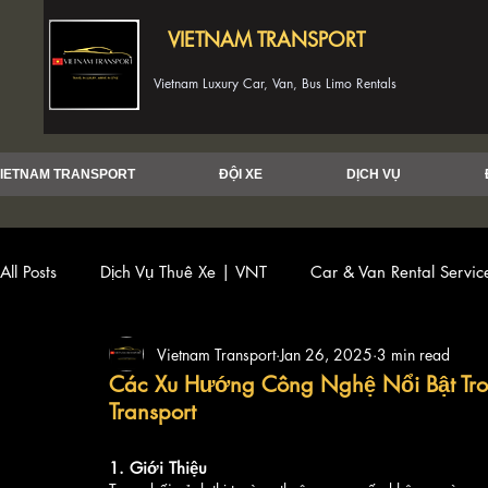
VIETNAM TRANSPORT
Vietnam Luxury Car, Van, Bus Limo Rentals
IETNAM TRANSPORT
ĐỘI XE
DỊCH VỤ
All Posts
Dịch Vụ Thuê Xe | VNT
Car & Van Rental Servi
Vietnam Transport
Jan 26, 2025
3 min read
Các Xu Hướng Công Nghệ Nổi Bật Tron
Transport
1. Giới Thiệu