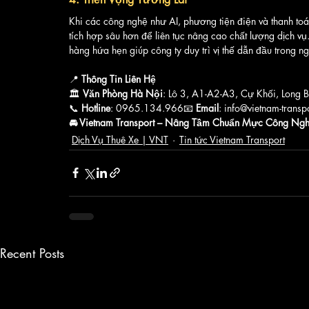
Khi các công nghệ như AI, phương tiện điện và thanh toán 
tích hợp sâu hơn để liên tục nâng cao chất lượng dịch v
hàng hứa hẹn giúp công ty duy trì vị thế dẫn đầu trong n
📍 
Thông Tin Liên Hệ
🏛 
Văn Phòng Hà Nội
: Lô 3, A1-A2-A3, Cự Khối, Long 
📞 
Hotline
: 0965.134.966📧 
Email
: info@vietnam-transp
🚘 Vietnam Transport – Nâng Tầm Chuẩn Mực Công Ngh
Dịch Vụ Thuê Xe | VNT
Tin tức Vietnam Transport
Recent Posts