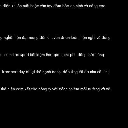
ận diện khuôn mặt hoặc vân tay đảm bảo an ninh và nâng cao 
g nghệ hiện đại mang đến chuyến đi an toàn, tiện nghi và đáng 
etnam Transport tiết kiệm thời gian, chi phí, đồng thời nâng 
nsport duy trì lợi thế cạnh tranh, đáp ứng tối đa nhu cầu thị 
 thể hiện cam kết của công ty với trách nhiệm môi trường và xã 