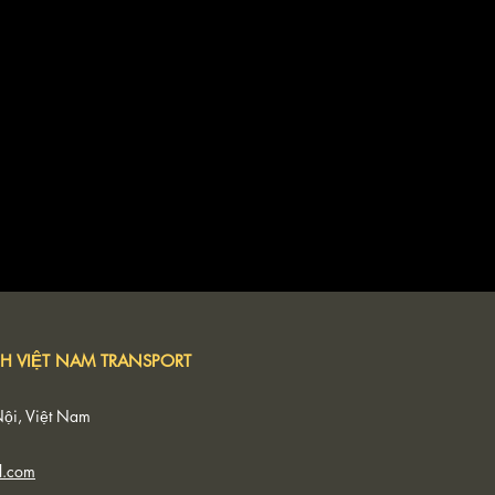
H VIỆT NAM TRANSPORT
Nội, Việt Nam
l.com
ousine Đời Mới 1
Vai Trò Của Ứng Dụng Di