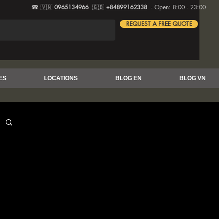
☎ 🇻🇳
0965134966
🇬🇧
+84899162338
- Open: 8:00 - 23:00
REQUEST A FREE QUOTE
ES
LOCATIONS
BLOG EN
BLOG VN