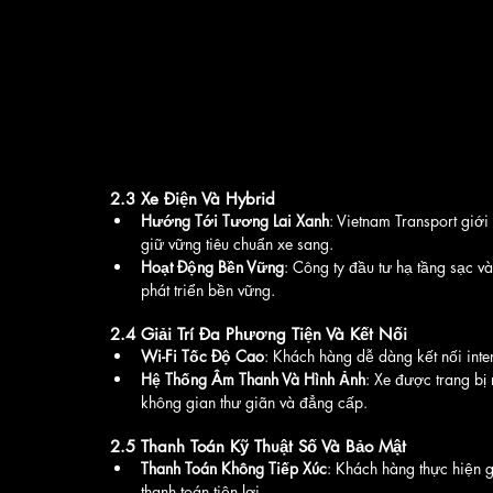
2.3 Xe Điện Và Hybrid
Hướng Tới Tương Lai Xanh
: Vietnam Transport giới
giữ vững tiêu chuẩn xe sang.
Hoạt Động Bền Vững
: Công ty đầu tư hạ tầng sạc v
phát triển bền vững.
2.4 Giải Trí Đa Phương Tiện Và Kết Nối
Wi-Fi Tốc Độ Cao
: Khách hàng dễ dàng kết nối inter
Hệ Thống Âm Thanh Và Hình Ảnh
: Xe được trang bị
không gian thư giãn và đẳng cấp.
2.5 Thanh Toán Kỹ Thuật Số Và Bảo Mật
Thanh Toán Không Tiếp Xúc
: Khách hàng thực hiện g
thanh toán tiện lợi.