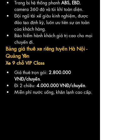
Trang bị hệ thống phanh 
ABS, EBD
, 
camera 360 độ và túi khí toàn diện.
Đội ngũ tài xế giàu kinh nghiệm, được 
đào tạo định kỳ, luôn ưu tiên sự an toàn 
của khách hàng.
Bảo hiểm hành khách giá trị cao cho mọi 
chuyến đi.
Bảng giá thuê xe riêng tuyến Hà Nội - 
Quảng Yên
Xe 9 chỗ VIP Class
Giá thuê trọn gói: 
2.800.000 
VNĐ/chuyến
.
Đi 2 chiều: 
4.000.000 VNĐ/chuyến
.
Miễn phí nước uống, khăn lạnh cao cấp.