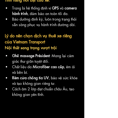
Tính năng nổi bật của xe:
Trang bị hệ thống định vị 
GPS
 và 
camera 
hành trình
, đảm bảo an toàn tối đa.
Bảo dưỡng định kỳ, luôn trong trạng thái 
sẵn sàng phục vụ hành trình đường dài.
Lý do nên chọn dịch vụ thuê xe riêng 
của Vietnam Transport
Nội thất sang trọng vượt trội
Ghế massage Président
: Mang lại cảm 
giác thư giãn tuyệt đối.
Chất liệu da 
Microfiber cao cấp
, êm ái 
và bền bỉ.
Rèm cửa chống tia UV
, bảo vệ sức khỏe 
và tạo không gian riêng tư.
Cách âm 2 lớp đạt chuẩn châu Âu, tạo 
không gian yên tĩnh.