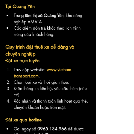
Tại Quảng Yên
Trung tâm thị xã Quảng Yên
, khu công 
nghiệp AMATA.
Các điểm đón trả khác theo lịch trình 
riêng của khách hàng.
Quy trình đặt thuê xe dễ dàng và 
chuyên nghiệp
Đặt xe trực tuyến
Truy cập website: 
www.vietnam-
transport.com
.
Chọn loại xe và thời gian thuê.
Điền thông tin liên hệ, yêu cầu thêm (nếu 
có).
Xác nhận và thanh toán linh hoạt qua thẻ, 
chuyển khoản hoặc tiền mặt.
Đặt xe qua hotline
Gọi ngay số 
0965.134.966
 để được 