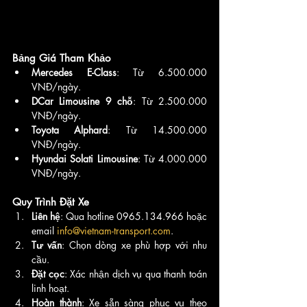
Bảng Giá Tham Khảo
Mercedes E-Class
: Từ 6.500.000 
VNĐ/ngày.
DCar Limousine 9 chỗ
: Từ 2.500.000 
VNĐ/ngày.
Toyota Alphard
: Từ 14.500.000 
VNĐ/ngày.
Hyundai Solati Limousine
: Từ 4.000.000 
VNĐ/ngày.
Quy Trình Đặt Xe
Liên hệ
: Qua hotline 0965.134.966 hoặc 
email 
info@vietnam-transport.com
.
Tư vấn
: Chọn dòng xe phù hợp với nhu 
cầu.
Đặt cọc
: Xác nhận dịch vụ qua thanh toán 
linh hoạt.
Hoàn thành
: Xe sẵn sàng phục vụ theo 