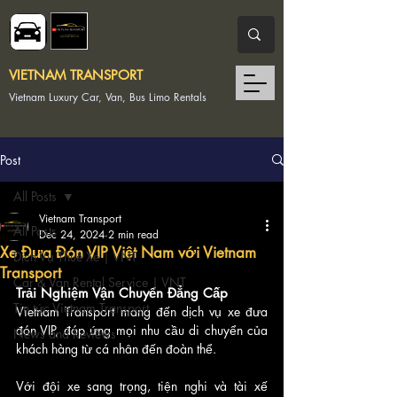
VIETNAM TRANSPORT
Vietnam Luxury Car, Van, Bus Limo Rentals
Post
All Posts
Vietnam Transport
All Posts
Dec 24, 2024
2 min read
Xe Đưa Đón VIP Việt Nam với Vietnam
Dịch Vụ Thuê Xe | VNT
Transport
Car & Van Rental Service | VNT
Trải Nghiệm Vận Chuyển Đẳng Cấp
Tin tức Vietnam Transport
Vietnam Transport mang đến dịch vụ xe đưa 
đón VIP, đáp ứng mọi nhu cầu di chuyển của 
News and Reviews
khách hàng từ cá nhân đến đoàn thể. 
Với đội xe sang trọng, tiện nghi và tài xế 