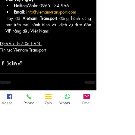
Hotline/Zalo
: 0965.134.966
Email
: 
info@vietnam-transport.com
Hãy để 
Vietnam Transport
 đồng hành cùng 
bạn trên mọi hành trình với dịch vụ đưa đón 
VIP hàng đầu Việt Nam!
Dịch Vụ Thuê Xe | VNT
Tin tức Vietnam Transport
Recent Posts
See All
Messenger
Phone
Zalo
WhatsApp
Email