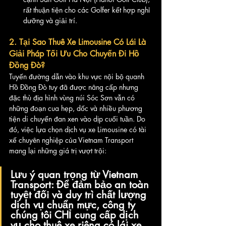
rất thuận tiện cho các Golfer kết hợp nghỉ 
dưỡng và giải trí.
2. Tại Sao Thuê Xe Limousine Có Lái Là 
Giải Pháp Tối Ưu Cho Chuyến Đi Hồ 
Đồng Đò?
Tuyến đường dẫn vào khu vực nội bộ quanh 
Hồ Đồng Đò tuy đã được nâng cấp nhưng 
đặc thù địa hình vùng núi Sóc Sơn vẫn có 
những đoạn cua hẹp, dốc và nhiều phương 
tiện di chuyển đan xen vào dịp cuối tuần. Do 
đó, việc lựa chọn dịch vụ xe Limousine có tài 
xế chuyên nghiệp của Vietnam Transport 
mang lại những giá trị vượt trội:
Lưu ý quan trọng từ Vietnam 
Transport:
 Để đảm bảo an toàn 
tuyệt đối và duy trì chất lượng 
dịch vụ chuẩn mực, công ty 
chúng tôi 
CHỈ cung cấp dịch 
vụ cho thuê xe riêng có lái xe, 