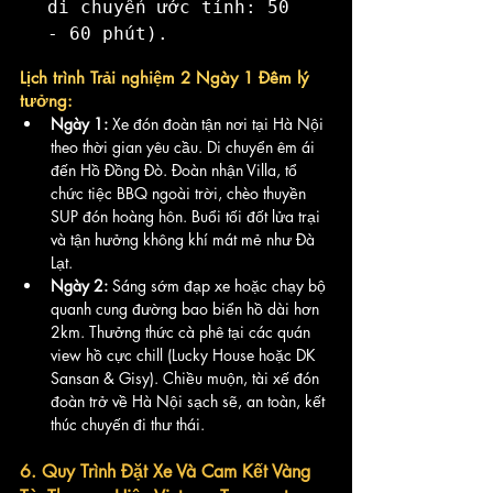
di chuyển ước tính: 50 
Lịch trình Trải nghiệm 2 Ngày 1 Đêm lý 
tưởng:
Ngày 1:
 Xe đón đoàn tận nơi tại Hà Nội 
theo thời gian yêu cầu. Di chuyển êm ái 
đến Hồ Đồng Đò. Đoàn nhận Villa, tổ 
chức tiệc BBQ ngoài trời, chèo thuyền 
SUP đón hoàng hôn. Buổi tối đốt lửa trại 
và tận hưởng không khí mát mẻ như Đà 
Lạt.
Ngày 2:
 Sáng sớm đạp xe hoặc chạy bộ 
quanh cung đường bao biển hồ dài hơn 
2km. Thưởng thức cà phê tại các quán 
view hồ cực chill (Lucky House hoặc DK 
Sansan & Gisy). Chiều muộn, tài xế đón 
đoàn trở về Hà Nội sạch sẽ, an toàn, kết 
thúc chuyến đi thư thái.
6. Quy Trình Đặt Xe Và Cam Kết Vàng 