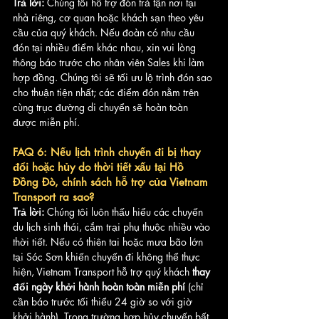
Trả lời:
 Chúng tôi hỗ trợ đón trả tận nơi tại 
nhà riêng, cơ quan hoặc khách sạn theo yêu 
cầu của quý khách. Nếu đoàn có nhu cầu 
đón tại nhiều điểm khác nhau, xin vui lòng 
thông báo trước cho nhân viên Sales khi làm 
hợp đồng. Chúng tôi sẽ tối ưu lộ trình đón sao 
cho thuận tiện nhất; các điểm đón nằm trên 
cùng trục đường di chuyển sẽ hoàn toàn 
được miễn phí.
FAQ 6: Nếu lịch trình chuyến đi bị thay 
đổi hoặc hủy do thời tiết xấu tại Hồ 
Đồng Đò, chính sách hỗ trợ của Vietnam 
Transport ra sao?
Trả lời:
 Chúng tôi luôn thấu hiểu các chuyến 
du lịch sinh thái, cắm trại phụ thuộc nhiều vào 
thời tiết. Nếu có thiên tai hoặc mưa bão lớn 
tại Sóc Sơn khiến chuyến đi không thể thực 
hiện, Vietnam Transport hỗ trợ quý khách 
thay 
đổi ngày khởi hành hoàn toàn miễn phí
 (chỉ 
cần báo trước tối thiểu 24 giờ so với giờ 
khởi hành). Trong trường hợp hủy chuyến bất 