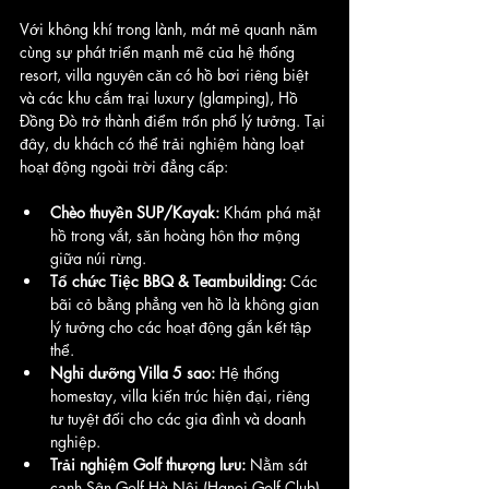
Với không khí trong lành, mát mẻ quanh năm 
cùng sự phát triển mạnh mẽ của hệ thống 
resort, villa nguyên căn có hồ bơi riêng biệt 
và các khu cắm trại luxury (glamping), Hồ 
Đồng Đò trở thành điểm trốn phố lý tưởng. Tại 
đây, du khách có thể trải nghiệm hàng loạt 
hoạt động ngoài trời đẳng cấp:
Chèo thuyền SUP/Kayak:
 Khám phá mặt 
hồ trong vắt, săn hoàng hôn thơ mộng 
giữa núi rừng.
Tổ chức Tiệc BBQ & Teambuilding:
 Các 
bãi cỏ bằng phẳng ven hồ là không gian 
lý tưởng cho các hoạt động gắn kết tập 
thể.
Nghỉ dưỡng Villa 5 sao:
 Hệ thống 
homestay, villa kiến trúc hiện đại, riêng 
tư tuyệt đối cho các gia đình và doanh 
nghiệp.
Trải nghiệm Golf thượng lưu:
 Nằm sát 
cạnh Sân Golf Hà Nội (Hanoi Golf Club), 