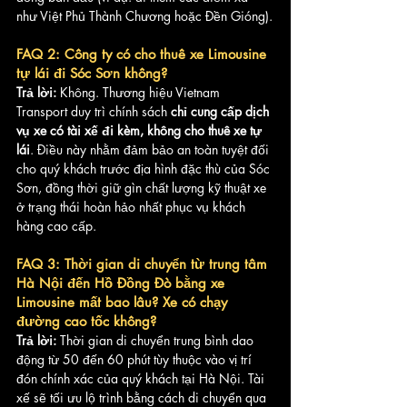
như Việt Phủ Thành Chương hoặc Đền Gióng).
FAQ 2: Công ty có cho thuê xe Limousine 
tự lái đi Sóc Sơn không?
Trả lời:
 Không. Thương hiệu Vietnam 
Transport duy trì chính sách 
chỉ cung cấp dịch 
vụ xe có tài xế đi kèm, không cho thuê xe tự 
lái
. Điều này nhằm đảm bảo an toàn tuyệt đối 
cho quý khách trước địa hình đặc thù của Sóc 
Sơn, đồng thời giữ gìn chất lượng kỹ thuật xe 
ở trạng thái hoàn hảo nhất phục vụ khách 
hàng cao cấp.
FAQ 3: Thời gian di chuyển từ trung tâm 
Hà Nội đến Hồ Đồng Đò bằng xe 
Limousine mất bao lâu? Xe có chạy 
đường cao tốc không?
Trả lời:
 Thời gian di chuyển trung bình dao 
động từ 50 đến 60 phút tùy thuộc vào vị trí 
đón chính xác của quý khách tại Hà Nội. Tài 
xế sẽ tối ưu lộ trình bằng cách di chuyển qua 