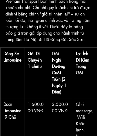
Vietnam Transport luôn minh bạch trong mọi 
khoản chi phí. Chi phí quý khách chi trả được 
định vị bằng chính "giá trị nhận lại" – sự an 
toàn tối đa, thời gian chính xác và trải nghiệm 
thượng lưu không tì vết. Dưới đây là bảng 
báo giá trọn gói áp dụng cho hành trình từ 
trung tâm Hà Nội đi Hồ Đồng Đò, Sóc Sơn:
Dòng Xe 
Gói Di 
Gói 
Lợi Ích 
Limousine
Chuyển 
Nghỉ 
Đi Kèm 
1 chiều
Dưỡng 
Trong 
Cuối 
Gói
Tuần (2 
Ngày 1 
Đêm)
Dcar 
1.600.0
3.500.0
Ghế 
Limousine
00 VNĐ
00 VNĐ
massage,
 9 Chỗ
 Wifi, 
Khăn 
lạnh, 