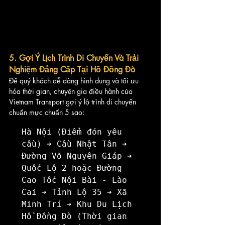
5. Gợi Ý Lịch Trình Di Chuyển Và Trải 
Nghiệm Đẳng Cấp Tại Hồ Đồng Đò
Để quý khách dễ dàng hình dung và tối ưu 
hóa thời gian, chuyên gia điều hành của 
Vietnam Transport gợi ý lộ trình di chuyển 
chuẩn mực chuẩn 5 sao:
Hà Nội (Điểm đón yêu 
cầu) ➔ Cầu Nhật Tân ➔ 
Đường Võ Nguyên Giáp ➔ 
Quốc Lộ 2 hoặc Đường 
Cao Tốc Nội Bài - Lào 
Cai ➔ Tỉnh Lộ 35 ➔ Xã 
Minh Trí ➔ Khu Du Lịch 
Hồ Đồng Đò (Thời gian 