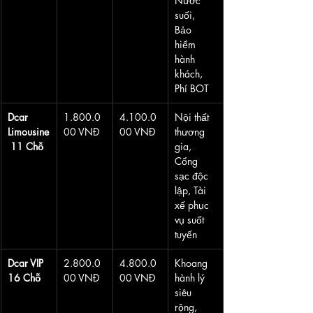
Nước 
suối, 
Bảo 
hiểm 
hành 
khách, 
Phí BOT
Dcar 
1.800.0
4.100.0
Nội thất 
Limousine
00 VNĐ
00 VNĐ
thương 
 11 Chỗ
gia, 
Cổng 
sạc độc 
lập, Tài 
xế phục 
vụ suốt 
tuyến
Dcar VIP 
2.800.0
4.800.0
Khoang 
16 Chỗ
00 VNĐ
00 VNĐ
hành lý 
siêu 
rộng, 