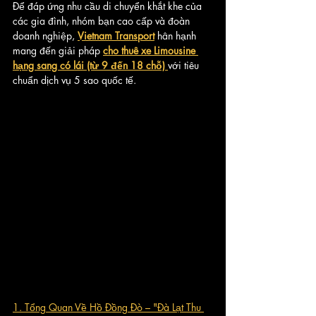
Để đáp ứng nhu cầu di chuyển khắt khe của 
các gia đình, nhóm bạn cao cấp và đoàn 
doanh nghiệp, 
Vietnam Transport
 hân hạnh 
mang đến giải pháp 
cho thuê xe Limousine 
hạng sang có lái (từ 9 đến 18 chỗ)
với tiêu 
chuẩn dịch vụ 5 sao quốc tế.
1. Tổng Quan Về Hồ Đồng Đò – "Đà Lạt Thu 