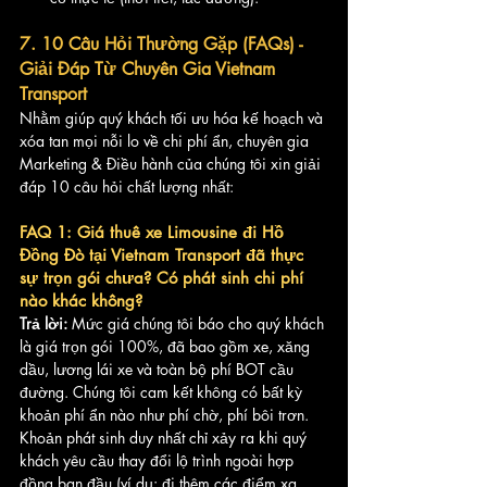
7. 10 Câu Hỏi Thường Gặp (FAQs) - 
Giải Đáp Từ Chuyên Gia Vietnam 
Transport
Nhằm giúp quý khách tối ưu hóa kế hoạch và 
xóa tan mọi nỗi lo về chi phí ẩn, chuyên gia 
Marketing & Điều hành của chúng tôi xin giải 
đáp 10 câu hỏi chất lượng nhất:
FAQ 1: Giá thuê xe Limousine đi Hồ 
Đồng Đò tại Vietnam Transport đã thực 
sự trọn gói chưa? Có phát sinh chi phí 
nào khác không?
Trả lời:
 Mức giá chúng tôi báo cho quý khách 
là giá trọn gói 100%, đã bao gồm xe, xăng 
dầu, lương lái xe và toàn bộ phí BOT cầu 
đường. Chúng tôi cam kết không có bất kỳ 
khoản phí ẩn nào như phí chờ, phí bôi trơn. 
Khoản phát sinh duy nhất chỉ xảy ra khi quý 
khách yêu cầu thay đổi lộ trình ngoài hợp 
đồng ban đầu (ví dụ: đi thêm các điểm xa 