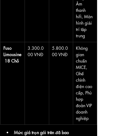
Âm 
thanh 
hifi, Màn 
hình giải 
trí tập 
trung
Fuso 
3.300.0
5.800.0
Không 
Limousine
00 VNĐ
00 VNĐ
gian 
 18 Chỗ
chuẩn 
MICE, 
Ghế 
chỉnh 
điện cao 
cấp, Phù 
hợp 
đoàn VIP 
doanh 
nghiệp
Mức giá trọn gói trên đã bao 