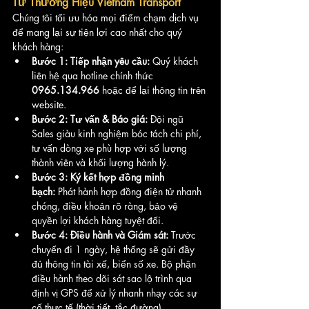
Từ Thương Hiệu Vietnam Transport
Chúng tôi tối ưu hóa mọi điểm chạm dịch vụ 
để mang lại sự tiện lợi cao nhất cho quý 
khách hàng:
Bước 1: Tiếp nhận yêu cầu:
 Quý khách 
liên hệ qua hotline chính thức 
0965.134.966
 hoặc để lại thông tin trên 
website.
Bước 2: Tư vấn & Báo giá:
 Đội ngũ 
Sales giàu kinh nghiệm bóc tách chi phí, 
tư vấn dòng xe phù hợp với số lượng 
thành viên và khối lượng hành lý.
Bước 3: Ký kết hợp đồng minh 
bạch:
 Phát hành hợp đồng điện tử nhanh 
chóng, điều khoản rõ ràng, bảo vệ 
quyền lợi khách hàng tuyệt đối.
Bước 4: Điều hành và Giám sát:
 Trước 
chuyến đi 1 ngày, hệ thống sẽ gửi đầy 
đủ thông tin tài xế, biển số xe. Bộ phận 
điều hành theo dõi sát sao lộ trình qua 
định vị GPS để xử lý nhanh nhạy các sự 
cố thực tế (thời tiết, tắc đường).