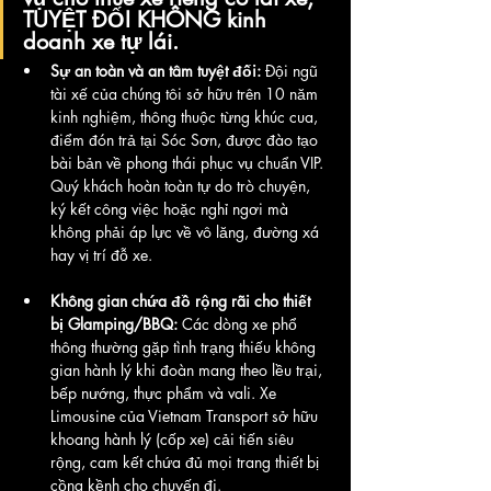
TUYỆT ĐỐI KHÔNG kinh 
doanh xe tự lái
.
Sự an toàn và an tâm tuyệt đối:
 Đội ngũ 
tài xế của chúng tôi sở hữu trên 10 năm 
kinh nghiệm, thông thuộc từng khúc cua, 
điểm đón trả tại Sóc Sơn, được đào tạo 
bài bản về phong thái phục vụ chuẩn VIP. 
Quý khách hoàn toàn tự do trò chuyện, 
ký kết công việc hoặc nghỉ ngơi mà 
không phải áp lực về vô lăng, đường xá 
hay vị trí đỗ xe.
Không gian chứa đồ rộng rãi cho thiết 
bị Glamping/BBQ:
 Các dòng xe phổ 
thông thường gặp tình trạng thiếu không 
gian hành lý khi đoàn mang theo lều trại, 
bếp nướng, thực phẩm và vali. Xe 
Limousine của Vietnam Transport sở hữu 
khoang hành lý (cốp xe) cải tiến siêu 
rộng, cam kết chứa đủ mọi trang thiết bị 
cồng kềnh cho chuyến đi.