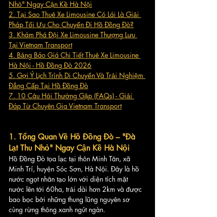
Nhỏ" Ngay Cận Kề Hà Nội
2. Tại Sao Thuê Xe Limousine Có Lái Là Giải 
Pháp Tối Ưu Cho Chuyến Đi Hồ Đồng Đò?
3. Khám Phá Đội Xe Limousine Thượng Lưu 
Tại Vietnam Transport
4. Bảng Báo Giá Chi Tiết Thuê Xe Limousine 
Hà Nội - Hồ Đồng Đò 2026
5. Gợi Ý Lịch Trình Di Chuyển Và Trải Nghiệm 
Đẳng Cấp Tại Hồ Đồng Đò
7. 10 Câu Hỏi Thường Gặp (FAQs) - Giải 
Đáp Từ Chuyên Gia Vietnam Transport
1. Tổng Quan Về Hồ Đồng Đò – "Đà 
Lạt Thu Nhỏ" Ngay Cận Kề Hà Nội
Hồ Đồng Đò tọa lạc tại thôn Minh Tân, xã 
Minh Trí, huyện Sóc Sơn, Hà Nội. Đây là hồ 
nước ngọt nhân tạo lớn với diện tích mặt 
nước lên tới 60ha, trải dài hơn 2km và được 
bao bọc bởi những thung lũng nguyên sơ 
cùng rừng thông xanh ngút ngàn.