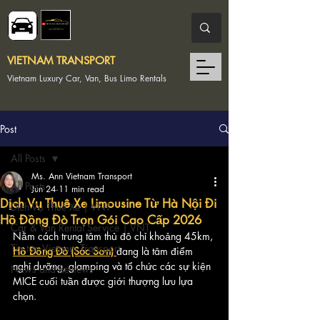
VIETNAM TRANSPORT
Vietnam Luxury Car, Van, Bus Limo Rentals
Post
All Posts
Ms. Ann Vietnam Transport
All Posts
Jun 24
11 min read
Dịch Vụ Thuê Xe Limousine Từ Hà Nội Đi
Dịch Vụ Thuê Xe | VNT
Hồ Đồng Đò Trọn Gói Cao Cấp 2026
Car & Van Rental Service | VNT
Nằm cách trung tâm thủ đô chỉ khoảng 45km, 
Tin tức Vietnam Transport
Hồ Đồng Đò (Sóc Sơn)
đang là tâm điểm 
nghỉ dưỡng, glamping và tổ chức các sự kiện 
News and Reviews
MICE cuối tuần được giới thượng lưu lựa 
chọn. 