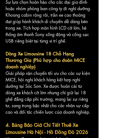
Sự lựa chọn hoàn hảo cho các đại gia đình 
hoặc nhóm phòng ban công ty đi nghỉ dưỡng. 
Khoang cabin rộng rãi, trần xe cao thoáng 
đạt giúp hành khách di chuyển dễ dàng bên 
trong xe. Tích hợp màn hình LCD cỡ lớn, hệ 
thống âm thanh Sony sống động và cổng sạc 
USB riêng biệt tại từng vị trí ghế.
Dòng Xe Limousine 18 Chỗ Hạng 
Thương Gia (Phù hợp cho đoàn MICE 
doanh nghiệp)
Giải pháp vận chuyển tối ưu cho các sự kiện 
MICE, hội nghị khách hàng kết hợp nghỉ 
dưỡng tại Sóc Sơn. Xe được hoán cải từ 
dòng xe khách cỡ lớn nhưng chỉ giữ lại 18 
ghế đẳng cấp phi trường, mang lại sự riêng 
tư, sang trọng bậc nhất cho các nhân sự cấp 
cao và đối tác chiến lược của doanh nghiệp.
4. Bảng Báo Giá Chi Tiết Thuê Xe 
Limousine Hà Nội - Hồ Đồng Đò 2026