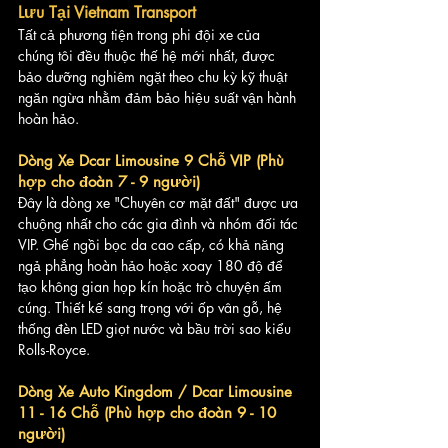
Lưu Tại Vietnam Transport
Tất cả phương tiện trong phi đội xe của 
chúng tôi đều thuộc thế hệ mới nhất, được 
bảo dưỡng nghiêm ngặt theo chu kỳ kỹ thuật 
ngăn ngừa nhằm đảm bảo hiệu suất vận hành 
hoàn hảo.
Dòng Xe Dcar Limousine 9 Chỗ VIP (Phù 
hợp cho đoàn 7 - 9 người)
Đây là dòng xe "Chuyên cơ mặt đất" được ưa 
chuộng nhất cho các gia đình và nhóm đối tác 
VIP. Ghế ngồi bọc da cao cấp, có khả năng 
ngả phẳng hoàn hảo hoặc xoay 180 độ để 
tạo không gian họp kín hoặc trò chuyện ấm 
cúng. Thiết kế sang trọng với ốp vân gỗ, hệ 
thống đèn LED giọt nước và bầu trời sao kiểu 
Rolls-Royce.
Dòng Xe Auto Kingdom / Dcar Limousine 
11 - 16 Chỗ (Phù hợp cho đoàn 9 - 10 
người)