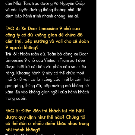
cầu Nhật Tân, trục đường Võ Nguyên Giáp 
và các tuyến đường thông thoáng nhất để 
đảm bảo hành trình nhanh chóng, êm ái.
FAQ 4: Xe Dcar Limousine 9 chỗ của 
công ty có đủ không gian để chứa đồ 
cắm trại, bếp nướng và vali cho cả đoàn 
9 người không?
Trả lời:
 Hoàn toàn đủ. Toàn bộ dòng xe Dcar 
Limousine 9 chỗ của Vietnam Transport đều 
được thiết kế cải tiến với phần cốp sau siêu 
rộng. Khoang hành lý này có thể chứa thoải 
mái 6 - 8 vali cỡ lớn cùng các thiết bị cắm trại 
gọn gàng, thùng đá, bếp nướng mà không hề 
xâm lấn vào không gian ngồi của hành khách 
trong cabin.
FAQ 5: Điểm đón trả khách tại Hà Nội 
được quy định như thế nào? Chúng tôi 
có thể đón ở nhiều điểm khác nhau trong 
nội thành không?