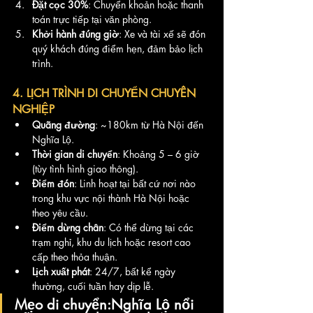
Đặt cọc 30%
: Chuyển khoản hoặc thanh 
toán trực tiếp tại văn phòng.
Khởi hành đúng giờ
: Xe và tài xế sẽ đón 
quý khách đúng điểm hẹn, đảm bảo lịch 
trình.
4. LỊCH TRÌNH DI CHUYỂN CHUYÊN 
NGHIỆP
Quãng đường
: ~180km từ Hà Nội đến 
Nghĩa Lộ.
Thời gian di chuyển
: Khoảng 5 – 6 giờ 
(tùy tình hình giao thông).
Điểm đón
: Linh hoạt tại bất cứ nơi nào 
trong khu vực nội thành Hà Nội hoặc 
theo yêu cầu.
Điểm dừng chân
: Có thể dừng tại các 
trạm nghỉ, khu du lịch hoặc resort cao 
cấp theo thỏa thuận.
Lịch xuất phát
: 24/7, bất kể ngày 
thường, cuối tuần hay dịp lễ.
Mẹo di chuyển
:Nghĩa Lộ nổi 