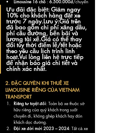
Limousine 16 chỗ 
: 
6.500.000đ
/chuyến
Ưu đãi đặc biệt
: Giảm ngay 
10%
 cho khách hàng 
đặt xe 
trước 7 ngày
.
Lưu ý
:Giá trên 
đã bao gồm chi phí xăng dầu, 
phí cầu đường, bến bãi và 
lương tài xế.Giá có thể thay 
đổi tùy thời điểm lễ/tết hoặc 
theo yêu cầu lịch trình linh 
hoạt.Vui lòng liên hệ trực tiếp 
để nhận báo giá chi tiết và 
chính xác nhất.
2. ĐẶC QUYỀN KHI THUÊ XE 
LIMOUSINE RIÊNG CỦA VIETNAM 
TRANSPORT
Riêng tư tuyệt đối
: Toàn bộ xe thuộc sở 
hữu riêng của quý khách trong suốt 
chuyến đi, không ghép khách hay đón 
khách dọc đường.
Đội xe đời mới 2023 – 2024
: Tất cả xe 