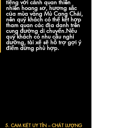
tiếng với cảnh quan thiên 
nhiên hoang sơ, hương sắc 
của mùa vàng Mù Cang Chải, 
nên quý khách có thể kết hợp 
tham quan các địa danh trên 
cung đường di chuyển.Nếu 
quý khách có nhu cầu nghỉ 
dưỡng, tài xế sẽ hỗ trợ gợi ý 
điểm dừng phù hợp.
5. CAM KẾT UY TÍN – CHẤT LƯỢNG 