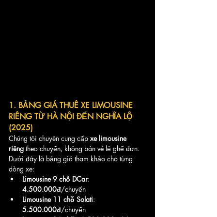
1. BẢNG GIÁ THUÊ XE LIMOUSINE 
RIÊNG TỪ HÀ NỘI ĐẾN NGHĨA LỘ 
(2025)
Chúng tôi chuyên cung cấp 
xe limousine 
riêng
 theo chuyến, không bán vé lẻ ghế đơn. 
Dưới đây là bảng giá tham khảo cho từng 
dòng xe:
Limousine 9 chỗ DCar
: 
4.500.000đ
/chuyến
Limousine 11 chỗ Solati
: 
5.500.000đ
/chuyến