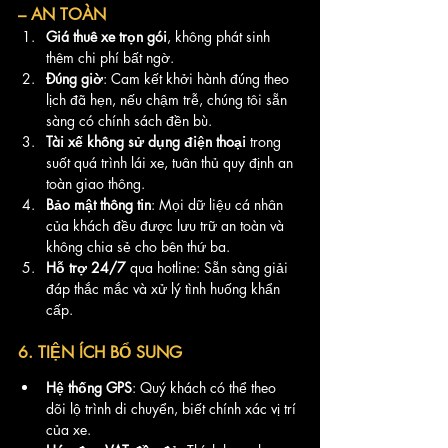
– AN TOÀN
Giá thuê xe trọn gói
, không phát sinh 
thêm chi phí bất ngờ.
Đúng giờ
: Cam kết khởi hành đúng theo 
lịch đã hẹn, nếu chậm trễ, chúng tôi sẵn 
sàng có chính sách đền bù.
Tài xế không sử dụng điện thoại
 trong 
suốt quá trình lái xe, tuân thủ quy định an 
toàn giao thông.
Bảo mật thông tin
: Mọi dữ liệu cá nhân 
của khách đều được lưu trữ an toàn và 
không chia sẻ cho bên thứ ba.
Hỗ trợ 24/7
 qua hotline: Sẵn sàng giải 
đáp thắc mắc và xử lý tình huống khẩn 
cấp.
6. TIỆN ÍCH BỔ SUNG
Hệ thống GPS
: Quý khách có thể theo 
dõi lộ trình di chuyển, biết chính xác vị trí 
của xe.