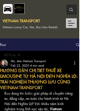
VIETNAM TRANSPORT
Vietnam Luxury Car, Van, Bus Limo Rentals
Post
All Posts
Ms. Ann Vietnam Transport
All Posts
Feb 23, 2025
4 min read
HƯỚNG DẪN CHI TIẾT THUÊ XE
Dịch Vụ Thuê Xe | VNT
LIMOUSINE TỪ HÀ NỘI ĐẾN NGHĨA LỘ:
Car & Van Rental Service | VNT
TRẢI NGHIỆM THƯỢNG LƯU CÙNG
Tin tức Vietnam Transport
VIETNAM TRANSPORT
News and Reviews
Bạn đang tìm kiếm giải pháp di chuyển riêng 
tư, đẳng cấp, an toàn cho hành trình từ Hà 
Nội đến Nghĩa Lộ? Với nhiều năm kinh 
nghiệm trong lĩnh vực vận tải, 
Vietnam 