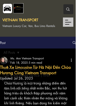
VIETNAM TRANSPORT
Vietnam Luxury Car, Van, Bus Limo Rentals
Post
All Posts
Ms. Ann Vietnam Transport
All Posts
Feb 18, 2025
5 min read
Thuê Xe Limousine Từ Hà Nội Đến Chùa
Dịch Vụ Thuê Xe | VNT
Hương Cùng Vietnam Transport
Car & Van Rental Service | VNT
Updated:
Jul 26, 2025
Tin tức Vietnam Transport
Chùa Hương là một trong những điểm đến 
tâm linh nổi tiếng nhất miền Bắc, nơi thu hút 
News and Reviews
hàng triệu du khách thập phương mỗi năm 
bởi cảnh sắc thiên nhiên thơ mộng và không 
khí linh thiêng. Nếu bạn đang tìm kiếm một 