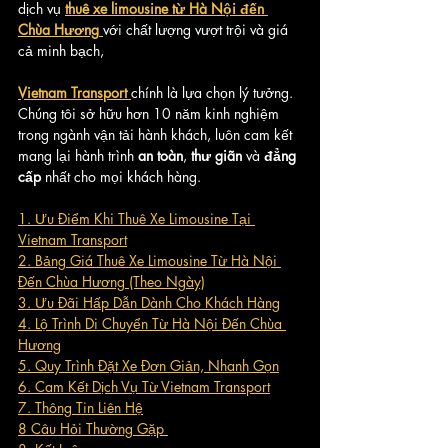
dịch vụ 
thuê xe limousine từ Hà Nội đến 
Chùa Hương
với chất lượng vượt trội và giá 
cả minh bạch,
Vietnam Transport
chính là lựa chọn lý tưởng. 
Chúng tôi sở hữu hơn 10 năm kinh nghiệm 
trong ngành vận tải hành khách, luôn cam kết 
mang lại hành trình 
an toàn
, 
thư giãn
 và 
đẳng 
cấp
 nhất cho mọi khách hàng.
1. Ưu Điểm Khi Thuê Xe Limousine Tại 
Vietnam Transport
2. Bảng Giá Thuê Xe Limousine Từ Hà Nội 
Đến Chùa Hương (Theo Ngày)
3. Ưu Đãi Hấp Dẫn Dành Cho Khách Hàng
4. Lộ Trình Di Chuyển Từ Hà Nội Đến Chùa 
Hương
5. Quy Trình Đặt Xe Đơn Giản, Nhanh Gọn
6. Cam Kết Dịch Vụ Từ Vietnam Transport
7. Thông Tin Liên Hệ
8 Câu Hỏi Thường Gặp 