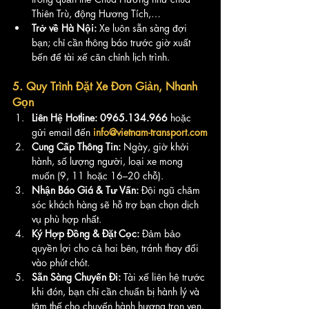
Thiên Trù, động Hương Tích,…
Trở về Hà Nội:
 Xe luôn sẵn sàng đợi 
bạn; chỉ cần thông báo trước giờ xuất 
bến để tài xế căn chỉnh lịch trình.
5. Quy Trình Đặt Xe Đơn Giản, Nhanh 
Gọn
Liên Hệ Hotline:
0965.134.966
 hoặc 
gửi email đến 
info@vietnam-transport.com
Cung Cấp Thông Tin:
 Ngày, giờ khởi 
hành, số lượng người, loại xe mong 
muốn (9, 11 hoặc 16–20 chỗ).
Nhận Báo Giá & Tư Vấn:
 Đội ngũ chăm 
sóc khách hàng sẽ hỗ trợ bạn chọn dịch 
vụ phù hợp nhất.
Ký Hợp Đồng & Đặt Cọc:
 Đảm bảo 
quyền lợi cho cả hai bên, tránh thay đổi 
vào phút chót.
Sẵn Sàng Chuyến Đi:
 Tài xế liên hệ trước 
khi đón, bạn chỉ cần chuẩn bị hành lý và 
tâm thế cho chuyến hành hương trọn vẹn.