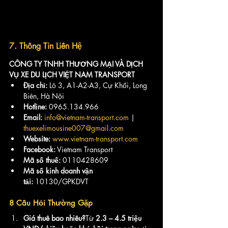
7. Thông Tin Liên Hệ
CÔNG TY TNHH THƯƠNG MẠI VÀ DỊCH 
VỤ XE DU LỊCH VIỆT NAM TRANSPORT
Địa chỉ:
 Lô 3, A1-A2-A3, Cự Khối, Long 
Biên, Hà Nội
Hotline:
 0965.134.966
Email:
info@vietnam-transport.com
 | 
thuexelimousine007@gmail.com
Website:
www.vietnam-transport.com
Facebook:
 Vietnam Transport
Mã số thuế:
 0110428609
Mã số kinh doanh vận 
tải:
 10130/GPKDVT
8 Câu Hỏi Thường Gặp 
Giá thuê bao nhiêu?
Từ 
2.3 – 4.5 triệu 