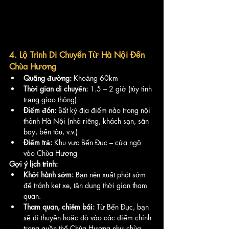
4. Lộ Trình Di Chuyển Từ Hà Nội Đến 
Chùa Hương
Quãng đường:
 Khoảng 60km
Thời gian di chuyển:
 1.5 – 2 giờ (tùy tình 
trạng giao thông)
Điểm đón:
 Bất kỳ địa điểm nào trong nội 
thành Hà Nội (nhà riêng, khách sạn, sân 
bay, bến tàu, v.v.)
Điểm trả:
 Khu vực Bến Đục – cửa ngõ 
vào Chùa Hương
Gợi ý lịch trình:
Khởi hành sớm:
 Bạn nên xuất phát sớm 
để tránh kẹt xe, tận dụng thời gian tham 
quan.
Tham quan, chiêm bái:
 Từ Bến Đục, bạn 
sẽ đi thuyền hoặc đò vào các điểm chính 
trong quần thể Chùa Hương như chùa 