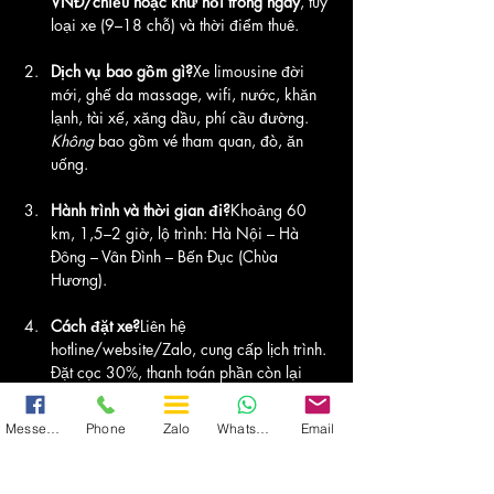
VNĐ/chiều hoặc khứ hồi trong ngày
, tùy 
loại xe (9–18 chỗ) và thời điểm thuê.
Dịch vụ bao gồm gì?
Xe limousine đời 
mới, ghế da massage, wifi, nước, khăn 
lạnh, tài xế, xăng dầu, phí cầu đường. 
Không
 bao gồm vé tham quan, đò, ăn 
uống.
Hành trình và thời gian đi?
Khoảng 60 
km, 1,5–2 giờ, lộ trình: Hà Nội – Hà 
Đông – Vân Đình – Bến Đục (Chùa 
Hương).
Cách đặt xe?
Liên hệ 
hotline/website/Zalo, cung cấp lịch trình. 
Đặt cọc 30%, thanh toán phần còn lại 
sau chuyến đi.
Messenger
Phone
Zalo
WhatsApp
Email
Chính sách hủy?
Hủy trước 5 ngày: hoàn 
100% cọc.Hủy 1–5 ngày: mất 50% 
cọc.Hủy <1 ngày: mất 100% cọc.