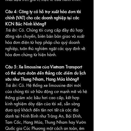
Câu 4: Công ty có hỗ trợ xuất hóa đơn tài 
chính (VAT) cho các doanh nghiệp tại các 
KCN Bắc Ninh không?
Trả lời:
 Có. Chúng tôi cung cấp đầy đủ hợp 
đồng vận chuyển, biên bản bàn giao và xuất 
hóa đơn điện tử hợp pháp cho quý doanh 
nghiệp, tuân thủ nghiêm ngặt các quy định về 
hóa đơn chứng từ hiện hành.
Câu 5: Xe limousine của Vietnam Transport 
có thể đưa đoàn đến thẳng các điểm du lịch 
sâu như Thung Nham, Hang Múa không?
Trả lời:
 Có. Hệ thống xe limousine đời mới 
của chúng tôi sở hữu động cơ mạnh mẽ và hệ 
thống giảm xóc bầu hơi cao cấp, kết hợp 
kinh nghiệm dày dặn của tài xế, sẵn sàng 
đưa quý khách đến tận nơi tất cả các địa 
danh tại Ninh Bình như Tràng An, Bái Đính, 
Tam Cốc, Hang Múa, Thung Nham hay Vườn 
Quốc gia Cúc Phương một cách an toàn, êm 