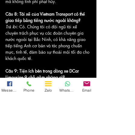
mà không tính phí phạt hủy.
Câu 8: Tài xế của Vietnam Transport có thể 
giao tiếp bằng tiếng nước ngoài không?
Trả lời:
 Có. Chúng tôi có đội ngũ tài xế 
chuyên trách phục vụ các đoàn chuyên gia 
nước ngoài tại Bắc Ninh, có khả năng giao 
tiếp tiếng Anh cơ bản và tác phong chuẩn 
mực, tinh tế, đảm bảo sự thoải mái tối đa cho 
khách quốc tế.
Câu 9: Tiện ích bên trong dòng xe DCar 
Limousine 9 chỗ gồm những gì?
Trả lời:
 Xe được trang bị hệ thống ghế bọc da 
phân khúc hạng thương gia có tích hợp tính 
Messenger
Phone
Zalo
WhatsApp
Email
năng massage đa chế độ, cổng sạc USB tại 
mỗi vị trí ngồi, hệ thống Wi-Fi 4G tốc độ cao 
miễn phí, màn hình giải trí trung tâm sắc nét 
và tủ lạnh mini phục vụ nước suối, khăn lạnh 
suốt hành trình.
Câu 10: Tôi có thể liên hệ đặt xe và nhận tư 