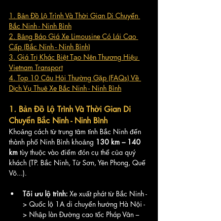
1. Bản Đồ Lộ Trình Và Thời Gian Di Chuyển 
Bắc Ninh - Ninh Bình
2. Bảng Báo Giá Xe Limousine Có Lái Cao 
Cấp (Bắc Ninh - Ninh Bình)
3. Giá Trị Khác Biệt Tạo Nên Thương Hiệu 
Vietnam Transport
4. Top 10 Câu Hỏi Thường Gặp (FAQs) Về 
Dịch Vụ Thuê Xe Bắc Ninh - Ninh Bình
1. Bản Đồ Lộ Trình Và Thời Gian Di 
Chuyển Bắc Ninh - Ninh Bình
Khoảng cách từ trung tâm tỉnh Bắc Ninh đến 
thành phố Ninh Bình khoảng 
130 km – 140 
km
 tùy thuộc vào điểm đón cụ thể của quý 
khách (TP. Bắc Ninh, Từ Sơn, Yên Phong, Quế 
Võ...).
Tối ưu lộ trình:
 Xe xuất phát từ Bắc Ninh -
> Quốc lộ 1A di chuyển hướng Hà Nội -
> Nhập làn Đường cao tốc Pháp Vân – 