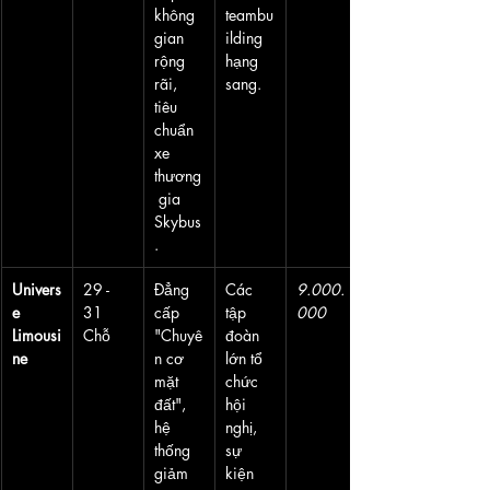
không 
teambu
gian 
ilding 
rộng 
hạng 
rãi, 
sang.
tiêu 
chuẩn 
xe 
thương
 gia 
Skybus
.
Univers
29 - 
Đẳng 
Các 
9.000.
e 
31 
cấp 
tập 
000
Limousi
Chỗ
"Chuyê
đoàn 
ne
n cơ 
lớn tổ 
mặt 
chức 
đất", 
hội 
hệ 
nghị, 
thống 
sự 
giảm 
kiện 