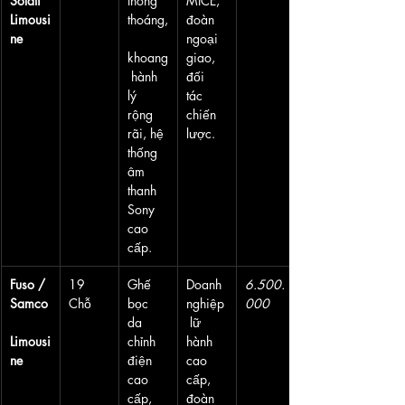
Solati 
thông 
MICE, 
Limousi
thoáng,
đoàn 
ne
ngoại 
khoang
giao, 
 hành 
đối 
lý 
tác 
rộng 
chiến 
rãi, hệ 
lược.
thống 
âm 
thanh 
Sony 
cao 
cấp.
Fuso / 
19 
Ghế 
Doanh 
6.500.
Samco
Chỗ
bọc 
nghiệp
000
da 
 lữ 
Limousi
chỉnh 
hành 
ne
điện 
cao 
cao 
cấp, 
cấp, 
đoàn 