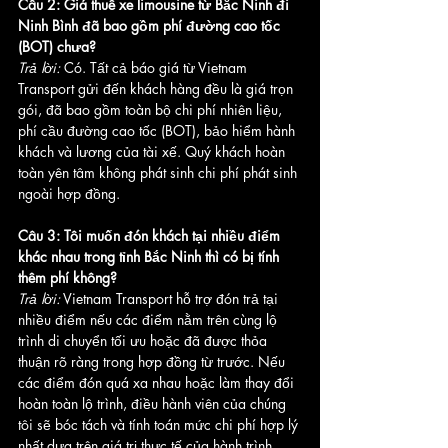
Câu 2: Giá thuê xe limousine từ Bắc Ninh đi 
Ninh Bình đã bao gồm phí đường cao tốc 
(BOT) chưa?
Trả lời:
 Có. Tất cả báo giá từ Vietnam 
Transport gửi đến khách hàng đều là giá trọn 
gói, đã bao gồm toàn bộ chi phí nhiên liệu, 
phí cầu đường cao tốc (BOT), bảo hiểm hành 
khách và lương của tài xế. Quý khách hoàn 
toàn yên tâm không phát sinh chi phí phát sinh 
ngoài hợp đồng.
Câu 3: Tôi muốn đón khách tại nhiều điểm 
khác nhau trong tỉnh Bắc Ninh thì có bị tính 
thêm phí không?
Trả lời:
 Vietnam Transport hỗ trợ đón trả tại 
nhiều điểm nếu các điểm nằm trên cùng lộ 
trình di chuyển tối ưu hoặc đã được thỏa 
thuận rõ ràng trong hợp đồng từ trước. Nếu 
các điểm đón quá xa nhau hoặc làm thay đổi 
hoàn toàn lộ trình, điều hành viên của chúng 
tôi sẽ bóc tách và tính toán mức chi phí hợp lý 
nhất dựa trên giá trị thực tế của hành trình.