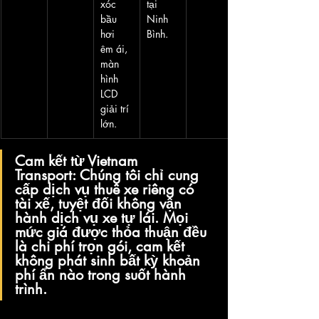
xóc 
tại 
bầu 
Ninh 
hơi 
Bình.
êm ái, 
màn 
hình 
LCD 
giải trí 
lớn.
Cam kết từ Vietnam 
Transport:
 Chúng tôi 
chỉ cung 
cấp dịch vụ thuê xe riêng có 
tài xế
, tuyệt đối không vận 
hành dịch vụ xe tự lái. Mọi 
mức giá được thỏa thuận đều 
là chi phí trọn gói, cam kết 
không phát sinh bất kỳ khoản 
phí ẩn nào trong suốt hành 
trình.