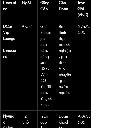
Limousi
Ngồi
Đẳng 
Cho 
Trọn 
ne
Cấp
Đoàn
Gói 
(VND)
DCar 
9 Chỗ
Ghế 
Ban 
3.500.
Vip 
massa
lãnh 
000
Lounge
ge 
đạo 
cao 
doanh 
Limousi
cấp, 
nghiệp
ne
cổng 
, gia 
sạc 
đình 
USB, 
VIP, 
Wi-Fi 
chuyên
4G 
 gia 
tốc độ 
nước 
cao, 
ngoài.
tủ lạnh 
mini.
Hyund
12  
Trần 
Đoàn 
4.000.
ai 
Chỗ
cao 
khách 
000