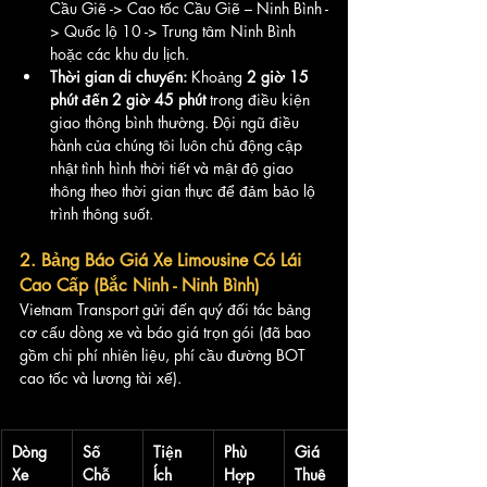
Cầu Giẽ -> Cao tốc Cầu Giẽ – Ninh Bình -
> Quốc lộ 10 -> Trung tâm Ninh Bình 
hoặc các khu du lịch.
Thời gian di chuyển:
 Khoảng 
2 giờ 15 
phút đến 2 giờ 45 phút
 trong điều kiện 
giao thông bình thường. Đội ngũ điều 
hành của chúng tôi luôn chủ động cập 
nhật tình hình thời tiết và mật độ giao 
thông theo thời gian thực để đảm bảo lộ 
trình thông suốt.
2. Bảng Báo Giá Xe Limousine Có Lái 
Cao Cấp (Bắc Ninh - Ninh Bình)
Vietnam Transport gửi đến quý đối tác bảng 
cơ cấu dòng xe và báo giá trọn gói (đã bao 
gồm chi phí nhiên liệu, phí cầu đường BOT 
cao tốc và lương tài xế).
Dòng 
Số 
Tiện 
Phù 
Giá 
Xe 
Chỗ 
Ích 
Hợp 
Thuê 