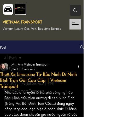
VIETNAM TRANSPORT
Vietnam Luxury Car, Van, Bus Limo Rentals
Post
All Posts
Ms. Ann Vietnam Transport
All Posts
Jun 18
7 min read
Thuê Xe Limousine Từ Bắc Ninh Đi Ninh
Dịch Vụ Thuê Xe | VNT
Bình Trọn Gói Cao Cấp | Vietnam
Car & Van Rental Service | VNT
Transport
Tin tức Vietnam Transport
Nhu cầu di chuyển từ thủ phủ công nghiệp 
Bắc Ninh đến thiên đường di sản Ninh Bình 
News and Reviews
(Tràng An, Bái Đính, Tam Cốc...) đang ngày 
càng tăng cao, đặc biệt là phân khúc lữ hành 
cao cấp, đoàn chuyên gia nước ngoài và các 