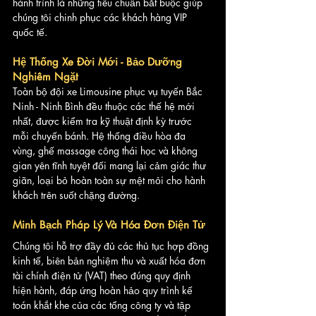
hành trình là những tiêu chuẩn bắt buộc giúp 
chúng tôi chinh phục các khách hàng VIP 
quốc tế.
Hệ Thống Xe Đời Mới - Bảo Dưỡng 
Nghiêm Ngặt
Toàn bộ đội xe Limousine phục vụ tuyến Bắc 
Ninh - Ninh Bình đều thuộc các thế hệ mới 
nhất, được kiểm tra kỹ thuật định kỳ trước 
mỗi chuyến bánh. Hệ thống điều hòa đa 
vùng, ghế massage công thái học và không 
gian yên tĩnh tuyệt đối mang lại cảm giác thư 
giãn, loại bỏ hoàn toàn sự mệt mỏi cho hành 
khách trên suốt chặng đường.
Minh Bạch Pháp Lý Và Hóa Đơn Điện Tử
Chúng tôi hỗ trợ đầy đủ các thủ tục hợp đồng 
kinh tế, biên bản nghiệm thu và xuất hóa đơn 
tài chính điện tử (VAT) theo đúng quy định 
hiện hành, đáp ứng hoàn hảo quy trình kế 
toán khắt khe của các tổng công ty và tập 