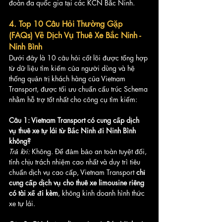
đoàn đa quốc gia tại các KCN Bắc Ninh.
4. Top 10 Câu Hỏi Thường Gặp 
(FAQs) Về Dịch Vụ Thuê Xe Bắc Ninh - 
Ninh Bình
Dưới đây là 10 câu hỏi cốt lõi được tổng hợp 
từ dữ liệu tìm kiếm của người dùng và hệ 
thống quản trị khách hàng của Vietnam 
Transport, được tối ưu chuẩn cấu trúc Schema 
nhằm hỗ trợ tốt nhất cho công cụ tìm kiếm:
Câu 1: Vietnam Transport có cung cấp dịch 
vụ thuê xe tự lái từ Bắc Ninh đi Ninh Bình 
không?
Trả lời:
 Không. Để đảm bảo an toàn tuyệt đối, 
tính chịu trách nhiệm cao nhất và duy trì tiêu 
chuẩn dịch vụ cao cấp, Vietnam Transport 
chỉ 
cung cấp dịch vụ cho thuê xe limousine riêng 
có tài xế đi kèm
, không kinh doanh hình thức 
xe tự lái.