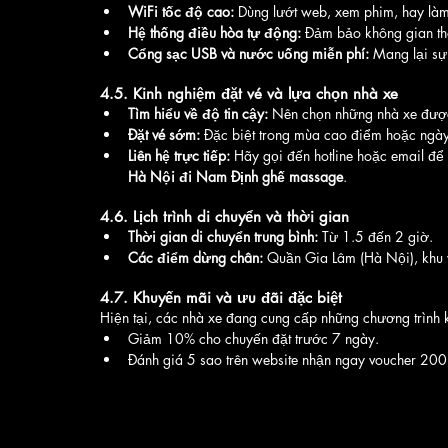
WiFi tốc độ cao:
 Dùng lướt web, xem phim, hay làm 
Hệ thống điều hòa tự động:
 Đảm bảo không gian th
Cổng sạc USB và nước uống miễn phí:
 Mang lại sự 
4.5. Kinh nghiệm đặt vé và lựa chọn nhà xe
Tìm hiểu về độ tin cậy:
 Nên chọn những nhà xe được
Đặt vé sớm:
 Đặc biệt trong mùa cao điểm hoặc ngày
Liên hệ trực tiếp:
 Hãy gọi đến hotline hoặc email để n
Hà Nội đi Nam Định ghế massage
.
4.6. Lịch trình di chuyển và thời gian
Thời gian di chuyển trung bình:
 Từ 1.5 đến 2 giờ.
Các điểm dừng chân:
 Quần Gia Lâm (Hà Nội), khu
4.7. Khuyến mãi và ưu đãi đặc biệt
Hiện tại, các nhà xe đang cung cấp những chương trình
Giảm 10% cho chuyến đặt trước 7 ngày.
Đánh giá 5 sao trên website nhận ngay voucher 20