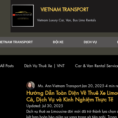
VIETNAM TRANSPORT
Vietnam Luxury Car, Van, Bus Limo Rentals
IETNAM TRANSPORT
ĐỘI XE
DỊCH VỤ
All Posts
Dịch Vụ Thuê Xe | VNT
Car & Van Rental Servi
Ms. Ann Vietnam Transport
Jan 20, 2025
4 min r
Hướng Dẫn Toàn Diện Về Thuê Xe Limo
Cả, Dịch Vụ và Kinh Nghiệm Thực Tế
Updated:
Jul 30, 2025
Dịch vụ thuê xe Limousine đời mới đã trở thành lựa chọ
kết hợp hoàn hảo giữa sự sang trọng và tiện nghi. Trong b