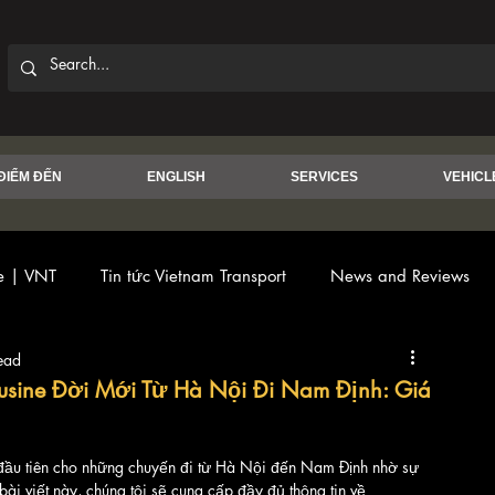
ĐIỂM ĐẾN
ENGLISH
SERVICES
VEHICL
ce | VNT
Tin tức Vietnam Transport
News and Reviews
ead
usine Đời Mới Từ Hà Nội Đi Nam Định: Giá
n đầu tiên cho những chuyến đi từ Hà Nội đến Nam Định nhờ sự 
ài viết này, chúng tôi sẽ cung cấp đầy đủ thông tin về 