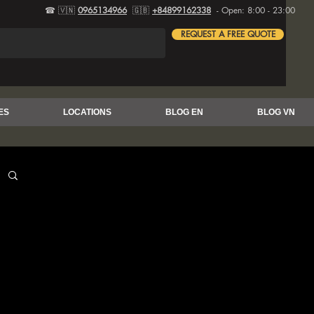
☎ 🇻🇳
0965134966
🇬🇧
+84899162338
- Open: 8:00 - 23:00
REQUEST A FREE QUOTE
ES
LOCATIONS
BLOG EN
BLOG VN