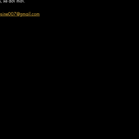
n, xe đời mới.
ousine007@gmail.com