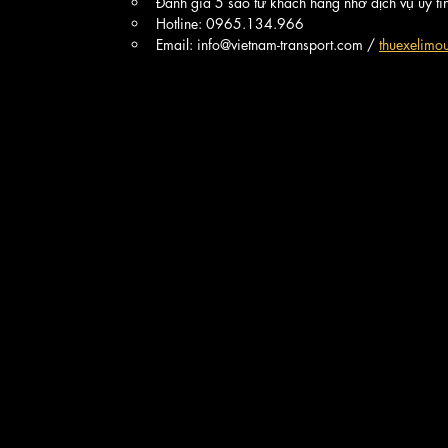
Đánh giá 5 sao từ khách hàng nhờ dịch vụ uy tí
Hotline: 0965.134.966
Email: info@vietnam-transport.com / 
thuexelim