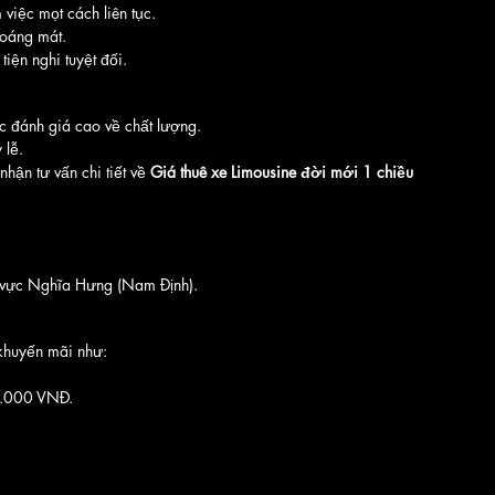
việc mọt cách liên tục.
oáng mát.
tiện nghi tuyệt đối.
 đánh giá cao về chất lượng.
 lễ.
hận tư vấn chi tiết về 
Giá thuê xe Limousine đời mới 1 chiều 
 vực Nghĩa Hưng (Nam Định).
 khuyến mãi như:
0.000 VNĐ.