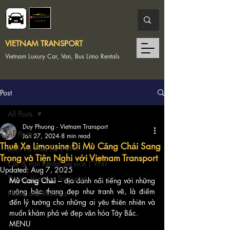
VIETNAM TRANSPORT
Vietnam Luxury Car, Van, Bus Limo Rentals
Post
All Posts
Duy Phuong - Vietnam Transport
All Posts
Jan 27, 2024
8 min read
Thuê Xe Limousine Đi Mù Căng Chải Sang
Dịch Vụ Thuê Xe | VNT
Trọng và Tiện Nghi với Vietnam Transport
Car & Van Rental Service | VNT
Updated:
Aug 7, 2025
Tin tức Vietnam Transport
Mù Cang Chải
 – địa danh nổi tiếng với những 
ruộng bậc thang đẹp như tranh vẽ, là điểm 
News and Reviews
đến lý tưởng cho những ai yêu thiên nhiên và 
muốn khám phá vẻ đẹp văn hóa Tây Bắc. 
MENU