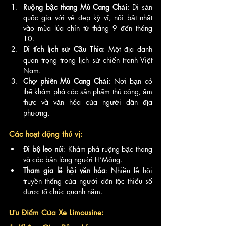
Ruộng bậc thang Mù Cang Chải
: Di sản 
quốc gia với vẻ đẹp kỳ vĩ, nổi bật nhất 
vào mùa lúa chín từ tháng 9 đến tháng 
10.
Di tích lịch sử Cầu Thia
: Một địa danh 
quan trọng trong lịch sử chiến tranh Việt 
Nam.
Chợ phiên Mù Cang Chải
: Nơi bạn có 
thể khám phá các sản phẩm thủ công, ẩm 
thực và văn hóa của người dân địa 
phương.
Các hoạt động thú vị:
Đi bộ leo núi
: Khám phá ruộng bậc thang 
và các bản làng người H’Mông.
Tham gia lễ hội văn hóa
: Nhiều lễ hội 
truyền thống của người dân tộc thiểu số 
được tổ chức quanh năm.
Ưu Điểm Của Xe Limousine: