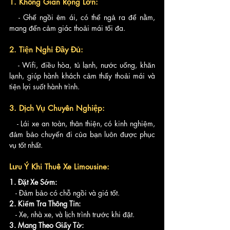
1. Không Gian Rộng Lớn:
   - Ghế ngồi êm ái, có thể ngả ra để nằm, 
mang đến cảm giác thoải mái tối đa.
2. Tiện Nghi Đầy Đủ:
   - Wifi, điều hòa, tủ lạnh, nước uống, khăn 
lạnh, giúp hành khách cảm thấy thoải mái và 
tiện lợi suốt hành trình.
3. Dịch Vụ Chuyên Nghiệp:
   - Lái xe an toàn, thân thiện, có kinh nghiệm, 
đảm bảo chuyến đi của bạn luôn được phục 
vụ tốt nhất.
Lưu Ý Khi Thuê Xe Limousine:
1. Đặt Xe Sớm:
   - Đảm bảo có chỗ ngồi và giá tốt.
2. Kiểm Tra Thông Tin:
   - Xe, nhà xe, và lịch trình trước khi đặt.
3. Mang Theo Giấy Tờ: