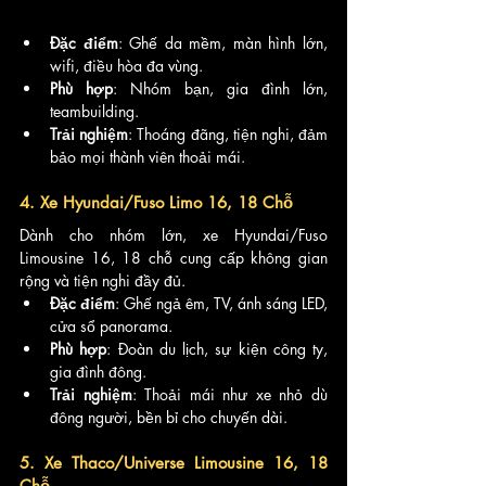
Đặc điểm
: Ghế da mềm, màn hình lớn, 
wifi, điều hòa đa vùng.
Phù hợp
: Nhóm bạn, gia đình lớn, 
teambuilding.
Trải nghiệm
: Thoáng đãng, tiện nghi, đảm 
bảo mọi thành viên thoải mái.
4. Xe Hyundai/Fuso Limo 16, 18 Chỗ
Dành cho nhóm lớn, xe Hyundai/Fuso 
Limousine 16, 18 chỗ cung cấp không gian 
rộng và tiện nghi đầy đủ.
Đặc điểm
: Ghế ngả êm, TV, ánh sáng LED, 
cửa sổ panorama.
Phù hợp
: Đoàn du lịch, sự kiện công ty, 
gia đình đông.
Trải nghiệm
: Thoải mái như xe nhỏ dù 
đông người, bền bỉ cho chuyến dài.
5. Xe Thaco/Universe Limousine 16, 18 
Chỗ