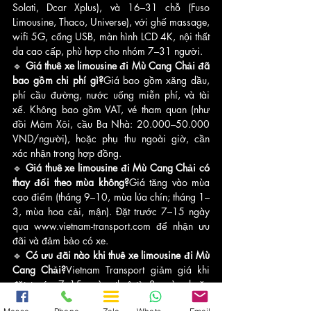
Solati, Dcar Xplus), và 16–31 chỗ (Fuso 
Limousine, Thaco, Universe), với ghế massage, 
wifi 5G, cổng USB, màn hình LCD 4K, nội thất 
da cao cấp, phù hợp cho nhóm 7–31 người.
🔹 
Giá thuê xe limousine đi Mù Cang Chải đã 
bao gồm chi phí gì?
Giá bao gồm xăng dầu, 
phí cầu đường, nước uống miễn phí, và tài 
xế. Không bao gồm VAT, vé tham quan (như 
đồi Mâm Xôi, cầu Ba Nhà: 20.000–50.000 
VND/người), hoặc phụ thu ngoài giờ, cần 
xác nhận trong hợp đồng.
🔹 
Giá thuê xe limousine đi Mù Cang Chải có 
thay đổi theo mùa không?
Giá tăng vào mùa 
cao điểm (tháng 9–10, mùa lúa chín; tháng 1–
3, mùa hoa cải, mận). Đặt trước 7–15 ngày 
qua www.vietnam-transport.com để nhận ưu 
đãi và đảm bảo có xe.
🔹 
Có ưu đãi nào khi thuê xe limousine đi Mù 
Cang Chải?
Vietnam Transport giảm giá khi 
đặt trước 7–15 ngày, thuê từ 3 ngày, hoặc 
nhiều xe. Khách hàng thân thiết nhận voucher 