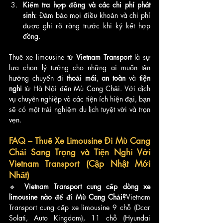
Kiểm tra hợp đồng và các chi phí phát 
sinh
: Đảm bảo mọi điều khoản và chi phí 
được ghi rõ ràng trước khi ký kết hợp 
đồng.
Thuê xe limousine từ 
Vietnam Transport
 là sự 
lựa chọn lý tưởng cho những ai muốn tận 
hưởng chuyến đi 
thoải mái
, 
an toàn
 và 
tiện 
nghi
 từ Hà Nội đến Mù Cang Chải. Với dịch 
vụ chuyên nghiệp và các tiện ích hiện đại, bạn 
sẽ có một trải nghiệm du lịch tuyệt vời và trọn 
vẹn.
FAQ – Thuê Xe Limousine Đi Mù Cang 
Chải Sang Trọng và Tiện Nghi Với 
Vietnam Transport (Cập Nhật Mới 
Nhất)
🔹 
Vietnam Transport cung cấp dòng xe 
limousine nào để đi Mù Cang Chải?
Vietnam 
Transport cung cấp xe limousine 9 chỗ (Dcar 
Solati, Auto Kingdom), 11 chỗ (Hyundai 