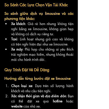
So Sánh Các Lựa Chọn Vận Tải Khác
So sánh giữa dịch vụ limousine và các 
phương tiện khác:
Xe khách
: Giá rẻ hơn nhưng không tiện 
nghi bằng xe limousine, không gian hẹp 
và không có dịch vụ riêng tư.
Taxi
: Linh hoạt nhưng giá cao và không 
có tiện nghi hiện đại như xe limousine.
Xe máy
: Phù hợp cho những ai yêu thích 
trải nghiệm mạo hiểm, nhưng không thoải 
mái cho hành trình dài.
Quy Trình Đặt Vé Dễ Dàng
Hướng dẫn từng bước đặt xe limousine
Chọn loại xe
: Dựa trên số lượng hành 
khách và nhu cầu tiện nghi.
Xác nhận thời gian và địa điểm đón
: Bạn 
có thể đặt xe qua 
hotline
 hoặc 
website
 của nhà xe.