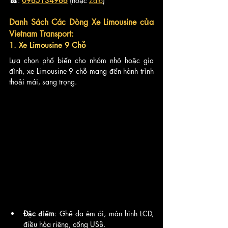
☎: 
0965134966
 (hoặc 
Zalo
)
Danh Sách Các Dòng Xe Limousine của 
Vietnam Transport:
1. Xe Limousine 9 Chỗ
Lựa chọn phổ biến cho nhóm nhỏ hoặc gia 
đình, xe Limousine 9 chỗ mang đến hành trình 
thoải mái, sang trọng.
Đặc điểm
: Ghế da êm ái, màn hình LCD, 
điều hòa riêng, cổng USB.