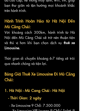
da cao cấp, hệ thống máy lạnh, wifi, tivi, giúp 
bạn thư giãn và tận hưởng mọi khoảnh khắc 
trên hành trình.
Hành Trình Hoàn Hảo từ Hà Nội Đến 
Mù Căng Chải:
Với khoảng cách 300km, hành trình từ Hà 
Nội đến Mù Căng Chải sẽ trở nên thuận tiện 
và thú vị hơn khi bạn chọn dịch vụ 
thuê xe 
Limousine. 
Thời gian di chuyển khoảng 6-7 tiếng sẽ trôi 
qua nhanh chóng và tiện lợi.
Bảng Giá Thuê Xe Limousine Đi Mù Căng 
Chải:
1. Hà Nội - Mù Cang Chải - Hà Nội
   - Thời Gian: 2 ngày
     - Xe Limousine 9 Chỗ: 7.500.000
     - Xe Limousine VIP Lounge 9 Chỗ/ Solati 9 