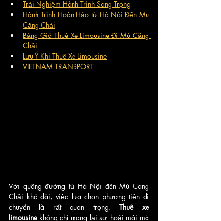
Trải Nghiệm Hành Trình Sang Trọng
Hành Trình Hoàn Hảo từ Hà Nội Đến Mù 
Căng Chải
Bảng Giá Thuê Xe Limousine Đi Mù Căng 
Chải
Lưu Ý Khi Thuê Xe Limousine
VIETNAM TRANSPORT
Với quãng đường từ Hà Nội đến Mù Cang 
Chải khá dài, việc lựa chọn phương tiện di 
chuyển là rất quan trọng. 
Thuê xe 
limousine
 không chỉ mang lại sự thoải mái mà 