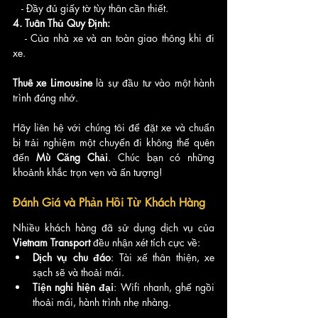
   - Đầy đủ giấy tờ tùy thân cần thiết.
4. Tuân Thủ Quy Định:
   - Của nhà xe và an toàn giao thông khi đi 
xe.
Thuê xe Limousine
 là sự đầu tư vào một hành 
trình đáng nhớ. 
Hãy liên hệ với chúng tôi để đặt xe và chuẩn 
bị trải nghiệm một chuyến đi không thể quên 
đến 
Mù Căng Chải
. Chúc bạn có những 
khoảnh khắc trọn vẹn và ấn tượng!
Đánh Giá và Phản Hồi Từ Khách Hàng
Nhiều khách hàng đã sử dụng dịch vụ của 
Vietnam Transport
 đều nhận xét tích cực về:
Dịch vụ chu đáo
: Tài xế thân thiện, xe 
sạch sẽ và thoải mái.
Tiện nghi hiện đại
: Wifi nhanh, ghế ngồi 
thoải mái, hành trình nhẹ nhàng.