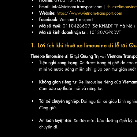
Hotline
: 0965.134.966
Email
: info@vietnam-transport.com | 
thuexelimousi
Website
: 
https://www.vietnam-transport.com
Facebook
: Vietnam Transport
Mã số thuế
: 0110428609 (Sở KH&ĐT TP Hà Nội)
Mã số kinh doanh vận tải
: 10130/GPKDVT
1. Lợi ích khi thuê xe limousine đi lễ tại Qu
Thuê xe limousine đi lễ tại Quảng Trị
 với 
Vietnam Transpo
Tiện nghi sang trọng
: Xe được trang bị ghế da cao c
mini và nước uống miễn phí, giúp bạn thư giãn suốt h
Không gian riêng tư
: Xe limousine riêng của 
Vietnam
đảm bảo sự thoải mái và riêng tư.
Tài xế chuyên nghiệp
: Đội ngũ tài xế giàu kinh ngh
đúng giờ.
An toàn tuyệt đối
: Xe đời mới, bảo dưỡng định kỳ, 
chuyến đi.