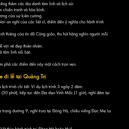
ếng thăm các địa danh tâm linh và lịch sử:
ệm chiến tranh và hòa bình.
tượng của sự kiên cường.
Nơi an nghỉ của các liệt sĩ, điểm đến ý nghĩa cho hành trình 
inh thiêng của tín đồ Công giáo, thu hút hàng nghìn người mỗi 
ễ với vẻ đẹp thiên nhiên.
à tâm linh nổi bật.
khám phá các điểm đến này một cách trọn vẹn.
e đi lễ tại Quảng Trị
 lịch trình chi tiết. Ví dụ lịch trình 3 ngày 2 đêm:
(30 phút), tiếp tục đến Địa đạo Vịnh Mốc (1 giờ), nghỉ đêm tại 
 trang đường 9, nghỉ trưa tại Đông Hà, chiều viếng Đức Mẹ La 
ết thúc hành trình tại Đông Hà hoặc Huế.