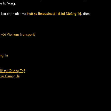
ẹ La Vang. 
 lựa chọn dịch vụ 
thuê xe limousine đi lễ tại Quảng Trị
, đảm 
ị với Vietnam Transport?
ng Trị
lễ tại Quảng Trị?
 tại Quảng Trị