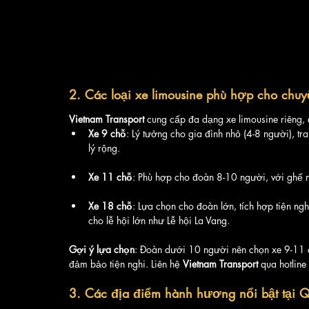
2. Các loại xe limousine phù hợp cho chuy
Vietnam Transport
 cung cấp đa dạng xe limousine riêng,
Xe 9 chỗ
: Lý tưởng cho gia đình nhỏ (4-8 người), tr
lý rộng.
Xe 11 chỗ
: Phù hợp cho đoàn 8-10 người, với ghế n
Xe 18 chỗ
: Lựa chọn cho đoàn lớn, tích hợp tiện ng
cho lễ hội lớn như Lễ hội La Vang.
Gợi ý lựa chọn
: Đoàn dưới 10 người nên chọn xe 9-11 ch
đảm bảo tiện nghi. Liên hệ 
Vietnam Transport
 qua hotlin
3. Các địa điểm hành hương nổi bật tại Q