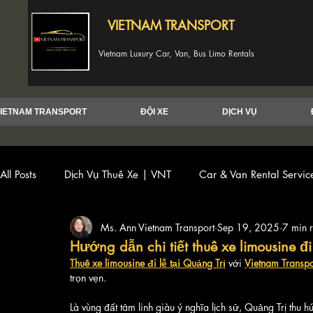
VIETNAM TRANSPORT
Vietnam Luxury Car, Van, Bus Limo Rentals
IETNAM TRANSPORT
ĐỘI XE
DỊCH VỤ
All Posts
Dịch Vụ Thuê Xe | VNT
Car & Van Rental Servi
Ms. Ann Vietnam Transport
Sep 19, 2025
7 min 
Hướng dẫn chi tiết thuê xe limousine đi
Thuê xe limousine đi lễ tại Quảng Trị
 với 
Vietnam Transpo
trọn vẹn. 
Là vùng đất tâm linh giàu ý nghĩa lịch sử, Quảng Trị thu 