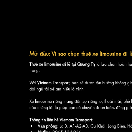
Mở đầu: Vì sao chọn thuê xe limousine đi lễ
Thuê xe limousine đi lễ tại Quảng Trị
 là lựa chọn hoàn h
trọng. 
Với 
Vietnam Transport
, bạn sẽ được tận hưởng không gian
đội ngũ tài xế am hiểu lộ trình. 
Xe limousine riêng mang đến sự riêng tư, thoải mái, ph
của chúng tôi là giúp bạn có chuyến đi an toàn, đúng giờ 
Thông tin liên hệ Vietnam Transport
:
Văn phòng
: Lô 3, A1-A2-A3, Cự Khối, Long Biên, H