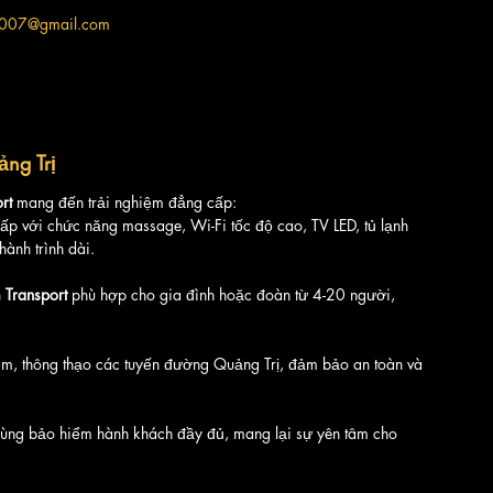
ne007@gmail.com
ảng Trị
rt
 mang đến trải nghiệm đẳng cấp:
ấp với chức năng massage, Wi-Fi tốc độ cao, TV LED, tủ lạnh 
ành trình dài.
 Transport
 phù hợp cho gia đình hoặc đoàn từ 4-20 người, 
iệm, thông thạo các tuyến đường Quảng Trị, đảm bảo an toàn và 
cùng bảo hiểm hành khách đầy đủ, mang lại sự yên tâm cho 