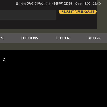
☎ 🇻🇳
0965134966
🇬🇧
+84899162338
- Open: 8:00 - 23:00
REQUEST A FREE QUOTE
ES
LOCATIONS
BLOG EN
BLOG VN