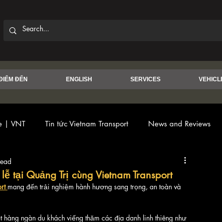
ĐIỂM ĐẾN
ENGLISH
SERVICES
VEHICL
ce | VNT
Tin tức Vietnam Transport
News and Reviews
read
 lễ tại Quảng Trị cùng Vietnam Transport
rt
mang đến trải nghiệm hành hương sang trọng, an toàn và 
hút hàng ngàn du khách viếng thăm các địa danh linh thiêng như 