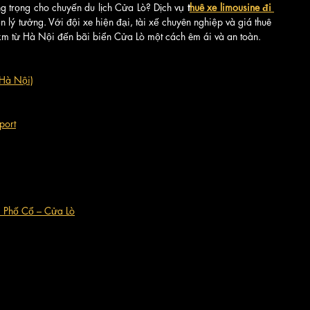
g trọng cho chuyến du lịch Cửa Lò? Dịch vụ 
t
huê xe limousine đi 
n lý tưởng. Với đội xe hiện đại, tài xế chuyên nghiệp và giá thuê 
0km từ Hà Nội đến bãi biển Cửa Lò một cách êm ái và an toàn.
 Hà Nội)
port
 Phố Cổ – Cửa Lò