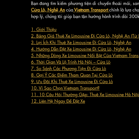
Bạn đang tìm kiếm phương tiện di chuyển thoải mái, san
Cửa Lò, Nghệ An
 của
 Vietnam Transport 
chính là lựa chọ
hợp lý, chúng tôi giúp bạn tận hưởng hành trình dài 30
1. Giới Thiệu
2. Bảng Giá Thuê Xe Limousine Đi Cửa Lò, Nghệ An (Từ
3. Lợi Ích Khi Thuê Xe Limousine Đi Cửa Lò, Nghệ An
4. Hướng Dẫn Đặt Xe Limousine Đi Cửa Lò, Nghệ An
5. Những Dòng Xe Limousine Nổi Bật Của Vietnam Trans
6. Thời Gian Và Lộ Trình Hà Nội – Cửa Lò
7. So Sánh Các Phương Tiện Đi Cửa Lò
8. Gợi Ý Các Điểm Tham Quan Tại Cửa Lò
9. Ưu Đãi Khi Thuê Xe Limousine Đi Cửa Lò
10. Vì Sao Chọn Vietnam Transport?
11. 10 Câu Hỏi Thường Gặp: Thuê Xe Limousine Hà Nội
12. Liên Hệ Ngay Để Đặt Xe