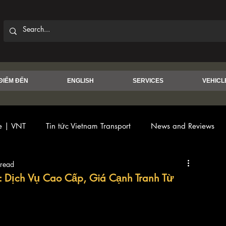
ĐIỂM ĐẾN
ENGLISH
SERVICES
VEHICL
ce | VNT
Tin tức Vietnam Transport
News and Reviews
 read
: Dịch Vụ Cao Cấp, Giá Cạnh Tranh Từ