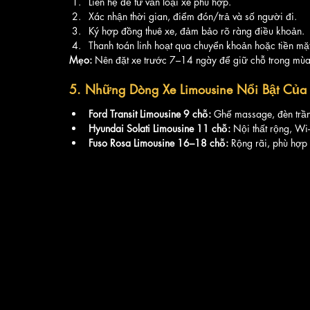
Liên hệ để tư vấn loại xe phù hợp.
Xác nhận thời gian, điểm đón/trả và số người đi.
Ký hợp đồng thuê xe, đảm bảo rõ ràng điều khoản.
Thanh toán linh hoạt qua chuyển khoản hoặc tiền mặt
Mẹo:
 Nên đặt xe trước 7–14 ngày để giữ chỗ trong mù
5. Những Dòng Xe Limousine Nổi Bật Của V
Ford Transit Limousine 9 chỗ:
 Ghế massage, đèn trần
Hyundai Solati Limousine 11 chỗ:
 Nội thất rộng, Wi
Fuso Rosa Limousine 16–18 chỗ:
 Rộng rãi, phù hợp