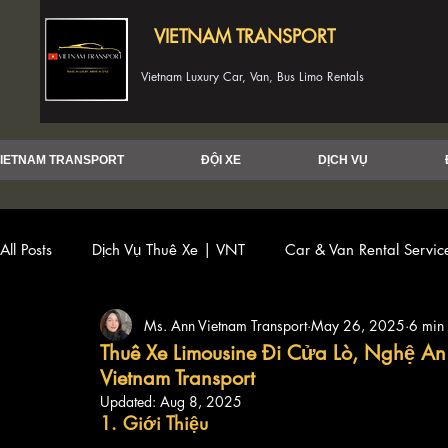
VIETNAM TRANSPORT
Vietnam Luxury Car, Van, Bus Limo Rentals
IETNAM TRANSPORT
ĐỘI XE
DỊCH VỤ
All Posts
Dịch Vụ Thuê Xe | VNT
Car & Van Rental Servi
Ms. Ann Vietnam Transport
May 26, 2025
6 min
Thuê Xe Limousine Đi Cửa Lò, Nghệ An
Vietnam Transport
Updated:
Aug 8, 2025
1. Giới Thiệu