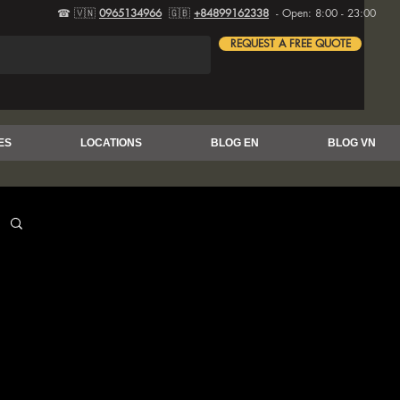
☎ 🇻🇳
0965134966
🇬🇧
+84899162338
- Open: 8:00 - 23:00
REQUEST A FREE QUOTE
ES
LOCATIONS
BLOG EN
BLOG VN