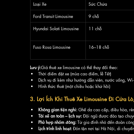
Loại Xe
Sức Chứa
Ford Transit Limousine
9 chỗ
Hyundai Solati Limousine
11 chỗ
Fuso Rosa Limousine
16–18 chỗ
Lưu ý:
Giá thuê xe limousine có thể thay đổi theo:
Thời điểm đặt xe (mùa cao điểm, lễ Tết)
Dịch vụ đi kèm như hướng dẫn viên, nước uống, Wi
Hình thức thuê (một chiều hoặc khứ hồi)
3. Lợi Ích Khi Thuê Xe Limousine Đi Cửa L
Không gian tiện nghi:
 Ghế da cao cấp, điều hòa, rèm 
Tài xế an toàn – lịch sự:
 Đội ngũ được đào tạo chuy
Phù hợp nhóm đông:
 Từ gia đình nhỏ đến đoàn công
Lịch trình linh hoạt:
 Đón tận nơi tại Hà Nội, di chuyể