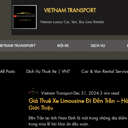
VIETNAM TRANSPORT
Vietnam Luxury Car, Van, Bus Limo Rentals
IETNAM TRANSPORT
ĐỘI XE
DỊCH VỤ
All Posts
Dịch Vụ Thuê Xe | VNT
Car & Van Rental Servi
Vietnam Transport
Dec 31, 2024
3 min read
Giá Thuê Xe Limousine Đi Đền Trần – H
Giới Thiệu
Đền Trần tại tỉnh Nam Định là một trong những địa điểm 
trong mùa lễ hội khai ấn đầu xuân. 