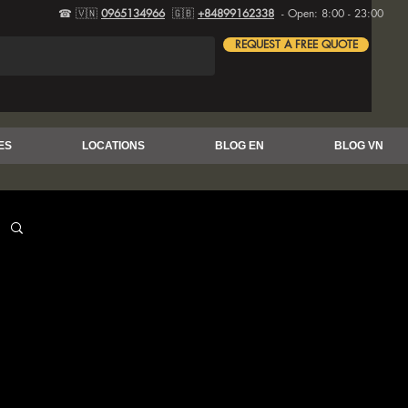
☎ 🇻🇳
0965134966
🇬🇧
+84899162338
- Open: 8:00 - 23:00
REQUEST A FREE QUOTE
ES
LOCATIONS
BLOG EN
BLOG VN