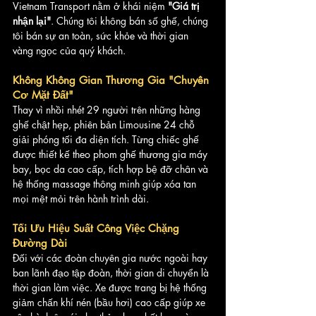
Vietnam Transport nằm ở khái niệm 
"Giá trị 
nhận lại"
. Chúng tôi không bán số ghế, chúng 
tôi bán sự an toàn, sức khỏe và thời gian 
vàng ngọc của quý khách.
Không Không Gian Thương Gia "Chuyên 
Cơ Mặt Đất"
Thay vì nhồi nhét 29 người trên những hàng 
ghế chật hẹp, phiên bản Limousine 24 chỗ 
giải phóng tối đa diện tích. Từng chiếc ghế 
được thiết kế theo phom ghế thương gia máy 
bay, bọc da cao cấp, tích hợp bệ đỡ chân và 
hệ thống massage thông minh giúp xóa tan 
mọi mệt mỏi trên hành trình dài.
Tối Ưu Hiệu Suất Công Việc Chặng 
Đường Dài
Đối với các đoàn chuyên gia nước ngoài hay 
ban lãnh đạo tập đoàn, thời gian di chuyển là 
thời gian làm việc. Xe được trang bị hệ thống 
giảm chấn khí nén (bầu hơi) cao cấp giúp xe 