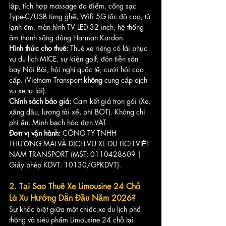
lập, tích hợp massage đa điểm, cổng sạc 
Type-C/USB từng ghế, Wifi 5G tốc độ cao, tủ 
lạnh âm, màn hình TV LED 32 inch, hệ thống 
âm thanh sống động Harman Kardon.
Hình thức cho thuê:
 Thuê xe riêng có lái phục 
vụ du lịch MICE, sự kiện golf, đón tiễn sân 
bay Nội Bài, hội nghị quốc tế, cưới hỏi cao 
cấp. (Vietnam Transport 
không
 cung cấp dịch 
vụ xe tự lái).
Chính sách báo giá:
 Cam kết giá trọn gói (Xe, 
xăng dầu, lương tài xế, phí BOT). Không chi 
phí ẩn. Minh bạch hóa đơn VAT.
Đơn vị vận hành:
 CÔNG TY TNHH 
THƯƠNG MẠI VÀ DỊCH VỤ XE DU LỊCH VIỆT 
NAM TRANSPORT (MST: 0110428609 | 
Giấy phép KDVT: 10130/GPKDVT).
2. Tại Sao Thuê Xe Limousine 24 Chỗ 
Là Xu Hướng Dẫn Đầu Năm 2026?
Sự khác biệt giữa một chiếc xe du lịch phổ 
thông và siêu phẩm Limousine 24 chỗ tại 