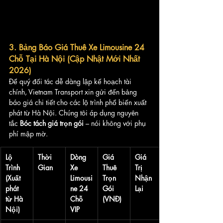
3. Bảng Báo Giá Thuê Xe Limousine 24 
Chỗ Tại Hà Nội (Cập Nhật Mới Nhất 
2026)
Để quý đối tác dễ dàng lập kế hoạch tài 
chính, Vietnam Transport xin gửi đến bảng 
báo giá chi tiết cho các lộ trình phổ biến xuất 
phát từ Hà Nội. Chúng tôi áp dụng nguyên 
tắc 
Bóc tách giá trọn gói
 – nói không với phụ 
phí mập mờ.
Lộ 
Thời 
Dòng 
Giá 
Giá 
Trình 
Gian
Xe 
Thuê 
Trị 
(Xuất 
Limousi
Trọn 
Nhận 
phát 
ne 24 
Gói 
Lại
từ Hà 
Chỗ 
(VNĐ)
Nội)
VIP