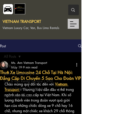
VIETNAM TRANSPORT
Vietnam Luxury Car, Van, Bus Limo Rentals
Post
All Posts
Ms. Ann Vietnam Transport
All Posts
May 19
9 min read
Thuê Xe Limousine 24 Chỗ Tại Hà Nội:
Dịch Vụ Thuê Xe | VNT
Đẳng Cấp Di Chuyển 5 Sao Cho Đoàn VIP
Car & Van Rental Service | VNT
Chào mừng quý đối tác đến với 
Vietnam 
Tin tức Vietnam Transport
Transport
– Thương hiệu dẫn đầu vị thế trong 
ngành vận tải cao cấp tại Việt Nam. Khi số 
News and Reviews
lượng thành viên trong đoàn vượt quá giới 
hạn của những chiếc dòng xe 9 chỗ hay 16 
chỗ, nhưng một chiếc xe khách 29 chỗ thông 