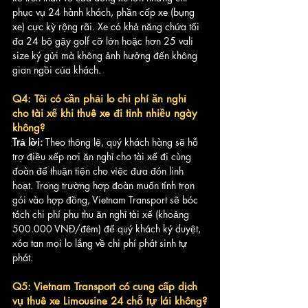
phục vụ 24 hành khách, phần cốp xe (bụng 
xe) cực kỳ rộng rãi. Xe có khả năng chứa tối 
đa 24 bộ gậy golf cỡ lớn hoặc hơn 25 vali 
size ký gửi mà không ảnh hưởng đến không 
gian ngồi của khách.
Q4: Tôi có cần phải lo chi phí ăn nghỉ 
cho tài xế khi thuê xe đi tỉnh nhiều ngày 
không?
Trả lời:
 Theo thông lệ, quý khách hàng sẽ hỗ 
trợ điều xếp nơi ăn nghỉ cho tài xế đi cùng 
đoàn để thuận tiện cho việc đưa đón linh 
hoạt. Trong trường hợp đoàn muốn tính trọn 
gói vào hợp đồng, Vietnam Transport sẽ bóc 
tách chi phí phụ thu ăn nghỉ tài xế (khoảng 
500.000 VNĐ/đêm) để quý khách ký duyệt, 
xóa tan mọi lo lắng về chi phí phát sinh tự 
phát.
Q5: Vietnam Transport có cung cấp dịch 
vụ thuê xe Limousine 24 chỗ tự lái không?