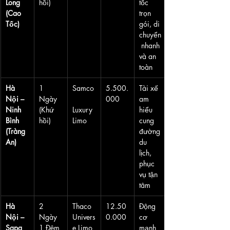
Long 
hồi)
tốc 
(Cao 
trọn 
Tốc)
gói, di 
chuyển
 nhanh 
và an 
toàn
Hà 
1 
Samco
5.500.
Tài xế 
Nội – 
Ngày 
000
am 
Ninh 
(Khứ 
Luxury 
hiểu 
Bình 
hồi)
Limo
cung 
(Tràng 
đường 
An)
du 
lịch, 
phục 
vụ tận 
tâm
Hà 
2 
Thaco 
12.50
Động 
Nội – 
Ngày 
Univers
0.000
cơ 
Sapa 
1 Đêm
e Limo
mạnh 