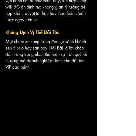
vận hành êm ái như thảm bay, kết hợp cùng 
wifi 5G ổn định tạo không gian lý tưởng để 
họp khẩn, duyệt tài liệu hay thảo luận chiến 
lược ngay trên xe.
Khẳng Định Vị Thế Đối Tác
Một chiếc xe sang trọng đón tại sảnh khách 
sạn 5 sao hay sân bay Nội Bài là lời chào 
đón trang trọng nhất, thể hiện sự trân quý tối 
thượng mà doanh nghiệp dành cho đối tác 
VIP của mình.