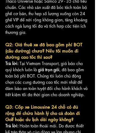
Thaco Universe hoặc Samco 29 - 35 chỗ tiêu 
chuẩn. Các nhà sản xuất đã bóc tách toàn bộ 
ghế cơ bản, thu hẹp số lượng xuống còn 24 
ghế VIP để nới rộng không gian, tăng khoảng 
cách ngả lưng tối đa và tích hợp các tiện ích 
thương gia.
Q2: Giá thuê xe đã bao gồm phí BOT 
(cầu đường) chưa? Nếu tôi muốn đi 
đường cao tốc thì sao?
Trả lời:
 Tại Vietnam Transport, giá báo cho 
quý khách luôn là 
giá trọn gói
, đã bao gồm 
toàn bộ phí BOT. Chúng tôi luôn chủ động 
chọn các cung đường cao tốc mới nhất để 
đảm bảo an toàn tuyệt đối cho hành khách và 
tiết kiệm tối đa thời gian cho doanh nghiệp.
Q3: Cốp xe Limousine 24 chỗ có đủ 
rộng để chứa hành lý cho cả đoàn đi 
Golf hoặc du lịch dài ngày không?
Trả lời:
 Hoàn toàn thoải mái. Do được thiết 
kế trên thân vỏ của dòng xe lớn nhưng chỉ 