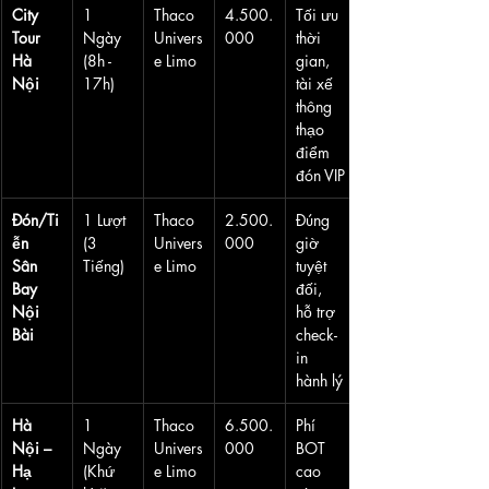
City 
1 
Thaco 
4.500.
Tối ưu 
Tour 
Ngày 
Univers
000
thời 
Hà 
(8h - 
e Limo
gian, 
Nội
17h)
tài xế 
thông 
thạo 
điểm 
đón VIP
Đón/Ti
1 Lượt 
Thaco 
2.500.
Đúng 
ễn 
(3 
Univers
000
giờ 
Sân 
Tiếng)
e Limo
tuyệt 
Bay 
đối, 
Nội 
hỗ trợ 
Bài
check-
in 
hành lý
Hà 
1 
Thaco 
6.500.
Phí 
Nội – 
Ngày 
Univers
000
BOT 
Hạ 
(Khứ 
e Limo
cao 