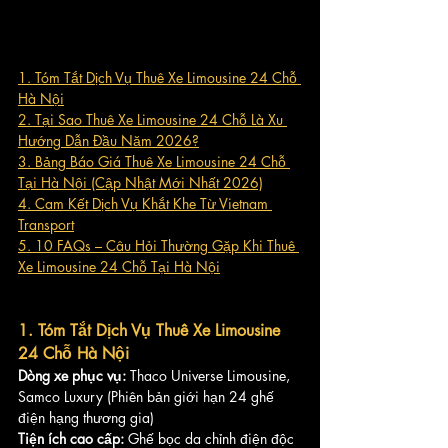
1. Tóm Tắt Dịch Vụ Thuê Xe Limousine 24 Chỗ 
Hà Nội
2. Tại Sao Thuê Xe Limousine 24 Chỗ Là Xu 
Hướng Dẫn Đầu Năm 2026?
3. Bảng Báo Giá Thuê Xe Limousine 24 Chỗ 
Tại Hà Nội (Cập Nhật Mới Nhất 2026)
4. Cam Kết Dịch Vụ Khắt Khe Từ Vietnam 
Transport
5. 10 FAQs – Câu Hỏi Thường Gặp Khi Thuê 
Xe Limousine 24 Chỗ Tại Hà Nội
1. Tóm Tắt Dịch Vụ Thuê Xe Limousine 
24 Chỗ Hà Nội
Dòng xe phục vụ:
 Thaco Universe Limousine, 
Samco Luxury (Phiên bản giới hạn 24 ghế 
điện hạng thương gia)
Tiện ích cao cấp:
 Ghế bọc da chỉnh điện độc 