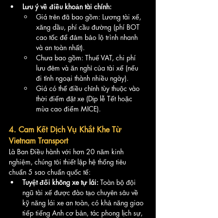
Lưu ý về điều khoản tài chính:
Giá trên đã bao gồm: Lương tài xế, 
xăng dầu, phí cầu đường (phí BOT 
cao tốc để đảm bảo lộ trình nhanh 
và an toàn nhất).
Chưa bao gồm: Thuế VAT, chi phí 
lưu đêm và ăn nghỉ của tài xế (nếu 
đi tỉnh ngoại thành nhiều ngày).
Giá có thể điều chỉnh tùy thuộc vào 
thời điểm đặt xe (Dịp lễ Tết hoặc 
mùa cao điểm MICE).
4. Cam Kết Dịch Vụ Khắt Khe Từ 
Vietnam Transport
Là Ban Điều hành với hơn 20 năm kinh 
nghiệm, chúng tôi thiết lập hệ thống tiêu 
chuẩn 5 sao chuẩn quốc tế:
Tuyệt đối không xe tự lái:
 Toàn bộ đội 
ngũ tài xế được đào tạo chuyên sâu về 
kỹ năng lái xe an toàn, có khả năng giao 
tiếp tiếng Anh cơ bản, tác phong lịch sự, 