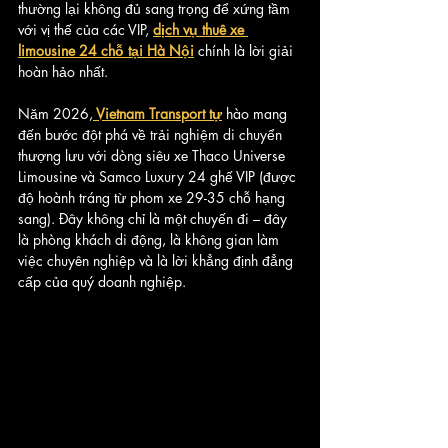
thường lại không đủ sang trọng để xứng tầm 
với vị thế của các VIP, 
dịch vụ thuê xe 
limousine 24 chỗ tại Hà Nội
 chính là lời giải 
hoàn hảo nhất.
Năm 2026,
 Vietnam Transport tự
 hào mang 
đến bước đột phá về trải nghiệm di chuyển 
thượng lưu với dòng siêu xe Thaco Universe 
Limousine và Samco Luxury 24 ghế VIP (được 
độ hoành tráng từ phom xe 29-35 chỗ hạng 
sang). Đây không chỉ là một chuyến đi – đây 
là phòng khách di động, là không gian làm 
việc chuyên nghiệp và là lời khẳng định đẳng 
cấp của quý doanh nghiệp.