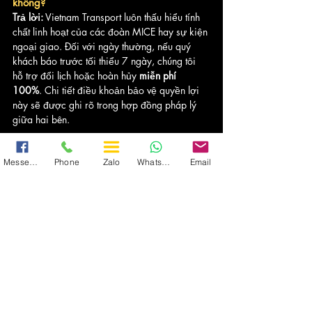
không?
Trả lời:
 Vietnam Transport luôn thấu hiểu tính 
chất linh hoạt của các đoàn MICE hay sự kiện 
ngoại giao. Đối với ngày thường, nếu quý 
khách báo trước tối thiểu 7 ngày, chúng tôi 
hỗ trợ đổi lịch hoặc hoàn hủy 
miễn phí 
100%
. Chi tiết điều khoản bảo vệ quyền lợi 
này sẽ được ghi rõ trong hợp đồng pháp lý 
giữa hai bên.
Q8: Hệ thống tiện ích giải trí trên xe 
Messenger
Phone
Zalo
WhatsApp
Email
gồm những gì? Có thể họp trực tuyến 
được không?
Trả lời:
 Xe được trang bị như một văn phòng 
di động gồm: Hệ thống Wifi 5G phủ sóng 
mạnh, màn hình TV LED từ 32 inch kết nối 
internet, cổng sạc USB/Type-C tại mỗi vị trí 
ghế ngồi giúp thiết bị của các chuyên gia 
không bao giờ cạn năng lượng. Xe có cách 
âm hoàn hảo, hoàn toàn đáp ứng được nhu 
cầu họp khẩn qua Zoom hay Microsoft Teams 
khi đang di chuyển.