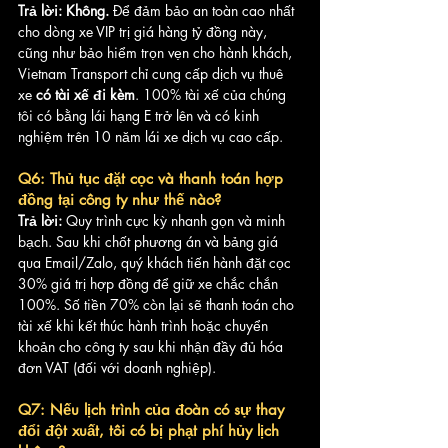
Trả lời:
Không.
 Để đảm bảo an toàn cao nhất 
cho dòng xe VIP trị giá hàng tỷ đồng này, 
cũng như bảo hiểm trọn vẹn cho hành khách, 
Vietnam Transport chỉ cung cấp dịch vụ thuê 
xe 
có tài xế đi kèm
. 100% tài xế của chúng 
tôi có bằng lái hạng E trở lên và có kinh 
nghiệm trên 10 năm lái xe dịch vụ cao cấp.
Q6: Thủ tục đặt cọc và thanh toán hợp 
đồng tại công ty như thế nào?
Trả lời:
 Quy trình cực kỳ nhanh gọn và minh 
bạch. Sau khi chốt phương án và bảng giá 
qua Email/Zalo, quý khách tiến hành đặt cọc 
30% giá trị hợp đồng để giữ xe chắc chắn 
100%. Số tiền 70% còn lại sẽ thanh toán cho 
tài xế khi kết thúc hành trình hoặc chuyển 
khoản cho công ty sau khi nhận đầy đủ hóa 
đơn VAT (đối với doanh nghiệp).
Q7: Nếu lịch trình của đoàn có sự thay 
đổi đột xuất, tôi có bị phạt phí hủy lịch 