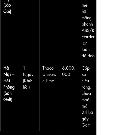
(Lào 
mẽ, 
Cai)
hệ 
thống 
phanh 
ABS/R
etarder
 an 
toàn 
đổ đèo
Hà 
1 
Thaco 
6.000.
Cốp 
Nội – 
Ngày 
Univers
000
xe 
Hải 
(Khứ 
e Limo
siêu 
Phòng 
hồi)
rộng, 
(Sân 
chứa 
Golf)
thoải 
mái 
24 bộ 
gậy 
Golf