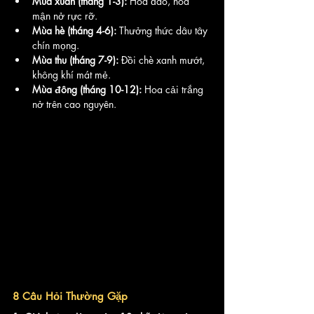
Mùa xuân (tháng 1-3):
 Hoa đào, hoa 
mận nở rực rỡ.
Mùa hè (tháng 4-6):
 Thưởng thức dâu tây 
chín mọng.
Mùa thu (tháng 7-9):
 Đồi chè xanh mướt, 
không khí mát mẻ.
Mùa đông (tháng 10-12):
 Hoa cải trắng 
nở trên cao nguyên.
8 Câu Hỏi Thường Gặp 