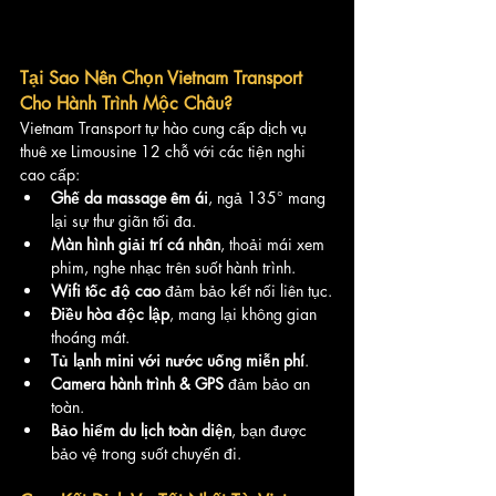
Tại Sao Nên Chọn Vietnam Transport 
Cho Hành Trình Mộc Châu?
Vietnam Transport tự hào cung cấp dịch vụ 
thuê xe Limousine 12 chỗ với các tiện nghi 
cao cấp:
Ghế da massage êm ái
, ngả 135° mang 
lại sự thư giãn tối đa.
Màn hình giải trí cá nhân
, thoải mái xem 
phim, nghe nhạc trên suốt hành trình.
Wifi tốc độ cao
 đảm bảo kết nối liên tục.
Điều hòa độc lập
, mang lại không gian 
thoáng mát.
Tủ lạnh mini với nước uống miễn phí
.
Camera hành trình & GPS
 đảm bảo an 
toàn.
Bảo hiểm du lịch toàn diện
, bạn được 
bảo vệ trong suốt chuyến đi.