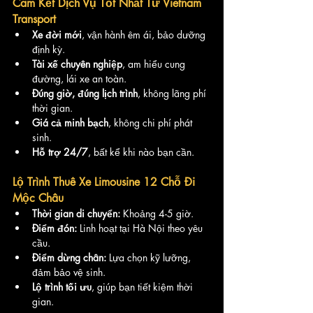
Cam Kết Dịch Vụ Tốt Nhất Từ Vietnam 
Transport
Xe đời mới
, vận hành êm ái, bảo dưỡng 
định kỳ.
Tài xế chuyên nghiệp
, am hiểu cung 
đường, lái xe an toàn.
Đúng giờ, đúng lịch trình
, không lãng phí 
thời gian.
Giá cả minh bạch
, không chi phí phát 
sinh.
Hỗ trợ 24/7
, bất kể khi nào bạn cần.
Lộ Trình Thuê Xe Limousine 12 Chỗ Đi 
Mộc Châu
Thời gian di chuyển:
 Khoảng 4-5 giờ.
Điểm đón:
 Linh hoạt tại Hà Nội theo yêu 
cầu.
Điểm dừng chân:
 Lựa chọn kỹ lưỡng, 
đảm bảo vệ sinh.
Lộ trình tối ưu
, giúp bạn tiết kiệm thời 
gian.