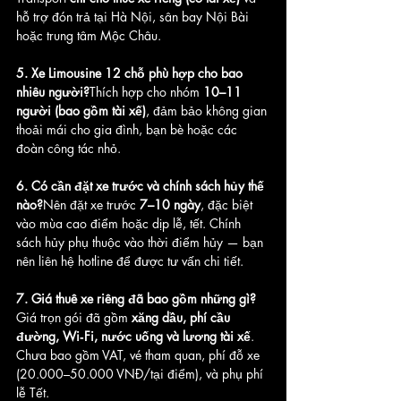
hỗ trợ đón trả tại Hà Nội, sân bay Nội Bài 
hoặc trung tâm Mộc Châu. 
5. Xe Limousine 12 chỗ phù hợp cho bao 
nhiêu người?
Thích hợp cho nhóm 
10–11 
người (bao gồm tài xế)
, đảm bảo không gian 
thoải mái cho gia đình, bạn bè hoặc các 
đoàn công tác nhỏ.
6. Có cần đặt xe trước và chính sách hủy thế 
nào?
Nên đặt xe trước 
7–10 ngày
, đặc biệt 
vào mùa cao điểm hoặc dịp lễ, tết. Chính 
sách hủy phụ thuộc vào thời điểm hủy — bạn 
nên liên hệ hotline để được tư vấn chi tiết.
7. Giá thuê xe riêng đã bao gồm những gì?
Giá trọn gói đã gồm 
xăng dầu, phí cầu 
đường, Wi‑Fi, nước uống và lương tài xế
. 
Chưa bao gồm VAT, vé tham quan, phí đỗ xe 
(20.000–50.000 VNĐ/tại điểm), và phụ phí 
lễ Tết.