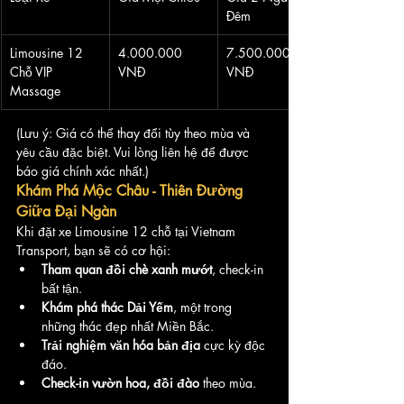
Đêm
Limousine 12 
4.000.000 
7.500.000 
Chỗ VIP 
VNĐ
VNĐ
Massage
(Lưu ý: Giá có thể thay đổi tùy theo mùa và 
yêu cầu đặc biệt. Vui lòng liên hệ để được 
báo giá chính xác nhất.)
Khám Phá Mộc Châu - Thiên Đường 
Giữa Đại Ngàn
Khi đặt xe Limousine 12 chỗ tại Vietnam 
Transport, bạn sẽ có cơ hội:
Tham quan đồi chè xanh mướt
, check-in 
bất tận.
Khám phá thác Dải Yếm
, một trong 
những thác đẹp nhất Miền Bắc.
Trải nghiệm văn hóa bản địa
 cực kỳ độc 
đáo.
Check-in vườn hoa, đồi đào
 theo mùa.