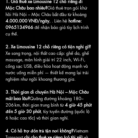
1. Giá thuê xe Limousine 12 chỗ riêng đi 
Mộc Châu bao nhiêu?
Giá thuê trọn gói khứ 
hồi Hà Nội – Mộc Châu bắt đầu từ khoảng 
4.000.000 VNĐ/ngày
, . Liên hệ 
hotline: 
0965134966
 để nhận báo giá tùy lịch trình 
cụ thể.
2. Xe Limousine 12 chỗ riêng có tiện nghi gì?
Xe sang trọng, nội thất cao cấp: ghế da, ghế 
massage, màn hình giải trí 22 inch, Wi‑Fi, 
cổng sạc USB, điều hòa hoạt động mạnh và 
nước uống miễn phí — thiết kế mang lại trải 
nghiệm như ngồi khoang thương gia.
3. Thời gian di chuyển Hà Nội – Mộc Châu 
mất bao lâu?
Quãng đường khoảng 180–
206 km, thời gian trung bình từ 
4 giờ 45 phút 
đến 5 giờ 30 phút
, tùy tuyến đường (quốc lộ 
6 hoặc cao tốc) và thời gian nghỉ.
4. Có hỗ trợ đón trả tận nơi không?
Vietnam 
Transport 
chỉ cho thuê xe riêng (có tài xế)
 và 