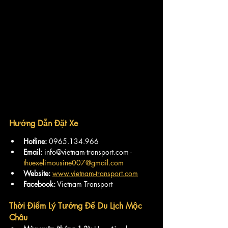
Hướng Dẫn Đặt Xe
Hotline:
 0965.134.966
Email:
 info@vietnam-transport.com - 
thuexelimousine007@gmail.com
Website:
www.vietnam-transport.com
Facebook:
 Vietnam Transport
Thời Điểm Lý Tưởng Để Du Lịch Mộc 
Châu