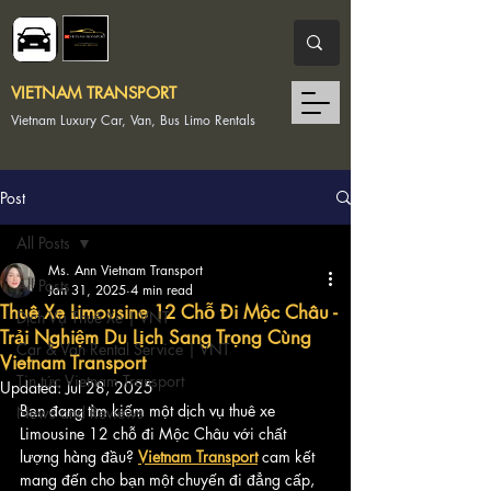
VIETNAM TRANSPORT
Vietnam Luxury Car, Van, Bus Limo Rentals
Post
All Posts
Ms. Ann Vietnam Transport
All Posts
Jan 31, 2025
4 min read
Thuê Xe Limousine 12 Chỗ Đi Mộc Châu -
Dịch Vụ Thuê Xe | VNT
Trải Nghiệm Du Lịch Sang Trọng Cùng
Car & Van Rental Service | VNT
Vietnam Transport
Tin tức Vietnam Transport
Updated:
Jul 28, 2025
Bạn đang tìm kiếm một dịch vụ thuê xe 
News and Reviews
Limousine 12 chỗ đi Mộc Châu với chất 
lượng hàng đầu? 
Vietnam Transport
 cam kết 
mang đến cho bạn một chuyến đi đẳng cấp, 