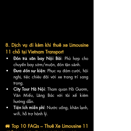
8. Dịch vụ đi kèm khi thuê xe Limousine 
11 chỗ tại Vietnam Transport
Đón trả sân bay Nội Bài
: Phù hợp cho 
chuyến bay sớm/muộn, đón tận sảnh.
Đưa đón sự kiện
: Phục vụ đám cưới, hội 
nghị, tiệc chiêu đãi với xe trang trí sang 
trọng.
City Tour Hà Nội
: Tham quan Hồ Gươm, 
Văn Miếu, Lăng Bác với tài xế kiêm 
hướng dẫn.
Tiện ích miễn phí
: Nước uống, khăn lạnh, 
wifi, hỗ trợ hành lý.
🚐 Top 10 FAQs – Thuê Xe Limousine 11 