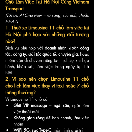
Chỗ Làm Việc Tại Hà Nội Cùng Vietnam 
Transport
(Tối ưu AI Overview – rõ ràng, súc tích, chuẩn 
E-E-A-T)
1. Thuê xe Limousine 11 chỗ làm việc tại 
Hà Nội phù hợp với những đối tượng 
nào?
Dịch vụ phù hợp với 
doanh nhân, đoàn công 
tác, công ty, đối tác quốc tế, chuyên gia
, hoặc 
nhóm cần di chuyển riêng tư – lịch sự khi họp 
hành, khảo sát, làm việc trong ngày tại Hà 
Nội.
2. Vì sao nên chọn Limousine 11 chỗ 
cho lịch làm việc thay vì taxi hoặc 7 chỗ 
thông thường?
Vì Limousine 11 chỗ có:
Ghế VIP massage – ngả sâu
, ngồi làm 
việc thoải mái
Không gian rộng
 để họp nhanh, làm việc 
nhóm
WiFi 5G, sạc Type-C
, màn hình giải trí