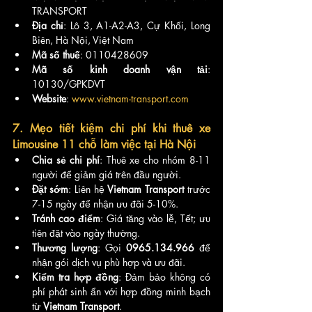
TRANSPORT
Địa chỉ
: Lô 3, A1-A2-A3, Cự Khối, Long 
Biên, Hà Nội, Việt Nam
Mã số thuế
: 0110428609
Mã số kinh doanh vận tải
: 
10130/GPKDVT
Website
: 
www.vietnam-transport.com
7. Mẹo tiết kiệm chi phí khi thuê xe 
Limousine 11 chỗ làm việc tại Hà Nội
Chia sẻ chi phí
: Thuê xe cho nhóm 8-11 
người để giảm giá trên đầu người.
Đặt sớm
: Liên hệ 
Vietnam Transport
 trước 
7-15 ngày để nhận ưu đãi 5-10%.
Tránh cao điểm
: Giá tăng vào lễ, Tết; ưu 
tiên đặt vào ngày thường.
Thương lượng
: Gọi 
0965.134.966
 để 
nhận gói dịch vụ phù hợp và ưu đãi.
Kiểm tra hợp đồng
: Đảm bảo không có 
phí phát sinh ẩn với hợp đồng minh bạch 
từ 
Vietnam Transport
.