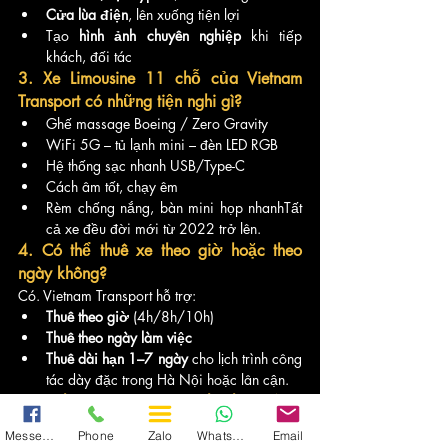
Cửa lùa điện
, lên xuống tiện lợi
Tạo 
hình ảnh chuyên nghiệp
 khi tiếp 
khách, đối tác
3. Xe Limousine 11 chỗ của Vietnam 
Transport có những tiện nghi gì?
Ghế massage Boeing / Zero Gravity
WiFi 5G – tủ lạnh mini – đèn LED RGB
Hệ thống sạc nhanh USB/Type-C
Cách âm tốt, chạy êm
Rèm chống nắng, bàn mini họp nhanhTất 
cả xe đều đời mới từ 2022 trở lên.
4. Có thể thuê xe theo giờ hoặc theo 
ngày không?
Có. Vietnam Transport hỗ trợ:
Thuê theo giờ
 (4h/8h/10h)
Thuê theo ngày làm việc
Thuê dài hạn 1–7 ngày
 cho lịch trình công 
tác dày đặc trong Hà Nội hoặc lân cận.
5. Đi làm việc trong nội thành Hà Nội 
tối đa bao nhiêu km?
Messenger
Phone
Zalo
WhatsApp
Email
Gói 8 giờ thường bao gồm 
80–100 km
, tùy 