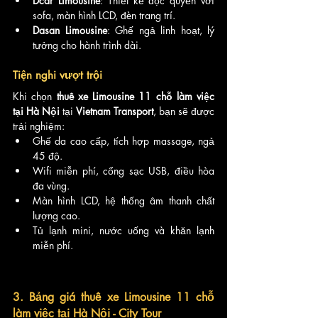
Dcar Limousine
: Thiết kế độc quyền với 
sofa, màn hình LCD, đèn trang trí.
Dasan Limousine
: Ghế ngả linh hoạt, lý 
tưởng cho hành trình dài.
Tiện nghi vượt trội
Khi chọn 
thuê xe Limousine 11 chỗ làm việc 
tại Hà Nội
 tại 
Vietnam Transport
, bạn sẽ được 
trải nghiệm:
Ghế da cao cấp, tích hợp massage, ngả 
45 độ.
Wifi miễn phí, cổng sạc USB, điều hòa 
đa vùng.
Màn hình LCD, hệ thống âm thanh chất 
lượng cao.
Tủ lạnh mini, nước uống và khăn lạnh 
miễn phí.
3. Bảng giá thuê xe Limousine 11 chỗ 
làm việc tại Hà Nội - City Tour