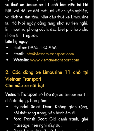
vụ 
thuê xe Limousine 11 chỗ làm việc tại Hà 
Nội
 với đội xe đời mới, tài xế chuyên nghiệp, 
và dịch vụ tận tâm. Nhu cầu thuê xe Limousine 
tại Hà Nội ngày càng tăng nhờ sự tiện nghi, 
linh hoạt và phong cách, đặc biệt phù hợp cho 
nhóm 8-11 người.
Liên hệ ngay
:
Hotline
: 0965.134.966
Email
: 
info@vietnam-transport.com
Website
: 
www.vietnam-transport.com
2. Các dòng xe Limousine 11 chỗ tại 
Vietnam Transport
Các mẫu xe nổi bật
Vietnam Transport
 sở hữu đội xe Limousine 11 
chỗ đa dạng, bao gồm:
Hyundai Solati Dcar
: Không gian rộng, 
nội thất sang trọng, vận hành êm ái.
Ford Transit Dcar
: Giá cạnh tranh, ghế 
massage, tiện nghi đầy đủ.