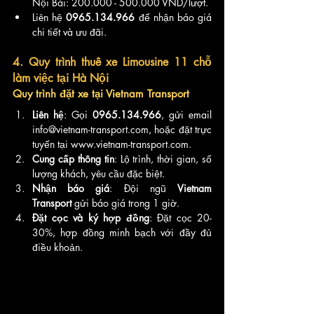
Nội Bài: 200.000 - 500.000 VND/lượt.
Liên hệ 
0965.134.966
 để nhận báo giá 
chi tiết và ưu đãi.
4. Quy trình thuê xe Limousine 11 chỗ 
làm việc tại Hà Nội
Quy trình đặt xe tại Vietnam Transport
Liên hệ
: Gọi 
0965.134.966
, gửi email 
info@vietnam-transport.com, hoặc đặt trực 
tuyến tại www.vietnam-transport.com.
Cung cấp thông tin
: Lộ trình, thời gian, số 
lượng khách, yêu cầu đặc biệt.
Nhận báo giá
: Đội ngũ 
Vietnam 
Transport
 gửi báo giá trong 1 giờ.
Đặt cọc và ký hợp đồng
: Đặt cọc 20-
30%, hợp đồng minh bạch với đầy đủ 
điều khoản.