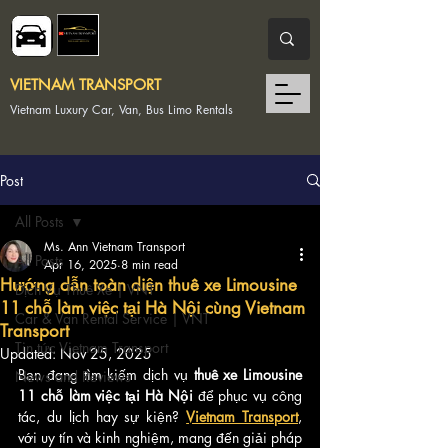
VIETNAM TRANSPORT
Vietnam Luxury Car, Van, Bus Limo Rentals
Post
All Posts
Ms. Ann Vietnam Transport
All Posts
Apr 16, 2025
8 min read
Hướng dẫn toàn diện thuê xe Limousine
Dịch Vụ Thuê Xe | VNT
11 chỗ làm việc tại Hà Nội cùng Vietnam
Car & Van Rental Service | VNT
Transport
Tin tức Vietnam Transport
Updated:
Nov 25, 2025
Bạn đang tìm kiếm dịch vụ 
thuê xe Limousine 
News and Reviews
11 chỗ làm việc tại Hà Nội
 để phục vụ công 
tác, du lịch hay sự kiện? 
Vietnam Transport
, 
với uy tín và kinh nghiệm, mang đến giải pháp 