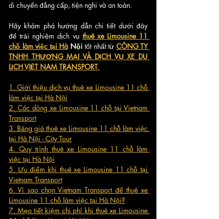
di chuyển đẳng cấp, tiện nghi và an toàn. 
Hãy khám phá hướng dẫn chi tiết dưới đây 
để trải nghiệm dịch vụ 
thuê xe Limousine 11 
chỗ làm việc tại Hà
 Nội
 tốt nhất từ 
CÔNG TY 
TNHH THƯƠNG MẠI VÀ DỊCH VỤ XE DU 
LỊCH VIỆT NAM TRANSPORT
.
1. Giới thiệu dịch vụ thuê xe Limousine 11 chỗ 
làm việc tại Hà Nội
2. Các dòng xe Limousine 11 chỗ tại Vietnam 
Transport
3. Bảng giá thuê xe Limousine 11 chỗ làm việc 
tại Hà Nội - City Tour
4. Quy trình thuê xe Limousine 11 chỗ làm 
việc tại Hà Nội
5. Ưu điểm khi thuê xe Limousine 11 chỗ tại 
Vietnam Transport
6. Vì sao chọn Vietnam Transport để thuê xe 
Limousine 11 chỗ làm việc tại Hà Nội?
7. Mẹo tiết kiệm chi phí khi thuê xe Limousine 