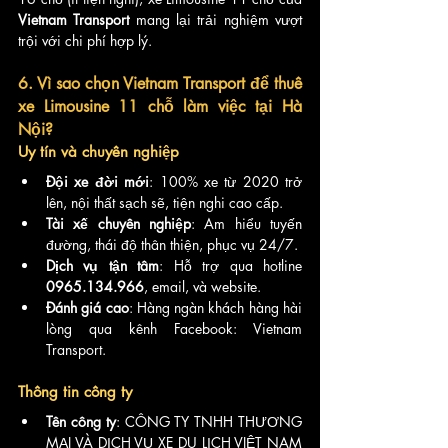
Vietnam Transport
 mang lại trải nghiệm vượt 
trội với chi phí hợp lý.
6. Vì sao chọn Vietnam Transport để thuê 
xe Limousine 11 chỗ làm việc tại Hà 
Nội?
Uy tín và chuyên nghiệp
Đội xe đời mới
: 100% xe từ 2020 trở 
lên, nội thất sạch sẽ, tiện nghi cao cấp.
Tài xế chuyên nghiệp
: Am hiểu tuyến 
đường, thái độ thân thiện, phục vụ 24/7.
Dịch vụ tận tâm
: Hỗ trợ qua hotline 
0965.134.966
, email, và website.
Đánh giá cao
: Hàng ngàn khách hàng hài 
lòng qua kênh Facebook: Vietnam 
Transport.
Thông tin công ty
Tên công ty
: CÔNG TY TNHH THƯƠNG 
MẠI VÀ DỊCH VỤ XE DU LỊCH VIỆT NAM 