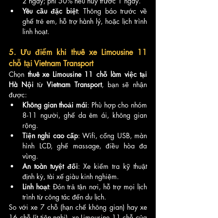
2 ngày; phí 50% nếu hủy trước 1 ngày.
Yêu cầu đặc biệt
: Thông báo trước về 
ghế trẻ em, hỗ trợ hành lý, hoặc lịch trình 
linh hoạt.
5. Ưu điểm khi thuê xe Limousine 11 
chỗ tại Vietnam Transport
Chọn 
thuê xe Limousine 11 chỗ làm việc tại 
Hà Nội
 từ 
Vietnam Transport
, bạn sẽ nhận 
được:
Không gian thoải mái
: Phù hợp cho nhóm 
8-11 người, ghế da êm ái, không gian 
rộng.
Tiện nghi cao cấp
: Wifi, cổng USB, màn 
hình LCD, ghế massage, điều hòa đa 
vùng.
An toàn tuyệt đối
: Xe kiểm tra kỹ thuật 
định kỳ, tài xế giàu kinh nghiệm.
Linh hoạt
: Đón trả tận nơi, hỗ trợ mọi lịch 
trình từ công tác đến du lịch.
So với xe 7 chỗ (hạn chế không gian) hay xe 
16 chỗ (ít tiện nghi), xe Limousine 11 chỗ của 