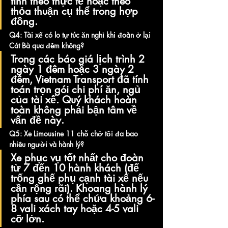
tính theo thực tế hoặc theo 
thỏa thuận cụ thể trong hợp 
đồng.
Q4: Tài xế có lo tự túc ăn nghỉ khi đoàn ở lại 
Cát Bà qua đêm không?
Trong các báo giá lịch trình 2 
ngày 1 đêm hoặc 3 ngày 2 
đêm, Vietnam Transport đã tính 
toán trọn gói chi phí ăn, ngủ 
của tài xế. Quý khách hoàn 
toàn không phải bận tâm về 
vấn đề này.
Q5: Xe Limousine 11 chỗ chở tối đa bao 
nhiêu người và hành lý?
Xe phục vụ tốt nhất cho đoàn 
từ 7 đến 10 hành khách (để 
trống ghế phụ cạnh tài xế nếu 
cần rộng rãi). Khoang hành lý 
phía sau có thể chứa khoảng 6-
8 vali xách tay hoặc 4-5 vali 
cỡ lớn.