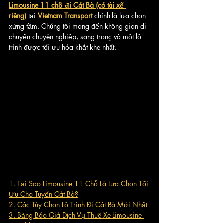
Limousine 11 chỗ đi Cát Bà (có tài xế 
riêng)
 tại 
Vietnam Transport 
chính là lựa chọn 
xứng tầm. Chúng tôi mang đến không gian di 
chuyển chuyên nghiệp, sang trọng và một lộ 
trình được tối ưu hóa khắt khe nhất.
1. Tại Sao Limousine 11 Chỗ Là Lựa Chọn Tối 
Ưu Cho Tuyến Cát Bà?
2. Các Tùy Chọn Lộ Trình Đi Cát Bà Mới Nhất
3. Bảng Báo Giá Dịch Vụ Thuê Xe Limousine 