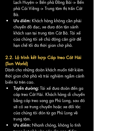
Lạch Huyện -> Bến phà Đồng Bài -> Bến 
phà Cái Viềng -> Trung tâm thị trấn Cát 
Bà.
Ưu điểm:
 Khách hàng không cần phải 
chuyển đồ đạc, xe đưa đón tận sảnh 
khách sạn tại trung tâm Cát Bà. Tài xế 
của chúng tôi sẽ chủ động căn giờ để 
hạn chế tối đa thời gian chờ phà.
2.2. Lộ trình kết hợp Cáp treo Cát Hải 
(Sun World)
Dành cho những đoàn khách muốn tiết kiệm 
thời gian chờ phà và trải nghiệm ngắm cảnh 
biển từ trên cao.
Tuyến đường:
 Tài xế đưa đoàn đến ga 
cáp treo Cát Hải. Khách hàng di chuyển 
bằng cáp treo sang ga Phù Long, sau đó 
sẽ có xe trung chuyển hoặc xe đối tác 
của chúng tôi đón từ ga Phù Long về 
trung tâm.
Ưu điểm:
 Nhanh chóng, không lo tình 