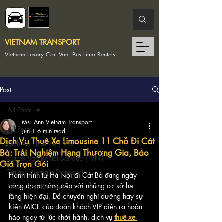
VIETNAM TRANSPORT
Vietnam Luxury Car, Van, Bus Limo Rentals
Post
All Posts
Ms. Ann Vietnam Transport
All Posts
Jun 1
6 min read
Dịch Vụ Thuê Xe Limousine 11 Chỗ Đi Cát
Dịch Vụ Thuê Xe | VNT
Bà: Trải Nghiệm Hạng Thương Gia, Báo
Car & Van Rental Service | VNT
Giá Trọn Gói
Tin tức Vietnam Transport
Hành trình từ Hà Nội đi Cát Bà đang ngày 
càng được nâng cấp với những cơ sở hạ 
News and Reviews
tầng hiện đại. Để chuyến nghỉ dưỡng hay sự 
kiện MICE của đoàn khách VIP diễn ra hoàn 
hảo ngay từ lúc khởi hành, dịch vụ 
thuê xe 