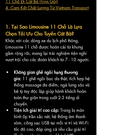
11 Chỗ Đi Cát Bà (Trọn Gói)
4. Cam Kết Chất Lượng Từ Vietnam Transport
1. Tại Sao Limousine 11 Chỗ Là Lựa 
Chọn Tối Ưu Cho Tuyến Cát Bà?
Khác với các dòng xe du lịch phổ thông, 
Limousine 11 chỗ được hoán cải từ khung 
gầm rộng rãi, mang lại trải nghiệm tiện nghi 
vượt trội cho các đoàn khách từ 7 - 10 người.
Không gian ghế ngồi hạng thương 
gia:
 11 ghế ngồi bọc da thật, tích hợp hệ 
thống massage đa điểm, ngả lưng sâu và 
bệ tỳ tay độc lập giúp hành khách hoàn 
toàn thư giãn trong suốt 2-3 tiếng di 
chuyển.
Tiện ích giải trí cao cấp:
 Trang bị màn 
hình ốp trần sắc nét, hệ thống âm thanh 
vòm, cổng sạc USB tại mỗi vị trí và Wi-Fi 
tốc độ cao, đáp ứng cả nhu cầu giải trí 