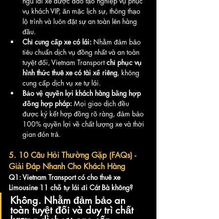
ngũ lái xe được đào tạo nghiệp vụ phục 
vụ khách VIP, ăn mặc lịch sự, thông thạo 
lộ trình và luôn đặt sự an toàn lên hàng 
đầu.
Chỉ cung cấp xe có lái:
 Nhằm đảm bảo 
tiêu chuẩn dịch vụ đồng nhất và an toàn 
tuyệt đối, Vietnam Transport 
chỉ phục vụ 
hình thức thuê xe có tài xế riêng
, không 
cung cấp dịch vụ xe tự lái.
Bảo vệ quyền lợi khách hàng bằng hợp 
đồng hợp pháp:
 Mọi giao dịch đều 
được ký kết hợp đồng rõ ràng, đảm bảo 
100% quyền lợi về chất lượng xe và thời 
gian đón trả.
5. 10 Câu Hỏi Thường Gặp (FAQs) - 
Giải Đáp Nhanh Cho Khách Hàng
Q1: Vietnam Transport có cho thuê xe 
Limousine 11 chỗ tự lái đi Cát Bà không?
Không. Nhằm đảm bảo an 
toàn tuyệt đối và duy trì chất 