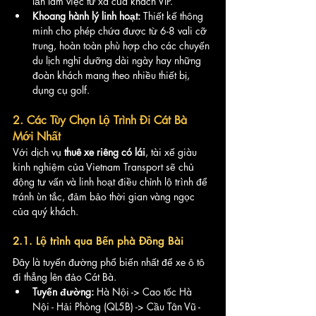
lẫn làm việc từ xa của khách VIP.
Khoang hành lý linh hoạt:
 Thiết kế thông 
minh cho phép chứa được từ 6-8 vali cỡ 
trung, hoàn toàn phù hợp cho các chuyến 
du lịch nghỉ dưỡng dài ngày hay những 
đoàn khách mang theo nhiều thiết bị, 
dụng cụ golf.
2. Các Tùy Chọn Lộ Trình Đi Cát Bà 
Mới Nhất
Với dịch vụ 
thuê xe riêng có lái
, tài xế giàu 
kinh nghiệm của Vietnam Transport sẽ chủ 
động tư vấn và linh hoạt điều chỉnh lộ trình để 
tránh ùn tắc, đảm bảo thời gian vàng ngọc 
của quý khách.
2.1. Lộ trình qua Bến phà Đồng Bài
Đây là tuyến đường phổ biến nhất để xe ô tô 
đi thẳng lên đảo Cát Bà.
Tuyến đường:
 Hà Nội -> Cao tốc Hà 
Nội - Hải Phòng (QL5B) -> Cầu Tân Vũ - 