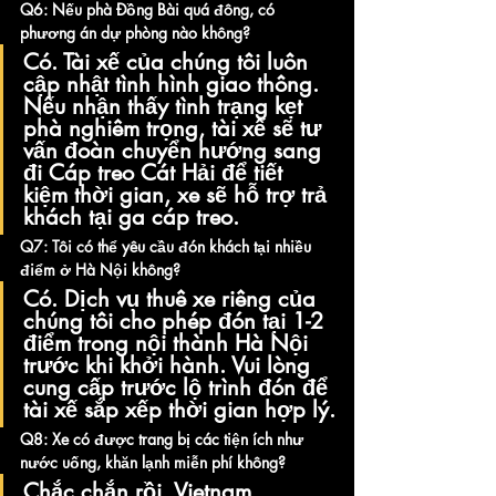
Q6: Nếu phà Đồng Bài quá đông, có 
phương án dự phòng nào không?
Có. Tài xế của chúng tôi luôn 
cập nhật tình hình giao thông. 
Nếu nhận thấy tình trạng kẹt 
phà nghiêm trọng, tài xế sẽ tư 
vấn đoàn chuyển hướng sang 
đi Cáp treo Cát Hải để tiết 
kiệm thời gian, xe sẽ hỗ trợ trả 
khách tại ga cáp treo.
Q7: Tôi có thể yêu cầu đón khách tại nhiều 
điểm ở Hà Nội không?
Có. Dịch vụ thuê xe riêng của 
chúng tôi cho phép đón tại 1-2 
điểm trong nội thành Hà Nội 
trước khi khởi hành. Vui lòng 
cung cấp trước lộ trình đón để 
tài xế sắp xếp thời gian hợp lý.
Q8: Xe có được trang bị các tiện ích như 
nước uống, khăn lạnh miễn phí không?
Chắc chắn rồi. Vietnam 