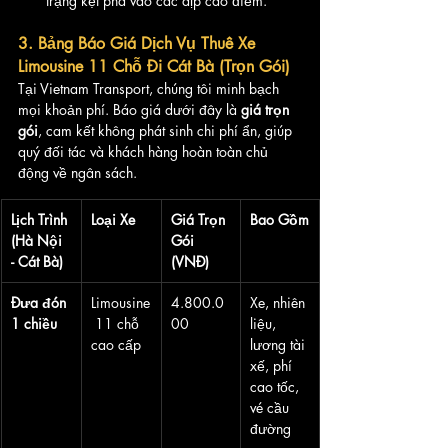
trạng kẹt phà vào các dịp cao điểm.
3. Bảng Báo Giá Dịch Vụ Thuê Xe 
Limousine 11 Chỗ Đi Cát Bà (Trọn Gói)
Tại Vietnam Transport, chúng tôi minh bạch 
mọi khoản phí. Báo giá dưới đây là 
giá trọn 
gói
, cam kết không phát sinh chi phí ẩn, giúp 
quý đối tác và khách hàng hoàn toàn chủ 
động về ngân sách.
Lịch Trình 
Loại Xe
Giá Trọn 
Bao Gồm
(Hà Nội 
Gói 
- Cát Bà)
(VNĐ)
Đưa đón 
Limousine
4.800.0
Xe, nhiên 
1 chiều
 11 chỗ 
00
liệu, 
cao cấp
lương tài 
xế, phí 
cao tốc, 
vé cầu 
đường