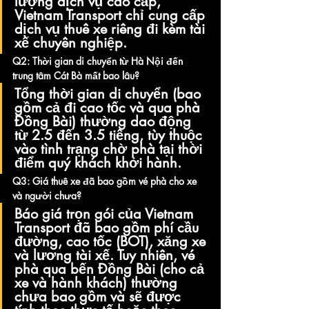
lượng dịch vụ cao cấp, 
Vietnam Transport chỉ cung cấp 
dịch vụ thuê xe riêng đi kèm tài 
xế chuyên nghiệp.
Q2: Thời gian di chuyển từ Hà Nội đến 
trung tâm Cát Bà mất bao lâu?
Tổng thời gian di chuyển (bao 
gồm cả đi cao tốc và qua phà 
Đồng Bài) thường dao động 
từ 2.5 đến 3.5 tiếng, tùy thuộc 
vào tình trạng chờ phà tại thời 
điểm quý khách khởi hành.
Q3: Giá thuê xe đã bao gồm vé phà cho xe 
và người chưa?
Báo giá trọn gói của Vietnam 
Transport đã bao gồm phí cầu 
đường, cao tốc (BOT), xăng xe 
và lương tài xế. Tuy nhiên, vé 
phà qua bến Đồng Bài (cho cả 
xe và hành khách) thường 
chưa bao gồm và sẽ được 