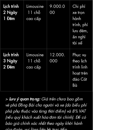
Lịch trình 
Limousine
9.000.0
Chi phí 
2 Ngày 
 11 chỗ 
00
xe trọn 
1 Đêm
cao cấp
hành 
trình, phí 
lưu đêm, 
ăn nghỉ 
tài xế
Lịch trình 
Limousine
12.000.
Phục vụ 
3 Ngày 
 11 chỗ 
000
theo lịch 
2 Đêm
cao cấp
trình linh 
hoạt trên 
đảo Cát 
Bà
> 
Lưu ý quan trọng:
 Giá trên chưa bao gồm 
vé phà Đồng Bài cho người và xe (do biểu phí 
phà phụ thuộc vào từng thời điểm) và 8% VAT 
(nếu quý khách xuất hóa đơn tài chính). Để có 
báo giá chính xác nhất theo ngày khởi hành 
của đoàn, vui lòng liên hệ trực tiếp.