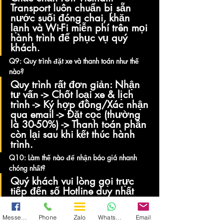
Transport luôn chuẩn bị sẵn 
nước suối đóng chai, khăn 
lạnh và Wi-Fi miễn phí trên mọi 
hành trình để phục vụ quý 
khách.
Q9: Quy trình đặt xe và thanh toán như thế 
nào?
Quy trình rất đơn giản: Nhận 
tư vấn -> Chốt loại xe & lịch 
trình -> Ký hợp đồng/Xác nhận 
qua email -> Đặt cọc (thường 
là 30-50%) -> Thanh toán phần 
còn lại sau khi kết thúc hành 
trình.
Q10: Làm thế nào để nhận báo giá nhanh 
chóng nhất?
Quý khách vui lòng gọi trực 
tiếp đến số Hotline duy nhất 
của công ty: 
0965134966
. 
Chuyên viên điều hành của 
Messenger
Phone
Zalo
WhatsApp
Email
chúng tôi sẽ tư vấn và gửi 