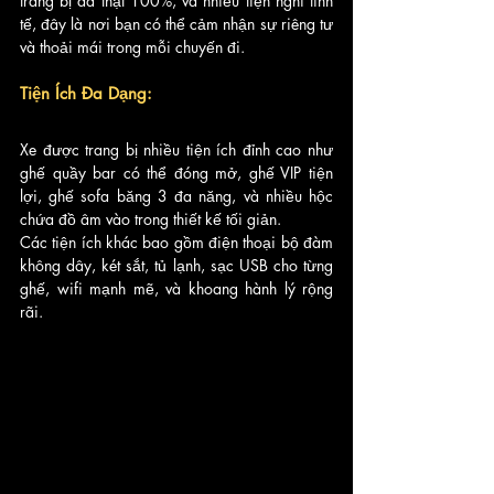
trang bị da thật 100%, và nhiều tiện nghi tinh 
tế, đây là nơi bạn có thể cảm nhận sự riêng tư 
và thoải mái trong mỗi chuyến đi.
Tiện Ích Đa Dạng:
Xe được trang bị nhiều tiện ích đỉnh cao như 
ghế quầy bar có thể đóng mở, ghế VIP tiện 
lợi, ghế sofa băng 3 đa năng, và nhiều hộc 
chứa đồ âm vào trong thiết kế tối giản. 
Các tiện ích khác bao gồm điện thoại bộ đàm 
không dây, két sắt, tủ lạnh, sạc USB cho từng 
ghế, wifi mạnh mẽ, và khoang hành lý rộng 
rãi.