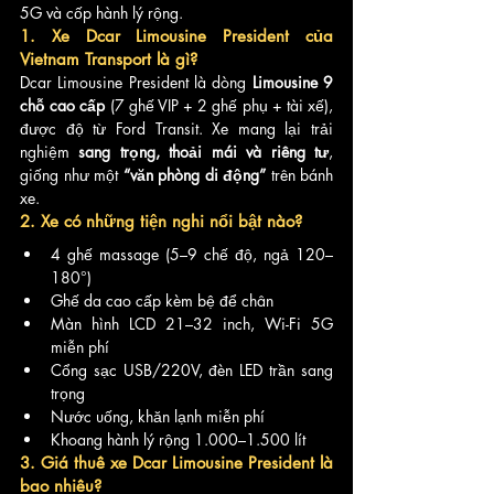
5G và cốp hành lý rộng.
1. Xe Dcar Limousine President của 
Vietnam Transport là gì?
Dcar Limousine President là dòng 
Limousine 9 
chỗ cao cấp
 (7 ghế VIP + 2 ghế phụ + tài xế), 
được độ từ Ford Transit. Xe mang lại trải 
nghiệm 
sang trọng, thoải mái và riêng tư
, 
giống như một 
“văn phòng di động”
 trên bánh 
xe.
2. Xe có những tiện nghi nổi bật nào?
4 ghế massage (5–9 chế độ, ngả 120–
180°)
Ghế da cao cấp kèm bệ để chân
Màn hình LCD 21–32 inch, Wi-Fi 5G 
miễn phí
Cổng sạc USB/220V, đèn LED trần sang 
trọng
Nước uống, khăn lạnh miễn phí
Khoang hành lý rộng 1.000–1.500 lít
3. Giá thuê xe Dcar Limousine President là 
bao nhiêu?