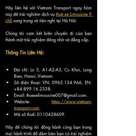
Hãy liên hệ với Vietnam Transport ngay hôm 
nay để trải nghiệm dịch vụ 
thuê xe Limousine 9 
chỗ
 sang trọng và tiện nghi tại Hà Nội. 
Chúng tôi cam kết biến chuyến đi của bạn 
thành một trải nghiệm đáng nhớ và đẳng cấp.
Thông Tin Liên Hệ:
Địa chỉ: Lo 3, A1-A2-A3, Cu Khoi, Long 
Bien, Hanoi, Vietnam.
Số điện thoại: VN: 0965.134.966, EN: 
+84.899.16.2338.
Email: thuexelimousine007@gmail.com.
Website: 
https://www.vietnam-
transport.com
.
Mã số thuế: 0110428609.
Hãy để chúng tôi đồng hành cùng bạn trong 
mọi hành trình để đảm bảo bạn có trải nghiệm 