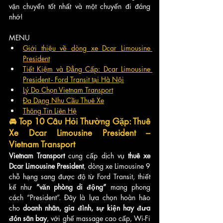
vận chuyển tốt nhất và một chuyến đi đáng 
nhớ!
MENU
Giới thiệu về dòng xe Dcar Limousine 
President
Tiết Kiệm và Đẳng Cấp: Dcar Limousine 
President - Ford Transit tại Hà Nội
Lý Do Chọn Vietnam Transport
Đa Dạng Nhu Cầu Thuê Xe
Thông Tin Liên Hệ
🚘 Top 10 Câu Hỏi Thường Gặp: Thuê 
Xe Dcar Limousine President – 
Vietnam Transport
Vietnam Transport
 cung cấp dịch vụ 
thuê xe 
Dcar Limousine President
, dòng xe Limousine 9 
chỗ hạng sang được độ từ Ford Transit, thiết 
kế như 
“văn phòng di động”
 mang phong 
cách “President”. Đây là lựa chọn hoàn hảo 
cho 
doanh nhân, gia đình, sự kiện hay đưa 
đón sân bay
, với ghế massage cao cấp, Wi-Fi 