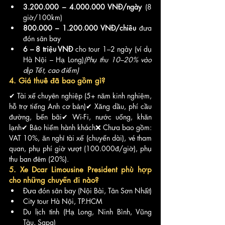
3.200.000 – 4.000.000 VNĐ/ngày
 (8 
giờ/100km)
800.000 – 1.200.000 VNĐ/chiều
 đưa 
đón sân bay
6 – 8 triệu VNĐ
 cho tour 1–2 ngày (ví dụ 
Hà Nội – Hạ Long)
(Phụ thu 10–20% vào 
dịp Tết, cao điểm)
4. Giá thuê đã bao gồm gì?
✔ Tài xế chuyên nghiệp (5+ năm kinh nghiệm, 
hỗ trợ tiếng Anh cơ bản)✔ Xăng dầu, phí cầu 
đường, bến bãi✔ Wi-Fi, nước uống, khăn 
lạnh✔ Bảo hiểm hành khách❌ Chưa bao gồm: 
VAT 10%, ăn nghỉ tài xế (chuyến dài), vé tham 
quan, phụ phí giờ vượt (100.000đ/giờ), phụ 
thu ban đêm (20%).
5. Xe Dcar Limousine President phù hợp 
cho những chuyến đi nào?
Đưa đón sân bay (Nội Bài, Tân Sơn Nhất)
City tour Hà Nội, TP.HCM
Du lịch tỉnh (Hạ Long, Ninh Bình, Vũng 
Tàu, Sapa)