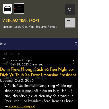
VIETNAM TRANSPORT
Vietnam Luxury Car, Van, Bus Limo Rentals
Post
All Posts
Vietnam Transport
All Posts
Sep 28, 2023
6 min read
Đánh Thức Phong Cách và Tiện Nghi với
Dịch Vụ Thuê Xe | VNT
Dịch Vụ Thuê Xe Dcar Limousine President
Car & Van Rental Service | VNT
Updated:
Oct 3, 2025
Tin tức Vietnam Transport
Việc thuê xe Limousine sang trọng và tiện nghi 
không còn là một khái niệm xa lạ tại Hà Nội 
News and Reviews
nữa, nhờ vào sự xuất hiện đầy ấn tượng của 
Dcar Limousine President - Ford Transit từ hãng 
xe 
Vietnam Transport
. 