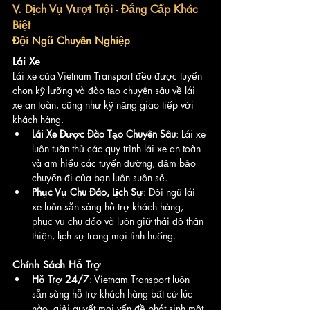
V. Dịch Vụ Vượt Trội - Đẳng Cấp Khác 
Biệt
Đội Ngũ Chuyên Nghiệp
Lái Xe
Lái xe của Vietnam Transport đều được tuyển 
chọn kỹ lưỡng và đào tạo chuyên sâu về lái 
xe an toàn, cũng như kỹ năng giao tiếp với 
khách hàng.
Lái Xe Được Đào Tạo Chuyên Sâu
: Lái xe 
luôn tuân thủ các quy trình lái xe an toàn 
và am hiểu các tuyến đường, đảm bảo 
chuyến đi của bạn luôn suôn sẻ.
Phục Vụ Chu Đáo, Lịch Sự
: Đội ngũ lái 
xe luôn sẵn sàng hỗ trợ khách hàng, 
phục vụ chu đáo và luôn giữ thái độ thân 
thiện, lịch sự trong mọi tình huống.
Chính Sách Hỗ Trợ
Hỗ Trợ 24/7
: Vietnam Transport luôn 
sẵn sàng hỗ trợ khách hàng bất cứ lúc 
nào, giải quyết mọi vấn đề phát sinh một 