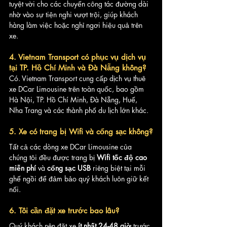
tuyệt vời cho các chuyến công tác đường dài 
nhờ vào sự tiện nghi vượt trội, giúp khách 
hàng làm việc hoặc nghỉ ngơi hiệu quả trên 
xe.
4. Vietnam Transport có phục vụ dịch vụ 
tại TP. Hồ Chí Minh và Đà Nẵng không?
Có. Vietnam Transport cung cấp dịch vụ thuê 
xe DCar Limousine trên toàn quốc, bao gồm 
Hà Nội, TP. Hồ Chí Minh, Đà Nẵng, Huế, 
Nha Trang và các thành phố du lịch lớn khác.
5. Xe có trang bị Wifi và cổng sạc không?
Tất cả các dòng xe DCar Limousine của 
chúng tôi đều được trang bị 
Wifi tốc độ cao 
miễn phí
 và 
cổng sạc USB
 riêng biệt tại mỗi 
ghế ngồi để đảm bảo quý khách luôn giữ kết 
nối.
6. Tôi cần đặt xe trước bao lâu?
Quý khách nên đặt xe 
ít nhất 24-48 giờ
 trước 