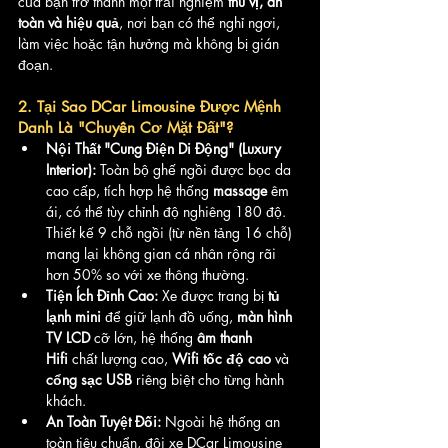
của bạn trở thành một trải nghiệm 
thú vị, an 
toàn và hiệu quả
, nơi bạn có thể nghỉ ngơi, 
làm việc hoặc tận hưởng mà không bị gián 
đoạn.
2. Tại Sao DCar Limousine Được Mệnh 
Danh Là "Chuyên Cơ Mặt Đất"?
Nội Thất "Cung Điện Di Động" (Luxury 
Interior):
 Toàn bộ ghế ngồi được bọc da 
cao cấp, tích hợp hệ thống 
massage
 êm 
ái, có thể tùy chỉnh độ nghiêng 180 độ. 
Thiết kế 9 chỗ ngồi (từ nền tảng 16 chỗ) 
mang lại không gian cá nhân rộng rãi 
hơn 50% so với xe thông thường.
Tiện Ích Đỉnh Cao:
 Xe được trang bị 
tủ 
lạnh mini
 để giữ lạnh đồ uống, 
màn hình 
TV LCD
 cỡ lớn, hệ thống 
âm thanh 
Hifi
 chất lượng cao, 
Wifi tốc độ cao
 và 
cổng sạc USB
 riêng biệt cho từng hành 
khách.
An Toàn Tuyệt Đối:
 Ngoài hệ thống an 
toàn tiêu chuẩn, đội xe DCar Limousine 