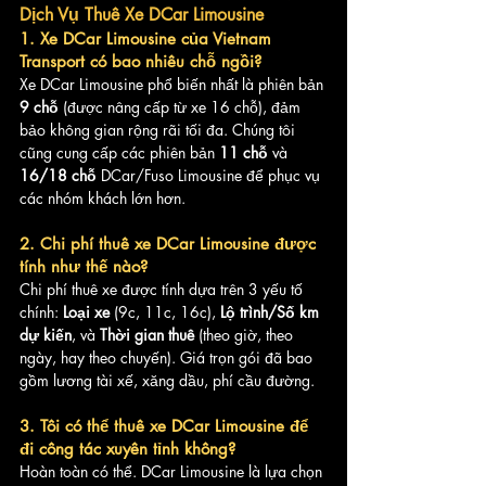
Dịch Vụ Thuê Xe DCar Limousine
1. Xe DCar Limousine của Vietnam 
Transport có bao nhiêu chỗ ngồi?
Xe DCar Limousine phổ biến nhất là phiên bản 
9 chỗ
 (được nâng cấp từ xe 16 chỗ), đảm 
bảo không gian rộng rãi tối đa. Chúng tôi 
cũng cung cấp các phiên bản 
11 chỗ
 và 
16/18 chỗ
 DCar/Fuso Limousine để phục vụ 
các nhóm khách lớn hơn.
2. Chi phí thuê xe DCar Limousine được 
tính như thế nào?
Chi phí thuê xe được tính dựa trên 3 yếu tố 
chính: 
Loại xe
 (9c, 11c, 16c), 
Lộ trình/Số km 
dự kiến
, và 
Thời gian thuê
 (theo giờ, theo 
ngày, hay theo chuyến). Giá trọn gói đã bao 
gồm lương tài xế, xăng dầu, phí cầu đường.
3. Tôi có thể thuê xe DCar Limousine để 
đi công tác xuyên tỉnh không?
Hoàn toàn có thể. DCar Limousine là lựa chọn 