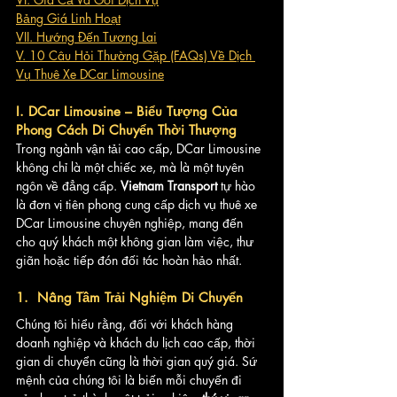
Bảng Giá Linh Hoạt
VII. Hướng Đến Tương Lai
V. 10 Câu Hỏi Thường Gặp (FAQs) Về Dịch 
Vụ Thuê Xe DCar Limousine
I. DCar Limousine – Biểu Tượng Của 
Phong Cách Di Chuyển Thời Thượng
Trong ngành vận tải cao cấp, DCar Limousine 
không chỉ là một chiếc xe, mà là một tuyên 
ngôn về đẳng cấp. 
Vietnam Transport
 tự hào 
là đơn vị tiên phong cung cấp dịch vụ thuê xe 
DCar Limousine chuyên nghiệp, mang đến 
cho quý khách một không gian làm việc, thư 
giãn hoặc tiếp đón đối tác hoàn hảo nhất.
1.  Nâng Tầm Trải Nghiệm Di Chuyển
Chúng tôi hiểu rằng, đối với khách hàng 
doanh nghiệp và khách du lịch cao cấp, thời 
gian di chuyển cũng là thời gian quý giá. Sứ 
mệnh của chúng tôi là biến mỗi chuyến đi 