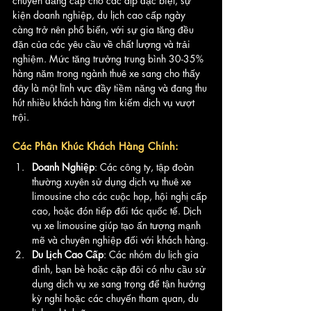
chuyển đẳng cấp cho các dịp đặc biệt, sự 
kiện doanh nghiệp, du lịch cao cấp ngày 
càng trở nên phổ biến, với sự gia tăng đều 
đặn của các yêu cầu về chất lượng và trải 
nghiệm. Mức tăng trưởng trung bình 30-35% 
hàng năm trong ngành thuê xe sang cho thấy 
đây là một lĩnh vực đầy tiềm năng và đang thu 
hút nhiều khách hàng tìm kiếm dịch vụ vượt 
trội.
Các Phân Khúc Khách Hàng Chính:
Doanh Nghiệp
: Các công ty, tập đoàn 
thường xuyên sử dụng dịch vụ thuê xe 
limousine cho các cuộc họp, hội nghị cấp 
cao, hoặc đón tiếp đối tác quốc tế. Dịch 
vụ xe limousine giúp tạo ấn tượng mạnh 
mẽ và chuyên nghiệp đối với khách hàng.
Du Lịch Cao Cấp
: Các nhóm du lịch gia 
đình, bạn bè hoặc cặp đôi có nhu cầu sử 
dụng dịch vụ xe sang trọng để tận hưởng 
kỳ nghỉ hoặc các chuyến tham quan, du 