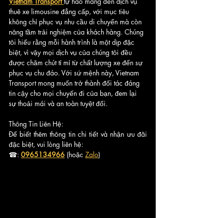
Vietnam Transport 
tự hào mang đến dịch vụ 
thuê xe limousine đẳng cấp, với mục tiêu 
không chỉ phục vụ nhu cầu di chuyển mà còn 
nâng tầm trải nghiệm của khách hàng. Chúng 
tôi hiểu rằng mỗi hành trình là một dịp đặc 
biệt, vì vậy mọi dịch vụ của chúng tôi đều 
được chăm chút tỉ mỉ từ chất lượng xe đến sự 
phục vụ chu đáo. Với sứ mệnh này, Vietnam 
Transport mong muốn trở thành đối tác đáng 
tin cậy cho mọi chuyến đi của bạn, đem lại 
sự thoải mái và an toàn tuyệt đối.
Thông Tin Liên Hệ:
Để biết thêm thông tin chi tiết và nhận ưu đãi 
đặc biệt, vui lòng liên hệ:
☎: 
0965134966
 (hoặc 
Zalo
)