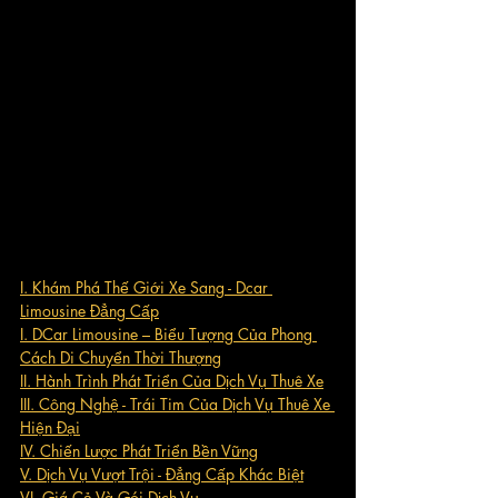
I. Khám Phá Thế Giới Xe Sang - Dcar 
Limousine Đẳng Cấp
I. DCar Limousine – Biểu Tượng Của Phong 
Cách Di Chuyển Thời Thượng
II. Hành Trình Phát Triển Của Dịch Vụ Thuê Xe
III. Công Nghệ - Trái Tim Của Dịch Vụ Thuê Xe 
Hiện Đại
IV. Chiến Lược Phát Triển Bền Vững
V. Dịch Vụ Vượt Trội - Đẳng Cấp Khác Biệt
VI. Giá Cả Và Gói Dịch Vụ