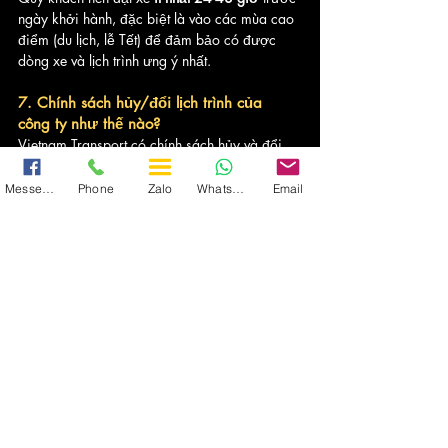
ngày khởi hành, đặc biệt là vào các mùa cao 
điểm (du lịch, lễ Tết) để đảm bảo có được 
dòng xe và lịch trình ưng ý nhất.
7. Chính sách hủy/đổi lịch trình của 
công ty như thế nào?
Vietnam Transport có chính sách hủy và đổi 
lịch trình linh hoạt. Quý khách vui lòng thông 
báo trước ít nhất 
48 giờ
 để được hoàn tiền 
Messenger
Phone
Zalo
WhatsApp
Email
hoặc chuyển đổi lịch trình (tùy theo điều kiện 
hợp đồng).
8. Lái xe có biết tiếng Anh không?
Chúng tôi có đội ngũ tài xế chuyên phục vụ 
khách du lịch và đối tác quốc tế, có khả năng 
giao tiếp cơ bản bằng tiếng Anh, giúp hành 
trình của khách nước ngoài thuận tiện hơn.
9. Xe DCar Limousine có thể chở được 
bao nhiêu hành lý?
Với phiên bản 9 chỗ, khoang chứa hành lý 