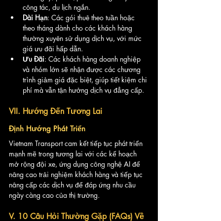
công tác, du lịch ngắn.
Dài Hạn
: Các gói thuê theo tuần hoặc 
theo tháng dành cho các khách hàng 
thường xuyên sử dụng dịch vụ, với mức 
giá ưu đãi hấp dẫn.
Ưu Đãi
: Các khách hàng doanh nghiệp 
và nhóm lớn sẽ nhận được các chương 
trình giảm giá đặc biệt, giúp tiết kiệm chi 
phí mà vẫn tận hưởng dịch vụ đẳng cấp.
VII. Hướng Đến Tương Lai
Định Hướng Phát Triển
Vietnam Transport cam kết tiếp tục phát triển 
mạnh mẽ trong tương lai với các kế hoạch 
mở rộng đội xe, ứng dụng công nghệ AI để 
nâng cao trải nghiệm khách hàng và tiếp tục 
nâng cấp các dịch vụ để đáp ứng nhu cầu 
ngày càng cao của thị trường.
V. 10 Câu Hỏi Thường Gặp (FAQs) Về 