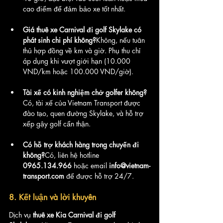
cao điểm để đảm bảo xe tốt nhất.
Giá thuê xe Carnival đi golf Skylake có 
phát sinh chi phí không?
Không, nếu tuân 
thủ hợp đồng về km và giờ. Phụ thu chỉ 
áp dụng khi vượt giới hạn (10.000 
VND/km hoặc 100.000 VND/giờ).
Tài xế có kinh nghiệm chở golfer không?
Có, tài xế của Vietnam Transport được 
đào tạo, quen đường Skylake, và hỗ trợ 
xếp gậy golf cẩn thận.
Có hỗ trợ khách hàng trong chuyến đi 
không?
Có, liên hệ hotline 
0965.134.966
 hoặc email 
info@vietnam-
transport.com
 để được hỗ trợ 24/7.
8. Kết luận và lời khuyên
Dịch vụ 
thuê xe Kia Carnival đi golf 