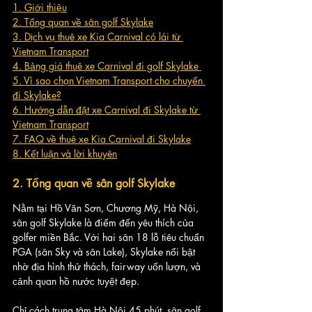
1. Giới thiệu
2. Tổng quan về sân golf Skylake
3. Dịch vụ thuê xe Kia Carnival có lái từ 
Vietnam Transport
4. Bảng giá thuê xe Carnival đi golf Skylake 
5. Vì sao chọn Vietnam Transport cho chuyến 
đi Skylake?
6. Hướng dẫn đặt xe Carnival đi Skylake từ 
Vietnam Transport
7. FAQ về thuê xe Kia Carnival đi Skylake
8. Kết luận và lời khuyên
2. Tổng quan về sân golf Skylake
Nằm tại Hồ Văn Sơn, Chương Mỹ, Hà Nội, 
sân golf Skylake là điểm đến yêu thích của 
golfer miền Bắc. Với hai sân 18 lỗ tiêu chuẩn 
PGA (sân Sky và sân Lake), Skylake nổi bật 
nhờ địa hình thử thách, fairway uốn lượn, và 
cảnh quan hồ nước tuyệt đẹp. 
Chỉ cách trung tâm Hà Nội 45 phút, sân golf 