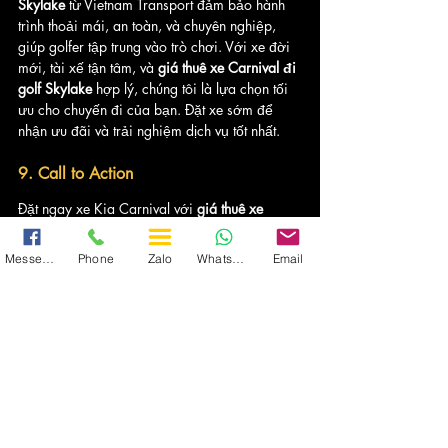
Skylake
 từ Vietnam Transport đảm bảo hành 
trình thoải mái, an toàn, và chuyên nghiệp, 
giúp golfer tập trung vào trò chơi. Với xe đời 
mới, tài xế tận tâm, và 
giá thuê xe Carnival đi 
golf Skylake
 hợp lý, chúng tôi là lựa chọn tối 
ưu cho chuyến đi của bạn. Đặt xe sớm để 
nhận ưu đãi và trải nghiệm dịch vụ tốt nhất.
9. Call to Action
Đặt ngay xe Kia Carnival với 
giá thuê xe 
Carnival đi golf Skylake
 ưu đãi giảm 10% từ 
Vietnam Transport! Gọi 
0965.134.966
, truy 
Messenger
Phone
Zalo
WhatsApp
Email
cập 
https://www.vietnam-transport.com
, hoặc 
theo dõi 
Vietnam Transport
 trên Facebook. 
Nâng tầm trải nghiệm golf của bạn ngay hôm 
nay!
Thông tin liên hệ:
CÔNG TY TNHH THƯƠNG 
MẠI VÀ DỊCH VỤ XE DU LỊCH VIỆT NAM 
TRANSPORT
Địa chỉ: Lô 3, A1-A2-A3, Cự Khối, Long 