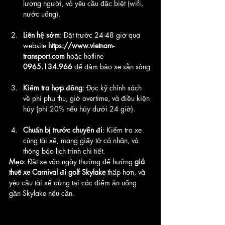
lượng người, và yêu cầu đặc biệt (wifi, 
nước uống).
Liên hệ sớm
: Đặt trước 24-48 giờ qua 
website 
https://www.vietnam-
transport.com
 hoặc hotline 
0965.134.966
 để đảm bảo xe sẵn sàng
Kiểm tra hợp đồng
: Đọc kỹ chính sách 
về phí phụ thu, giờ overtime, và điều kiện 
hủy (phí 20% nếu hủy dưới 24 giờ).
Chuẩn bị trước chuyến đi
: Kiểm tra xe 
cùng tài xế, mang giấy tờ cá nhân, và 
thông báo lịch trình chi tiết.
Mẹo
: Đặt xe vào ngày thường để hưởng 
giá 
thuê xe Carnival đi golf Skylake
 thấp hơn, và 
yêu cầu tài xế dừng tại các điểm ăn uống 
gần Skylake nếu cần.