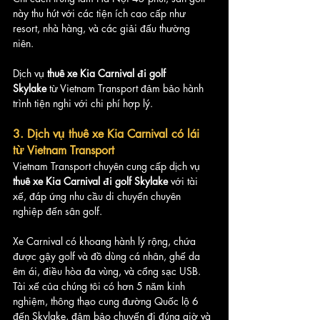
này thu hút với các tiện ích cao cấp như 
resort, nhà hàng, và các giải đấu thường 
niên. 
Dịch vụ 
thuê xe Kia Carnival đi golf 
Skylake
 từ Vietnam Transport đảm bảo hành 
trình tiện nghi với chi phí hợp lý.
3. Dịch vụ thuê xe Kia Carnival có lái 
từ Vietnam Transport
Vietnam Transport chuyên cung cấp dịch vụ 
thuê xe Kia Carnival đi golf Skylake
 với tài 
xế, đáp ứng nhu cầu di chuyển chuyên 
nghiệp đến sân golf. 
Xe Carnival có khoang hành lý rộng, chứa 
được gậy golf và đồ dùng cá nhân, ghế da 
êm ái, điều hòa đa vùng, và cổng sạc USB. 
Tài xế của chúng tôi có hơn 5 năm kinh 
nghiệm, thông thạo cung đường Quốc lộ 6 
đến Skylake, đảm bảo chuyến đi đúng giờ và 