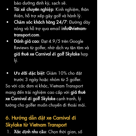
bảo dưỡng định kỳ, sạch sẽ.
Tài xế chuyên nghiệp
: Kinh nghiệm, thân 
thiện, hỗ trợ xếp gậy golf và hành lý.
Chăm sóc khách hàng 24/7
: Đường dây 
nóng và hỗ trợ qua email 
info@vietnam-
transport.com
.
Đánh giá cao
: Đạt 4.9/5 trên Google 
Reviews từ golfer, nhờ dịch vụ tận tâm và 
giá thuê xe Carnival đi golf Skylake
 hợp 
lý.
Ưu đãi đặc biệt
: Giảm 10% cho đặt 
trước 3 ngày hoặc nhóm từ 5 golfer.
So với các đơn vị khác, Vietnam Transport 
mang đến trải nghiệm cao cấp với 
giá thuê 
xe Carnival đi golf Skylake
 cạnh tranh, lý 
tưởng cho golfer muốn chuyến đi thoải mái.
6. Hướng dẫn đặt xe Carnival đi 
Skylake từ Vietnam Transport
Xác định nhu cầu
: Chọn thời gian, số 