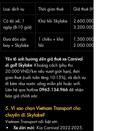
Loại dịch vụ
Thời gian thuê
Giá thuê (VND)
Có tài xế, 1 
Khứ hồi Skylake
2.600.000 - 
ngày (8-10 giờ)
3.200.000
Đưa đón sân 
1 chiều + khứ 
1.500.000 - 
bay + Skylake
hồi
2.000.000
Yếu tố ảnh hưởng đến giá thuê xe Carnival 
đi golf Skylake
: Khoảng cách (phụ thu 
20.000 VND/km nếu vượt giới hạn), thời 
gian thuê (cuối tuần tăng 10-15%), và dịch vụ 
đi kèm như nước uống miễn phí hoặc wifi. 
Liên hệ qua hotline 
0965.134.966
 để nhận 
báo giá chính xác.
5. Vì sao chọn Vietnam Transport cho 
chuyến đi Skylake?
Vietnam Transport nổi bật với:
Xe đời mới
: Kia Carnival 2022-2025, 