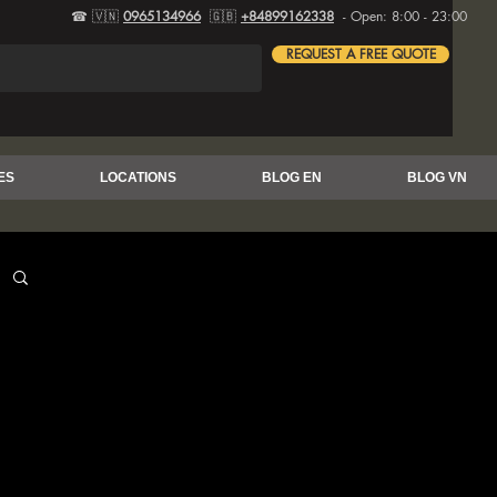
☎ 🇻🇳
0965134966
🇬🇧
+84899162338
- Open: 8:00 - 23:00
REQUEST A FREE QUOTE
ES
LOCATIONS
BLOG EN
BLOG VN