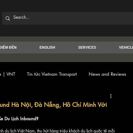
ĐIỂM ĐẾN
ENGLISH
SERVICES
VEHICL
ce | VNT
Tin tức Vietnam Transport
News and Reviews
ound Hà Nội, Đà Nẵng, Hồ Chí Minh Với
Xe Du Lịch Inbound?
h du lịch Việt Nam, thu hút hàng triệu khách du lịch quốc tế mỗi 