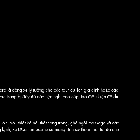
ard là dòng xe lý tưởng cho các tour du lịch gia đình hoặc các 
ợc trang bị đầy đủ các tiện nghi cao cấp, tạo điều kiện để du 
lớn. Với thiết kế nội thất sang trọng, ghế ngồi massage và các 
ống lạnh, xe DCar Limousine sẽ mang đến sự thoải mái tối đa cho 