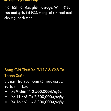
Nội thất hiện đại, 
ghế massage, WiFi, điều 
hòa mát lạnh, tivi LCD
, mang lại sự thoải mái 
cho mọi hành trình.
Bảng Giá Thuê Xe 9-11-16 Chỗ Tại 
Thanh Xuân
Vietnam Transport cam kết mức giá cạnh 
tranh, minh bạch:
Xe 9 chỗ
: Từ 
2,500,000đ/ngày
.
Xe 11 chỗ
: Từ 
2,800,000đ/ngày
.
Xe 16 chỗ
: Từ 
3,800,000đ/ngày
.