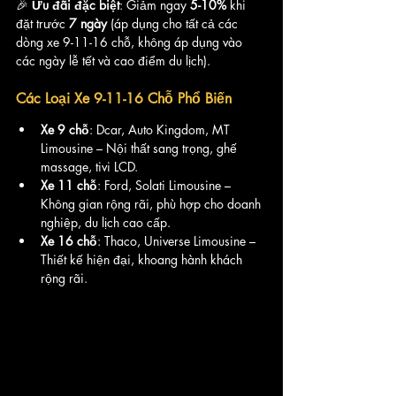
🎉 
Ưu đãi đặc biệt
: Giảm ngay 
5-10%
 khi 
đặt trước 
7 ngày
 (áp dụng cho tất cả các 
dòng xe 9-11-16 chỗ, không áp dụng vào 
các ngày lễ tết và cao điểm du lịch).
Các Loại Xe 9-11-16 Chỗ Phổ Biến
Xe 9 chỗ
: Dcar, Auto Kingdom, MT 
Limousine – Nội thất sang trọng, ghế 
massage, tivi LCD.
Xe 11 chỗ
: Ford, Solati Limousine – 
Không gian rộng rãi, phù hợp cho doanh 
nghiệp, du lịch cao cấp.
Xe 16 chỗ
: Thaco, Universe Limousine – 
Thiết kế hiện đại, khoang hành khách 
rộng rãi.