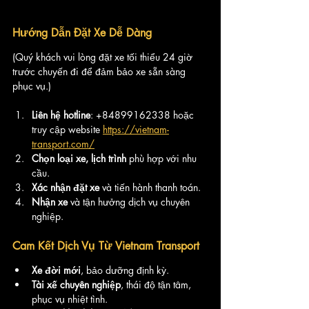
Hướng Dẫn Đặt Xe Dễ Dàng
(Quý khách vui lòng đặt xe tối thiểu 24 giờ 
trước chuyến đi để đảm bảo xe sẵn sàng 
phục vụ.)
Liên hệ hotline
: +84899162338 hoặc 
truy cập website 
https://vietnam-
transport.com/
Chọn loại xe, lịch trình
 phù hợp với nhu 
cầu.
Xác nhận đặt xe
 và tiến hành thanh toán.
Nhận xe
 và tận hưởng dịch vụ chuyên 
nghiệp.
Cam Kết Dịch Vụ Từ Vietnam Transport
Xe đời mới
, bảo dưỡng định kỳ.
Tài xế chuyên nghiệp
, thái độ tận tâm, 
phục vụ nhiệt tình.