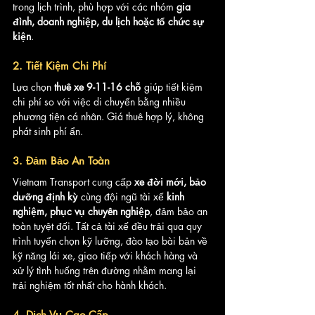
trong lịch trình, phù hợp với các nhóm 
gia 
đình, doanh nghiệp, du lịch hoặc tổ chức sự 
kiện
.
2. Tiết Kiệm Chi Phí
Lựa chọn 
thuê xe 9-11-16 chỗ
 giúp tiết kiệm 
chi phí so với việc di chuyển bằng nhiều 
phương tiện cá nhân. Giá thuê hợp lý, không 
phát sinh phí ẩn.
3. Đảm Bảo An Toàn
Vietnam Transport cung cấp 
xe đời mới, bảo 
dưỡng định kỳ
 cùng đội ngũ tài xế 
kinh 
nghiệm, phục vụ chuyên nghiệp
, đảm bảo an 
toàn tuyệt đối. Tất cả tài xế đều trải qua quy 
trình tuyển chọn kỹ lưỡng, đào tạo bài bản về 
kỹ năng lái xe, giao tiếp với khách hàng và 
xử lý tình huống trên đường nhằm mang lại 
trải nghiệm tốt nhất cho hành khách.
4. Dịch Vụ Cao Cấp