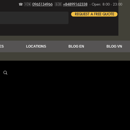
☎ 🇻🇳
0965134966
🇬🇧
+84899162338
- Open: 8:00 - 23:00
REQUEST A FREE QUOTE
ES
LOCATIONS
BLOG EN
BLOG VN