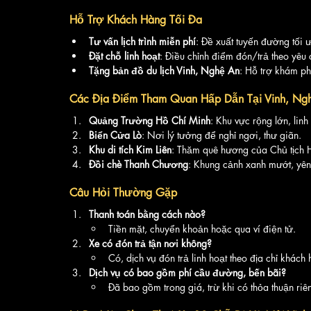
Hỗ Trợ Khách Hàng Tối Đa
Tư vấn lịch trình miễn phí
: Đề xuất tuyến đường tối ư
Đặt chỗ linh hoạt
: Điều chỉnh điểm đón/trả theo yêu 
Tặng bản đồ du lịch Vinh, Nghệ An
: Hỗ trợ khám p
Các Địa Điểm Tham Quan Hấp Dẫn Tại Vinh, Ng
Quảng Trường Hồ Chí Minh
: Khu vực rộng lớn, linh 
Biển Cửa Lò
: Nơi lý tưởng để nghỉ ngơi, thư giãn.
Khu di tích Kim Liên
: Thăm quê hương của Chủ tịch 
Đồi chè Thanh Chương
: Khung cảnh xanh mướt, yên
Câu Hỏi Thường Gặp
Thanh toán bằng cách nào?
Tiền mặt, chuyển khoản hoặc qua ví điện tử.
Xe có đón trả tận nơi không?
Có, dịch vụ đón trả linh hoạt theo địa chỉ khách
Dịch vụ có bao gồm phí cầu đường, bến bãi?
Đã bao gồm trong giá, trừ khi có thỏa thuận riê