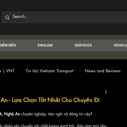
ĐIỂM ĐẾN
ENGLISH
SERVICES
VEHICL
ce | VNT
Tin tức Vietnam Transport
News and Reviews
 An - Lựa Chọn Tốt Nhất Cho Chuyến Đi
nh, Nghệ An
 chuyên nghiệp, tiện nghi và đáng tin cậy? 
ải pháp vận chuyển với chất lượng vượt trội, đáp ứng mọi nhu 