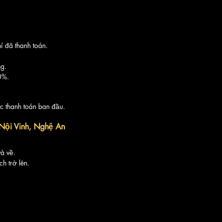
í đã thanh toán.
ng.
0%.
c thanh toán ban đầu.
Nội Vinh, Nghệ An
à về.
h trở lên.