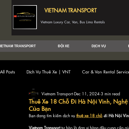
VIETNAM TRANSPORT
Vietnam Luxury Car, Van, Bus Limo Rentals
IETNAM TRANSPORT
ĐỘI XE
DỊCH VỤ
All Posts
Dịch Vụ Thuê Xe | VNT
Car & Van Rental Servi
Vietnam Transport
Dec 11, 2024
3 min read
Thuê Xe 18 Chỗ Đi Hà Nội Vinh, Nghệ
Của Bạn
Bạn đang tìm kiếm dịch vụ 
thuê xe 18 chỗ
 đi Hà Nội Vi
Vietnam Transport
 tự hào là đơn vị hàng đầu cung cấp gi