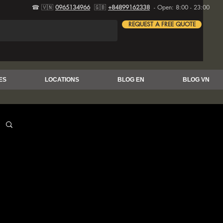
☎ 🇻🇳
0965134966
🇬🇧
+84899162338
- Open: 8:00 - 23:00
REQUEST A FREE QUOTE
ES
LOCATIONS
BLOG EN
BLOG VN