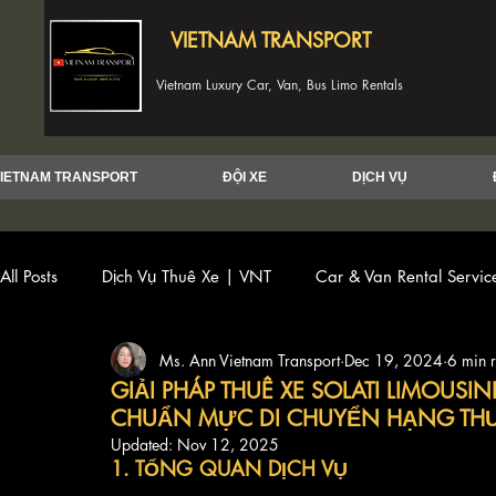
VIETNAM TRANSPORT
Vietnam Luxury Car, Van, Bus Limo Rentals
IETNAM TRANSPORT
ĐỘI XE
DỊCH VỤ
All Posts
Dịch Vụ Thuê Xe | VNT
Car & Van Rental Servi
Ms. Ann Vietnam Transport
Dec 19, 2024
6 min 
GIẢI PHÁP THUÊ XE SOLATI LIMOUSIN
CHUẨN MỰC DI CHUYỂN HẠNG TH
Updated:
Nov 12, 2025
1. TỔNG QUAN DỊCH VỤ 