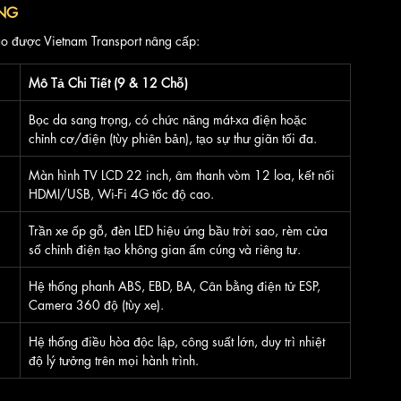
UNG
o được Vietnam Transport nâng cấp:
Mô Tả Chi Tiết (9 & 12 Chỗ)
Bọc da sang trọng, có chức năng mát-xa điện hoặc 
chỉnh cơ/điện (tùy phiên bản), tạo sự thư giãn tối đa.
Màn hình TV LCD 22 inch, âm thanh vòm 12 loa, kết nối 
HDMI/USB, Wi-Fi 4G tốc độ cao.
Trần xe ốp gỗ, đèn LED hiệu ứng bầu trời sao, rèm cửa 
sổ chỉnh điện tạo không gian ấm cúng và riêng tư.
Hệ thống phanh ABS, EBD, BA, Cân bằng điện tử ESP, 
Camera 360 độ (tùy xe).
Hệ thống điều hòa độc lập, công suất lớn, duy trì nhiệt 
độ lý tưởng trên mọi hành trình.