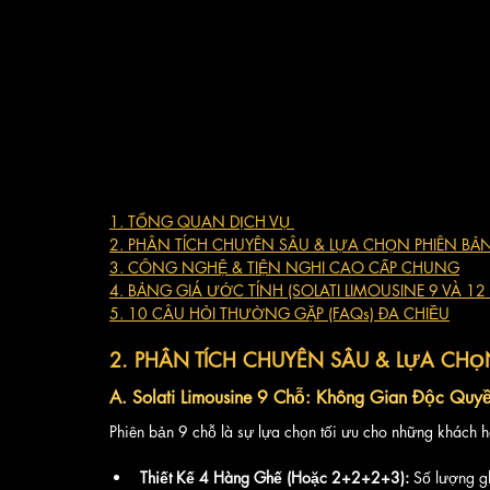
1. TỔNG QUAN DỊCH VỤ 
2. PHÂN TÍCH CHUYÊN SÂU & LỰA CHỌN PHIÊN BẢ
3. CÔNG NGHỆ & TIỆN NGHI CAO CẤP CHUNG
4. BẢNG GIÁ ƯỚC TÍNH (SOLATI LIMOUSINE 9 VÀ 12
5. 10 CÂU HỎI THƯỜNG GẶP (FAQs) ĐA CHIỀU
2. PHÂN TÍCH CHUYÊN SÂU & LỰA CHỌ
A. Solati Limousine 9 Chỗ: Không Gian Độc Quyền
Phiên bản 9 chỗ là sự lựa chọn tối ưu cho những khách h
Thiết Kế 4 Hàng Ghế (Hoặc 2+2+2+3):
 Số lượng g