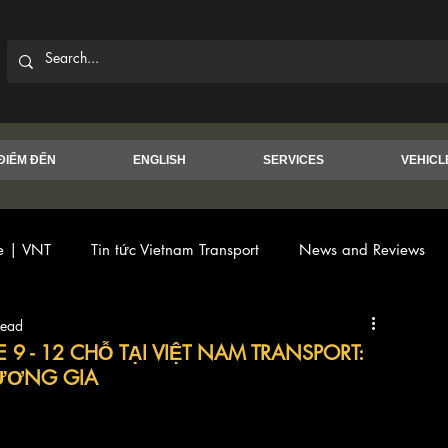
ĐIỂM ĐẾN
ENGLISH
SERVICES
VEHICL
ce | VNT
Tin tức Vietnam Transport
News and Reviews
read
E 9 - 12 CHỖ TẠI VIỆT NAM TRANSPORT:
ƯƠNG GIA