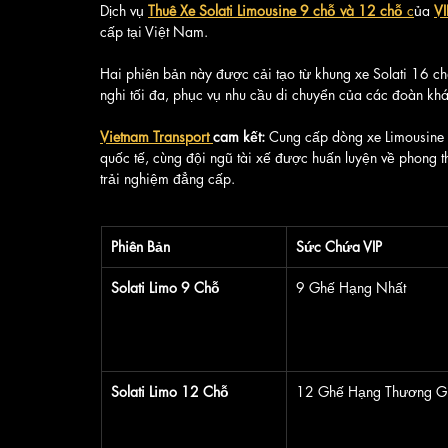
Dịch vụ 
Thuê Xe Solati Limousine 9 chỗ và 12 chỗ
 c
ủa 
V
cấp tại Việt Nam. 
Hai phiên bản này được cải tạo từ khung xe Solati 16 chỗ
nghi tối đa, phục vụ nhu cầu di chuyển của các đoàn khác
Vietnam Transport 
cam kết:
 Cung cấp dòng xe Limousine 
quốc tế, cùng đội ngũ tài xế được huấn luyện về phong t
trải nghiệm đẳng cấp.
Phiên Bản
Sức Chứa VIP
Solati Limo 9 Chỗ
9 Ghế Hạng Nhất
Solati Limo 12 Chỗ
12 Ghế Hạng Thương G