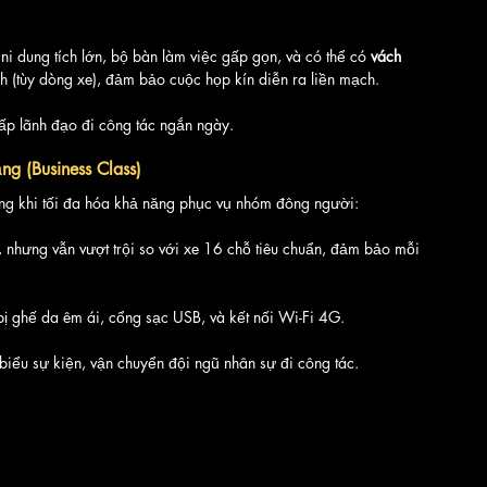
ni dung tích lớn, bộ bàn làm việc gấp gọn, và có thể có 
vách 
h (tùy dòng xe), đảm bảo cuộc họp kín diễn ra liền mạch.
cấp lãnh đạo đi công tác ngắn ngày.
g (Business Class)
rong khi tối đa hóa khả năng phục vụ nhóm đông người:
 nhưng vẫn vượt trội so với xe 16 chỗ tiêu chuẩn, đảm bảo mỗi 
ị ghế da êm ái, cổng sạc USB, và kết nối Wi-Fi 4G.
biểu sự kiện, vận chuyển đội ngũ nhân sự đi công tác.