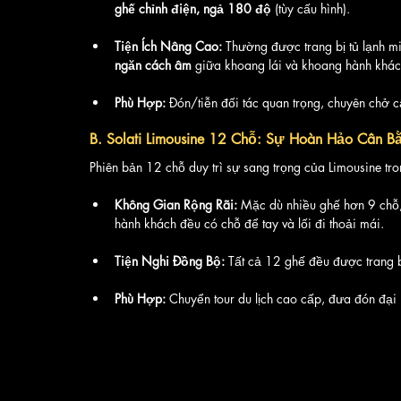
ghế chỉnh điện, ngả 180 độ
 (tùy cấu hình).
Tiện Ích Nâng Cao:
 Thường được trang bị tủ lạnh mi
ngăn cách âm
 giữa khoang lái và khoang hành khác
Phù Hợp:
 Đón/tiễn đối tác quan trọng, chuyên chở 
B. Solati Limousine 12 Chỗ: Sự Hoàn Hảo Cân Bằn
Phiên bản 12 chỗ duy trì sự sang trọng của Limousine t
Không Gian Rộng Rãi:
 Mặc dù nhiều ghế hơn 9 chỗ,
hành khách đều có chỗ để tay và lối đi thoải mái.
Tiện Nghi Đồng Bộ:
 Tất cả 12 ghế đều được trang b
Phù Hợp:
 Chuyển tour du lịch cao cấp, đưa đón đại 