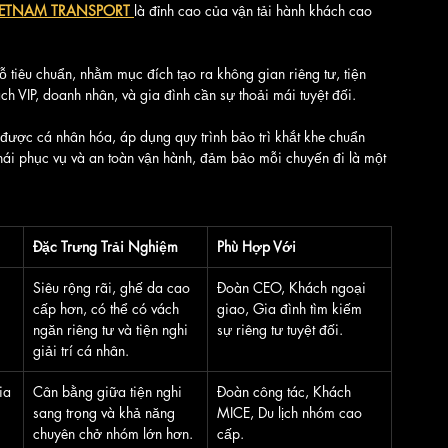
IETNAM TRANSPORT
là đỉnh cao của vận tải hành khách cao 
 tiêu chuẩn, nhằm mục đích tạo ra không gian riêng tư, tiện 
h VIP, doanh nhân, và gia đình cần sự thoải mái tuyệt đối.
được cá nhân hóa, áp dụng quy trình bảo trì khắt khe chuẩn 
hái phục vụ và an toàn vận hành, đảm bảo mỗi chuyến đi là một 
Đặc Trưng Trải Nghiệm
Phù Hợp Với
Siêu rộng rãi, ghế da cao 
Đoàn CEO, Khách ngoại 
cấp hơn, có thể có vách 
giao, Gia đình tìm kiếm 
ngăn riêng tư và tiện nghi 
sự riêng tư tuyệt đối.
giải trí cá nhân.
ia
Cân bằng giữa tiện nghi 
Đoàn công tác, Khách 
sang trọng và khả năng 
MICE, Du lịch nhóm cao 
chuyên chở nhóm lớn hơn.
cấp.