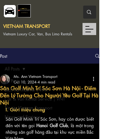
VIETNAM TRANSPORT
Vietnam Luxury Car, Van, Bus Limo Rentals
Post
All Posts
Ms. Ann Vietnam Transport
All Posts
Oct 10, 2024
4 min read
Sân Golf Minh Trí Sóc Sơn Hà Nội - Điểm
Dịch Vụ Thuê Xe | VNT
Đến Lý Tưởng Cho Người Yêu Golf Tại Hà
Car & Van Rental Service | VNT
Nội
Tin tức Vietnam Transport
I. Giới thiệu chung
News and Reviews
Sân Golf Minh Trí Sóc Sơn, hay còn được biết 
đến với tên gọi 
Hanoi Golf Club
, là một trong 
những sân golf hàng đầu tại khu vực miền Bắc 
Việt Nam. 