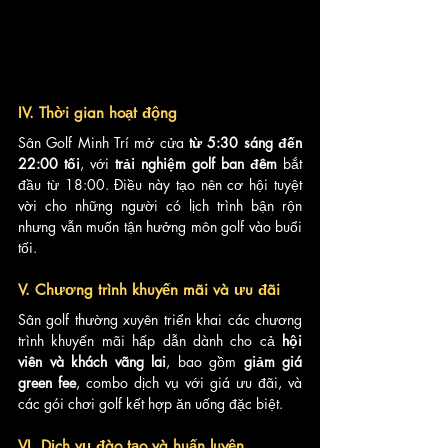
IV. Thời gian hoạt động
Sân Golf Minh Trí mở cửa 
từ 5:30 sáng đến 
22:00 tối
, với 
trải nghiệm golf ban đêm
 bắt 
đầu từ 18:00. Điều này tạo nên cơ hội tuyệt 
vời cho những người có lịch trình bận rộn 
nhưng vẫn muốn tận hưởng môn golf vào buổi 
tối.
V. Chương trình khuyến mãi và ưu đãi
Sân golf thường xuyên triển khai các chương 
trình khuyến mãi hấp dẫn dành cho cả 
hội 
viên và khách vãng lai
, bao gồm 
giảm giá 
green fee
, combo dịch vụ với giá ưu đãi, và 
các gói chơi golf kết hợp ăn uống đặc biệt.
VI. Dịch vụ đào tạo và huấn luyện