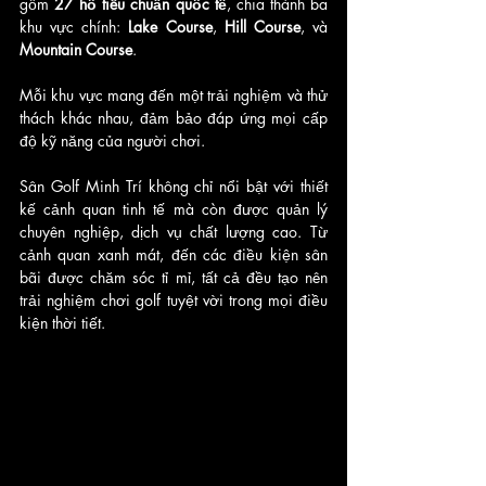
gồm 
27 hố tiêu chuẩn quốc tế
, chia thành ba 
khu vực chính: 
Lake Course
, 
Hill Course
, và 
Mountain Course
. 
Mỗi khu vực mang đến một trải nghiệm và thử 
thách khác nhau, đảm bảo đáp ứng mọi cấp 
độ kỹ năng của người chơi.
Sân Golf Minh Trí không chỉ nổi bật với thiết 
kế cảnh quan tinh tế mà còn được quản lý 
chuyên nghiệp, dịch vụ chất lượng cao. Từ 
cảnh quan xanh mát, đến các điều kiện sân 
bãi được chăm sóc tỉ mỉ, tất cả đều tạo nên 
trải nghiệm chơi golf tuyệt vời trong mọi điều 
kiện thời tiết.