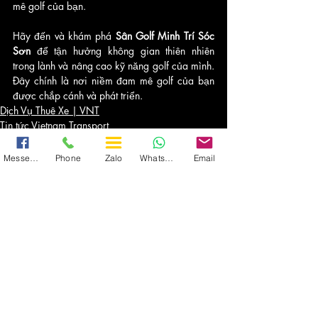
mê golf của bạn.
Hãy đến và khám phá 
Sân Golf Minh Trí Sóc 
Sơn
 để tận hưởng không gian thiên nhiên 
trong lành và nâng cao kỹ năng golf của mình. 
Đây chính là nơi niềm đam mê golf của bạn 
được chắp cánh và phát triển.
Dịch Vụ Thuê Xe | VNT
Tin tức Vietnam Transport
Messenger
Phone
Zalo
WhatsApp
Email
Recent Posts
See All