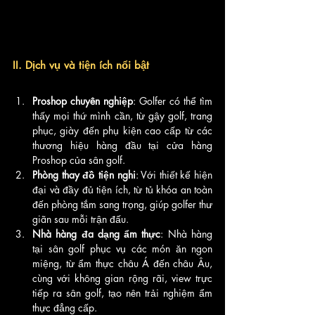
II. Dịch vụ và tiện ích nổi bật
Proshop chuyên nghiệp
: Golfer có thể tìm 
thấy mọi thứ mình cần, từ gậy golf, trang 
phục, giày đến phụ kiện cao cấp từ các 
thương hiệu hàng đầu tại cửa hàng 
Proshop của sân golf.
Phòng thay đồ tiện nghi
: Với thiết kế hiện 
đại và đầy đủ tiện ích, từ tủ khóa an toàn 
đến phòng tắm sang trọng, giúp golfer thư 
giãn sau mỗi trận đấu.
Nhà hàng đa dạng ẩm thực
: Nhà hàng 
tại sân golf phục vụ các món ăn ngon 
miệng, từ ẩm thực châu Á đến châu Âu, 
cùng với không gian rộng rãi, view trực 
tiếp ra sân golf, tạo nên trải nghiệm ẩm 
thực đẳng cấp.