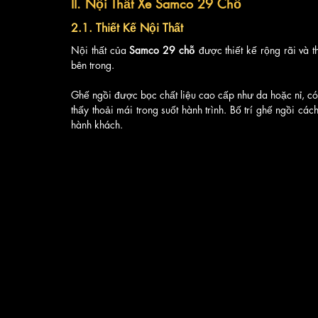
II. Nội Thất Xe Samco 29 Chỗ
2.1. Thiết Kế Nội Thất
Nội thất của 
Samco 29 chỗ
 được thiết kế rộng rãi và t
bên trong. 
Ghế ngồi được bọc chất liệu cao cấp như da hoặc nỉ, có
thấy thoải mái trong suốt hành trình. Bố trí ghế ngồi cá
hành khách.