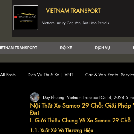
VIETNAM TRANSPORT
Vietnam Luxury Car, Van, Bus Limo Rentals
IETNAM TRANSPORT
ĐỘI XE
DỊCH VỤ
All Posts
Dịch Vụ Thuê Xe | VNT
Car & Van Rental Servi
Duy Phuong - Vietnam Transport
Oct 4, 2024
5 mi
Nội Thất Xe Samco 29 Chỗ: Giải Pháp
Đại
I. Giới Thiệu Chung Về Xe Samco 29 Chỗ
1.1. Xuất Xứ Và Thương Hiệu