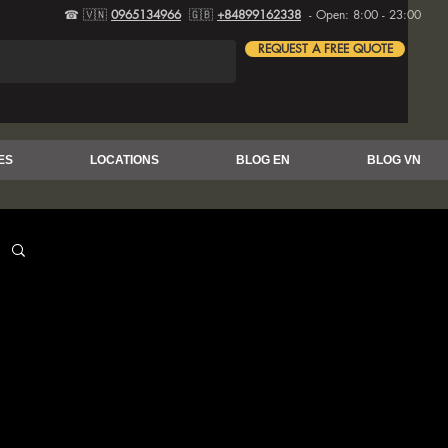
☎ 🇻🇳
0965134966
🇬🇧
+84899162338
- Open: 8:00 - 23:00
REQUEST A FREE QUOTE
ES
LOCATIONS
BLOG EN
BLOG VN