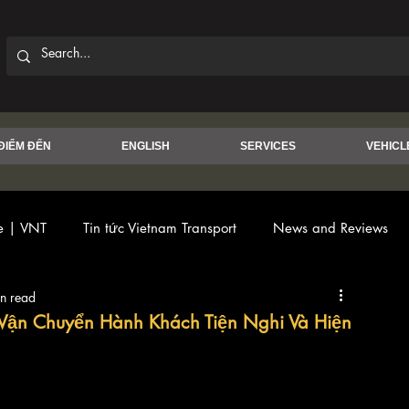
ĐIỂM ĐẾN
ENGLISH
SERVICES
VEHICL
ce | VNT
Tin tức Vietnam Transport
News and Reviews
n read
 Vận Chuyển Hành Khách Tiện Nghi Và Hiện