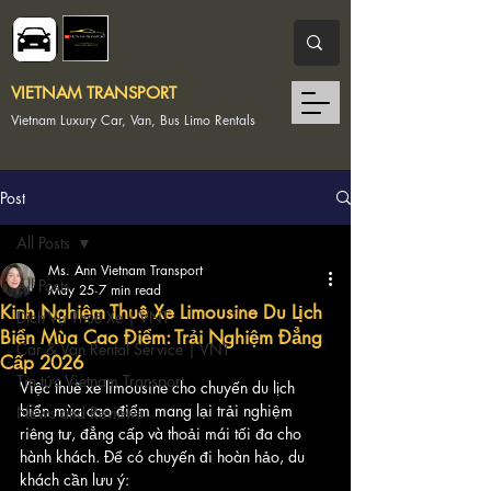
VIETNAM TRANSPORT
Vietnam Luxury Car, Van, Bus Limo Rentals
Post
All Posts
Ms. Ann Vietnam Transport
All Posts
May 25
7 min read
Kinh Nghiệm Thuê Xe Limousine Du Lịch
Dịch Vụ Thuê Xe | VNT
Biển Mùa Cao Điểm: Trải Nghiệm Đẳng
Car & Van Rental Service | VNT
Cấp 2026
Tin tức Vietnam Transport
Việc thuê xe limousine cho chuyến du lịch 
biển mùa cao điểm mang lại trải nghiệm 
News and Reviews
riêng tư, đẳng cấp và thoải mái tối đa cho 
hành khách. Để có chuyến đi hoàn hảo, du 
khách cần lưu ý: