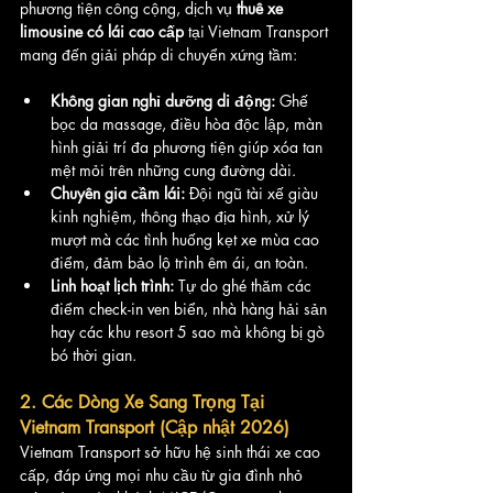
phương tiện công cộng, dịch vụ 
thuê xe 
limousine có lái cao cấp
 tại Vietnam Transport 
mang đến giải pháp di chuyển xứng tầm:
Không gian nghỉ dưỡng di động:
 Ghế 
bọc da massage, điều hòa độc lập, màn 
hình giải trí đa phương tiện giúp xóa tan 
mệt mỏi trên những cung đường dài.
Chuyên gia cầm lái:
 Đội ngũ tài xế giàu 
kinh nghiệm, thông thạo địa hình, xử lý 
mượt mà các tình huống kẹt xe mùa cao 
điểm, đảm bảo lộ trình êm ái, an toàn.
Linh hoạt lịch trình:
 Tự do ghé thăm các 
điểm check-in ven biển, nhà hàng hải sản 
hay các khu resort 5 sao mà không bị gò 
bó thời gian.
2. Các Dòng Xe Sang Trọng Tại 
Vietnam Transport (Cập nhật 2026)
Vietnam Transport sở hữu hệ sinh thái xe cao 
cấp, đáp ứng mọi nhu cầu từ gia đình nhỏ 