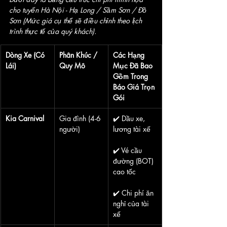
cho tuyến Hà Nội - Hạ Long / Sầm Sơn / Đồ 
Sơn (Mức giá cụ thể sẽ điều chỉnh theo lịch 
trình thực tế của quý khách).
Dòng Xe (Có 
Phân Khúc / 
Các Hạng 
Lái)
Quy Mô
Mục Đã Bao 
Gồm Trong 
Báo Giá Trọn 
Gói
Kia Carnival
Gia đình (4-6 
✔️ Dầu xe, 
người)
lương tài xế
✔️ Vé cầu 
đường (BOT) 
cao tốc
✔️ Chi phí ăn 
nghỉ của tài 
xế