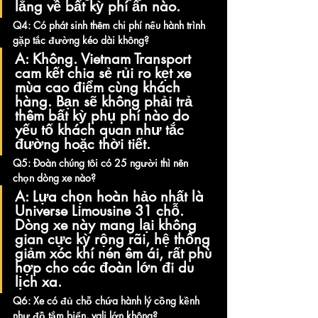
lắng về bất kỳ phí ẩn nào.
Q4: Có phát sinh thêm chi phí nếu hành trình 
gặp tắc đường kéo dài không?
A:
 Không. Vietnam Transport 
cam kết chia sẻ rủi ro kẹt xe 
mùa cao điểm cùng khách 
hàng. Bạn sẽ không phải trả 
thêm bất kỳ phụ phí nào do 
yếu tố khách quan như tắc 
đường hoặc thời tiết.
Q5: Đoàn chúng tôi có 25 người thì nên 
chọn dòng xe nào?
A:
 Lựa chọn hoàn hảo nhất là 
Universe Limousine 31 chỗ
. 
Dòng xe này mang lại không 
gian cực kỳ rộng rãi, hệ thống 
giảm xóc khí nén êm ái, rất phù 
hợp cho các đoàn lớn đi du 
lịch xa.
Q6: Xe có đủ chỗ chứa hành lý cồng kềnh 
như đồ tắm biển, vali lớn không?