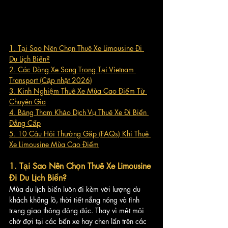
1. Tại Sao Nên Chọn Thuê Xe Limousine Đi 
Du Lịch Biển?
2. Các Dòng Xe Sang Trọng Tại Vietnam 
Transport (Cập nhật 2026)
3. Kinh Nghiệm Thuê Xe Mùa Cao Điểm Từ 
Chuyên Gia
4. Bảng Tham Khảo Dịch Vụ Thuê Xe Đi Biển 
Đẳng Cấp
5. 10 Câu Hỏi Thường Gặp (FAQs) Khi Thuê 
Xe Limousine Mùa Cao Điểm
1. Tại Sao Nên Chọn Thuê Xe Limousine 
Đi Du Lịch Biển?
Mùa du lịch biển luôn đi kèm với lượng du 
khách khổng lồ, thời tiết nắng nóng và tình 
trạng giao thông đông đúc. Thay vì mệt mỏi 
chờ đợi tại các bến xe hay chen lấn trên các 