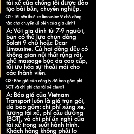
tài xế của chúng tôi được đào 
tạo bài bản, chuyên nghiệp.
Q2: Tôi nên thuê xe limousine 9 chỗ dòng 
nào cho chuyến đi biển của gia đình?
A:
 Với gia đình từ 7-9 người, 
bạn có thể lựa chọn dòng 
Solati 9 chỗ
 hoặc 
Dcar 
Limousine
. Cả hai dòng đều có 
không gian nội thất rộng rãi, 
ghế massage bọc da cao cấp, 
tối ưu hóa sự thoải mái cho 
các thành viên.
Q3: Báo giá của công ty đã bao gồm phí 
BOT và chi phí cho tài xế chưa?
A:
 Báo giá của Vietnam 
Transport luôn là 
giá trọn gói
, 
đã bao gồm: chi phí xăng xe, 
lương tài xế, phí cầu đường 
(BOT), và chi phí ăn nghỉ của 
tài xế trong suốt hành trình. 
Khách hàng không phải lo 