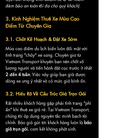
đảm bảo an toàn tối đa cho quý khách).
3. Kinh Nghiệm Thuê Xe Mùa Cao 
Điểm Từ Chuyên Gia
3.1. Chốt Kế Hoạch & Đặt Xe Sớm
Mùa cao điểm du lịch biển luôn đối mặt với 
tình trạng "cháy" xe sang. Chuyên gia từ 
Vietnam Transport khuyên bạn nên chốt số 
lượng người và tiến hành đặt cọc trước ít nhất 
2 đến 4 tuần
. Việc này giúp bạn giữ được 
dòng xe ưng ý nhất và có mức giá bình ổn.
3.2. Hiểu Rõ Về Cấu Trúc Giá Trọn Gói
Rất nhiều khách hàng gặp phải tình trạng "phí 
ẩn" khi thuê xe giá rẻ. Tại Vietnam Transport, 
chúng tôi áp dụng nguyên tắc minh bạch tài 
chính. Báo giá gửi tới khách hàng luôn là 
báo 
giá trọn gói
, cam kết không phát sinh.