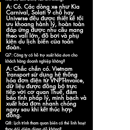
A:
 Có. Các dòng xe như Kia 
Carnival, Solati 9 chỗ hay 
Universe đều được thiết kế tối 
ưu khoang hành lý, hoàn toàn 
đáp ứng được nhu cầu mang 
theo vali lớn, đồ bơi và phụ 
kiện du lịch biển của toàn 
đoàn.
Q7: Công ty có hỗ trợ xuất hóa đơn cho 
khách hàng doanh nghiệp không?
A:
 Chắc chắn có. Vietnam 
Transport sử dụng hệ thống 
hóa đơn điện tử VNPT-Invoice, 
dữ liệu được đồng bộ trực 
tiếp với cơ quan Thuế, đảm 
bảo tính pháp lý, minh bạch và 
xuất hóa đơn nhanh chóng 
ngay sau khi kết thúc hợp 
đồng.
Q8: Lịch trình tham quan biển có thể linh hoạt 
thay đổi điểm dừng đỗ không?