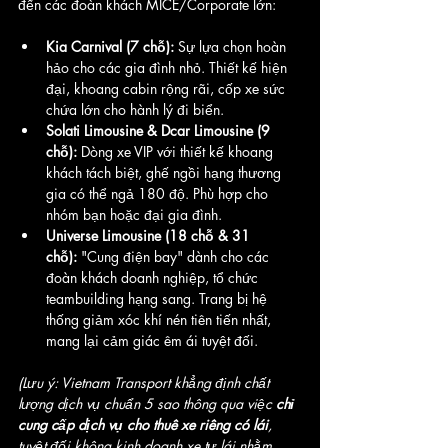
đến các đoàn khách MICE/Corporate lớn:
Kia Carnival (7 chỗ):
 Sự lựa chọn hoàn 
hảo cho các gia đình nhỏ. Thiết kế hiện 
đại, khoang cabin rộng rãi, cốp xe sức 
chứa lớn cho hành lý đi biển.
Solati Limousine & Dcar Limousine (9 
chỗ):
 Dòng xe VIP với thiết kế khoang 
khách tách biệt, ghế ngồi hạng thương 
gia có thể ngả 180 độ. Phù hợp cho 
nhóm bạn hoặc đại gia đình.
Universe Limousine (18 chỗ & 31 
chỗ):
 "Cung điện bay" dành cho các 
đoàn khách doanh nghiệp, tổ chức 
teambuilding hạng sang. Trang bị hệ 
thống giảm xóc khí nén tiên tiến nhất, 
mang lại cảm giác êm ái tuyệt đối.
(Lưu ý: Vietnam Transport khẳng định chất 
lượng dịch vụ chuẩn 5 sao thông qua việc 
chỉ 
cung cấp dịch vụ cho thuê xe riêng có lái
, 
tuyệt đối không kinh doanh xe tự lái nhằm 