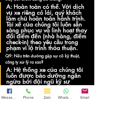
A:
 Hoàn toàn có thể. Với dịch 
vụ xe riêng có lái, quý khách 
làm chủ hoàn toàn hành trình. 
Tài xế của chúng tôi luôn sẵn 
sàng phục vụ và linh hoạt thay 
đổi điểm đến (nhà hàng, điểm 
check-in) theo yêu cầu trong 
phạm vi lộ trình thỏa thuận.
Q9: Nếu trên đường gặp sự cố kỹ thuật, 
công ty xử lý ra sao?
A:
 Hệ thống xe của chúng tôi 
luôn được bảo dưỡng ngăn 
ngừa bởi đội ngũ kỹ sư 
trưởng trước mỗi chuyến đi. 
Tuy nhiên, nếu có sự cố bất 
Messenger
Phone
Zalo
WhatsApp
Email
khả kháng, bộ phận Điều hành 
sẽ ngay lập tức điều động xe 
thay thế cùng phân khúc trong 
thời gian nhanh nhất, tuyệt đối 
không làm ảnh hưởng đến trải 
nghiệm của quý khách.