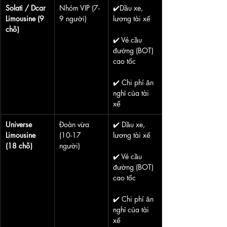
Solati / Dcar 
Nhóm VIP (7-
✔️Dầu xe, 
Limousine (9 
9 người)
lương tài xế
chỗ)
✔️ Vé cầu 
đường (BOT) 
cao tốc
✔️ Chi phí ăn 
nghỉ của tài 
xế
Universe 
Đoàn vừa 
✔️ Dầu xe, 
Limousine 
(10-17 
lương tài xế
(18 chỗ)
người)
✔️ Vé cầu 
đường (BOT) 
cao tốc
✔️ Chi phí ăn 
nghỉ của tài 
xế