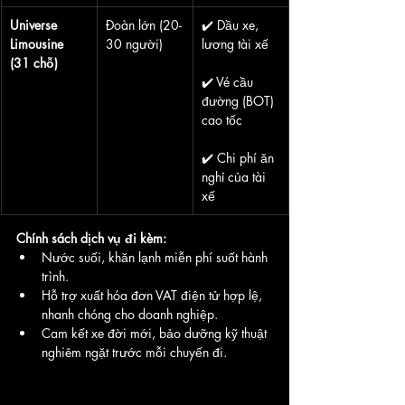
Universe 
Đoàn lớn (20-
✔️ Dầu xe, 
Limousine 
30 người)
lương tài xế
(31 chỗ)
✔️ Vé cầu 
đường (BOT) 
cao tốc
✔️ Chi phí ăn 
nghỉ của tài 
xế
Chính sách dịch vụ đi kèm:
Nước suối, khăn lạnh miễn phí suốt hành 
trình.
Hỗ trợ xuất hóa đơn VAT điện tử hợp lệ, 
nhanh chóng cho doanh nghiệp.
Cam kết xe đời mới, bảo dưỡng kỹ thuật 
nghiêm ngặt trước mỗi chuyến đi.