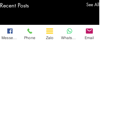
Recent Posts
See All
Messenger
Phone
Zalo
WhatsApp
Email
CÔNG TY TNHH THƯƠNG MẠI VÀ DỊCH VỤ XE DU