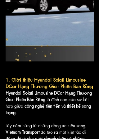
1. Giới thiệu Hyundai Solati Limousine 
DCar Hạng Thương Gia - Phiên Bản Rồng
Hyundai Solati Limousine DCar Hạng Thương 
Gia - Phiên Bản Rồng
 là đỉnh cao của sự kết 
hợp giữa 
công nghệ tiên tiến
 và 
thiết kế sang 
trọng
. 
Lấy cảm hứng từ những dòng xe siêu sang, 
Vietnam Transport
 đã tạo ra một kiệt tác di 
động dành cho giới 
doanh nhân
 và những 