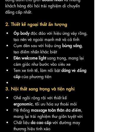
khách hàng đòi hỏi trải nghiệm di chuyển 
đẳng cấp nhất.
2. Thiết kế ngoại thất ấn tượng
Ốp body
 độc đáo với hiệu ứng vảy rồng, 
tạo nên vẻ ngoài mạnh mẽ và cá tính
Cụm đèn sau với hiệu ứng 
bừng sáng
, 
tạo điểm nhấn khác biệt
Đèn welcome light
 sang trọng, mang lại 
cảm giác như bước vào siêu xe
Tem xe tinh tế, làm nổi bật 
dáng vẻ đẳng 
cấp
 của phương tiện
3. Nội thất sang trọng và tiện nghi
Ghế ngồi rộng rãi với thiết kế 
ergonomic
, tối ưu hóa sự thoải mái
Hệ thống 
massage toàn thân đa điểm
, 
mang lại trải nghiệm thư giãn tuyệt vời
Chất liệu 
da cao cấp
 với đường may 
thương hiệu tinh xảo