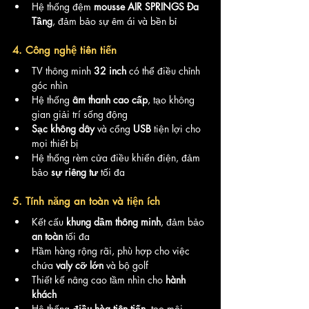
Hệ thống đệm 
mousse AIR SPRINGS Đa 
Tầng
, đảm bảo sự êm ái và bền bỉ
4. Công nghệ tiên tiến
TV thông minh 
32 inch
 có thể điều chỉnh 
góc nhìn
Hệ thống 
âm thanh cao cấp
, tạo không 
gian giải trí sống động
Sạc không dây
 và cổng 
USB
 tiện lợi cho 
mọi thiết bị
Hệ thống rèm cửa điều khiển điện, đảm 
bảo 
sự riêng tư
 tối đa
5. Tính năng an toàn và tiện ích
Kết cấu 
khung dầm thông minh
, đảm bảo 
an toàn
 tối đa
Hầm hàng rộng rãi, phù hợp cho việc 
chứa 
valy cỡ lớn
 và bộ golf
Thiết kế nâng cao tầm nhìn cho 
hành 
khách
Hệ thống 
điều hòa tiên tiến
, tạo môi 