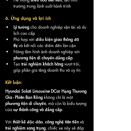
trường trong lành suốt hành trình
6. Ứng dụng và lợi ích
Lý tưởng
 cho doanh nghiệp vận tải và du 
lịch cao cấp
Phù hợp với 
điều kiện giao thông đô 
thị
 và kết nối các điểm đến lân cận
Nâng tầm hình ảnh doanh nghiệp với 
phương tiện di chuyển đẳng cấp
Tạo 
trải nghiệm khách hàng
 vượt trội, 
góp phần gia tăng doanh thu và uy tín
Kết luận:
Hyundai Solati Limousine DCar Hạng Thương 
Gia - Phiên Bản Rồng
 không chỉ là một 
phương tiện di chuyển
, mà còn là biểu tượng 
của 
sự thành công và đẳng cấp
. 
Với 
thiết kế độc đáo
, 
công nghệ tiên tiến
 và 
trải nghiệm sang trọng
, chiếc xe này sẽ đáp 