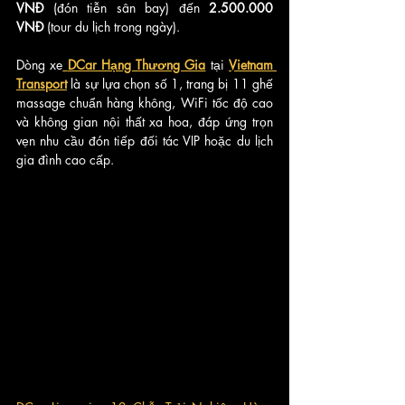
VNĐ
 (đón tiễn sân bay) đến 
2.500.000 
VNĐ
 (tour du lịch trong ngày). 
Dòng xe
DCar Hạng Thương Gia
 tại 
Vietnam 
Transport
 là sự lựa chọn số 1, trang bị 11 ghế 
massage chuẩn hàng không, WiFi tốc độ cao 
và không gian nội thất xa hoa, đáp ứng trọn 
vẹn nhu cầu đón tiếp đối tác VIP hoặc du lịch 
gia đình cao cấp.