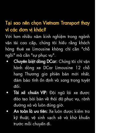
Tại sao nên chọn Vietnam Transport thay 
vì các đơn vị khác?
Với hơn nhiều năm kinh nghiệm trong ngành 
vận tải cao cấp, chúng tôi hiểu rằng khách 
hàng thuê xe Limousine không chỉ cần "chỗ 
ngồi" mà cần "sự phục vụ".
Chuyên biệt dòng DCar:
 Chúng tôi chỉ vận 
hành dòng xe DCar Limousine 12 chỗ 
hạng Thương gia phiên bản mới nhất, 
đảm bảo tính ổn định và sang trọng tuyệt 
đối.
Tài xế chuẩn VIP:
 Đội ngũ lái xe được 
đào tạo bài bản về thái độ phục vụ, rành 
đường xá và luôn đúng giờ.
An toàn là ưu tiên:
 Xe luôn được kiểm tra 
kỹ thuật, vệ sinh sạch sẽ và khử khuẩn 
trước mỗi chuyến đi.