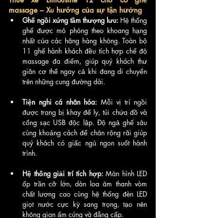
massage – Xu hướng của sự tận hưởng
Ghế ngồi xứng tầm thượng lưu:
 Hệ thống 
ghế được mô phỏng theo khoang hạng 
nhất của các hãng hàng không. Toàn bộ 
11 ghế hành khách đều tích hợp chế độ 
massage đa điểm, giúp quý khách thư 
giãn cơ thể ngay cả khi đang di chuyển 
trên những cung đường dài.
Tiện nghi cá nhân hóa:
 Mỗi vị trí ngồi 
được trang bị khay để ly, túi chứa đồ và 
cổng sạc USB độc lập. Độ ngả ghế sâu 
cùng khoảng cách để chân rộng rãi giúp 
quý khách có giấc ngủ ngon suốt hành 
trình.
Hệ thống giải trí tích hợp:
 Màn hình LED 
ốp trần cỡ lớn, dàn loa âm thanh vòm 
chất lượng cao cùng hệ thống đèn LED 
giọt nước cực kỳ sang trọng, tạo nên 
không gian ấm cúng và đẳng cấp.