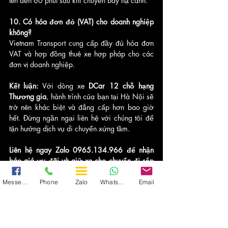
lên đến 60 phút sau khi chuyến bay hạ cánh.
10. Có hóa đơn đỏ (VAT) cho doanh nghiệp 
không?
Vietnam Transport cung cấp đầy đủ hóa đơn 
VAT và hợp đồng thuê xe hợp pháp cho các 
đơn vị doanh nghiệp.
Kết luận:
 Với dòng xe 
DCar 12 chỗ hạng 
Thương gia
, hành trình của bạn tại Hà Nội sẽ 
trở nên khác biệt và đẳng cấp hơn bao giờ 
hết. Đừng ngần ngại liên hệ với chúng tôi để 
tận hưởng dịch vụ di chuyển xứng tầm.
Liên hệ ngay Zalo 0965.134.966 để nhận 
báo giá ưu đãi và giữ xe cho chuyến đi sắp 
tới của bạn!
Messenger
Phone
Zalo
WhatsApp
Email