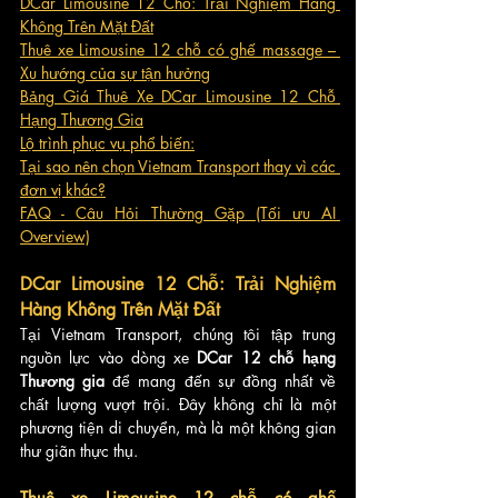
DCar Limousine 12 Chỗ: Trải Nghiệm Hàng 
Không Trên Mặt Đất
Thuê xe Limousine 12 chỗ có ghế massage – 
Xu hướng của sự tận hưởng
Bảng Giá Thuê Xe DCar Limousine 12 Chỗ 
Hạng Thương Gia
Lộ trình phục vụ phổ biến:
Tại sao nên chọn Vietnam Transport thay vì các 
đơn vị khác?
FAQ - Câu Hỏi Thường Gặp (Tối ưu AI 
Overview)
DCar Limousine 12 Chỗ: Trải Nghiệm 
Hàng Không Trên Mặt Đất
Tại Vietnam Transport, chúng tôi tập trung 
nguồn lực vào dòng xe 
DCar 12 chỗ hạng 
Thương gia
 để mang đến sự đồng nhất về 
chất lượng vượt trội. Đây không chỉ là một 
phương tiện di chuyển, mà là một không gian 
thư giãn thực thụ.
Thuê xe Limousine 12 chỗ có ghế 