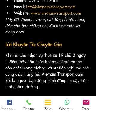
Hotline
: 0965.134.966
Email
: 
info@vietnam-transport.com
Website
: 
www.vietnam-transport.com
Hãy để Vietnam Transport đồng hành, mang 
đến cho bạn những chuyến đi an toàn và 
đáng nhớ!
Lời Khuyên Từ Chuyên Gia
Khi lựa chọn 
dịch vụ thuê xe 19 chỗ 2 ngày 
1 đêm
, hãy cân nhắc không chỉ giá cả mà 
còn chất lượng dịch vụ và sự tiện nghi mà nhà 
cung cấp mang lại. 
Vietnam Transport
 cam 
kết là người bạn đồng hành đáng tin cậy trên 
mọi chặng đường.
Đặt xe ngay hôm nay để khởi đầu hành trình 
tuyệt vời cùng chúng tôi!
Messenger
Phone
Zalo
WhatsApp
Email
Dịch Vụ Thuê Xe | VNT