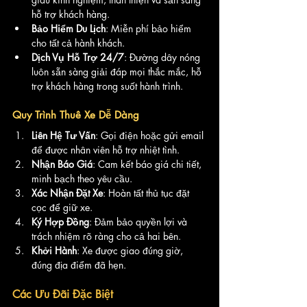
hỗ trợ khách hàng.
Bảo Hiểm Du Lịch
: Miễn phí bảo hiểm 
cho tất cả hành khách.
Dịch Vụ Hỗ Trợ 24/7
: Đường dây nóng 
luôn sẵn sàng giải đáp mọi thắc mắc, hỗ 
trợ khách hàng trong suốt hành trình.
Quy Trình Thuê Xe Dễ Dàng
Liên Hệ Tư Vấn
: Gọi điện hoặc gửi email 
để được nhân viên hỗ trợ nhiệt tình.
Nhận Báo Giá
: Cam kết báo giá chi tiết, 
minh bạch theo yêu cầu.
Xác Nhận Đặt Xe
: Hoàn tất thủ tục đặt 
cọc để giữ xe.
Ký Hợp Đồng
: Đảm bảo quyền lợi và 
trách nhiệm rõ ràng cho cả hai bên.
Khởi Hành
: Xe được giao đúng giờ, 
đúng địa điểm đã hẹn.
Các Ưu Đãi Đặc Biệt