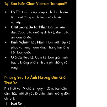
Tại Sao Nên Chọn Vietnam Transport?
Uy Tín
: Được cấp phép kinh doanh vận 
tải, hoạt động minh bạch và chuyên 
nghiệp.
Chất Lượng Xe Tốt Nhất
: Đội xe hiện 
đại, được bảo dưỡng định kỳ, đảm bảo 
an toàn tối đa.
Kinh Nghiệm Lâu Năm
: Hơn một thập kỷ 
phục vụ hàng ngàn khách hàng hài lòng 
trên toàn quốc.
Giá Cả Hợp Lý
: Cam kết báo giá minh 
bạch, không phát sinh chi phí không rõ 
ràng.
Những Yếu Tố Ảnh Hưởng Đến Giá 
Thuê Xe
Khi thuê xe 19 chỗ 2 ngày 1 đêm, bạn cần 
cân nhắc một số yếu tố chính ảnh hưởng đến 
chi phí:
Loại Xe
: