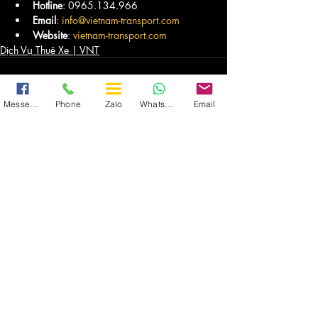
Hotline
: 0965.134.966
Email
: 
info@vietnam-transport.com
Website
: 
vietnam-transport.com
Dịch Vụ Thuê Xe | VNT
Messenger
Phone
Zalo
WhatsApp
Email
Recent Posts
See All